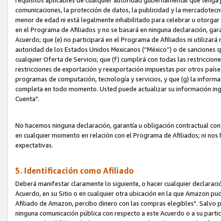
requisitos aplicables de cualquier autoridad gubernamental que tenga j
comunicaciones, la protección de datos, la publicidad y la mercadotecni
menor de edad ni está legalmente inhabilitado para celebrar u otorgar
en el Programa de Afiliados y no se basará en ninguna declaración, ga
Acuerdo; que (e) no participará en el Programa de Afiliados ni utilizará
autoridad de los Estados Unidos Mexicanos (“México”) o de sanciones q
cualquier Oferta de Servicio; que (f) cumplirá con todas las restriccio
restricciones de exportación y reexportación impuestas por otros países
programas de computación, tecnología y servicios, y que (g) la informac
completa en todo momento. Usted puede actualizar su información ingre
Cuenta".
No hacemos ninguna declaración, garantía u obligación contractual con 
en cualquier momento en relación con el Programa de Afiliados; ni no
expectativas.
5. Identificación como Afiliado
Deberá manifestar claramente lo siguiente, o hacer cualquier declarac
Acuerdo, en su Sitio o en cualquier otra ubicación en la que Amazon pu
Afiliado de Amazon, percibo dinero con las compras elegibles". Salvo po
ninguna comunicación pública con respecto a este Acuerdo o a su partici