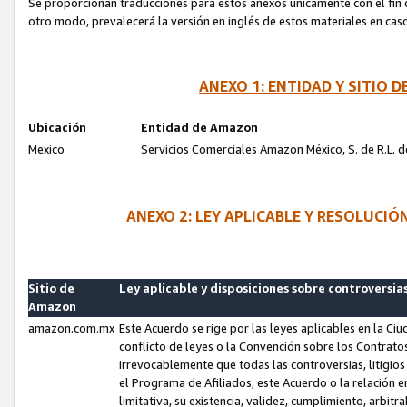
Se proporcionan traducciones para estos anexos únicamente con el fin de
otro modo, prevalecerá la versión en inglés de estos materiales en cas
ANEXO 1: ENTIDAD Y SITIO
Ubicación
Entidad de Amazon
Mexico
Servicios Comerciales Amazon México, S. de R.L. de
ANEXO 2: LEY APLICABLE Y RESOLUCI
Sitio de
Ley aplicable y disposiciones sobre controversia
Amazon
amazon.com.mx
Este Acuerdo se rige por las leyes aplicables en la Ci
conflicto de leyes o la Convención sobre los Contrat
irrevocablemente que todas las controversias, litigio
el Programa de Afiliados, este Acuerdo o la relación 
limitativa, su existencia, validez, cumplimiento, arbit