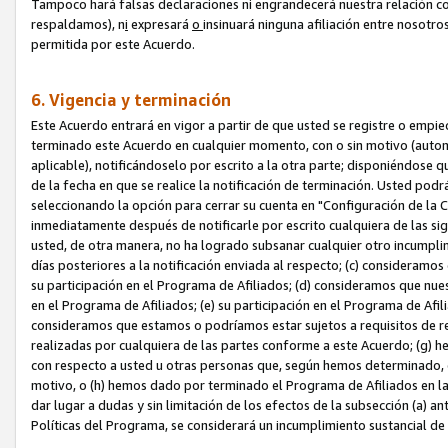
Tampoco hará falsas declaraciones ni engrandecerá nuestra relación co
respaldamos), n
i
expresará
o
insinuará ninguna afiliación entre nosotr
permitida por este Acuerdo.
6. Vigencia y terminación
Este Acuerdo entrará en vigor a partir de que usted se registre o empi
terminado este Acuerdo en cualquier momento, con o sin motivo (automát
aplicable), notificándoselo por escrito a la otra parte; disponiéndose q
de la fecha en que se realice la notificación de terminación. Usted podrá
seleccionando la opción para cerrar su cuenta en "Configuración de l
inmediatamente después de notificarle por escrito cualquiera de las sigu
usted, de otra manera, no ha logrado subsanar cualquier otro incumpli
días posteriores a la notificación enviada al respecto; (c) consideram
su participación en el Programa de Afiliados; (d) consideramos que nue
en el Programa de Afiliados; (e) su participación en el Programa de Afil
consideramos que estamos o podríamos estar sujetos a requisitos de re
realizadas por cualquiera de las partes conforme a este Acuerdo; (g)
con respecto a usted u otras personas que, según hemos determinado, e
motivo, o (h) hemos dado por terminado el Programa de Afiliados en l
dar lugar a dudas y sin limitación de los efectos de la subsección (a) a
Políticas del Programa, se considerará un incumplimiento sustancial d