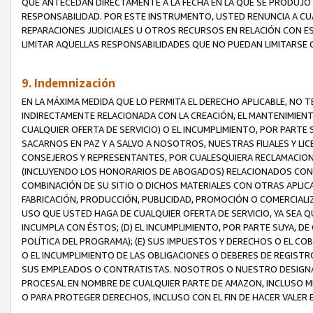
QUE ANTECEDAN DIRECTAMENTE A LA FECHA EN LA QUE SE PRODUJO 
RESPONSABILIDAD. POR ESTE INSTRUMENTO, USTED RENUNCIA A CU
REPARACIONES JUDICIALES U OTROS RECURSOS EN RELACIÓN CON E
LIMITAR AQUELLAS RESPONSABILIDADES QUE NO PUEDAN LIMITARSE 
9. Indemnización
EN LA MÁXIMA MEDIDA QUE LO PERMITA EL DERECHO APLICABLE, N
INDIRECTAMENTE RELACIONADA CON LA CREACIÓN, EL MANTENIMIENT
CUALQUIER OFERTA DE SERVICIO) O EL INCUMPLIMIENTO, POR PARTE
SACARNOS EN PAZ Y A SALVO A NOSOTROS, NUESTRAS FILIALES Y L
CONSEJEROS Y REPRESENTANTES, POR CUALESQUIERA RECLAMACIONE
(INCLUYENDO LOS HONORARIOS DE ABOGADOS) RELACIONADOS CON (A
COMBINACIÓN DE SU SITIO O DICHOS MATERIALES CON OTRAS APLICA
FABRICACIÓN, PRODUCCIÓN, PUBLICIDAD, PROMOCIÓN O COMERCIALIZA
USO QUE USTED HAGA DE CUALQUIER OFERTA DE SERVICIO, YA SEA 
INCUMPLA CON ÉSTOS; (D) EL INCUMPLIMIENTO, POR PARTE SUYA, 
POLÍTICA DEL PROGRAMA); (E) SUS IMPUESTOS Y DERECHOS O EL CO
O EL INCUMPLIMIENTO DE LAS OBLIGACIONES O DEBERES DE REGISTR
SUS EMPLEADOS O CONTRATISTAS. NOSOTROS O NUESTRO DESIGNA
PROCESAL EN NOMBRE DE CUALQUIER PARTE DE AMAZON, INCLUSO M
O PARA PROTEGER DERECHOS, INCLUSO CON EL FIN DE HACER VALER 