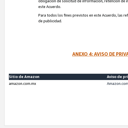
obligación de solicitud de información, retención de
este Acuerdo.
Para todos los fines previstos en este Acuerdo, las r
de publicidad.
ANEXO 4: AVISO DE PRI
Sitio de Amazon
Aviso de pr
amazon.com.mx
Amazon.com.