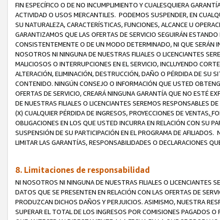
FIN ESPECÍFICO O DE NO INCUMPLIMIENTO Y CUALESQUIERA GARANTÍ
ACTIVIDAD O USOS MERCANTILES. PODEMOS SUSPENDER, EN CUALQU
SU NATURALEZA, CARACTERÍSTICAS, FUNCIONES, ALCANCE U OPERACI
GARANTIZAMOS QUE LAS OFERTAS DE SERVICIO SEGUIRÁN ESTANDO 
CONSISTENTEMENTE O DE UN MODO DETERMINADO, NI QUE SERÁN IN
NOSOTROS NI NINGUNA DE NUESTRAS FILIALES O LICENCIANTES SER
MALICIOSOS O INTERRUPCIONES EN EL SERVICIO, INCLUYENDO CORTES
ALTERACIÓN, ELIMINACIÓN, DESTRUCCIÓN, DAÑO O PÉRDIDA DE SU S
CONTENIDO. NINGÚN CONSEJO O INFORMACIÓN QUE USTED OBTENGA
OFERTAS DE SERVICIO, CREARÁ NINGUNA GARANTÍA QUE NO ESTÉ E
DE NUESTRAS FILIALES O LICENCIANTES SEREMOS RESPONSABLES D
(X) CUALQUIER PÉRDIDA DE INGRESOS, PROYECCIONES DE VENTAS,
FO
OBLIGACIONES EN LOS QUE USTED INCURRA EN RELACIÓN CON SU PART
SUSPENSIÓN DE SU PARTICIPACIÓN EN EL PROGRAMA DE AFILIADOS.
LIMITAR LAS GARANTÍAS, RESPONSABILIDADES O DECLARACIONES QU
8. Limitaciones de responsabilidad
NI NOSOTROS NI NINGUNA DE NUESTRAS FILIALES O LICENCIANTES
DATOS QUE SE PRESENTEN EN RELACIÓN CON LAS OFERTAS DE SERVIC
PRODUZCAN DICHOS DAÑOS Y PERJUICIOS. ASIMISMO, NUESTRA RESP
SUPERAR EL TOTAL DE LOS INGRESOS POR COMISIONES PAGADOS O