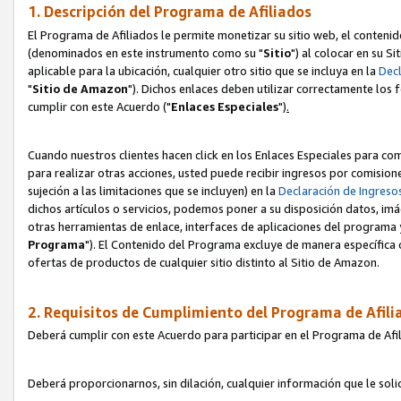
1. Descripción del Programa de Afiliados
El Programa de Afiliados le permite monetizar su sitio web, el contenid
(denominados en este instrumento como su "
Sitio
") al colocar en su Si
aplicable para la ubicación, cualquier otro sitio que se incluya en la
Decl
"
Sitio de Amazon
"). Dichos enlaces deben utilizar correctamente los 
cumplir con este Acuerdo ("
Enlaces
Especiales
")
.
Cuando nuestros clientes hacen click en los Enlaces Especiales para com
para realizar otras acciones, usted puede recibir ingresos por comisio
sujeción a las limitaciones que se incluyen) en la
Declaración de Ingreso
dichos artículos o servicios, podemos poner a su disposición datos, im
otras herramientas de enlace, interfaces de aplicaciones del programa 
Programa
"). El Contenido del Programa excluye de manera específica 
ofertas de productos de cualquier sitio distinto al Sitio de Amazon.
2. Requisitos de Cumplimiento del Programa de Afili
Deberá cumplir con este Acuerdo para participar en el Programa de Afil
Deberá proporcionarnos, sin dilación, cualquier información que le sol