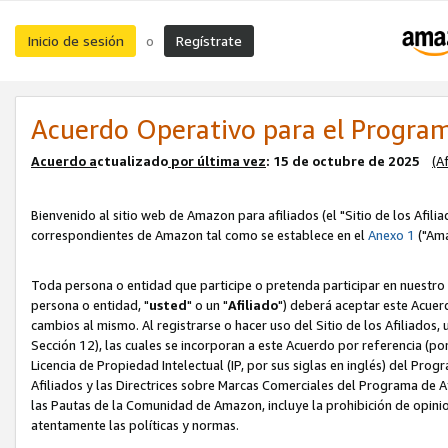
Inicio de sesión
Regístrate
o
Acuerdo Operativo para el Program
Acuerdo a
ctualizado
por ú
l
tima vez
: 15 de octubre de 2025
(A
Bienvenido al sitio web de Amazon para afiliados (el "Sitio de los Afili
correspondientes de Amazon tal como se establece en el
Anexo 1
("Ama
Toda persona o entidad que participe o pretenda participar en nuestro
persona o entidad, "
usted
" o un "
Afiliado
") deberá aceptar este Acuer
cambios al mismo. Al registrarse o hacer uso del Sitio de los Afiliados
Sección 12), las cuales se incorporan a este Acuerdo por referencia (po
Licencia de Propiedad Intelectual (IP, por sus siglas en inglés) del Pr
Afiliados y las Directrices sobre Marcas Comerciales del Programa de A
las Pautas de la Comunidad de Amazon, incluye la prohibición de opinio
atentamente las políticas y normas.