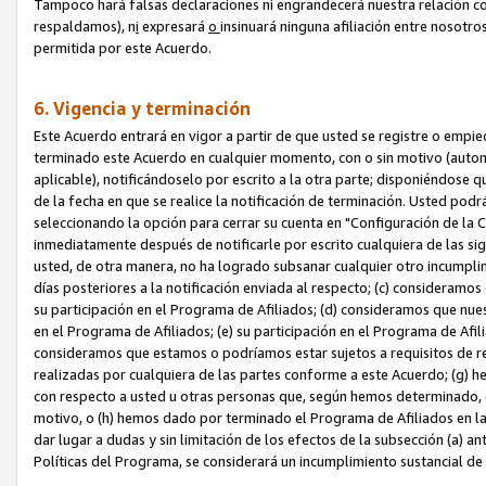
Tampoco hará falsas declaraciones ni engrandecerá nuestra relación co
respaldamos), n
i
expresará
o
insinuará ninguna afiliación entre nosotr
permitida por este Acuerdo.
6. Vigencia y terminación
Este Acuerdo entrará en vigor a partir de que usted se registre o empi
terminado este Acuerdo en cualquier momento, con o sin motivo (automát
aplicable), notificándoselo por escrito a la otra parte; disponiéndose q
de la fecha en que se realice la notificación de terminación. Usted podrá
seleccionando la opción para cerrar su cuenta en "Configuración de l
inmediatamente después de notificarle por escrito cualquiera de las sigu
usted, de otra manera, no ha logrado subsanar cualquier otro incumpli
días posteriores a la notificación enviada al respecto; (c) consideram
su participación en el Programa de Afiliados; (d) consideramos que nue
en el Programa de Afiliados; (e) su participación en el Programa de Afil
consideramos que estamos o podríamos estar sujetos a requisitos de re
realizadas por cualquiera de las partes conforme a este Acuerdo; (g)
con respecto a usted u otras personas que, según hemos determinado, e
motivo, o (h) hemos dado por terminado el Programa de Afiliados en l
dar lugar a dudas y sin limitación de los efectos de la subsección (a) a
Políticas del Programa, se considerará un incumplimiento sustancial d