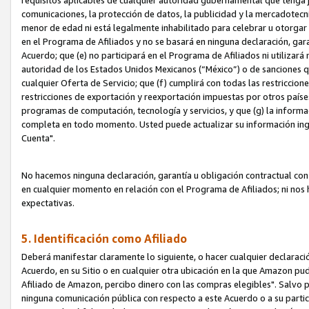
requisitos aplicables de cualquier autoridad gubernamental que tenga j
comunicaciones, la protección de datos, la publicidad y la mercadotecni
menor de edad ni está legalmente inhabilitado para celebrar u otorgar
en el Programa de Afiliados y no se basará en ninguna declaración, ga
Acuerdo; que (e) no participará en el Programa de Afiliados ni utilizará
autoridad de los Estados Unidos Mexicanos (“México”) o de sanciones q
cualquier Oferta de Servicio; que (f) cumplirá con todas las restriccio
restricciones de exportación y reexportación impuestas por otros países
programas de computación, tecnología y servicios, y que (g) la informac
completa en todo momento. Usted puede actualizar su información ingre
Cuenta".
No hacemos ninguna declaración, garantía u obligación contractual con 
en cualquier momento en relación con el Programa de Afiliados; ni no
expectativas.
5. Identificación como Afiliado
Deberá manifestar claramente lo siguiente, o hacer cualquier declarac
Acuerdo, en su Sitio o en cualquier otra ubicación en la que Amazon pu
Afiliado de Amazon, percibo dinero con las compras elegibles". Salvo po
ninguna comunicación pública con respecto a este Acuerdo o a su partici