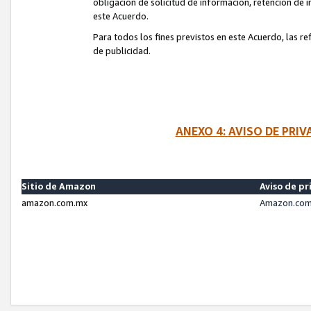
obligación de solicitud de información, retención de
este Acuerdo.
Para todos los fines previstos en este Acuerdo, las r
de publicidad.
ANEXO 4: AVISO DE PRI
Sitio de Amazon
Aviso de pr
amazon.com.mx
Amazon.com.