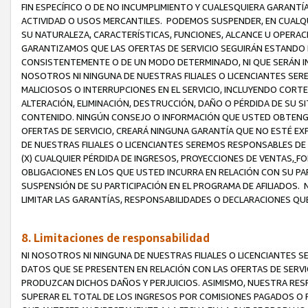
FIN ESPECÍFICO O DE NO INCUMPLIMIENTO Y CUALESQUIERA GARANTÍ
ACTIVIDAD O USOS MERCANTILES. PODEMOS SUSPENDER, EN CUALQU
SU NATURALEZA, CARACTERÍSTICAS, FUNCIONES, ALCANCE U OPERACI
GARANTIZAMOS QUE LAS OFERTAS DE SERVICIO SEGUIRÁN ESTANDO 
CONSISTENTEMENTE O DE UN MODO DETERMINADO, NI QUE SERÁN IN
NOSOTROS NI NINGUNA DE NUESTRAS FILIALES O LICENCIANTES SER
MALICIOSOS O INTERRUPCIONES EN EL SERVICIO, INCLUYENDO CORTES
ALTERACIÓN, ELIMINACIÓN, DESTRUCCIÓN, DAÑO O PÉRDIDA DE SU S
CONTENIDO. NINGÚN CONSEJO O INFORMACIÓN QUE USTED OBTENGA
OFERTAS DE SERVICIO, CREARÁ NINGUNA GARANTÍA QUE NO ESTÉ E
DE NUESTRAS FILIALES O LICENCIANTES SEREMOS RESPONSABLES D
(X) CUALQUIER PÉRDIDA DE INGRESOS, PROYECCIONES DE VENTAS,
FO
OBLIGACIONES EN LOS QUE USTED INCURRA EN RELACIÓN CON SU PART
SUSPENSIÓN DE SU PARTICIPACIÓN EN EL PROGRAMA DE AFILIADOS.
LIMITAR LAS GARANTÍAS, RESPONSABILIDADES O DECLARACIONES QU
8. Limitaciones de responsabilidad
NI NOSOTROS NI NINGUNA DE NUESTRAS FILIALES O LICENCIANTES
DATOS QUE SE PRESENTEN EN RELACIÓN CON LAS OFERTAS DE SERVIC
PRODUZCAN DICHOS DAÑOS Y PERJUICIOS. ASIMISMO, NUESTRA RESP
SUPERAR EL TOTAL DE LOS INGRESOS POR COMISIONES PAGADOS O