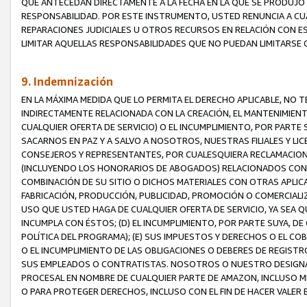
QUE ANTECEDAN DIRECTAMENTE A LA FECHA EN LA QUE SE PRODUJO 
RESPONSABILIDAD. POR ESTE INSTRUMENTO, USTED RENUNCIA A CU
REPARACIONES JUDICIALES U OTROS RECURSOS EN RELACIÓN CON E
LIMITAR AQUELLAS RESPONSABILIDADES QUE NO PUEDAN LIMITARSE 
9. Indemnización
EN LA MÁXIMA MEDIDA QUE LO PERMITA EL DERECHO APLICABLE, N
INDIRECTAMENTE RELACIONADA CON LA CREACIÓN, EL MANTENIMIENT
CUALQUIER OFERTA DE SERVICIO) O EL INCUMPLIMIENTO, POR PARTE
SACARNOS EN PAZ Y A SALVO A NOSOTROS, NUESTRAS FILIALES Y L
CONSEJEROS Y REPRESENTANTES, POR CUALESQUIERA RECLAMACIONE
(INCLUYENDO LOS HONORARIOS DE ABOGADOS) RELACIONADOS CON (A
COMBINACIÓN DE SU SITIO O DICHOS MATERIALES CON OTRAS APLICA
FABRICACIÓN, PRODUCCIÓN, PUBLICIDAD, PROMOCIÓN O COMERCIALIZA
USO QUE USTED HAGA DE CUALQUIER OFERTA DE SERVICIO, YA SEA 
INCUMPLA CON ÉSTOS; (D) EL INCUMPLIMIENTO, POR PARTE SUYA, 
POLÍTICA DEL PROGRAMA); (E) SUS IMPUESTOS Y DERECHOS O EL CO
O EL INCUMPLIMIENTO DE LAS OBLIGACIONES O DEBERES DE REGISTR
SUS EMPLEADOS O CONTRATISTAS. NOSOTROS O NUESTRO DESIGNA
PROCESAL EN NOMBRE DE CUALQUIER PARTE DE AMAZON, INCLUSO M
O PARA PROTEGER DERECHOS, INCLUSO CON EL FIN DE HACER VALER 