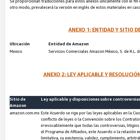
Se proporcionan traducciones para estos anexos únicamente con el fin de
otro modo, prevalecerá la versión en inglés de estos materiales en cas
ANEXO 1: ENTIDAD Y SITIO
Ubicación
Entidad de Amazon
Mexico
Servicios Comerciales Amazon México, S. de R.L. de
ANEXO 2: LEY APLICABLE Y RESOLUCI
Sitio de
Ley aplicable y disposiciones sobre controversia
Amazon
amazon.com.mx
Este Acuerdo se rige por las leyes aplicables en la Ci
conflicto de leyes o la Convención sobre los Contrat
irrevocablemente que todas las controversias, litigio
el Programa de Afiliados, este Acuerdo o la relación 
limitativa, su existencia, validez, cumplimiento, arbit