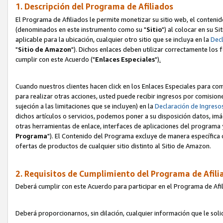
1. Descripción del Programa de Afiliados
El Programa de Afiliados le permite monetizar su sitio web, el contenid
(denominados en este instrumento como su "
Sitio
") al colocar en su Si
aplicable para la ubicación, cualquier otro sitio que se incluya en la
Decl
"
Sitio de Amazon
"). Dichos enlaces deben utilizar correctamente los 
cumplir con este Acuerdo ("
Enlaces
Especiales
")
.
Cuando nuestros clientes hacen click en los Enlaces Especiales para com
para realizar otras acciones, usted puede recibir ingresos por comisio
sujeción a las limitaciones que se incluyen) en la
Declaración de Ingreso
dichos artículos o servicios, podemos poner a su disposición datos, im
otras herramientas de enlace, interfaces de aplicaciones del programa 
Programa
"). El Contenido del Programa excluye de manera específica 
ofertas de productos de cualquier sitio distinto al Sitio de Amazon.
2. Requisitos de Cumplimiento del Programa de Afili
Deberá cumplir con este Acuerdo para participar en el Programa de Afil
Deberá proporcionarnos, sin dilación, cualquier información que le sol