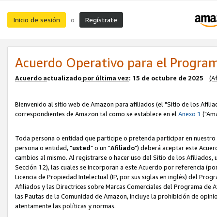
Inicio de sesión
Regístrate
o
Acuerdo Operativo para el Program
Acuerdo a
ctualizado
por ú
l
tima vez
: 15 de octubre de 2025
(A
Bienvenido al sitio web de Amazon para afiliados (el "Sitio de los Afili
correspondientes de Amazon tal como se establece en el
Anexo 1
("Ama
Toda persona o entidad que participe o pretenda participar en nuestro
persona o entidad, "
usted
" o un "
Afiliado
") deberá aceptar este Acuer
cambios al mismo. Al registrarse o hacer uso del Sitio de los Afiliados
Sección 12), las cuales se incorporan a este Acuerdo por referencia (po
Licencia de Propiedad Intelectual (IP, por sus siglas en inglés) del Pr
Afiliados y las Directrices sobre Marcas Comerciales del Programa de A
las Pautas de la Comunidad de Amazon, incluye la prohibición de opinio
atentamente las políticas y normas.