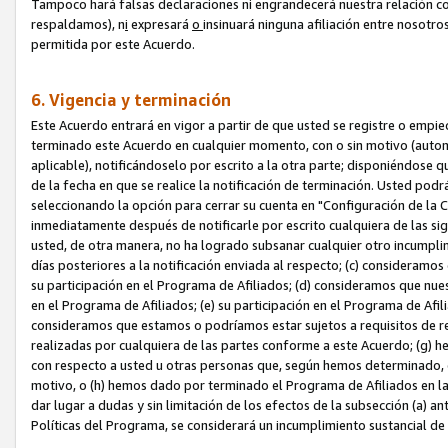
Tampoco hará falsas declaraciones ni engrandecerá nuestra relación co
respaldamos), n
i
expresará
o
insinuará ninguna afiliación entre nosotr
permitida por este Acuerdo.
6. Vigencia y terminación
Este Acuerdo entrará en vigor a partir de que usted se registre o empi
terminado este Acuerdo en cualquier momento, con o sin motivo (automát
aplicable), notificándoselo por escrito a la otra parte; disponiéndose q
de la fecha en que se realice la notificación de terminación. Usted podrá
seleccionando la opción para cerrar su cuenta en "Configuración de l
inmediatamente después de notificarle por escrito cualquiera de las sigu
usted, de otra manera, no ha logrado subsanar cualquier otro incumpli
días posteriores a la notificación enviada al respecto; (c) consideram
su participación en el Programa de Afiliados; (d) consideramos que nue
en el Programa de Afiliados; (e) su participación en el Programa de Afil
consideramos que estamos o podríamos estar sujetos a requisitos de re
realizadas por cualquiera de las partes conforme a este Acuerdo; (g)
con respecto a usted u otras personas que, según hemos determinado, e
motivo, o (h) hemos dado por terminado el Programa de Afiliados en l
dar lugar a dudas y sin limitación de los efectos de la subsección (a) a
Políticas del Programa, se considerará un incumplimiento sustancial d