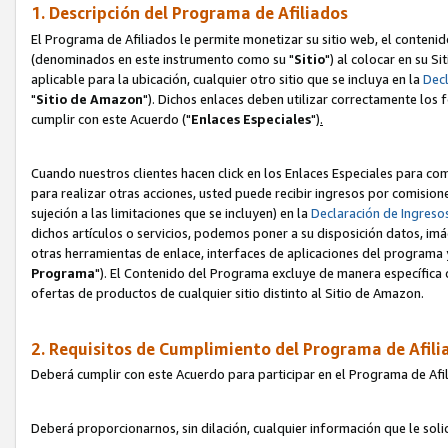
1. Descripción del Programa de Afiliados
El Programa de Afiliados le permite monetizar su sitio web, el contenid
(denominados en este instrumento como su "
Sitio
") al colocar en su Si
aplicable para la ubicación, cualquier otro sitio que se incluya en la
Decl
"
Sitio de Amazon
"). Dichos enlaces deben utilizar correctamente los 
cumplir con este Acuerdo ("
Enlaces
Especiales
")
.
Cuando nuestros clientes hacen click en los Enlaces Especiales para com
para realizar otras acciones, usted puede recibir ingresos por comisio
sujeción a las limitaciones que se incluyen) en la
Declaración de Ingreso
dichos artículos o servicios, podemos poner a su disposición datos, im
otras herramientas de enlace, interfaces de aplicaciones del programa 
Programa
"). El Contenido del Programa excluye de manera específica 
ofertas de productos de cualquier sitio distinto al Sitio de Amazon.
2. Requisitos de Cumplimiento del Programa de Afili
Deberá cumplir con este Acuerdo para participar en el Programa de Afil
Deberá proporcionarnos, sin dilación, cualquier información que le sol