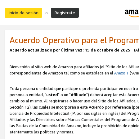
Inicio de sesión
Regístrate
o
Acuerdo Operativo para el Program
Acuerdo a
ctualizado
por ú
l
tima vez
: 15 de octubre de 2025
(A
Bienvenido al sitio web de Amazon para afiliados (el "Sitio de los Afili
correspondientes de Amazon tal como se establece en el
Anexo 1
("Ama
Toda persona o entidad que participe o pretenda participar en nuestro
persona o entidad, "
usted
" o un "
Afiliado
") deberá aceptar este Acuer
cambios al mismo. Al registrarse o hacer uso del Sitio de los Afiliados
Sección 12), las cuales se incorporan a este Acuerdo por referencia (po
Licencia de Propiedad Intelectual (IP, por sus siglas en inglés) del Pr
Afiliados y las Directrices sobre Marcas Comerciales del Programa de A
las Pautas de la Comunidad de Amazon, incluye la prohibición de opinio
atentamente las políticas y normas.