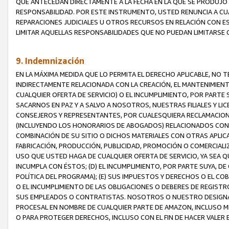
QUE ANTECEDAN DIRECTAMENTE A LA FECHA EN LA QUE SE PRODUJO 
RESPONSABILIDAD. POR ESTE INSTRUMENTO, USTED RENUNCIA A CU
REPARACIONES JUDICIALES U OTROS RECURSOS EN RELACIÓN CON E
LIMITAR AQUELLAS RESPONSABILIDADES QUE NO PUEDAN LIMITARSE 
9. Indemnización
EN LA MÁXIMA MEDIDA QUE LO PERMITA EL DERECHO APLICABLE, N
INDIRECTAMENTE RELACIONADA CON LA CREACIÓN, EL MANTENIMIENT
CUALQUIER OFERTA DE SERVICIO) O EL INCUMPLIMIENTO, POR PARTE
SACARNOS EN PAZ Y A SALVO A NOSOTROS, NUESTRAS FILIALES Y L
CONSEJEROS Y REPRESENTANTES, POR CUALESQUIERA RECLAMACIONE
(INCLUYENDO LOS HONORARIOS DE ABOGADOS) RELACIONADOS CON (A
COMBINACIÓN DE SU SITIO O DICHOS MATERIALES CON OTRAS APLICA
FABRICACIÓN, PRODUCCIÓN, PUBLICIDAD, PROMOCIÓN O COMERCIALIZA
USO QUE USTED HAGA DE CUALQUIER OFERTA DE SERVICIO, YA SEA 
INCUMPLA CON ÉSTOS; (D) EL INCUMPLIMIENTO, POR PARTE SUYA, 
POLÍTICA DEL PROGRAMA); (E) SUS IMPUESTOS Y DERECHOS O EL CO
O EL INCUMPLIMIENTO DE LAS OBLIGACIONES O DEBERES DE REGISTR
SUS EMPLEADOS O CONTRATISTAS. NOSOTROS O NUESTRO DESIGNA
PROCESAL EN NOMBRE DE CUALQUIER PARTE DE AMAZON, INCLUSO M
O PARA PROTEGER DERECHOS, INCLUSO CON EL FIN DE HACER VALER 