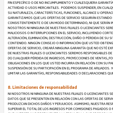
FIN ESPECÍFICO O DE NO INCUMPLIMIENTO Y CUALESQUIERA GARANTÍ
ACTIVIDAD O USOS MERCANTILES. PODEMOS SUSPENDER, EN CUALQU
SU NATURALEZA, CARACTERÍSTICAS, FUNCIONES, ALCANCE U OPERACI
GARANTIZAMOS QUE LAS OFERTAS DE SERVICIO SEGUIRÁN ESTANDO 
CONSISTENTEMENTE O DE UN MODO DETERMINADO, NI QUE SERÁN IN
NOSOTROS NI NINGUNA DE NUESTRAS FILIALES O LICENCIANTES SER
MALICIOSOS O INTERRUPCIONES EN EL SERVICIO, INCLUYENDO CORTES
ALTERACIÓN, ELIMINACIÓN, DESTRUCCIÓN, DAÑO O PÉRDIDA DE SU S
CONTENIDO. NINGÚN CONSEJO O INFORMACIÓN QUE USTED OBTENGA
OFERTAS DE SERVICIO, CREARÁ NINGUNA GARANTÍA QUE NO ESTÉ E
DE NUESTRAS FILIALES O LICENCIANTES SEREMOS RESPONSABLES D
(X) CUALQUIER PÉRDIDA DE INGRESOS, PROYECCIONES DE VENTAS,
FO
OBLIGACIONES EN LOS QUE USTED INCURRA EN RELACIÓN CON SU PART
SUSPENSIÓN DE SU PARTICIPACIÓN EN EL PROGRAMA DE AFILIADOS.
LIMITAR LAS GARANTÍAS, RESPONSABILIDADES O DECLARACIONES QU
8. Limitaciones de responsabilidad
NI NOSOTROS NI NINGUNA DE NUESTRAS FILIALES O LICENCIANTES
DATOS QUE SE PRESENTEN EN RELACIÓN CON LAS OFERTAS DE SERVIC
PRODUZCAN DICHOS DAÑOS Y PERJUICIOS. ASIMISMO, NUESTRA RESP
SUPERAR EL TOTAL DE LOS INGRESOS POR COMISIONES PAGADOS O