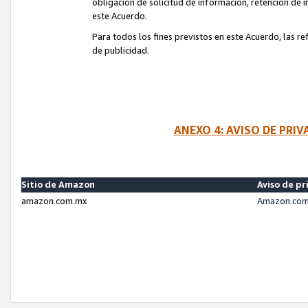
obligación de solicitud de información, retención de
este Acuerdo.
Para todos los fines previstos en este Acuerdo, las r
de publicidad.
ANEXO 4: AVISO DE PRI
Sitio de Amazon
Aviso de pr
amazon.com.mx
Amazon.com.