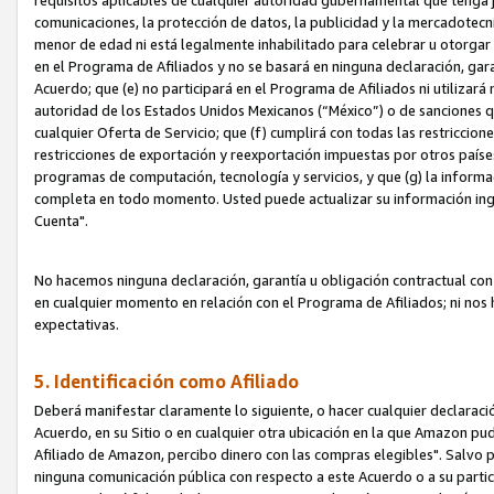
requisitos aplicables de cualquier autoridad gubernamental que tenga j
comunicaciones, la protección de datos, la publicidad y la mercadotecni
menor de edad ni está legalmente inhabilitado para celebrar u otorgar
en el Programa de Afiliados y no se basará en ninguna declaración, ga
Acuerdo; que (e) no participará en el Programa de Afiliados ni utilizará
autoridad de los Estados Unidos Mexicanos (“México”) o de sanciones q
cualquier Oferta de Servicio; que (f) cumplirá con todas las restriccio
restricciones de exportación y reexportación impuestas por otros países
programas de computación, tecnología y servicios, y que (g) la informac
completa en todo momento. Usted puede actualizar su información ingre
Cuenta".
No hacemos ninguna declaración, garantía u obligación contractual con 
en cualquier momento en relación con el Programa de Afiliados; ni no
expectativas.
5. Identificación como Afiliado
Deberá manifestar claramente lo siguiente, o hacer cualquier declarac
Acuerdo, en su Sitio o en cualquier otra ubicación en la que Amazon pu
Afiliado de Amazon, percibo dinero con las compras elegibles". Salvo po
ninguna comunicación pública con respecto a este Acuerdo o a su partici