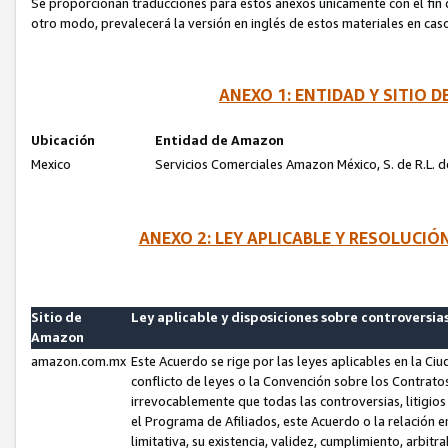
Se proporcionan traducciones para estos anexos únicamente con el fin de
otro modo, prevalecerá la versión en inglés de estos materiales en cas
ANEXO 1: ENTIDAD Y SITIO
Ubicación
Entidad de Amazon
Mexico
Servicios Comerciales Amazon México, S. de R.L. de
ANEXO 2: LEY APLICABLE Y RESOLUCI
Sitio de
Ley aplicable y disposiciones sobre controversia
Amazon
amazon.com.mx
Este Acuerdo se rige por las leyes aplicables en la Ci
conflicto de leyes o la Convención sobre los Contrat
irrevocablemente que todas las controversias, litigio
el Programa de Afiliados, este Acuerdo o la relación 
limitativa, su existencia, validez, cumplimiento, arbit