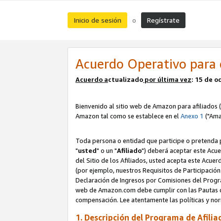
Inicio de sesión
Regístrate
o
Acuerdo Operativo para 
Acuerdo a
ctualizado
por ú
l
tima vez
: 15 de 
Bienvenido al sitio web de Amazon para afiliados (
Amazon tal como se establece en el
Anexo 1
("Ama
Toda persona o entidad que participe o pretenda p
"
usted
" o un "
Afiliado
") deberá aceptar este Acue
del Sitio de los Afiliados, usted acepta este Acuer
(por ejemplo, nuestros Requisitos de Participación 
Declaración de Ingresos por Comisiones del Progra
web de Amazon.com debe cumplir con las Pautas de
compensación. Lee atentamente las políticas y 
1. Descripción del Programa de Afilia