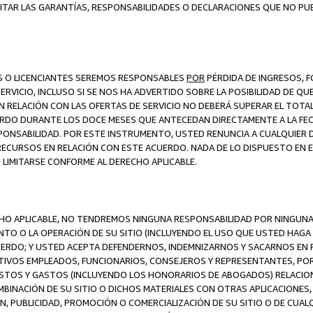
ITAR LAS GARANTÍAS, RESPONSABILIDADES O DECLARACIONES QUE NO PU
ES O LICENCIANTES SEREMOS RESPONSABLES
POR
PÉRDIDA DE INGRESOS, 
ERVICIO, INCLUSO SI SE NOS HA ADVERTIDO SOBRE LA POSIBILIDAD DE Q
N RELACIÓN CON LAS OFERTAS DE SERVICIO NO DEBERÁ SUPERAR EL TOTA
RDO DURANTE LOS DOCE MESES QUE ANTECEDAN DIRECTAMENTE A LA FECH
SPONSABILIDAD. POR ESTE INSTRUMENTO, USTED RENUNCIA A CUALQUIER
 RECURSOS EN RELACIÓN CON ESTE ACUERDO. NADA DE LO DISPUESTO EN 
LIMITARSE CONFORME AL DERECHO APLICABLE.
ECHO APLICABLE, NO TENDREMOS NINGUNA RESPONSABILIDAD POR NINGUN
NTO O LA OPERACIÓN DE SU SITIO (INCLUYENDO EL USO QUE USTED HAGA D
UERDO; Y USTED ACEPTA DEFENDERNOS, INDEMNIZARNOS Y SACARNOS EN P
CTIVOS EMPLEADOS, FUNCIONARIOS, CONSEJEROS Y REPRESENTANTES, PO
COSTOS Y GASTOS (INCLUYENDO LOS HONORARIOS DE ABOGADOS) RELACION
MBINACIÓN DE SU SITIO O DICHOS MATERIALES CON OTRAS APLICACIONES, 
, PUBLICIDAD, PROMOCIÓN O COMERCIALIZACIÓN DE SU SITIO O DE CUALQ