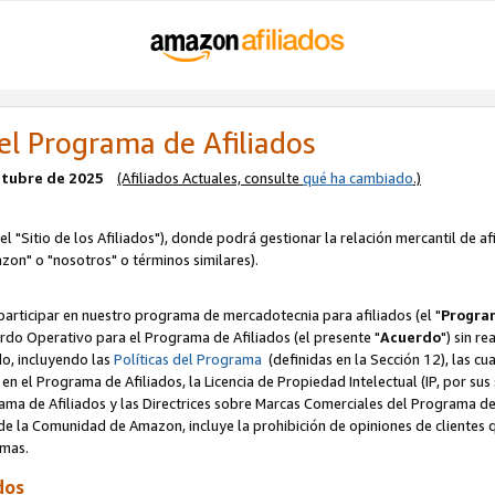
el Programa de Afiliados
octubre de 2025
(Afiliados Actuales, consulte
qué ha cambiado
.)
el "Sitio de los Afiliados"), donde podrá gestionar la relación mercantil de a
zon" o "nosotros" o términos similares).
articipar en nuestro programa de mercadotecnia para afiliados (el "
Program
rdo Operativo para el Programa de Afiliados (el presente "
Acuerdo
") sin r
do, incluyendo las
Políticas del Programa
(definidas en la Sección 12), las c
en el Programa de Afiliados, la Licencia de Propiedad Intelectual (IP, por sus 
ma de Afiliados y las Directrices sobre Marcas Comerciales del Programa de A
 la Comunidad de Amazon, incluye la prohibición de opiniones de clientes qu
normas.
dos