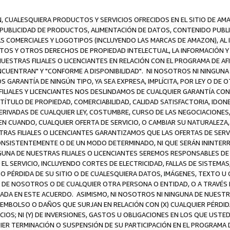
N, CUALESQUIERA PRODUCTOS Y SERVICIOS OFRECIDOS EN EL SITIO DE AM
A PUBLICIDAD DE PRODUCTOS, ALIMENTACIÓN DE DATOS, CONTENIDO PUB
CAS COMERCIALES Y LOGOTIPOS (INCLUYENDO LAS MARCAS DE AMAZON), AL
EXTOS Y OTROS DERECHOS DE PROPIEDAD INTELECTUAL, LA INFORMACIÓN
ESTRAS FILIALES O LICENCIANTES EN RELACIÓN CON EL PROGRAMA DE AF
NCUENTRAN" Y "CONFORME A DISPONIBILIDAD". NI NOSOTROS NI NINGUNA 
ARANTÍA DE NINGÚN TIPO, YA SEA EXPRESA, IMPLÍCITA, POR LEY O DE 
LIALES Y LICENCIANTES NOS DESLINDAMOS DE CUALQUIER GARANTÍA CON 
TÍTULO DE PROPIEDAD, COMERCIABILIDAD, CALIDAD SATISFACTORIA, IDONE
ERIVADAS DE CUALQUIER LEY, COSTUMBRE, CURSO DE LAS NEGOCIACIONE
N CUANDO, CUALQUIER OFERTA DE SERVICIO, O CAMBIAR SU NATURALEZA,
RAS FILIALES O LICENCIANTES GARANTIZAMOS QUE LAS OFERTAS DE SERV
NSISTENTEMENTE O DE UN MODO DETERMINADO, NI QUE SERÁN ININTERRU
A DE NUESTRAS FILIALES O LICENCIANTES SEREMOS RESPONSABLES DE (A
L SERVICIO, INCLUYENDO CORTES DE ELECTRICIDAD, FALLAS DE SISTEMAS;
 O PÉRDIDA DE SU SITIO O DE CUALESQUIERA DATOS, IMÁGENES, TEXTO 
E NOSOTROS O DE CUALQUIER OTRA PERSONA O ENTIDAD, O A TRAVÉS D
DA EN ESTE ACUERDO. ASIMISMO, NI NOSOTROS NI NINGUNA DE NUESTRA
MBOLSO O DAÑOS QUE SURJAN EN RELACIÓN CON (X) CUALQUIER PÉRDID
IOS; NI (Y) DE INVERSIONES, GASTOS U OBLIGACIONES EN LOS QUE USTED
QUIER TERMINACIÓN O SUSPENSIÓN DE SU PARTICIPACIÓN EN EL PROGRAMA 