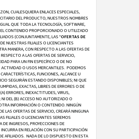
AZON, CUALESQUIERA ENLACES ESPECIALES,
LICITARIO DEL PRODUCTO, NUESTROS NOMBRES
 IGUAL QUE TODA LA TECNOLOGÍA, SOFTWARE,
 Y EL CONTENIDO PROPORCIONADO O UTILIZADO
ILIADOS (CONJUNTAMENTE, LAS "
OFERTAS DE
DE NUESTRAS FILIALES O LICENCIANTES
OTRA MANERA, CON RESPECTO A LAS OFERTAS DE
RESPECTO A LAS OFERTAS DE SERVICIO,
IDAD PARA UN FIN ESPECÍFICO O DE NO
S, ACTIVIDAD O USOS MERCANTILES. PODEMOS
 CARACTERÍSTICAS, FUNCIONES, ALCANCE U
ICIO SEGUIRÁN ESTANDO DISPONIBLES; NI QUE
MPIDAS, EXACTAS, LIBRES DE ERRORES O DE
) ERRORES, INEXACTITUDES, VIRUS,
 NI DEL (B) ACCESO NO AUTORIZADO O
U OTRA INFORMACIÓN O CONTENIDO. NINGÚN
E LAS OFERTAS DE SERVICIO, CREARÁ NINGUNA
S FILIALES O LICENCIANTES SEREMOS
A DE INGRESOS, PROYECCIONES DE
 INCURRA EN RELACIÓN CON SU PARTICIPACIÓN
DE AFILIADOS. NADA DE LO DISPUESTO EN ESTA