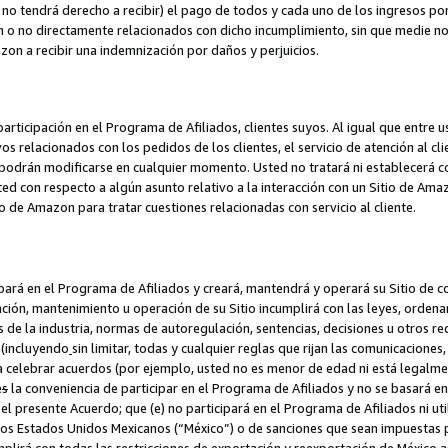
no tendrá derecho a recibir) el pago de todos y cada uno de los ingresos por
o no directamente relacionados con dicho incumplimiento, sin que medie not
azon a recibir una indemnización por daños y perjuicios.
articipación en el Programa de Afiliados, clientes suyos. Al igual que entre u
s relacionados con los pedidos de los clientes, el servicio de atención al cl
 y podrán modificarse en cualquier momento. Usted no tratará ni establecerá
sted con respecto a algún asunto relativo a la interacción con un Sitio de Ama
io de Amazon para tratar cuestiones relacionadas con servicio al cliente.
ipará en el Programa de Afiliados y creará, mantendrá y operará su Sitio de 
eación, mantenimiento u operación de su Sitio incumplirá con las leyes, orden
 de la industria, normas de autoregulación, sentencias, decisiones u otros re
 (incluyendo
sin limitar, todas y cualquier reglas que rijan las comunicaciones,
ra celebrar acuerdos (por ejemplo, usted no es menor de edad ni está legalme
e
s
la conveniencia de participar en el Programa de Afiliados y no se basará e
 presente Acuerdo; que (e) no participará en el Programa de Afiliados ni util
los Estados Unidos Mexicanos (“México”) o de sanciones que sean impuestas p