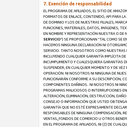
7. Exención de responsabilidad
EL PROGRAMA DE AFILIADOS, EL SITIO DE AMAZO
FORMATOS DE ENLACE, CONTENIDO, API PARA L
DE DOMINIO Y LOS DE NUESTRAS FILIALES, MAR
FUNCIONES, MATERIALES, DATOS, IMÁGENES, T
EN NOMBRE Y REPRESENTACIÓN NUESTRA O DE NU
SERVICIO
") SE PROPORCIONAN "TAL COMO SE E
HACEMOS NINGUNA DECLARACIÓN NI OTORGAMOS G
SERVICIO. TANTO NOSOTROS COMO NUESTRAS FI
INCLUYENDO CUALQUIER GARANTÍA IMPLÍCITA DE 
INCUMPLIMIENTO Y CUALESQUIERA GARANTÍAS D
SUSPENDER, EN CUALQUIER MOMENTO Y DE VEZ E
OPERACIÓN. NI NOSOTROS NI NINGUNA DE NUEST
FUNCIONARÁN CONFORME A SU DESCRIPCIÓN, CO
COMPONENTES DAÑINOS. NI NOSOTROS NI NINGUN
PROGRAMAS MALICIOSOS O INTERRUPCIONES EN E
ALTERACIÓN, ELIMINACIÓN, DESTRUCCIÓN, DAÑO
CONSEJO O INFORMACIÓN QUE USTED OBTENGA D
GARANTÍA QUE NO ESTÉ EXPRESAMENTE DECLARA
RESPONSABLES DE NINGUNA COMPENSACIÓN, REE
VENTAS,
FONDOS DE COMERCIO U OTROS BENEFIC
EN EL PROGRAMA DE AFILIADOS, NI (Z) DE CUAL