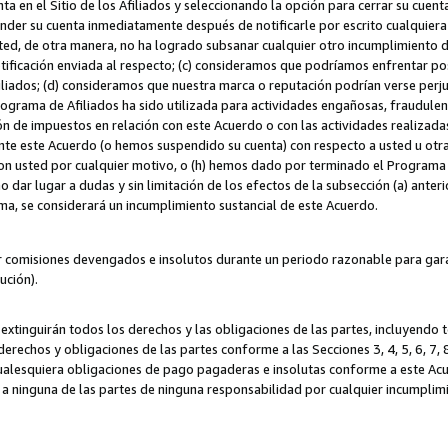
ta en el Sitio de los Afiliados y seleccionando la opción para cerrar su cuen
r su cuenta inmediatamente después de notificarle por escrito cualquiera de
sted, de otra manera, no ha logrado subsanar cualquier otro incumplimiento d
otificación enviada al respecto; (c) consideramos que podríamos enfrentar p
iliados; (d) consideramos que nuestra marca o reputación podrían verse perju
Programa de Afiliados ha sido utilizada para actividades engañosas, fraudule
ón de impuestos en relación con este Acuerdo o con las actividades realizada
te este Acuerdo (o hemos suspendido su cuenta) con respecto a usted u otr
con usted por cualquier motivo, o (h) hemos dado por terminado el Programa
 dar lugar a dudas y sin limitación de los efectos de la subsección (a) anteri
ama, se considerará un incumplimiento sustancial de este Acuerdo.
r comisiones devengados e insolutos durante un periodo razonable para garan
lución).
extinguirán todos los derechos y las obligaciones de las partes, incluyendo
derechos y obligaciones de las partes conforme a las Secciones 3, 4, 5, 6, 7,
cualesquiera obligaciones de pago pagaderas e insolutas conforme a este Acue
 a ninguna de las partes de ninguna responsabilidad por cualquier incumpli