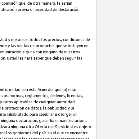
 comisión que, de otra manera, le serían
ificación previa o necesidad de declaración
sted y nosotros, todos los precios, condiciones de
iente y las ventas de productos que se incluyen en
 comunicación alguna con ninguno de nuestros
zon, usted les hará saber que deben seguir las
conformidad con este Acuerdo; que (b) ni su
anzas, normas, reglamentos, órdenes, licencias,
quisitos aplicables de cualquier autoridad
 la protección de datos, la publicidad y la
nte inhabilitado para celebrar u otorgar un
n ninguna declaración, garantía o manifestación a
izará ninguna otra Oferta del Servicio si es objeto
or los gobiernos del país en el que se encuentre