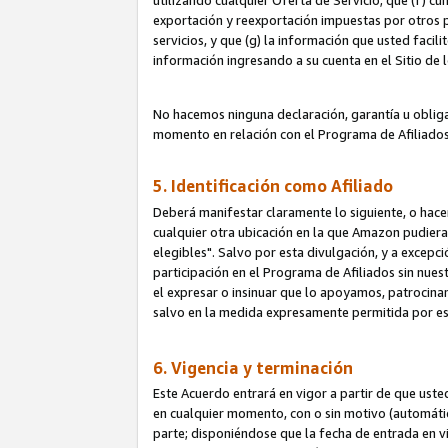
utilizando cualquier Oferta de Servicio; que (f) c
exportación y reexportación impuestas por otros p
servicios, y que (g) la información que usted faci
información ingresando a su cuenta en el Sitio de 
No hacemos ninguna declaración, garantía u obliga
momento en relación con el Programa de Afiliados
5. Identificación como Afiliado
Deberá manifestar claramente lo siguiente, o hace
cualquier otra ubicación en la que Amazon pudier
elegibles". Salvo por esta divulgación, y a excepc
participación en el Programa de Afiliados sin nues
el expresar o insinuar que lo apoyamos, patrocin
salvo en la medida expresamente permitida por e
6. Vigencia y terminación
Este Acuerdo entrará en vigor a partir de que ust
en cualquier momento, con o sin motivo (automáticam
parte; disponiéndose que la fecha de entrada en vig