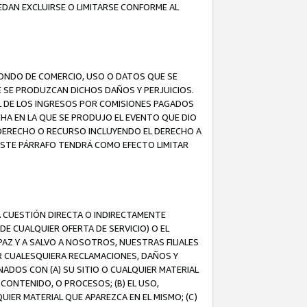
EDAN EXCLUIRSE O LIMITARSE CONFORME AL
FONDO DE COMERCIO, USO O DATOS QUE SE
UE SE PRODUZCAN DICHOS DAÑOS Y PERJUICIOS.
L DE LOS INGRESOS POR COMISIONES PAGADOS
A EN LA QUE SE PRODUJO EL EVENTO QUE DIO
 DERECHO O RECURSO INCLUYENDO EL DERECHO A
ESTE PÁRRAFO TENDRÁ COMO EFECTO LIMITAR
A CUESTIÓN DIRECTA O INDIRECTAMENTE
E CUALQUIER OFERTA DE SERVICIO) O EL
AZ Y A SALVO A NOSOTROS, NUESTRAS FILIALES
R CUALESQUIERA RECLAMACIONES, DAÑOS Y
ADOS CON (A) SU SITIO O CUALQUIER MATERIAL
CONTENIDO, O PROCESOS; (B) EL USO,
UIER MATERIAL QUE APAREZCA EN EL MISMO; (C)