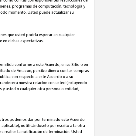
así como con las correspondientes restricciones de
a bienes, programas de computación, tecnología y
en todo momento. Usted puede actualizar su
ones que usted podría esperar en cualquier
 en dichas expectativas.
rmitida conforme a este Acuerdo, en su Sitio o en
filiado de Amazon, percibo dinero con las compras
pública con respecto a este Acuerdo o a su
grandecerá nuestra relación con usted (incluyendo
os y usted o cualquier otra persona o entidad,
nosotros podemos dar por terminado este Acuerdo
aplicable), notificándoselo por escrito a la otra
e realice la notificación de terminación. Usted