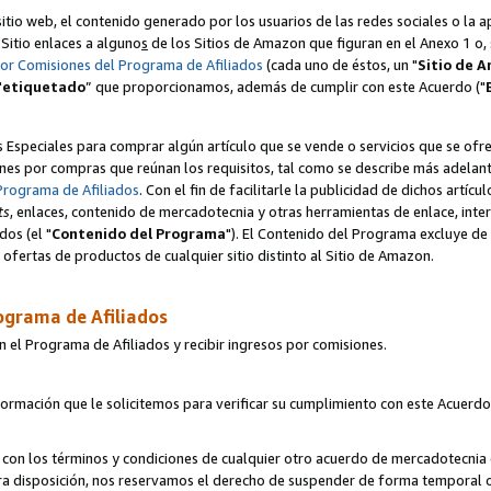
itio web, el contenido generado por los usuarios de las redes sociales o la 
u Sitio enlaces a alguno
s
de los Sitios de Amazon que figuran en el Anexo 1 o, s
por Comisiones del Programa de Afiliados
(cada uno de éstos, un "
Sitio de 
"
etiquetado
” que proporcionamos, además de cumplir con este Acuerdo ("
s Especiales para comprar algún artículo que se vende o servicios que se ofre
nes por compras que reúnan los requisitos, tal como se describe más adelante 
Programa de Afiliados
. Con el fin de facilitarle la publicidad de dichos artíc
ts
, enlaces, contenido de mercadotecnia y otras herramientas de enlace, int
os (el "
Contenido del Programa
"). El Contenido del Programa excluye de 
ofertas de productos de cualquier sitio distinto al Sitio de Amazon.
ograma de Afiliados
n el Programa de Afiliados y recibir ingresos por comisiones.
formación que le solicitemos para verificar su cumplimiento con este Acuerd
con los términos y condiciones de cualquier otro acuerdo de mercadotecnia d
tra disposición, nos reservamos el derecho de suspender de forma temporal 