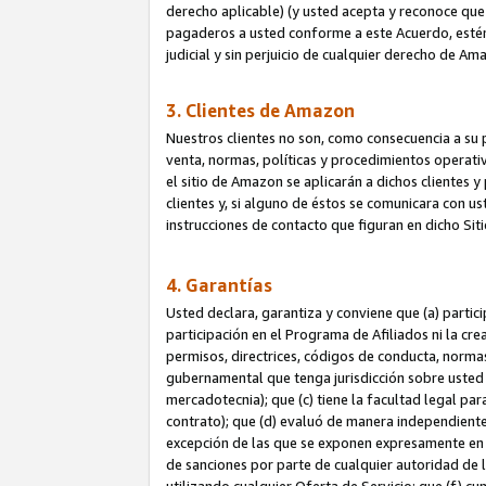
derecho aplicable) (y usted acepta y reconoce que 
pagaderos a usted conforme a este Acuerdo, estén 
judicial y sin perjuicio de cualquier derecho de Am
3. Clientes de Amazon
Nuestros clientes no son, como consecuencia a su p
venta, normas, políticas y procedimientos operativo
el sitio de Amazon se aplicarán a dichos clientes
clientes y, si alguno de éstos se comunicara con u
instrucciones de contacto que figuran en dicho Sit
4. Garantías
Usted declara, garantiza y conviene que (a) partic
participación en el Programa de Afiliados ni la cr
permisos, directrices, códigos de conducta, normas
gubernamental que tenga jurisdicción sobre usted
mercadotecnia); que (c) tiene la facultad legal pa
contrato); que (d) evaluó de manera independient
excepción de las que se exponen expresamente en el
de sanciones por parte de cualquier autoridad de 