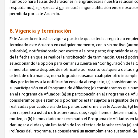
Tampoco hará falsas declaraciones ni engrandecerá nuestra relación co
respaldamos), n
i
expresará
o
insinuará ninguna afiliación entre nosotr
permitida por este Acuerdo.
6. Vigencia y terminación
Este Acuerdo entrará en vigor a partir de que usted se registre o empi
terminado este Acuerdo en cualquier momento, con o sin motivo (automát
aplicable), notificándoselo por escrito a la otra parte; disponiéndose q
de la fecha en que se realice la notificación de terminación. Usted podrá
seleccionando la opción para cerrar su cuenta en "Configuración de l
inmediatamente después de notificarle por escrito cualquiera de las sigu
usted, de otra manera, no ha logrado subsanar cualquier otro incumpli
días posteriores a la notificación enviada al respecto; (c) consideram
su participación en el Programa de Afiliados; (d) consideramos que nue
en el Programa de Afiliados; (e) su participación en el Programa de Afil
consideramos que estamos o podríamos estar sujetos a requisitos de re
realizadas por cualquiera de las partes conforme a este Acuerdo; (g)
con respecto a usted u otras personas que, según hemos determinado, e
motivo, o (h) hemos dado por terminado el Programa de Afiliados en l
dar lugar a dudas y sin limitación de los efectos de la subsección (a) a
Políticas del Programa, se considerará un incumplimiento sustancial d