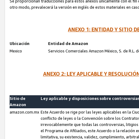
Se proporcionan traducciones para estos anexos únicamente con el fin de
otro modo, prevalecerá la versión en inglés de estos materiales en cas
ANEXO 1: ENTIDAD Y SITIO
Ubicación
Entidad de Amazon
Mexico
Servicios Comerciales Amazon México, S. de R.L. de
ANEXO 2: LEY APLICABLE Y RESOLUCI
Sitio de
Ley aplicable y disposiciones sobre controversia
Amazon
amazon.com.mx
Este Acuerdo se rige por las leyes aplicables en la Ci
conflicto de leyes o la Convención sobre los Contrat
irrevocablemente que todas las controversias, litigio
el Programa de Afiliados, este Acuerdo o la relación 
limitativa, su existencia, validez, cumplimiento, arbit