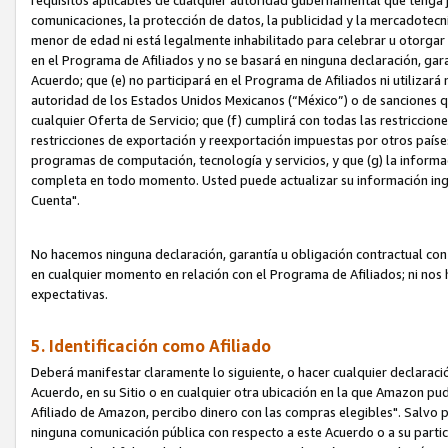
requisitos aplicables de cualquier autoridad gubernamental que tenga j
comunicaciones, la protección de datos, la publicidad y la mercadotecni
menor de edad ni está legalmente inhabilitado para celebrar u otorgar
en el Programa de Afiliados y no se basará en ninguna declaración, ga
Acuerdo; que (e) no participará en el Programa de Afiliados ni utilizará
autoridad de los Estados Unidos Mexicanos (“México”) o de sanciones q
cualquier Oferta de Servicio; que (f) cumplirá con todas las restriccio
restricciones de exportación y reexportación impuestas por otros países
programas de computación, tecnología y servicios, y que (g) la informac
completa en todo momento. Usted puede actualizar su información ingre
Cuenta".
No hacemos ninguna declaración, garantía u obligación contractual con 
en cualquier momento en relación con el Programa de Afiliados; ni no
expectativas.
5. Identificación como Afiliado
Deberá manifestar claramente lo siguiente, o hacer cualquier declarac
Acuerdo, en su Sitio o en cualquier otra ubicación en la que Amazon pu
Afiliado de Amazon, percibo dinero con las compras elegibles". Salvo po
ninguna comunicación pública con respecto a este Acuerdo o a su partici