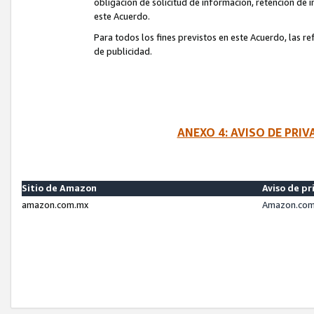
obligación de solicitud de información, retención de
este Acuerdo.
Para todos los fines previstos en este Acuerdo, las r
de publicidad.
ANEXO 4: AVISO DE PRI
Sitio de Amazon
Aviso de pr
amazon.com.mx
Amazon.com.