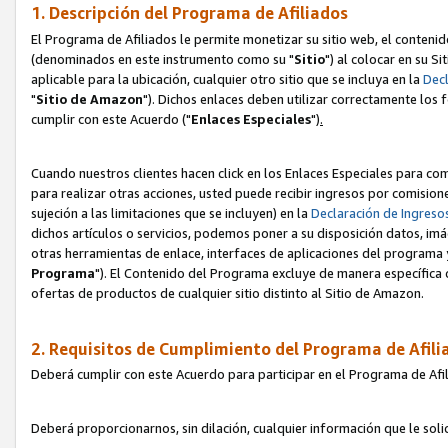
1. Descripción del Programa de Afiliados
El Programa de Afiliados le permite monetizar su sitio web, el contenid
(denominados en este instrumento como su "
Sitio
") al colocar en su Si
aplicable para la ubicación, cualquier otro sitio que se incluya en la
Decl
"
Sitio de Amazon
"). Dichos enlaces deben utilizar correctamente los 
cumplir con este Acuerdo ("
Enlaces
Especiales
")
.
Cuando nuestros clientes hacen click en los Enlaces Especiales para com
para realizar otras acciones, usted puede recibir ingresos por comisio
sujeción a las limitaciones que se incluyen) en la
Declaración de Ingreso
dichos artículos o servicios, podemos poner a su disposición datos, im
otras herramientas de enlace, interfaces de aplicaciones del programa 
Programa
"). El Contenido del Programa excluye de manera específica 
ofertas de productos de cualquier sitio distinto al Sitio de Amazon.
2. Requisitos de Cumplimiento del Programa de Afili
Deberá cumplir con este Acuerdo para participar en el Programa de Afil
Deberá proporcionarnos, sin dilación, cualquier información que le sol