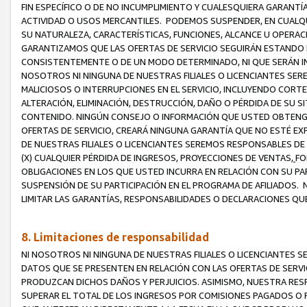
FIN ESPECÍFICO O DE NO INCUMPLIMIENTO Y CUALESQUIERA GARANTÍ
ACTIVIDAD O USOS MERCANTILES. PODEMOS SUSPENDER, EN CUALQU
SU NATURALEZA, CARACTERÍSTICAS, FUNCIONES, ALCANCE U OPERACI
GARANTIZAMOS QUE LAS OFERTAS DE SERVICIO SEGUIRÁN ESTANDO 
CONSISTENTEMENTE O DE UN MODO DETERMINADO, NI QUE SERÁN IN
NOSOTROS NI NINGUNA DE NUESTRAS FILIALES O LICENCIANTES SER
MALICIOSOS O INTERRUPCIONES EN EL SERVICIO, INCLUYENDO CORTES
ALTERACIÓN, ELIMINACIÓN, DESTRUCCIÓN, DAÑO O PÉRDIDA DE SU S
CONTENIDO. NINGÚN CONSEJO O INFORMACIÓN QUE USTED OBTENGA
OFERTAS DE SERVICIO, CREARÁ NINGUNA GARANTÍA QUE NO ESTÉ E
DE NUESTRAS FILIALES O LICENCIANTES SEREMOS RESPONSABLES D
(X) CUALQUIER PÉRDIDA DE INGRESOS, PROYECCIONES DE VENTAS,
FO
OBLIGACIONES EN LOS QUE USTED INCURRA EN RELACIÓN CON SU PART
SUSPENSIÓN DE SU PARTICIPACIÓN EN EL PROGRAMA DE AFILIADOS.
LIMITAR LAS GARANTÍAS, RESPONSABILIDADES O DECLARACIONES QU
8. Limitaciones de responsabilidad
NI NOSOTROS NI NINGUNA DE NUESTRAS FILIALES O LICENCIANTES
DATOS QUE SE PRESENTEN EN RELACIÓN CON LAS OFERTAS DE SERVIC
PRODUZCAN DICHOS DAÑOS Y PERJUICIOS. ASIMISMO, NUESTRA RESP
SUPERAR EL TOTAL DE LOS INGRESOS POR COMISIONES PAGADOS O