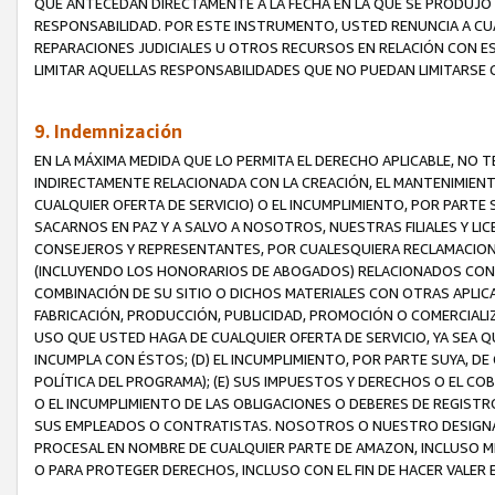
QUE ANTECEDAN DIRECTAMENTE A LA FECHA EN LA QUE SE PRODUJO 
RESPONSABILIDAD. POR ESTE INSTRUMENTO, USTED RENUNCIA A CU
REPARACIONES JUDICIALES U OTROS RECURSOS EN RELACIÓN CON E
LIMITAR AQUELLAS RESPONSABILIDADES QUE NO PUEDAN LIMITARSE 
9. Indemnización
EN LA MÁXIMA MEDIDA QUE LO PERMITA EL DERECHO APLICABLE, N
INDIRECTAMENTE RELACIONADA CON LA CREACIÓN, EL MANTENIMIENT
CUALQUIER OFERTA DE SERVICIO) O EL INCUMPLIMIENTO, POR PARTE
SACARNOS EN PAZ Y A SALVO A NOSOTROS, NUESTRAS FILIALES Y L
CONSEJEROS Y REPRESENTANTES, POR CUALESQUIERA RECLAMACIONE
(INCLUYENDO LOS HONORARIOS DE ABOGADOS) RELACIONADOS CON (A
COMBINACIÓN DE SU SITIO O DICHOS MATERIALES CON OTRAS APLICA
FABRICACIÓN, PRODUCCIÓN, PUBLICIDAD, PROMOCIÓN O COMERCIALIZA
USO QUE USTED HAGA DE CUALQUIER OFERTA DE SERVICIO, YA SEA 
INCUMPLA CON ÉSTOS; (D) EL INCUMPLIMIENTO, POR PARTE SUYA, 
POLÍTICA DEL PROGRAMA); (E) SUS IMPUESTOS Y DERECHOS O EL CO
O EL INCUMPLIMIENTO DE LAS OBLIGACIONES O DEBERES DE REGISTR
SUS EMPLEADOS O CONTRATISTAS. NOSOTROS O NUESTRO DESIGNA
PROCESAL EN NOMBRE DE CUALQUIER PARTE DE AMAZON, INCLUSO M
O PARA PROTEGER DERECHOS, INCLUSO CON EL FIN DE HACER VALER 