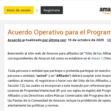
Inicio de sesión
Regístrate
o
Acuerdo Operativo para el Program
Acuerdo a
ctualizado
por ú
l
tima vez
: 15 de octubre de 2025
(A
Bienvenido al sitio web de Amazon para afiliados (el "Sitio de los Afili
correspondientes de Amazon tal como se establece en el
Anexo 1
("Ama
Toda persona o entidad que participe o pretenda participar en nuestro
persona o entidad, "
usted
" o un "
Afiliado
") deberá aceptar este Acuer
cambios al mismo. Al registrarse o hacer uso del Sitio de los Afiliados
Sección 12), las cuales se incorporan a este Acuerdo por referencia (po
Licencia de Propiedad Intelectual (IP, por sus siglas en inglés) del Pr
Afiliados y las Directrices sobre Marcas Comerciales del Programa de A
las Pautas de la Comunidad de Amazon, incluye la prohibición de opinio
atentamente las políticas y normas.