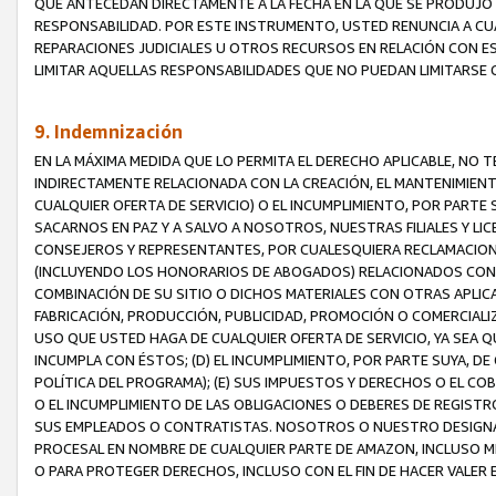
QUE ANTECEDAN DIRECTAMENTE A LA FECHA EN LA QUE SE PRODUJO 
RESPONSABILIDAD. POR ESTE INSTRUMENTO, USTED RENUNCIA A CU
REPARACIONES JUDICIALES U OTROS RECURSOS EN RELACIÓN CON E
LIMITAR AQUELLAS RESPONSABILIDADES QUE NO PUEDAN LIMITARSE 
9. Indemnización
EN LA MÁXIMA MEDIDA QUE LO PERMITA EL DERECHO APLICABLE, N
INDIRECTAMENTE RELACIONADA CON LA CREACIÓN, EL MANTENIMIENT
CUALQUIER OFERTA DE SERVICIO) O EL INCUMPLIMIENTO, POR PARTE
SACARNOS EN PAZ Y A SALVO A NOSOTROS, NUESTRAS FILIALES Y L
CONSEJEROS Y REPRESENTANTES, POR CUALESQUIERA RECLAMACIONE
(INCLUYENDO LOS HONORARIOS DE ABOGADOS) RELACIONADOS CON (A
COMBINACIÓN DE SU SITIO O DICHOS MATERIALES CON OTRAS APLICA
FABRICACIÓN, PRODUCCIÓN, PUBLICIDAD, PROMOCIÓN O COMERCIALIZA
USO QUE USTED HAGA DE CUALQUIER OFERTA DE SERVICIO, YA SEA 
INCUMPLA CON ÉSTOS; (D) EL INCUMPLIMIENTO, POR PARTE SUYA, 
POLÍTICA DEL PROGRAMA); (E) SUS IMPUESTOS Y DERECHOS O EL CO
O EL INCUMPLIMIENTO DE LAS OBLIGACIONES O DEBERES DE REGISTR
SUS EMPLEADOS O CONTRATISTAS. NOSOTROS O NUESTRO DESIGNA
PROCESAL EN NOMBRE DE CUALQUIER PARTE DE AMAZON, INCLUSO M
O PARA PROTEGER DERECHOS, INCLUSO CON EL FIN DE HACER VALER 