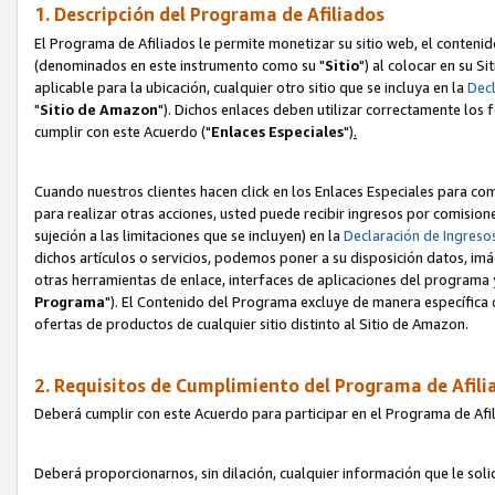
1. Descripción del Programa de Afiliados
El Programa de Afiliados le permite monetizar su sitio web, el contenid
(denominados en este instrumento como su "
Sitio
") al colocar en su Si
aplicable para la ubicación, cualquier otro sitio que se incluya en la
Decl
"
Sitio de Amazon
"). Dichos enlaces deben utilizar correctamente los 
cumplir con este Acuerdo ("
Enlaces
Especiales
")
.
Cuando nuestros clientes hacen click en los Enlaces Especiales para com
para realizar otras acciones, usted puede recibir ingresos por comisio
sujeción a las limitaciones que se incluyen) en la
Declaración de Ingreso
dichos artículos o servicios, podemos poner a su disposición datos, im
otras herramientas de enlace, interfaces de aplicaciones del programa 
Programa
"). El Contenido del Programa excluye de manera específica 
ofertas de productos de cualquier sitio distinto al Sitio de Amazon.
2. Requisitos de Cumplimiento del Programa de Afili
Deberá cumplir con este Acuerdo para participar en el Programa de Afil
Deberá proporcionarnos, sin dilación, cualquier información que le sol