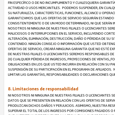
FIN ESPECÍFICO O DE NO INCUMPLIMIENTO Y CUALESQUIERA GARANTÍ
ACTIVIDAD O USOS MERCANTILES. PODEMOS SUSPENDER, EN CUALQU
SU NATURALEZA, CARACTERÍSTICAS, FUNCIONES, ALCANCE U OPERACI
GARANTIZAMOS QUE LAS OFERTAS DE SERVICIO SEGUIRÁN ESTANDO 
CONSISTENTEMENTE O DE UN MODO DETERMINADO, NI QUE SERÁN IN
NOSOTROS NI NINGUNA DE NUESTRAS FILIALES O LICENCIANTES SER
MALICIOSOS O INTERRUPCIONES EN EL SERVICIO, INCLUYENDO CORTES
ALTERACIÓN, ELIMINACIÓN, DESTRUCCIÓN, DAÑO O PÉRDIDA DE SU S
CONTENIDO. NINGÚN CONSEJO O INFORMACIÓN QUE USTED OBTENGA
OFERTAS DE SERVICIO, CREARÁ NINGUNA GARANTÍA QUE NO ESTÉ E
DE NUESTRAS FILIALES O LICENCIANTES SEREMOS RESPONSABLES D
(X) CUALQUIER PÉRDIDA DE INGRESOS, PROYECCIONES DE VENTAS,
FO
OBLIGACIONES EN LOS QUE USTED INCURRA EN RELACIÓN CON SU PART
SUSPENSIÓN DE SU PARTICIPACIÓN EN EL PROGRAMA DE AFILIADOS.
LIMITAR LAS GARANTÍAS, RESPONSABILIDADES O DECLARACIONES QU
8. Limitaciones de responsabilidad
NI NOSOTROS NI NINGUNA DE NUESTRAS FILIALES O LICENCIANTES
DATOS QUE SE PRESENTEN EN RELACIÓN CON LAS OFERTAS DE SERVIC
PRODUZCAN DICHOS DAÑOS Y PERJUICIOS. ASIMISMO, NUESTRA RESP
SUPERAR EL TOTAL DE LOS INGRESOS POR COMISIONES PAGADOS O