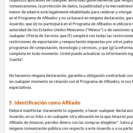
requisitos aplicables de cualquier autoridad gubernamental que tenga j
comunicaciones, la protección de datos, la publicidad y la mercadotecni
menor de edad ni está legalmente inhabilitado para celebrar u otorgar
en el Programa de Afiliados y no se basará en ninguna declaración, ga
Acuerdo; que (e) no participará en el Programa de Afiliados ni utilizará
autoridad de los Estados Unidos Mexicanos (“México”) o de sanciones q
cualquier Oferta de Servicio; que (f) cumplirá con todas las restriccio
restricciones de exportación y reexportación impuestas por otros países
programas de computación, tecnología y servicios, y que (g) la informac
completa en todo momento. Usted puede actualizar su información ingre
Cuenta".
No hacemos ninguna declaración, garantía u obligación contractual con 
en cualquier momento en relación con el Programa de Afiliados; ni no
expectativas.
5. Identificación como Afiliado
Deberá manifestar claramente lo siguiente, o hacer cualquier declarac
Acuerdo, en su Sitio o en cualquier otra ubicación en la que Amazon pu
Afiliado de Amazon, percibo dinero con las compras elegibles". Salvo po
ninguna comunicación pública con respecto a este Acuerdo o a su partici