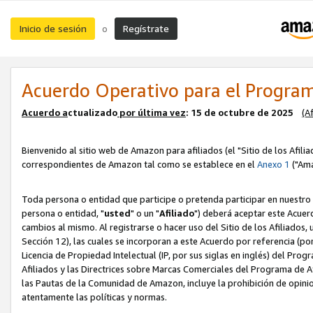
Inicio de sesión
Regístrate
o
Acuerdo Operativo para el Program
Acuerdo a
ctualizado
por ú
l
tima vez
: 15 de octubre de 2025
(A
Bienvenido al sitio web de Amazon para afiliados (el "Sitio de los Afili
correspondientes de Amazon tal como se establece en el
Anexo 1
("Ama
Toda persona o entidad que participe o pretenda participar en nuestro
persona o entidad, "
usted
" o un "
Afiliado
") deberá aceptar este Acuer
cambios al mismo. Al registrarse o hacer uso del Sitio de los Afiliados
Sección 12), las cuales se incorporan a este Acuerdo por referencia (po
Licencia de Propiedad Intelectual (IP, por sus siglas en inglés) del Pr
Afiliados y las Directrices sobre Marcas Comerciales del Programa de A
las Pautas de la Comunidad de Amazon, incluye la prohibición de opinio
atentamente las políticas y normas.