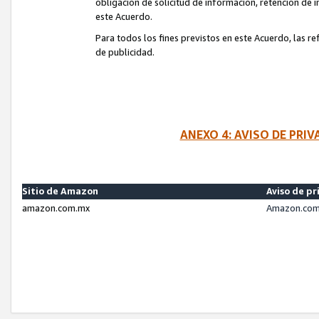
obligación de solicitud de información, retención de
este Acuerdo.
Para todos los fines previstos en este Acuerdo, las r
de publicidad.
ANEXO 4: AVISO DE PRI
Sitio de Amazon
Aviso de pr
amazon.com.mx
Amazon.com.