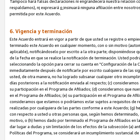
Tampoco hará falsas declaraciones ni engrandecerá nuestra relación co
respaldamos), n
i
expresará
o
insinuará ninguna afiliación entre nosotr
permitida por este Acuerdo.
6. Vigencia y terminación
Este Acuerdo entrará en vigor a partir de que usted se registre o empi
terminado este Acuerdo en cualquier momento, con o sin motivo (automát
aplicable), notificándoselo por escrito a la otra parte; disponiéndose q
de la fecha en que se realice la notificación de terminación. Usted podrá
seleccionando la opción para cerrar su cuenta en "Configuración de l
inmediatamente después de notificarle por escrito cualquiera de las sigu
usted, de otra manera, no ha logrado subsanar cualquier otro incumpli
días posteriores a la notificación enviada al respecto; (c) consideram
su participación en el Programa de Afiliados; (d) consideramos que nue
en el Programa de Afiliados; (e) su participación en el Programa de Afil
consideramos que estamos o podríamos estar sujetos a requisitos de re
realizadas por cualquiera de las partes conforme a este Acuerdo; (g)
con respecto a usted u otras personas que, según hemos determinado, e
motivo, o (h) hemos dado por terminado el Programa de Afiliados en l
dar lugar a dudas y sin limitación de los efectos de la subsección (a) a
Políticas del Programa, se considerará un incumplimiento sustancial d