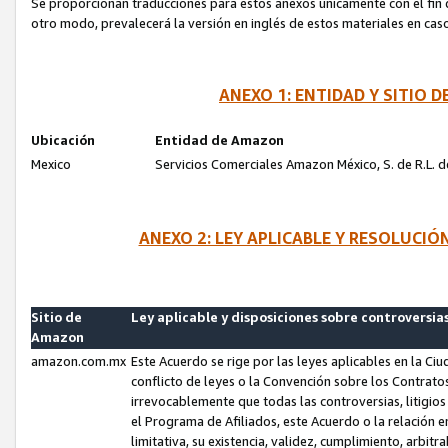
Se proporcionan traducciones para estos anexos únicamente con el fin de
otro modo, prevalecerá la versión en inglés de estos materiales en cas
ANEXO 1: ENTIDAD Y SITIO
Ubicación
Entidad de Amazon
Mexico
Servicios Comerciales Amazon México, S. de R.L. de
ANEXO 2: LEY APLICABLE Y RESOLUCI
Sitio de
Ley aplicable y disposiciones sobre controversia
Amazon
amazon.com.mx
Este Acuerdo se rige por las leyes aplicables en la Ci
conflicto de leyes o la Convención sobre los Contrat
irrevocablemente que todas las controversias, litigio
el Programa de Afiliados, este Acuerdo o la relación 
limitativa, su existencia, validez, cumplimiento, arbit