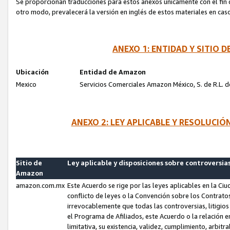
Se proporcionan traducciones para estos anexos únicamente con el fin de
otro modo, prevalecerá la versión en inglés de estos materiales en cas
ANEXO 1: ENTIDAD Y SITIO
Ubicación
Entidad de Amazon
Mexico
Servicios Comerciales Amazon México, S. de R.L. de
ANEXO 2: LEY APLICABLE Y RESOLUCI
Sitio de
Ley aplicable y disposiciones sobre controversia
Amazon
amazon.com.mx
Este Acuerdo se rige por las leyes aplicables en la Ci
conflicto de leyes o la Convención sobre los Contrat
irrevocablemente que todas las controversias, litigio
el Programa de Afiliados, este Acuerdo o la relación 
limitativa, su existencia, validez, cumplimiento, arbit