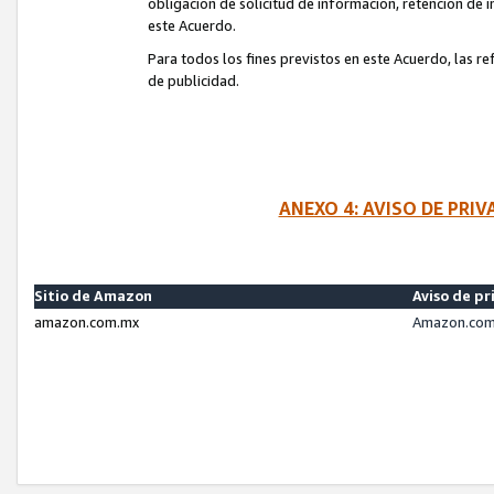
obligación de solicitud de información, retención de
este Acuerdo.
Para todos los fines previstos en este Acuerdo, las r
de publicidad.
ANEXO 4: AVISO DE PRI
Sitio de Amazon
Aviso de pr
amazon.com.mx
Amazon.com.