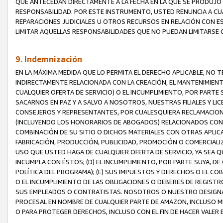
QUE ANTECEDAN DIRECTAMENTE A LA FECHA EN LA QUE SE PRODUJO 
RESPONSABILIDAD. POR ESTE INSTRUMENTO, USTED RENUNCIA A CU
REPARACIONES JUDICIALES U OTROS RECURSOS EN RELACIÓN CON E
LIMITAR AQUELLAS RESPONSABILIDADES QUE NO PUEDAN LIMITARSE 
9. Indemnización
EN LA MÁXIMA MEDIDA QUE LO PERMITA EL DERECHO APLICABLE, N
INDIRECTAMENTE RELACIONADA CON LA CREACIÓN, EL MANTENIMIENT
CUALQUIER OFERTA DE SERVICIO) O EL INCUMPLIMIENTO, POR PARTE
SACARNOS EN PAZ Y A SALVO A NOSOTROS, NUESTRAS FILIALES Y L
CONSEJEROS Y REPRESENTANTES, POR CUALESQUIERA RECLAMACIONE
(INCLUYENDO LOS HONORARIOS DE ABOGADOS) RELACIONADOS CON (A
COMBINACIÓN DE SU SITIO O DICHOS MATERIALES CON OTRAS APLICA
FABRICACIÓN, PRODUCCIÓN, PUBLICIDAD, PROMOCIÓN O COMERCIALIZA
USO QUE USTED HAGA DE CUALQUIER OFERTA DE SERVICIO, YA SEA 
INCUMPLA CON ÉSTOS; (D) EL INCUMPLIMIENTO, POR PARTE SUYA, 
POLÍTICA DEL PROGRAMA); (E) SUS IMPUESTOS Y DERECHOS O EL CO
O EL INCUMPLIMIENTO DE LAS OBLIGACIONES O DEBERES DE REGISTR
SUS EMPLEADOS O CONTRATISTAS. NOSOTROS O NUESTRO DESIGNA
PROCESAL EN NOMBRE DE CUALQUIER PARTE DE AMAZON, INCLUSO M
O PARA PROTEGER DERECHOS, INCLUSO CON EL FIN DE HACER VALER 