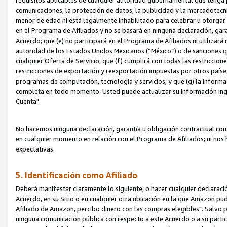
requisitos aplicables de cualquier autoridad gubernamental que tenga j
comunicaciones, la protección de datos, la publicidad y la mercadotecni
menor de edad ni está legalmente inhabilitado para celebrar u otorgar
en el Programa de Afiliados y no se basará en ninguna declaración, ga
Acuerdo; que (e) no participará en el Programa de Afiliados ni utilizará
autoridad de los Estados Unidos Mexicanos (“México”) o de sanciones q
cualquier Oferta de Servicio; que (f) cumplirá con todas las restriccio
restricciones de exportación y reexportación impuestas por otros países
programas de computación, tecnología y servicios, y que (g) la informac
completa en todo momento. Usted puede actualizar su información ingre
Cuenta".
No hacemos ninguna declaración, garantía u obligación contractual con 
en cualquier momento en relación con el Programa de Afiliados; ni no
expectativas.
5. Identificación como Afiliado
Deberá manifestar claramente lo siguiente, o hacer cualquier declarac
Acuerdo, en su Sitio o en cualquier otra ubicación en la que Amazon pu
Afiliado de Amazon, percibo dinero con las compras elegibles". Salvo po
ninguna comunicación pública con respecto a este Acuerdo o a su partici