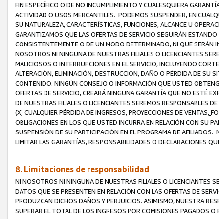
FIN ESPECÍFICO O DE NO INCUMPLIMIENTO Y CUALESQUIERA GARANTÍ
ACTIVIDAD O USOS MERCANTILES. PODEMOS SUSPENDER, EN CUALQU
SU NATURALEZA, CARACTERÍSTICAS, FUNCIONES, ALCANCE U OPERACI
GARANTIZAMOS QUE LAS OFERTAS DE SERVICIO SEGUIRÁN ESTANDO 
CONSISTENTEMENTE O DE UN MODO DETERMINADO, NI QUE SERÁN IN
NOSOTROS NI NINGUNA DE NUESTRAS FILIALES O LICENCIANTES SER
MALICIOSOS O INTERRUPCIONES EN EL SERVICIO, INCLUYENDO CORTES
ALTERACIÓN, ELIMINACIÓN, DESTRUCCIÓN, DAÑO O PÉRDIDA DE SU S
CONTENIDO. NINGÚN CONSEJO O INFORMACIÓN QUE USTED OBTENGA
OFERTAS DE SERVICIO, CREARÁ NINGUNA GARANTÍA QUE NO ESTÉ E
DE NUESTRAS FILIALES O LICENCIANTES SEREMOS RESPONSABLES D
(X) CUALQUIER PÉRDIDA DE INGRESOS, PROYECCIONES DE VENTAS,
FO
OBLIGACIONES EN LOS QUE USTED INCURRA EN RELACIÓN CON SU PART
SUSPENSIÓN DE SU PARTICIPACIÓN EN EL PROGRAMA DE AFILIADOS.
LIMITAR LAS GARANTÍAS, RESPONSABILIDADES O DECLARACIONES QU
8. Limitaciones de responsabilidad
NI NOSOTROS NI NINGUNA DE NUESTRAS FILIALES O LICENCIANTES
DATOS QUE SE PRESENTEN EN RELACIÓN CON LAS OFERTAS DE SERVIC
PRODUZCAN DICHOS DAÑOS Y PERJUICIOS. ASIMISMO, NUESTRA RESP
SUPERAR EL TOTAL DE LOS INGRESOS POR COMISIONES PAGADOS O