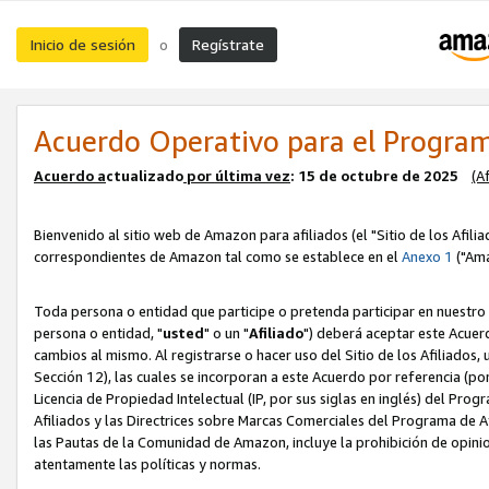
Inicio de sesión
Regístrate
o
Acuerdo Operativo para el Program
Acuerdo a
ctualizado
por ú
l
tima vez
: 15 de octubre de 2025
(A
Bienvenido al sitio web de Amazon para afiliados (el "Sitio de los Afili
correspondientes de Amazon tal como se establece en el
Anexo 1
("Ama
Toda persona o entidad que participe o pretenda participar en nuestro
persona o entidad, "
usted
" o un "
Afiliado
") deberá aceptar este Acuer
cambios al mismo. Al registrarse o hacer uso del Sitio de los Afiliados
Sección 12), las cuales se incorporan a este Acuerdo por referencia (po
Licencia de Propiedad Intelectual (IP, por sus siglas en inglés) del Pr
Afiliados y las Directrices sobre Marcas Comerciales del Programa de A
las Pautas de la Comunidad de Amazon, incluye la prohibición de opinio
atentamente las políticas y normas.