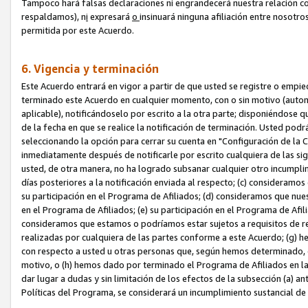
Tampoco hará falsas declaraciones ni engrandecerá nuestra relación co
respaldamos), n
i
expresará
o
insinuará ninguna afiliación entre nosotr
permitida por este Acuerdo.
6. Vigencia y terminación
Este Acuerdo entrará en vigor a partir de que usted se registre o empi
terminado este Acuerdo en cualquier momento, con o sin motivo (automát
aplicable), notificándoselo por escrito a la otra parte; disponiéndose q
de la fecha en que se realice la notificación de terminación. Usted podrá
seleccionando la opción para cerrar su cuenta en "Configuración de l
inmediatamente después de notificarle por escrito cualquiera de las sigu
usted, de otra manera, no ha logrado subsanar cualquier otro incumpli
días posteriores a la notificación enviada al respecto; (c) consideram
su participación en el Programa de Afiliados; (d) consideramos que nue
en el Programa de Afiliados; (e) su participación en el Programa de Afil
consideramos que estamos o podríamos estar sujetos a requisitos de re
realizadas por cualquiera de las partes conforme a este Acuerdo; (g)
con respecto a usted u otras personas que, según hemos determinado, e
motivo, o (h) hemos dado por terminado el Programa de Afiliados en l
dar lugar a dudas y sin limitación de los efectos de la subsección (a) a
Políticas del Programa, se considerará un incumplimiento sustancial d