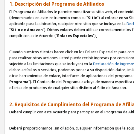
1. Descripción del Programa de Afiliados
El Programa de Afiliados le permite monetizar su sitio web, el contenid
(denominados en este instrumento como su "
Sitio
") al colocar en su Si
aplicable para la ubicación, cualquier otro sitio que se incluya en la
Decl
"
Sitio de Amazon
"). Dichos enlaces deben utilizar correctamente los 
cumplir con este Acuerdo ("
Enlaces
Especiales
")
.
Cuando nuestros clientes hacen click en los Enlaces Especiales para com
para realizar otras acciones, usted puede recibir ingresos por comisio
sujeción a las limitaciones que se incluyen) en la
Declaración de Ingreso
dichos artículos o servicios, podemos poner a su disposición datos, im
otras herramientas de enlace, interfaces de aplicaciones del programa 
Programa
"). El Contenido del Programa excluye de manera específica 
ofertas de productos de cualquier sitio distinto al Sitio de Amazon.
2. Requisitos de Cumplimiento del Programa de Afili
Deberá cumplir con este Acuerdo para participar en el Programa de Afil
Deberá proporcionarnos, sin dilación, cualquier información que le sol