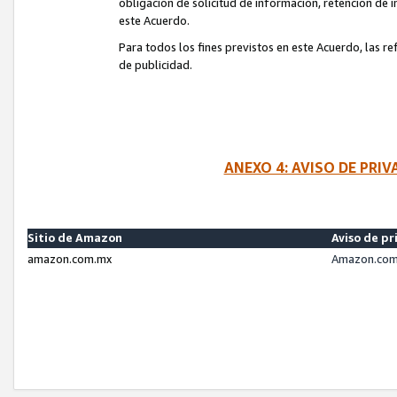
obligación de solicitud de información, retención de
este Acuerdo.
Para todos los fines previstos en este Acuerdo, las r
de publicidad.
ANEXO 4: AVISO DE PRI
Sitio de Amazon
Aviso de pr
amazon.com.mx
Amazon.com.