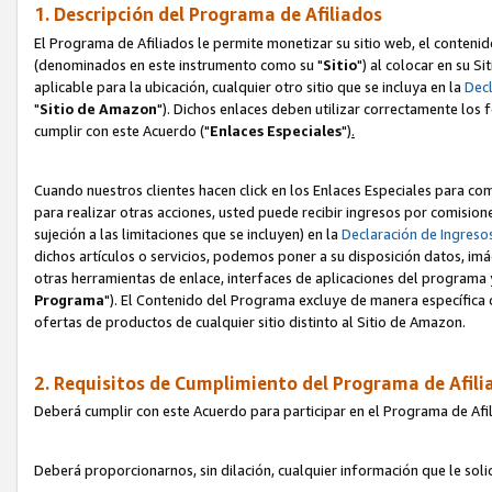
1. Descripción del Programa de Afiliados
El Programa de Afiliados le permite monetizar su sitio web, el contenid
(denominados en este instrumento como su "
Sitio
") al colocar en su Si
aplicable para la ubicación, cualquier otro sitio que se incluya en la
Decl
"
Sitio de Amazon
"). Dichos enlaces deben utilizar correctamente los 
cumplir con este Acuerdo ("
Enlaces
Especiales
")
.
Cuando nuestros clientes hacen click en los Enlaces Especiales para com
para realizar otras acciones, usted puede recibir ingresos por comisio
sujeción a las limitaciones que se incluyen) en la
Declaración de Ingreso
dichos artículos o servicios, podemos poner a su disposición datos, im
otras herramientas de enlace, interfaces de aplicaciones del programa 
Programa
"). El Contenido del Programa excluye de manera específica 
ofertas de productos de cualquier sitio distinto al Sitio de Amazon.
2. Requisitos de Cumplimiento del Programa de Afili
Deberá cumplir con este Acuerdo para participar en el Programa de Afil
Deberá proporcionarnos, sin dilación, cualquier información que le sol