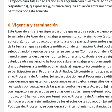
Tampoco hará falsas declaraciones ni engrandecerá nuestra relación co
respaldamos), n
i
expresará
o
insinuará ninguna afiliación entre nosotr
permitida por este Acuerdo.
6. Vigencia y terminación
Este Acuerdo entrará en vigor a partir de que usted se registre o empi
terminado este Acuerdo en cualquier momento, con o sin motivo (automát
aplicable), notificándoselo por escrito a la otra parte; disponiéndose q
de la fecha en que se realice la notificación de terminación. Usted podrá
seleccionando la opción para cerrar su cuenta en "Configuración de l
inmediatamente después de notificarle por escrito cualquiera de las sigu
usted, de otra manera, no ha logrado subsanar cualquier otro incumpli
días posteriores a la notificación enviada al respecto; (c) consideram
su participación en el Programa de Afiliados; (d) consideramos que nue
en el Programa de Afiliados; (e) su participación en el Programa de Afil
consideramos que estamos o podríamos estar sujetos a requisitos de re
realizadas por cualquiera de las partes conforme a este Acuerdo; (g)
con respecto a usted u otras personas que, según hemos determinado, e
motivo, o (h) hemos dado por terminado el Programa de Afiliados en l
dar lugar a dudas y sin limitación de los efectos de la subsección (a) a
Políticas del Programa, se considerará un incumplimiento sustancial d