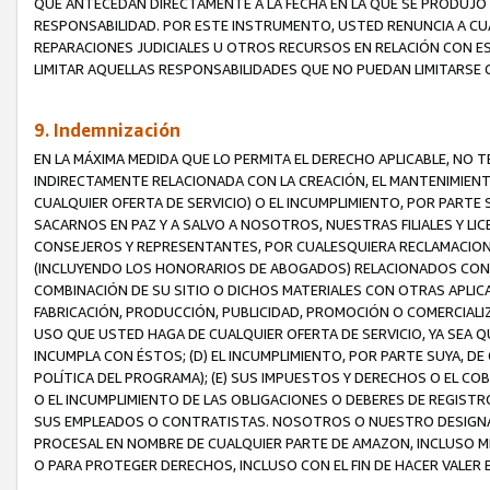
QUE ANTECEDAN DIRECTAMENTE A LA FECHA EN LA QUE SE PRODUJO 
RESPONSABILIDAD. POR ESTE INSTRUMENTO, USTED RENUNCIA A CU
REPARACIONES JUDICIALES U OTROS RECURSOS EN RELACIÓN CON E
LIMITAR AQUELLAS RESPONSABILIDADES QUE NO PUEDAN LIMITARSE 
9. Indemnización
EN LA MÁXIMA MEDIDA QUE LO PERMITA EL DERECHO APLICABLE, N
INDIRECTAMENTE RELACIONADA CON LA CREACIÓN, EL MANTENIMIENT
CUALQUIER OFERTA DE SERVICIO) O EL INCUMPLIMIENTO, POR PARTE
SACARNOS EN PAZ Y A SALVO A NOSOTROS, NUESTRAS FILIALES Y L
CONSEJEROS Y REPRESENTANTES, POR CUALESQUIERA RECLAMACIONE
(INCLUYENDO LOS HONORARIOS DE ABOGADOS) RELACIONADOS CON (A
COMBINACIÓN DE SU SITIO O DICHOS MATERIALES CON OTRAS APLICA
FABRICACIÓN, PRODUCCIÓN, PUBLICIDAD, PROMOCIÓN O COMERCIALIZA
USO QUE USTED HAGA DE CUALQUIER OFERTA DE SERVICIO, YA SEA 
INCUMPLA CON ÉSTOS; (D) EL INCUMPLIMIENTO, POR PARTE SUYA, 
POLÍTICA DEL PROGRAMA); (E) SUS IMPUESTOS Y DERECHOS O EL CO
O EL INCUMPLIMIENTO DE LAS OBLIGACIONES O DEBERES DE REGISTR
SUS EMPLEADOS O CONTRATISTAS. NOSOTROS O NUESTRO DESIGNA
PROCESAL EN NOMBRE DE CUALQUIER PARTE DE AMAZON, INCLUSO M
O PARA PROTEGER DERECHOS, INCLUSO CON EL FIN DE HACER VALER 