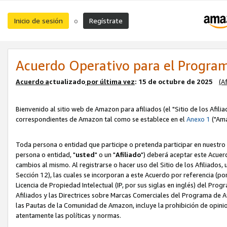
Inicio de sesión
Regístrate
o
Acuerdo Operativo para el Program
Acuerdo a
ctualizado
por ú
l
tima vez
: 15 de octubre de 2025
(A
Bienvenido al sitio web de Amazon para afiliados (el "Sitio de los Afili
correspondientes de Amazon tal como se establece en el
Anexo 1
("Ama
Toda persona o entidad que participe o pretenda participar en nuestro
persona o entidad, "
usted
" o un "
Afiliado
") deberá aceptar este Acuer
cambios al mismo. Al registrarse o hacer uso del Sitio de los Afiliados
Sección 12), las cuales se incorporan a este Acuerdo por referencia (po
Licencia de Propiedad Intelectual (IP, por sus siglas en inglés) del Pr
Afiliados y las Directrices sobre Marcas Comerciales del Programa de A
las Pautas de la Comunidad de Amazon, incluye la prohibición de opinio
atentamente las políticas y normas.