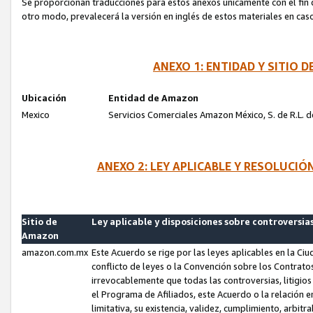
Se proporcionan traducciones para estos anexos únicamente con el fin de
otro modo, prevalecerá la versión en inglés de estos materiales en cas
ANEXO 1: ENTIDAD Y SITIO
Ubicación
Entidad de Amazon
Mexico
Servicios Comerciales Amazon México, S. de R.L. de
ANEXO 2: LEY APLICABLE Y RESOLUCI
Sitio de
Ley aplicable y disposiciones sobre controversia
Amazon
amazon.com.mx
Este Acuerdo se rige por las leyes aplicables en la Ci
conflicto de leyes o la Convención sobre los Contrat
irrevocablemente que todas las controversias, litigio
el Programa de Afiliados, este Acuerdo o la relación 
limitativa, su existencia, validez, cumplimiento, arbit