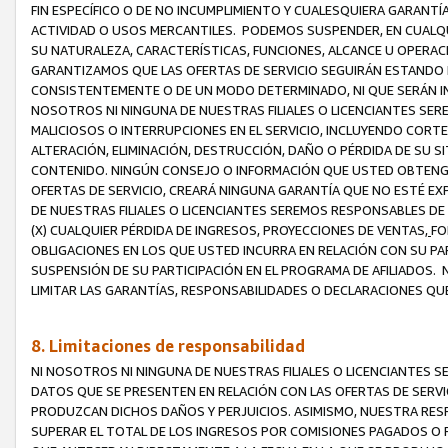
FIN ESPECÍFICO O DE NO INCUMPLIMIENTO Y CUALESQUIERA GARANTÍ
ACTIVIDAD O USOS MERCANTILES. PODEMOS SUSPENDER, EN CUALQU
SU NATURALEZA, CARACTERÍSTICAS, FUNCIONES, ALCANCE U OPERACI
GARANTIZAMOS QUE LAS OFERTAS DE SERVICIO SEGUIRÁN ESTANDO 
CONSISTENTEMENTE O DE UN MODO DETERMINADO, NI QUE SERÁN IN
NOSOTROS NI NINGUNA DE NUESTRAS FILIALES O LICENCIANTES SER
MALICIOSOS O INTERRUPCIONES EN EL SERVICIO, INCLUYENDO CORTES
ALTERACIÓN, ELIMINACIÓN, DESTRUCCIÓN, DAÑO O PÉRDIDA DE SU S
CONTENIDO. NINGÚN CONSEJO O INFORMACIÓN QUE USTED OBTENGA
OFERTAS DE SERVICIO, CREARÁ NINGUNA GARANTÍA QUE NO ESTÉ E
DE NUESTRAS FILIALES O LICENCIANTES SEREMOS RESPONSABLES D
(X) CUALQUIER PÉRDIDA DE INGRESOS, PROYECCIONES DE VENTAS,
FO
OBLIGACIONES EN LOS QUE USTED INCURRA EN RELACIÓN CON SU PART
SUSPENSIÓN DE SU PARTICIPACIÓN EN EL PROGRAMA DE AFILIADOS.
LIMITAR LAS GARANTÍAS, RESPONSABILIDADES O DECLARACIONES QU
8. Limitaciones de responsabilidad
NI NOSOTROS NI NINGUNA DE NUESTRAS FILIALES O LICENCIANTES
DATOS QUE SE PRESENTEN EN RELACIÓN CON LAS OFERTAS DE SERVIC
PRODUZCAN DICHOS DAÑOS Y PERJUICIOS. ASIMISMO, NUESTRA RESP
SUPERAR EL TOTAL DE LOS INGRESOS POR COMISIONES PAGADOS O