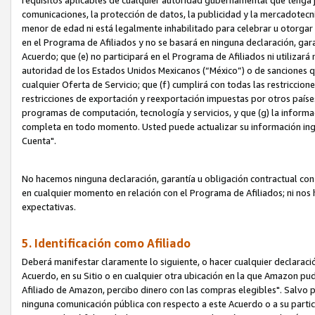
requisitos aplicables de cualquier autoridad gubernamental que tenga j
comunicaciones, la protección de datos, la publicidad y la mercadotecni
menor de edad ni está legalmente inhabilitado para celebrar u otorgar
en el Programa de Afiliados y no se basará en ninguna declaración, ga
Acuerdo; que (e) no participará en el Programa de Afiliados ni utilizará
autoridad de los Estados Unidos Mexicanos (“México”) o de sanciones q
cualquier Oferta de Servicio; que (f) cumplirá con todas las restriccio
restricciones de exportación y reexportación impuestas por otros países
programas de computación, tecnología y servicios, y que (g) la informac
completa en todo momento. Usted puede actualizar su información ingre
Cuenta".
No hacemos ninguna declaración, garantía u obligación contractual con 
en cualquier momento en relación con el Programa de Afiliados; ni no
expectativas.
5. Identificación como Afiliado
Deberá manifestar claramente lo siguiente, o hacer cualquier declarac
Acuerdo, en su Sitio o en cualquier otra ubicación en la que Amazon pu
Afiliado de Amazon, percibo dinero con las compras elegibles". Salvo po
ninguna comunicación pública con respecto a este Acuerdo o a su partici