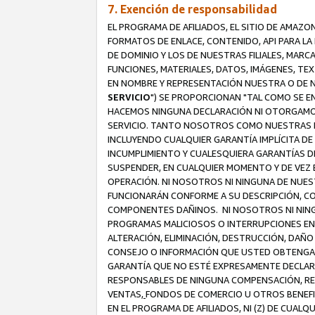
7. Exención de responsabilidad
EL PROGRAMA DE AFILIADOS, EL SITIO DE AMAZO
FORMATOS DE ENLACE, CONTENIDO, API PARA L
DE DOMINIO Y LOS DE NUESTRAS FILIALES, MAR
FUNCIONES, MATERIALES, DATOS, IMÁGENES, T
EN NOMBRE Y REPRESENTACIÓN NUESTRA O DE NU
SERVICIO
") SE PROPORCIONAN "TAL COMO SE E
HACEMOS NINGUNA DECLARACIÓN NI OTORGAMOS G
SERVICIO. TANTO NOSOTROS COMO NUESTRAS FI
INCLUYENDO CUALQUIER GARANTÍA IMPLÍCITA DE 
INCUMPLIMIENTO Y CUALESQUIERA GARANTÍAS D
SUSPENDER, EN CUALQUIER MOMENTO Y DE VEZ E
OPERACIÓN. NI NOSOTROS NI NINGUNA DE NUEST
FUNCIONARÁN CONFORME A SU DESCRIPCIÓN, CO
COMPONENTES DAÑINOS. NI NOSOTROS NI NINGUN
PROGRAMAS MALICIOSOS O INTERRUPCIONES EN E
ALTERACIÓN, ELIMINACIÓN, DESTRUCCIÓN, DAÑO
CONSEJO O INFORMACIÓN QUE USTED OBTENGA D
GARANTÍA QUE NO ESTÉ EXPRESAMENTE DECLARA
RESPONSABLES DE NINGUNA COMPENSACIÓN, REE
VENTAS,
FONDOS DE COMERCIO U OTROS BENEFIC
EN EL PROGRAMA DE AFILIADOS, NI (Z) DE CUAL