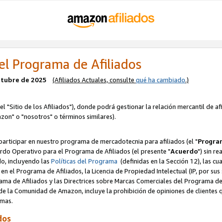
el Programa de Afiliados
octubre de 2025
(Afiliados Actuales, consulte
qué ha cambiado
.)
el "Sitio de los Afiliados"), donde podrá gestionar la relación mercantil de a
zon" o "nosotros" o términos similares).
articipar en nuestro programa de mercadotecnia para afiliados (el "
Program
rdo Operativo para el Programa de Afiliados (el presente "
Acuerdo
") sin r
do, incluyendo las
Políticas del Programa
(definidas en la Sección 12), las c
en el Programa de Afiliados, la Licencia de Propiedad Intelectual (IP, por sus 
ma de Afiliados y las Directrices sobre Marcas Comerciales del Programa de A
 la Comunidad de Amazon, incluye la prohibición de opiniones de clientes qu
normas.
dos