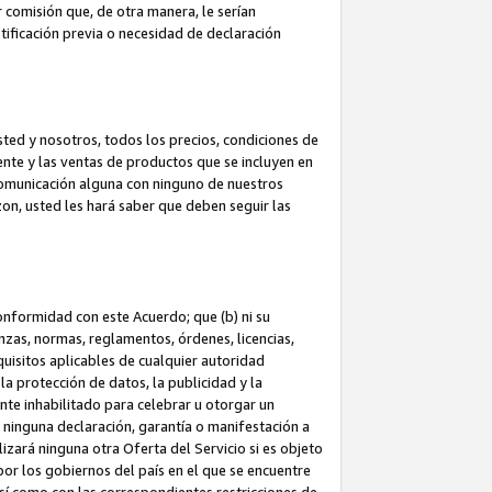
 comisión que, de otra manera, le serían
ificación previa o necesidad de declaración
sted y nosotros, todos los precios, condiciones de
iente y las ventas de productos que se incluyen en
 comunicación alguna con ninguno de nuestros
zon, usted les hará saber que deben seguir las
conformidad con este Acuerdo; que (b) ni su
anzas, normas, reglamentos, órdenes, licencias,
quisitos aplicables de cualquier autoridad
 la protección de datos, la publicidad y la
nte inhabilitado para celebrar u otorgar un
n ninguna declaración, garantía o manifestación a
izará ninguna otra Oferta del Servicio si es objeto
or los gobiernos del país en el que se encuentre