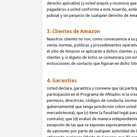
derecho aplicable) (y usted acepta y reconoce que 
pagaderos a usted conforme a este Acuerdo, estén 
judicial y sin perjuicio de cualquier derecho de Am
3. Clientes de Amazon
Nuestros clientes no son, como consecuencia a su p
venta, normas, políticas y procedimientos operativo
el sitio de Amazon se aplicarán a dichos clientes
clientes y, si alguno de éstos se comunicara con u
instrucciones de contacto que figuran en dicho Sit
4. Garantías
Usted declara, garantiza y conviene que (a) partic
participación en el Programa de Afiliados ni la cr
permisos, directrices, códigos de conducta, normas
gubernamental que tenga jurisdicción sobre usted
mercadotecnia); que (c) tiene la facultad legal pa
contrato); que (d) evaluó de manera independient
excepción de las que se exponen expresamente en el
de sanciones por parte de cualquier autoridad de 