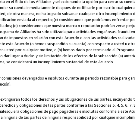
ta en el Sitio de los Afiliados y seleccionando la opción para cerrar su cuen
r su cuenta inmediatamente después de notificarle por escrito cualquiera de
sted, de otra manera, no ha logrado subsanar cualquier otro incumplimiento d
otificación enviada al respecto; (c) consideramos que podríamos enfrentar p
iliados; (d) consideramos que nuestra marca o reputación podrían verse perju
Programa de Afiliados ha sido utilizada para actividades engañosas, fraudule
ón de impuestos en relación con este Acuerdo o con las actividades realizada
te este Acuerdo (o hemos suspendido su cuenta) con respecto a usted u otr
con usted por cualquier motivo, o (h) hemos dado por terminado el Programa
 dar lugar a dudas y sin limitación de los efectos de la subsección (a) anteri
ama, se considerará un incumplimiento sustancial de este Acuerdo.
r comisiones devengados e insolutos durante un periodo razonable para garan
lución).
extinguirán todos los derechos y las obligaciones de las partes, incluyendo
derechos y obligaciones de las partes conforme a las Secciones 3, 4, 5, 6, 7,
cualesquiera obligaciones de pago pagaderas e insolutas conforme a este Acue
 a ninguna de las partes de ninguna responsabilidad por cualquier incumpli