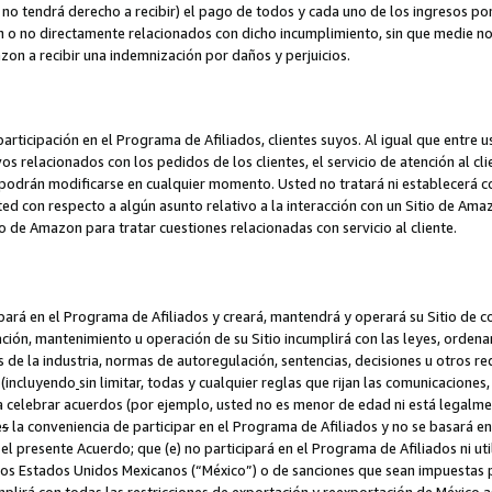
no tendrá derecho a recibir) el pago de todos y cada uno de los ingresos por
o no directamente relacionados con dicho incumplimiento, sin que medie not
azon a recibir una indemnización por daños y perjuicios.
articipación en el Programa de Afiliados, clientes suyos. Al igual que entre u
s relacionados con los pedidos de los clientes, el servicio de atención al cl
 y podrán modificarse en cualquier momento. Usted no tratará ni establecerá
sted con respecto a algún asunto relativo a la interacción con un Sitio de Ama
io de Amazon para tratar cuestiones relacionadas con servicio al cliente.
ipará en el Programa de Afiliados y creará, mantendrá y operará su Sitio de 
eación, mantenimiento u operación de su Sitio incumplirá con las leyes, orden
 de la industria, normas de autoregulación, sentencias, decisiones u otros re
 (incluyendo
sin limitar, todas y cualquier reglas que rijan las comunicaciones,
ra celebrar acuerdos (por ejemplo, usted no es menor de edad ni está legalme
e
s
la conveniencia de participar en el Programa de Afiliados y no se basará e
 presente Acuerdo; que (e) no participará en el Programa de Afiliados ni util
los Estados Unidos Mexicanos (“México”) o de sanciones que sean impuestas p