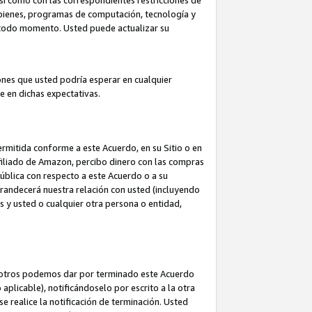
así como con las correspondientes restricciones de
a bienes, programas de computación, tecnología y
en todo momento. Usted puede actualizar su
ones que usted podría esperar en cualquier
 en dichas expectativas.
rmitida conforme a este Acuerdo, en su Sitio o en
filiado de Amazon, percibo dinero con las compras
pública con respecto a este Acuerdo o a su
grandecerá nuestra relación con usted (incluyendo
os y usted o cualquier otra persona o entidad,
nosotros podemos dar por terminado este Acuerdo
aplicable), notificándoselo por escrito a la otra
e realice la notificación de terminación. Usted