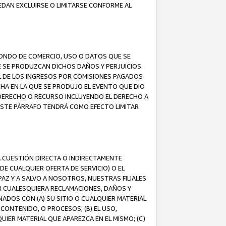
EDAN EXCLUIRSE O LIMITARSE CONFORME AL
FONDO DE COMERCIO, USO O DATOS QUE SE
UE SE PRODUZCAN DICHOS DAÑOS Y PERJUICIOS.
L DE LOS INGRESOS POR COMISIONES PAGADOS
A EN LA QUE SE PRODUJO EL EVENTO QUE DIO
 DERECHO O RECURSO INCLUYENDO EL DERECHO A
ESTE PÁRRAFO TENDRÁ COMO EFECTO LIMITAR
A CUESTIÓN DIRECTA O INDIRECTAMENTE
E CUALQUIER OFERTA DE SERVICIO) O EL
AZ Y A SALVO A NOSOTROS, NUESTRAS FILIALES
R CUALESQUIERA RECLAMACIONES, DAÑOS Y
ADOS CON (A) SU SITIO O CUALQUIER MATERIAL
CONTENIDO, O PROCESOS; (B) EL USO,
UIER MATERIAL QUE APAREZCA EN EL MISMO; (C)