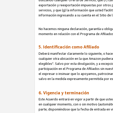
utilizando cualquier Oferta de Servicio; que (f) c
exportación y reexportación impuestas por otros p
servicios, y que (g) la información que usted faci
información ingresando a su cuenta en el Sitio de 
No hacemos ninguna declaración, garantía u obliga
momento en relación con el Programa de Afiliados
5. Identificación como Afiliado
Deberá manifestar claramente lo siguiente, o hace
cualquier otra ubicación en la que Amazon pudier
elegibles". Salvo por esta divulgación, y a excepc
participación en el Programa de Afiliados sin nues
el expresar o insinuar que lo apoyamos, patrocin
salvo en la medida expresamente permitida por e
6. Vigencia y terminación
Este Acuerdo entrará en vigor a partir de que ust
en cualquier momento, con o sin motivo (automáticam
parte; disponiéndose que la fecha de entrada en vig