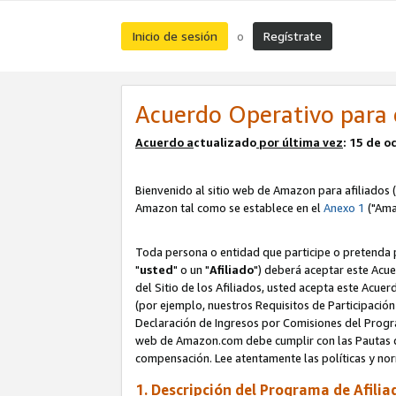
Inicio de sesión
Regístrate
o
Acuerdo Operativo para 
Acuerdo a
ctualizado
por ú
l
tima vez
: 15 de 
Bienvenido al sitio web de Amazon para afiliados (
Amazon tal como se establece en el
Anexo 1
("Ama
Toda persona o entidad que participe o pretenda p
"
usted
" o un "
Afiliado
") deberá aceptar este Acue
del Sitio de los Afiliados, usted acepta este Acuer
(por ejemplo, nuestros Requisitos de Participación 
Declaración de Ingresos por Comisiones del Progra
web de Amazon.com debe cumplir con las Pautas de
compensación. Lee atentamente las políticas y 
1. Descripción del Programa de Afilia