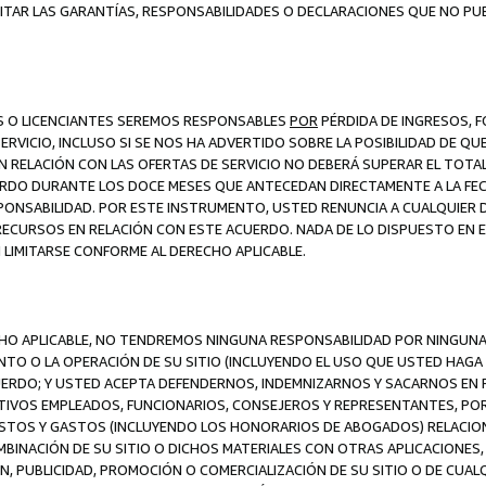
ITAR LAS GARANTÍAS, RESPONSABILIDADES O DECLARACIONES QUE NO PU
ES O LICENCIANTES SEREMOS RESPONSABLES
POR
PÉRDIDA DE INGRESOS, 
ERVICIO, INCLUSO SI SE NOS HA ADVERTIDO SOBRE LA POSIBILIDAD DE Q
N RELACIÓN CON LAS OFERTAS DE SERVICIO NO DEBERÁ SUPERAR EL TOTA
RDO DURANTE LOS DOCE MESES QUE ANTECEDAN DIRECTAMENTE A LA FECH
SPONSABILIDAD. POR ESTE INSTRUMENTO, USTED RENUNCIA A CUALQUIER
 RECURSOS EN RELACIÓN CON ESTE ACUERDO. NADA DE LO DISPUESTO EN 
LIMITARSE CONFORME AL DERECHO APLICABLE.
ECHO APLICABLE, NO TENDREMOS NINGUNA RESPONSABILIDAD POR NINGUN
NTO O LA OPERACIÓN DE SU SITIO (INCLUYENDO EL USO QUE USTED HAGA D
UERDO; Y USTED ACEPTA DEFENDERNOS, INDEMNIZARNOS Y SACARNOS EN P
CTIVOS EMPLEADOS, FUNCIONARIOS, CONSEJEROS Y REPRESENTANTES, PO
COSTOS Y GASTOS (INCLUYENDO LOS HONORARIOS DE ABOGADOS) RELACION
MBINACIÓN DE SU SITIO O DICHOS MATERIALES CON OTRAS APLICACIONES, 
, PUBLICIDAD, PROMOCIÓN O COMERCIALIZACIÓN DE SU SITIO O DE CUALQ