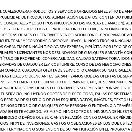
N, CUALESQUIERA PRODUCTOS Y SERVICIOS OFRECIDOS EN EL SITIO DE AM
A PUBLICIDAD DE PRODUCTOS, ALIMENTACIÓN DE DATOS, CONTENIDO PUB
CAS COMERCIALES Y LOGOTIPOS (INCLUYENDO LAS MARCAS DE AMAZON), AL
EXTOS Y OTROS DERECHOS DE PROPIEDAD INTELECTUAL, LA INFORMACIÓN
ESTRAS FILIALES O LICENCIANTES EN RELACIÓN CON EL PROGRAMA DE AF
NCUENTRAN" Y "CONFORME A DISPONIBILIDAD". NI NOSOTROS NI NINGUNA 
ARANTÍA DE NINGÚN TIPO, YA SEA EXPRESA, IMPLÍCITA, POR LEY O DE 
LIALES Y LICENCIANTES NOS DESLINDAMOS DE CUALQUIER GARANTÍA CON 
TÍTULO DE PROPIEDAD, COMERCIABILIDAD, CALIDAD SATISFACTORIA, IDONE
ERIVADAS DE CUALQUIER LEY, COSTUMBRE, CURSO DE LAS NEGOCIACIONE
N CUANDO, CUALQUIER OFERTA DE SERVICIO, O CAMBIAR SU NATURALEZA,
RAS FILIALES O LICENCIANTES GARANTIZAMOS QUE LAS OFERTAS DE SERV
NSISTENTEMENTE O DE UN MODO DETERMINADO, NI QUE SERÁN ININTERRU
A DE NUESTRAS FILIALES O LICENCIANTES SEREMOS RESPONSABLES DE (A
L SERVICIO, INCLUYENDO CORTES DE ELECTRICIDAD, FALLAS DE SISTEMAS;
 O PÉRDIDA DE SU SITIO O DE CUALESQUIERA DATOS, IMÁGENES, TEXTO 
E NOSOTROS O DE CUALQUIER OTRA PERSONA O ENTIDAD, O A TRAVÉS D
DA EN ESTE ACUERDO. ASIMISMO, NI NOSOTROS NI NINGUNA DE NUESTRA
MBOLSO O DAÑOS QUE SURJAN EN RELACIÓN CON (X) CUALQUIER PÉRDID
IOS; NI (Y) DE INVERSIONES, GASTOS U OBLIGACIONES EN LOS QUE USTED
QUIER TERMINACIÓN O SUSPENSIÓN DE SU PARTICIPACIÓN EN EL PROGRAMA 