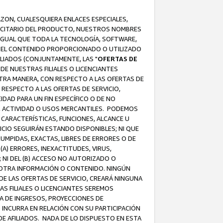
AZON, CUALESQUIERA ENLACES ESPECIALES,
LICITARIO DEL PRODUCTO, NUESTROS NOMBRES
 IGUAL QUE TODA LA TECNOLOGÍA, SOFTWARE,
 Y EL CONTENIDO PROPORCIONADO O UTILIZADO
ILIADOS (CONJUNTAMENTE, LAS "
OFERTAS DE
DE NUESTRAS FILIALES O LICENCIANTES
OTRA MANERA, CON RESPECTO A LAS OFERTAS DE
RESPECTO A LAS OFERTAS DE SERVICIO,
IDAD PARA UN FIN ESPECÍFICO O DE NO
S, ACTIVIDAD O USOS MERCANTILES. PODEMOS
 CARACTERÍSTICAS, FUNCIONES, ALCANCE U
ICIO SEGUIRÁN ESTANDO DISPONIBLES; NI QUE
MPIDAS, EXACTAS, LIBRES DE ERRORES O DE
) ERRORES, INEXACTITUDES, VIRUS,
 NI DEL (B) ACCESO NO AUTORIZADO O
U OTRA INFORMACIÓN O CONTENIDO. NINGÚN
E LAS OFERTAS DE SERVICIO, CREARÁ NINGUNA
S FILIALES O LICENCIANTES SEREMOS
A DE INGRESOS, PROYECCIONES DE
 INCURRA EN RELACIÓN CON SU PARTICIPACIÓN
DE AFILIADOS. NADA DE LO DISPUESTO EN ESTA