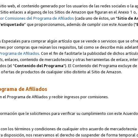
itio web, el contenido generado por los usuarios de las redes sociales o la 
u Sitio enlaces a alguno
s
de los Sitios de Amazon que figuran en el Anexo 1 o, s
por Comisiones del Programa de Afiliados
(cada uno de éstos, un "
Sitio de 
"
etiquetado
” que proporcionamos, además de cumplir con este Acuerdo ("
s Especiales para comprar algún artículo que se vende o servicios que se ofre
nes por compras que reúnan los requisitos, tal como se describe más adelante 
Programa de Afiliados
. Con el fin de facilitarle la publicidad de dichos artíc
ts
, enlaces, contenido de mercadotecnia y otras herramientas de enlace, int
os (el "
Contenido del Programa
"). El Contenido del Programa excluye de 
ofertas de productos de cualquier sitio distinto al Sitio de Amazon.
ograma de Afiliados
n el Programa de Afiliados y recibir ingresos por comisiones.
formación que le solicitemos para verificar su cumplimiento con este Acuerd
con los términos y condiciones de cualquier otro acuerdo de mercadotecnia d
tra disposición, nos reservamos el derecho de suspender de forma temporal 