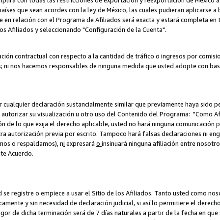
umplirá con todas las restricciones de exportación y reexportación de México 
aíses que sean acordes con la ley de México, las cuales pudieran aplicarse 
lite en relación con el Programa de Afiliados será exacta y estará completa 
los Afiliados y seleccionando "Configuración de la Cuenta".
ción contractual con respecto a la cantidad de tráfico o ingresos por comisi
; ni nos hacemos responsables de ninguna medida que usted adopte con base
r cualquier declaración sustancialmente similar que previamente haya sido pe
a autorizar su visualización u otro uso del Contenido del Programa: "Como A
ión de lo que exija el derecho aplicable, usted no hará ninguna comunicación 
tra autorización previa por escrito. Tampoco hará falsas declaraciones ni en
amos o respaldamos), n
i
expresará
o
insinuará ninguna afiliación entre nosotr
ste Acuerdo.
ed se registre o empiece a usar el Sitio de los Afiliados. Tanto usted como 
ente y sin necesidad de declaración judicial, si así lo permitiere el derecho 
or de dicha terminación será de 7 días naturales a partir de la fecha en que s