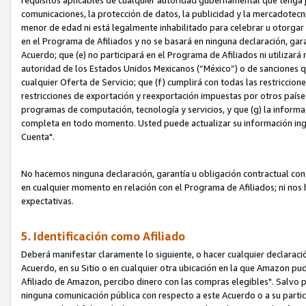
requisitos aplicables de cualquier autoridad gubernamental que tenga j
comunicaciones, la protección de datos, la publicidad y la mercadotecni
menor de edad ni está legalmente inhabilitado para celebrar u otorgar
en el Programa de Afiliados y no se basará en ninguna declaración, ga
Acuerdo; que (e) no participará en el Programa de Afiliados ni utilizará
autoridad de los Estados Unidos Mexicanos (“México”) o de sanciones q
cualquier Oferta de Servicio; que (f) cumplirá con todas las restriccio
restricciones de exportación y reexportación impuestas por otros países
programas de computación, tecnología y servicios, y que (g) la informac
completa en todo momento. Usted puede actualizar su información ingre
Cuenta".
No hacemos ninguna declaración, garantía u obligación contractual con 
en cualquier momento en relación con el Programa de Afiliados; ni no
expectativas.
5. Identificación como Afiliado
Deberá manifestar claramente lo siguiente, o hacer cualquier declarac
Acuerdo, en su Sitio o en cualquier otra ubicación en la que Amazon pu
Afiliado de Amazon, percibo dinero con las compras elegibles". Salvo po
ninguna comunicación pública con respecto a este Acuerdo o a su partici