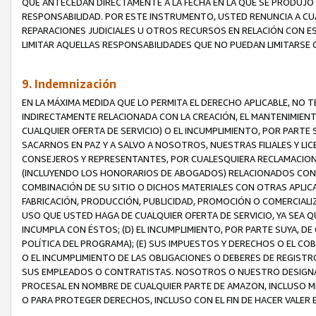
QUE ANTECEDAN DIRECTAMENTE A LA FECHA EN LA QUE SE PRODUJO 
RESPONSABILIDAD. POR ESTE INSTRUMENTO, USTED RENUNCIA A CU
REPARACIONES JUDICIALES U OTROS RECURSOS EN RELACIÓN CON E
LIMITAR AQUELLAS RESPONSABILIDADES QUE NO PUEDAN LIMITARSE 
9. Indemnización
EN LA MÁXIMA MEDIDA QUE LO PERMITA EL DERECHO APLICABLE, N
INDIRECTAMENTE RELACIONADA CON LA CREACIÓN, EL MANTENIMIENT
CUALQUIER OFERTA DE SERVICIO) O EL INCUMPLIMIENTO, POR PARTE
SACARNOS EN PAZ Y A SALVO A NOSOTROS, NUESTRAS FILIALES Y L
CONSEJEROS Y REPRESENTANTES, POR CUALESQUIERA RECLAMACIONE
(INCLUYENDO LOS HONORARIOS DE ABOGADOS) RELACIONADOS CON (A
COMBINACIÓN DE SU SITIO O DICHOS MATERIALES CON OTRAS APLICA
FABRICACIÓN, PRODUCCIÓN, PUBLICIDAD, PROMOCIÓN O COMERCIALIZA
USO QUE USTED HAGA DE CUALQUIER OFERTA DE SERVICIO, YA SEA 
INCUMPLA CON ÉSTOS; (D) EL INCUMPLIMIENTO, POR PARTE SUYA, 
POLÍTICA DEL PROGRAMA); (E) SUS IMPUESTOS Y DERECHOS O EL CO
O EL INCUMPLIMIENTO DE LAS OBLIGACIONES O DEBERES DE REGISTR
SUS EMPLEADOS O CONTRATISTAS. NOSOTROS O NUESTRO DESIGNA
PROCESAL EN NOMBRE DE CUALQUIER PARTE DE AMAZON, INCLUSO M
O PARA PROTEGER DERECHOS, INCLUSO CON EL FIN DE HACER VALER 