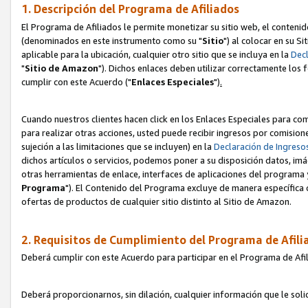
1. Descripción del Programa de Afiliados
El Programa de Afiliados le permite monetizar su sitio web, el contenid
(denominados en este instrumento como su "
Sitio
") al colocar en su Si
aplicable para la ubicación, cualquier otro sitio que se incluya en la
Decl
"
Sitio de Amazon
"). Dichos enlaces deben utilizar correctamente los 
cumplir con este Acuerdo ("
Enlaces
Especiales
")
.
Cuando nuestros clientes hacen click en los Enlaces Especiales para com
para realizar otras acciones, usted puede recibir ingresos por comisio
sujeción a las limitaciones que se incluyen) en la
Declaración de Ingreso
dichos artículos o servicios, podemos poner a su disposición datos, im
otras herramientas de enlace, interfaces de aplicaciones del programa 
Programa
"). El Contenido del Programa excluye de manera específica 
ofertas de productos de cualquier sitio distinto al Sitio de Amazon.
2. Requisitos de Cumplimiento del Programa de Afili
Deberá cumplir con este Acuerdo para participar en el Programa de Afil
Deberá proporcionarnos, sin dilación, cualquier información que le sol