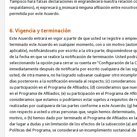
Tampoco hará falsas declaraciones ni engrandecerá nuestra relación co
respaldamos), n
i
expresará
o
insinuará ninguna afiliación entre nosotr
permitida por este Acuerdo.
6. Vigencia y terminación
Este Acuerdo entrará en vigor a partir de que usted se registre o empi
terminado este Acuerdo en cualquier momento, con o sin motivo (automát
aplicable), notificándoselo por escrito a la otra parte; disponiéndose q
de la fecha en que se realice la notificación de terminación. Usted podrá
seleccionando la opción para cerrar su cuenta en "Configuración de l
inmediatamente después de notificarle por escrito cualquiera de las sigu
usted, de otra manera, no ha logrado subsanar cualquier otro incumpli
días posteriores a la notificación enviada al respecto; (c) consideram
su participación en el Programa de Afiliados; (d) consideramos que nue
en el Programa de Afiliados; (e) su participación en el Programa de Afil
consideramos que estamos o podríamos estar sujetos a requisitos de re
realizadas por cualquiera de las partes conforme a este Acuerdo; (g)
con respecto a usted u otras personas que, según hemos determinado, e
motivo, o (h) hemos dado por terminado el Programa de Afiliados en l
dar lugar a dudas y sin limitación de los efectos de la subsección (a) a
Políticas del Programa, se considerará un incumplimiento sustancial d