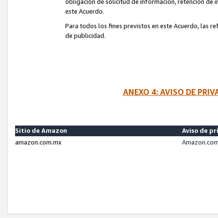
obligación de solicitud de información, retención de
este Acuerdo.
Para todos los fines previstos en este Acuerdo, las r
de publicidad.
ANEXO 4: AVISO DE PRI
Sitio de Amazon
Aviso de pr
amazon.com.mx
Amazon.com.