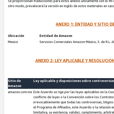
Se proporcionan traducciones para estos anexos únicamente con el fin de
otro modo, prevalecerá la versión en inglés de estos materiales en cas
ANEXO 1: ENTIDAD Y SITIO
Ubicación
Entidad de Amazon
Mexico
Servicios Comerciales Amazon México, S. de R.L. de
ANEXO 2: LEY APLICABLE Y RESOLUCI
Sitio de
Ley aplicable y disposiciones sobre controversia
Amazon
amazon.com.mx
Este Acuerdo se rige por las leyes aplicables en la Ci
conflicto de leyes o la Convención sobre los Contrat
irrevocablemente que todas las controversias, litigio
el Programa de Afiliados, este Acuerdo o la relación 
limitativa, su existencia, validez, cumplimiento, arbit