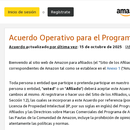
Inicio de sesión
Regístrate
o
Acuerdo Operativo para el Program
Acuerdo a
ctualizado
por ú
l
tima vez
: 15 de octubre de 2025
(A
Bienvenido al sitio web de Amazon para afiliados (el "Sitio de los Afili
correspondientes de Amazon tal como se establece en el
Anexo 1
("Ama
Toda persona o entidad que participe o pretenda participar en nuestro
persona o entidad, "
usted
" o un "
Afiliado
") deberá aceptar este Acuer
cambios al mismo. Al registrarse o hacer uso del Sitio de los Afiliados
Sección 12), las cuales se incorporan a este Acuerdo por referencia (po
Licencia de Propiedad Intelectual (IP, por sus siglas en inglés) del Pr
Afiliados y las Directrices sobre Marcas Comerciales del Programa de A
las Pautas de la Comunidad de Amazon, incluye la prohibición de opinio
atentamente las políticas y normas.