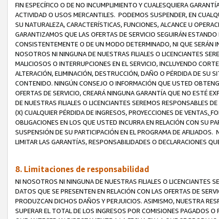
FIN ESPECÍFICO O DE NO INCUMPLIMIENTO Y CUALESQUIERA GARANTÍ
ACTIVIDAD O USOS MERCANTILES. PODEMOS SUSPENDER, EN CUALQU
SU NATURALEZA, CARACTERÍSTICAS, FUNCIONES, ALCANCE U OPERACI
GARANTIZAMOS QUE LAS OFERTAS DE SERVICIO SEGUIRÁN ESTANDO 
CONSISTENTEMENTE O DE UN MODO DETERMINADO, NI QUE SERÁN IN
NOSOTROS NI NINGUNA DE NUESTRAS FILIALES O LICENCIANTES SER
MALICIOSOS O INTERRUPCIONES EN EL SERVICIO, INCLUYENDO CORTES
ALTERACIÓN, ELIMINACIÓN, DESTRUCCIÓN, DAÑO O PÉRDIDA DE SU S
CONTENIDO. NINGÚN CONSEJO O INFORMACIÓN QUE USTED OBTENGA
OFERTAS DE SERVICIO, CREARÁ NINGUNA GARANTÍA QUE NO ESTÉ E
DE NUESTRAS FILIALES O LICENCIANTES SEREMOS RESPONSABLES D
(X) CUALQUIER PÉRDIDA DE INGRESOS, PROYECCIONES DE VENTAS,
FO
OBLIGACIONES EN LOS QUE USTED INCURRA EN RELACIÓN CON SU PART
SUSPENSIÓN DE SU PARTICIPACIÓN EN EL PROGRAMA DE AFILIADOS.
LIMITAR LAS GARANTÍAS, RESPONSABILIDADES O DECLARACIONES QU
8. Limitaciones de responsabilidad
NI NOSOTROS NI NINGUNA DE NUESTRAS FILIALES O LICENCIANTES
DATOS QUE SE PRESENTEN EN RELACIÓN CON LAS OFERTAS DE SERVIC
PRODUZCAN DICHOS DAÑOS Y PERJUICIOS. ASIMISMO, NUESTRA RESP
SUPERAR EL TOTAL DE LOS INGRESOS POR COMISIONES PAGADOS O