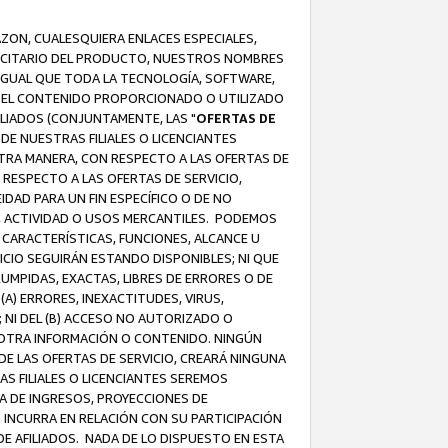
AZON, CUALESQUIERA ENLACES ESPECIALES,
LICITARIO DEL PRODUCTO, NUESTROS NOMBRES
 IGUAL QUE TODA LA TECNOLOGÍA, SOFTWARE,
 Y EL CONTENIDO PROPORCIONADO O UTILIZADO
ILIADOS (CONJUNTAMENTE, LAS "
OFERTAS DE
DE NUESTRAS FILIALES O LICENCIANTES
OTRA MANERA, CON RESPECTO A LAS OFERTAS DE
RESPECTO A LAS OFERTAS DE SERVICIO,
IDAD PARA UN FIN ESPECÍFICO O DE NO
S, ACTIVIDAD O USOS MERCANTILES. PODEMOS
 CARACTERÍSTICAS, FUNCIONES, ALCANCE U
ICIO SEGUIRÁN ESTANDO DISPONIBLES; NI QUE
MPIDAS, EXACTAS, LIBRES DE ERRORES O DE
) ERRORES, INEXACTITUDES, VIRUS,
 NI DEL (B) ACCESO NO AUTORIZADO O
U OTRA INFORMACIÓN O CONTENIDO. NINGÚN
E LAS OFERTAS DE SERVICIO, CREARÁ NINGUNA
S FILIALES O LICENCIANTES SEREMOS
A DE INGRESOS, PROYECCIONES DE
 INCURRA EN RELACIÓN CON SU PARTICIPACIÓN
DE AFILIADOS. NADA DE LO DISPUESTO EN ESTA