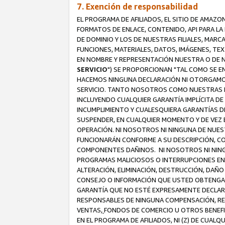
7. Exención de responsabilidad
EL PROGRAMA DE AFILIADOS, EL SITIO DE AMAZO
FORMATOS DE ENLACE, CONTENIDO, API PARA L
DE DOMINIO Y LOS DE NUESTRAS FILIALES, MAR
FUNCIONES, MATERIALES, DATOS, IMÁGENES, T
EN NOMBRE Y REPRESENTACIÓN NUESTRA O DE NU
SERVICIO
") SE PROPORCIONAN "TAL COMO SE E
HACEMOS NINGUNA DECLARACIÓN NI OTORGAMOS G
SERVICIO. TANTO NOSOTROS COMO NUESTRAS FI
INCLUYENDO CUALQUIER GARANTÍA IMPLÍCITA DE 
INCUMPLIMIENTO Y CUALESQUIERA GARANTÍAS D
SUSPENDER, EN CUALQUIER MOMENTO Y DE VEZ E
OPERACIÓN. NI NOSOTROS NI NINGUNA DE NUEST
FUNCIONARÁN CONFORME A SU DESCRIPCIÓN, CO
COMPONENTES DAÑINOS. NI NOSOTROS NI NINGUN
PROGRAMAS MALICIOSOS O INTERRUPCIONES EN E
ALTERACIÓN, ELIMINACIÓN, DESTRUCCIÓN, DAÑO
CONSEJO O INFORMACIÓN QUE USTED OBTENGA D
GARANTÍA QUE NO ESTÉ EXPRESAMENTE DECLARA
RESPONSABLES DE NINGUNA COMPENSACIÓN, REE
VENTAS,
FONDOS DE COMERCIO U OTROS BENEFIC
EN EL PROGRAMA DE AFILIADOS, NI (Z) DE CUAL