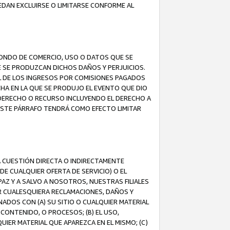
EDAN EXCLUIRSE O LIMITARSE CONFORME AL
FONDO DE COMERCIO, USO O DATOS QUE SE
UE SE PRODUZCAN DICHOS DAÑOS Y PERJUICIOS.
L DE LOS INGRESOS POR COMISIONES PAGADOS
A EN LA QUE SE PRODUJO EL EVENTO QUE DIO
 DERECHO O RECURSO INCLUYENDO EL DERECHO A
ESTE PÁRRAFO TENDRÁ COMO EFECTO LIMITAR
A CUESTIÓN DIRECTA O INDIRECTAMENTE
E CUALQUIER OFERTA DE SERVICIO) O EL
AZ Y A SALVO A NOSOTROS, NUESTRAS FILIALES
R CUALESQUIERA RECLAMACIONES, DAÑOS Y
ADOS CON (A) SU SITIO O CUALQUIER MATERIAL
CONTENIDO, O PROCESOS; (B) EL USO,
UIER MATERIAL QUE APAREZCA EN EL MISMO; (C)