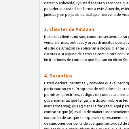
derecho aplicable) (y usted acepta y reconoce que 
pagaderos a usted conforme a este Acuerdo, estén 
judicial y sin perjuicio de cualquier derecho de Am
3. Clientes de Amazon
Nuestros clientes no son, como consecuencia a su p
venta, normas, políticas y procedimientos operativo
el sitio de Amazon se aplicarán a dichos clientes
clientes y, si alguno de éstos se comunicara con u
instrucciones de contacto que figuran en dicho Sit
4. Garantías
Usted declara, garantiza y conviene que (a) partic
participación en el Programa de Afiliados ni la cr
permisos, directrices, códigos de conducta, normas
gubernamental que tenga jurisdicción sobre usted
mercadotecnia); que (c) tiene la facultad legal pa
contrato); que (d) evaluó de manera independient
excepción de las que se exponen expresamente en el
de sanciones por parte de cualquier autoridad de 