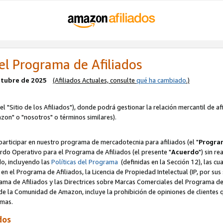
el Programa de Afiliados
octubre de 2025
(Afiliados Actuales, consulte
qué ha cambiado
.)
el "Sitio de los Afiliados"), donde podrá gestionar la relación mercantil de a
zon" o "nosotros" o términos similares).
articipar en nuestro programa de mercadotecnia para afiliados (el "
Program
rdo Operativo para el Programa de Afiliados (el presente "
Acuerdo
") sin r
do, incluyendo las
Políticas del Programa
(definidas en la Sección 12), las c
en el Programa de Afiliados, la Licencia de Propiedad Intelectual (IP, por sus 
ma de Afiliados y las Directrices sobre Marcas Comerciales del Programa de A
 la Comunidad de Amazon, incluye la prohibición de opiniones de clientes qu
normas.
dos