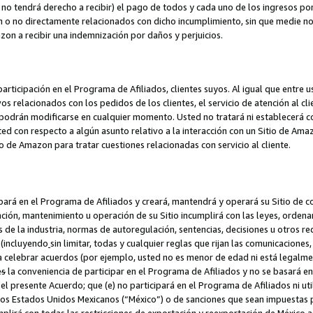
no tendrá derecho a recibir) el pago de todos y cada uno de los ingresos por
o no directamente relacionados con dicho incumplimiento, sin que medie not
azon a recibir una indemnización por daños y perjuicios.
articipación en el Programa de Afiliados, clientes suyos. Al igual que entre u
s relacionados con los pedidos de los clientes, el servicio de atención al cl
 y podrán modificarse en cualquier momento. Usted no tratará ni establecerá
sted con respecto a algún asunto relativo a la interacción con un Sitio de Ama
io de Amazon para tratar cuestiones relacionadas con servicio al cliente.
ipará en el Programa de Afiliados y creará, mantendrá y operará su Sitio de 
eación, mantenimiento u operación de su Sitio incumplirá con las leyes, orden
 de la industria, normas de autoregulación, sentencias, decisiones u otros re
 (incluyendo
sin limitar, todas y cualquier reglas que rijan las comunicaciones,
ra celebrar acuerdos (por ejemplo, usted no es menor de edad ni está legalme
e
s
la conveniencia de participar en el Programa de Afiliados y no se basará e
 presente Acuerdo; que (e) no participará en el Programa de Afiliados ni util
los Estados Unidos Mexicanos (“México”) o de sanciones que sean impuestas p