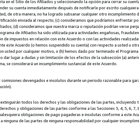
ta en el Sitio de los Afiliados y seleccionando la opción para cerrar su cuen
r su cuenta inmediatamente después de notificarle por escrito cualquiera de
sted, de otra manera, no ha logrado subsanar cualquier otro incumplimiento d
otificación enviada al respecto; (c) consideramos que podríamos enfrentar p
iliados; (d) consideramos que nuestra marca o reputación podrían verse perju
Programa de Afiliados ha sido utilizada para actividades engañosas, fraudule
ón de impuestos en relación con este Acuerdo o con las actividades realizada
te este Acuerdo (o hemos suspendido su cuenta) con respecto a usted u otr
con usted por cualquier motivo, o (h) hemos dado por terminado el Programa
 dar lugar a dudas y sin limitación de los efectos de la subsección (a) anteri
ama, se considerará un incumplimiento sustancial de este Acuerdo.
r comisiones devengados e insolutos durante un periodo razonable para garan
lución).
extinguirán todos los derechos y las obligaciones de las partes, incluyendo
derechos y obligaciones de las partes conforme a las Secciones 3, 4, 5, 6, 7,
cualesquiera obligaciones de pago pagaderas e insolutas conforme a este Acue
 a ninguna de las partes de ninguna responsabilidad por cualquier incumpli