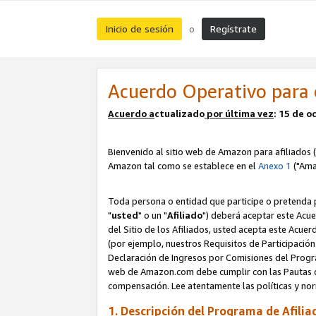
Inicio de sesión
Regístrate
o
Acuerdo Operativo para 
Acuerdo a
ctualizado
por ú
l
tima vez
: 15 de 
Bienvenido al sitio web de Amazon para afiliados (
Amazon tal como se establece en el
Anexo 1
("Ama
Toda persona o entidad que participe o pretenda p
"
usted
" o un "
Afiliado
") deberá aceptar este Acue
del Sitio de los Afiliados, usted acepta este Acuer
(por ejemplo, nuestros Requisitos de Participación 
Declaración de Ingresos por Comisiones del Progra
web de Amazon.com debe cumplir con las Pautas de
compensación. Lee atentamente las políticas y 
1. Descripción del Programa de Afilia