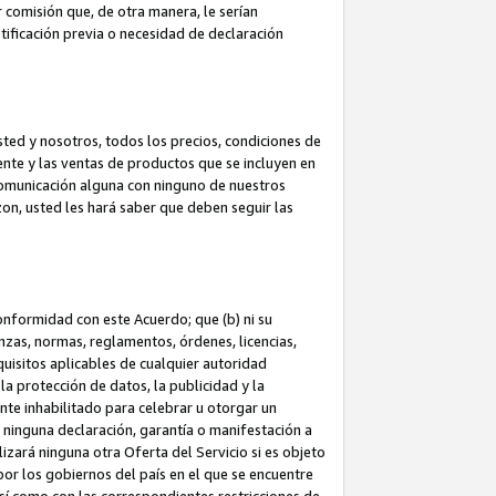
 comisión que, de otra manera, le serían
ificación previa o necesidad de declaración
sted y nosotros, todos los precios, condiciones de
iente y las ventas de productos que se incluyen en
 comunicación alguna con ninguno de nuestros
zon, usted les hará saber que deben seguir las
conformidad con este Acuerdo; que (b) ni su
anzas, normas, reglamentos, órdenes, licencias,
quisitos aplicables de cualquier autoridad
 la protección de datos, la publicidad y la
nte inhabilitado para celebrar u otorgar un
n ninguna declaración, garantía o manifestación a
izará ninguna otra Oferta del Servicio si es objeto
or los gobiernos del país en el que se encuentre