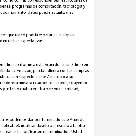
así como con las correspondientes restricciones de
a bienes, programas de computación, tecnología y
en todo momento. Usted puede actualizar su
ones que usted podría esperar en cualquier
 en dichas expectativas.
rmitida conforme a este Acuerdo, en su Sitio o en
filiado de Amazon, percibo dinero con las compras
pública con respecto a este Acuerdo o a su
grandecerá nuestra relación con usted (incluyendo
os y usted o cualquier otra persona o entidad,
nosotros podemos dar por terminado este Acuerdo
aplicable), notificándoselo por escrito a la otra
e realice la notificación de terminación. Usted