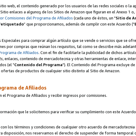
itio web, el contenido generado por los usuarios de las redes sociales o la 
u Sitio enlaces a alguno
s
de los Sitios de Amazon que figuran en el Anexo 1 o, s
por Comisiones del Programa de Afiliados
(cada uno de éstos, un "
Sitio de 
"
etiquetado
” que proporcionamos, además de cumplir con este Acuerdo ("
s Especiales para comprar algún artículo que se vende o servicios que se ofre
nes por compras que reúnan los requisitos, tal como se describe más adelante 
Programa de Afiliados
. Con el fin de facilitarle la publicidad de dichos artíc
ts
, enlaces, contenido de mercadotecnia y otras herramientas de enlace, int
os (el "
Contenido del Programa
"). El Contenido del Programa excluye de 
ofertas de productos de cualquier sitio distinto al Sitio de Amazon.
ograma de Afiliados
n el Programa de Afiliados y recibir ingresos por comisiones.
formación que le solicitemos para verificar su cumplimiento con este Acuerd
con los términos y condiciones de cualquier otro acuerdo de mercadotecnia d
tra disposición, nos reservamos el derecho de suspender de forma temporal 