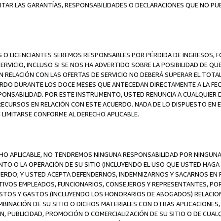
ITAR LAS GARANTÍAS, RESPONSABILIDADES O DECLARACIONES QUE NO PU
ES O LICENCIANTES SEREMOS RESPONSABLES
POR
PÉRDIDA DE INGRESOS, 
ERVICIO, INCLUSO SI SE NOS HA ADVERTIDO SOBRE LA POSIBILIDAD DE Q
N RELACIÓN CON LAS OFERTAS DE SERVICIO NO DEBERÁ SUPERAR EL TOTA
RDO DURANTE LOS DOCE MESES QUE ANTECEDAN DIRECTAMENTE A LA FECH
SPONSABILIDAD. POR ESTE INSTRUMENTO, USTED RENUNCIA A CUALQUIER
 RECURSOS EN RELACIÓN CON ESTE ACUERDO. NADA DE LO DISPUESTO EN 
LIMITARSE CONFORME AL DERECHO APLICABLE.
ECHO APLICABLE, NO TENDREMOS NINGUNA RESPONSABILIDAD POR NINGUN
NTO O LA OPERACIÓN DE SU SITIO (INCLUYENDO EL USO QUE USTED HAGA D
UERDO; Y USTED ACEPTA DEFENDERNOS, INDEMNIZARNOS Y SACARNOS EN P
CTIVOS EMPLEADOS, FUNCIONARIOS, CONSEJEROS Y REPRESENTANTES, PO
COSTOS Y GASTOS (INCLUYENDO LOS HONORARIOS DE ABOGADOS) RELACION
MBINACIÓN DE SU SITIO O DICHOS MATERIALES CON OTRAS APLICACIONES, 
, PUBLICIDAD, PROMOCIÓN O COMERCIALIZACIÓN DE SU SITIO O DE CUALQ