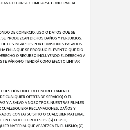
EDAN EXCLUIRSE O LIMITARSE CONFORME AL
FONDO DE COMERCIO, USO O DATOS QUE SE
UE SE PRODUZCAN DICHOS DAÑOS Y PERJUICIOS.
L DE LOS INGRESOS POR COMISIONES PAGADOS
A EN LA QUE SE PRODUJO EL EVENTO QUE DIO
 DERECHO O RECURSO INCLUYENDO EL DERECHO A
ESTE PÁRRAFO TENDRÁ COMO EFECTO LIMITAR
A CUESTIÓN DIRECTA O INDIRECTAMENTE
E CUALQUIER OFERTA DE SERVICIO) O EL
AZ Y A SALVO A NOSOTROS, NUESTRAS FILIALES
R CUALESQUIERA RECLAMACIONES, DAÑOS Y
ADOS CON (A) SU SITIO O CUALQUIER MATERIAL
CONTENIDO, O PROCESOS; (B) EL USO,
UIER MATERIAL QUE APAREZCA EN EL MISMO; (C)