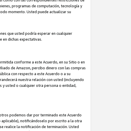
así como con las correspondientes restricciones de
a bienes, programas de computación, tecnología y
en todo momento. Usted puede actualizar su
ones que usted podría esperar en cualquier
 en dichas expectativas.
rmitida conforme a este Acuerdo, en su Sitio o en
filiado de Amazon, percibo dinero con las compras
pública con respecto a este Acuerdo o a su
grandecerá nuestra relación con usted (incluyendo
os y usted o cualquier otra persona o entidad,
nosotros podemos dar por terminado este Acuerdo
aplicable), notificándoselo por escrito a la otra
e realice la notificación de terminación. Usted