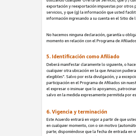
utilizando cualquier Oferta de Servicio; que (f) c
exportación y reexportación impuestas por otros p
servicios, y que (g) la información que usted faci
información ingresando a su cuenta en el Sitio de 
No hacemos ninguna declaración, garantía u obliga
momento en relación con el Programa de Afiliados
5. Identificación como Afiliado
Deberá manifestar claramente lo siguiente, o hace
cualquier otra ubicación en la que Amazon pudier
elegibles". Salvo por esta divulgación, y a excepc
participación en el Programa de Afiliados sin nues
el expresar o insinuar que lo apoyamos, patrocin
salvo en la medida expresamente permitida por e
6. Vigencia y terminación
Este Acuerdo entrará en vigor a partir de que ust
en cualquier momento, con o sin motivo (automáticam
parte; disponiéndose que la fecha de entrada en vig