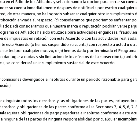
ta en el Sitio de los Afiliados y seleccionando la opción para cerrar su cuen
r su cuenta inmediatamente después de notificarle por escrito cualquiera de
sted, de otra manera, no ha logrado subsanar cualquier otro incumplimiento d
otificación enviada al respecto; (c) consideramos que podríamos enfrentar p
iliados; (d) consideramos que nuestra marca o reputación podrían verse perju
Programa de Afiliados ha sido utilizada para actividades engañosas, fraudule
ón de impuestos en relación con este Acuerdo o con las actividades realizada
te este Acuerdo (o hemos suspendido su cuenta) con respecto a usted u otr
con usted por cualquier motivo, o (h) hemos dado por terminado el Programa
 dar lugar a dudas y sin limitación de los efectos de la subsección (a) anteri
ama, se considerará un incumplimiento sustancial de este Acuerdo.
r comisiones devengados e insolutos durante un periodo razonable para garan
lución).
extinguirán todos los derechos y las obligaciones de las partes, incluyendo
derechos y obligaciones de las partes conforme a las Secciones 3, 4, 5, 6, 7,
cualesquiera obligaciones de pago pagaderas e insolutas conforme a este Acue
 a ninguna de las partes de ninguna responsabilidad por cualquier incumpli