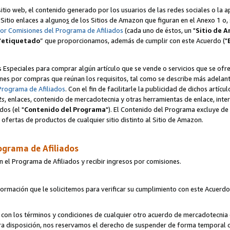
itio web, el contenido generado por los usuarios de las redes sociales o la 
u Sitio enlaces a alguno
s
de los Sitios de Amazon que figuran en el Anexo 1 o, s
por Comisiones del Programa de Afiliados
(cada uno de éstos, un "
Sitio de 
"
etiquetado
” que proporcionamos, además de cumplir con este Acuerdo ("
s Especiales para comprar algún artículo que se vende o servicios que se ofre
nes por compras que reúnan los requisitos, tal como se describe más adelante 
Programa de Afiliados
. Con el fin de facilitarle la publicidad de dichos artíc
ts
, enlaces, contenido de mercadotecnia y otras herramientas de enlace, int
os (el "
Contenido del Programa
"). El Contenido del Programa excluye de 
ofertas de productos de cualquier sitio distinto al Sitio de Amazon.
ograma de Afiliados
n el Programa de Afiliados y recibir ingresos por comisiones.
formación que le solicitemos para verificar su cumplimiento con este Acuerd
con los términos y condiciones de cualquier otro acuerdo de mercadotecnia d
tra disposición, nos reservamos el derecho de suspender de forma temporal 