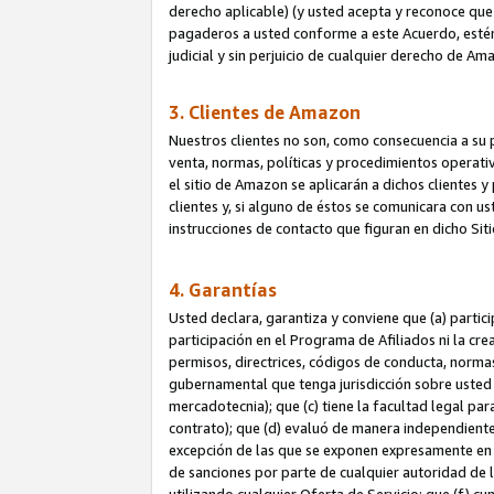
derecho aplicable) (y usted acepta y reconoce que 
pagaderos a usted conforme a este Acuerdo, estén 
judicial y sin perjuicio de cualquier derecho de Am
3. Clientes de Amazon
Nuestros clientes no son, como consecuencia a su p
venta, normas, políticas y procedimientos operativo
el sitio de Amazon se aplicarán a dichos clientes
clientes y, si alguno de éstos se comunicara con u
instrucciones de contacto que figuran en dicho Sit
4. Garantías
Usted declara, garantiza y conviene que (a) partic
participación en el Programa de Afiliados ni la cr
permisos, directrices, códigos de conducta, normas
gubernamental que tenga jurisdicción sobre usted
mercadotecnia); que (c) tiene la facultad legal pa
contrato); que (d) evaluó de manera independient
excepción de las que se exponen expresamente en el
de sanciones por parte de cualquier autoridad de 