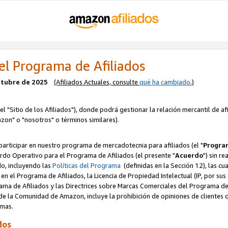
el Programa de Afiliados
octubre de 2025
(Afiliados Actuales, consulte
qué ha cambiado
.)
el "Sitio de los Afiliados"), donde podrá gestionar la relación mercantil de a
zon" o "nosotros" o términos similares).
articipar en nuestro programa de mercadotecnia para afiliados (el "
Program
rdo Operativo para el Programa de Afiliados (el presente "
Acuerdo
") sin r
do, incluyendo las
Políticas del Programa
(definidas en la Sección 12), las c
en el Programa de Afiliados, la Licencia de Propiedad Intelectual (IP, por sus 
ma de Afiliados y las Directrices sobre Marcas Comerciales del Programa de A
 la Comunidad de Amazon, incluye la prohibición de opiniones de clientes qu
normas.
dos