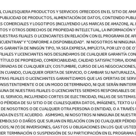
N, CUALESQUIERA PRODUCTOS Y SERVICIOS OFRECIDOS EN EL SITIO DE AM
A PUBLICIDAD DE PRODUCTOS, ALIMENTACIÓN DE DATOS, CONTENIDO PUB
CAS COMERCIALES Y LOGOTIPOS (INCLUYENDO LAS MARCAS DE AMAZON), AL
EXTOS Y OTROS DERECHOS DE PROPIEDAD INTELECTUAL, LA INFORMACIÓN
ESTRAS FILIALES O LICENCIANTES EN RELACIÓN CON EL PROGRAMA DE AF
NCUENTRAN" Y "CONFORME A DISPONIBILIDAD". NI NOSOTROS NI NINGUNA 
ARANTÍA DE NINGÚN TIPO, YA SEA EXPRESA, IMPLÍCITA, POR LEY O DE 
LIALES Y LICENCIANTES NOS DESLINDAMOS DE CUALQUIER GARANTÍA CON 
TÍTULO DE PROPIEDAD, COMERCIABILIDAD, CALIDAD SATISFACTORIA, IDONE
ERIVADAS DE CUALQUIER LEY, COSTUMBRE, CURSO DE LAS NEGOCIACIONE
N CUANDO, CUALQUIER OFERTA DE SERVICIO, O CAMBIAR SU NATURALEZA,
RAS FILIALES O LICENCIANTES GARANTIZAMOS QUE LAS OFERTAS DE SERV
NSISTENTEMENTE O DE UN MODO DETERMINADO, NI QUE SERÁN ININTERRU
A DE NUESTRAS FILIALES O LICENCIANTES SEREMOS RESPONSABLES DE (A
L SERVICIO, INCLUYENDO CORTES DE ELECTRICIDAD, FALLAS DE SISTEMAS;
 O PÉRDIDA DE SU SITIO O DE CUALESQUIERA DATOS, IMÁGENES, TEXTO 
E NOSOTROS O DE CUALQUIER OTRA PERSONA O ENTIDAD, O A TRAVÉS D
DA EN ESTE ACUERDO. ASIMISMO, NI NOSOTROS NI NINGUNA DE NUESTRA
MBOLSO O DAÑOS QUE SURJAN EN RELACIÓN CON (X) CUALQUIER PÉRDID
IOS; NI (Y) DE INVERSIONES, GASTOS U OBLIGACIONES EN LOS QUE USTED
QUIER TERMINACIÓN O SUSPENSIÓN DE SU PARTICIPACIÓN EN EL PROGRAMA 