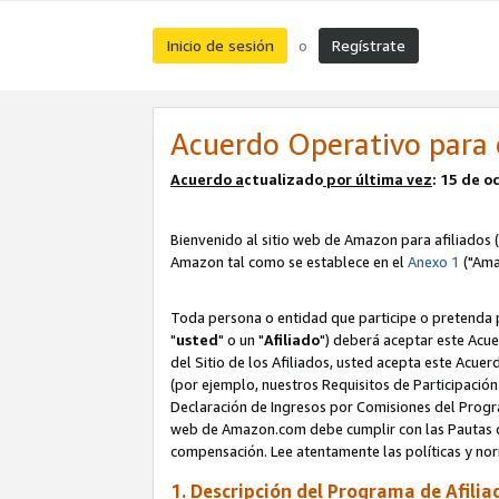
Inicio de sesión
Regístrate
o
Acuerdo Operativo para 
Acuerdo a
ctualizado
por ú
l
tima vez
: 15 de 
Bienvenido al sitio web de Amazon para afiliados (
Amazon tal como se establece en el
Anexo 1
("Ama
Toda persona o entidad que participe o pretenda p
"
usted
" o un "
Afiliado
") deberá aceptar este Acue
del Sitio de los Afiliados, usted acepta este Acuer
(por ejemplo, nuestros Requisitos de Participación 
Declaración de Ingresos por Comisiones del Progra
web de Amazon.com debe cumplir con las Pautas de
compensación. Lee atentamente las políticas y 
1. Descripción del Programa de Afilia