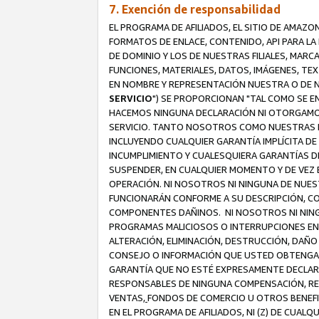
7. Exención de responsabilidad
EL PROGRAMA DE AFILIADOS, EL SITIO DE AMAZO
FORMATOS DE ENLACE, CONTENIDO, API PARA L
DE DOMINIO Y LOS DE NUESTRAS FILIALES, MAR
FUNCIONES, MATERIALES, DATOS, IMÁGENES, T
EN NOMBRE Y REPRESENTACIÓN NUESTRA O DE NU
SERVICIO
") SE PROPORCIONAN "TAL COMO SE E
HACEMOS NINGUNA DECLARACIÓN NI OTORGAMOS G
SERVICIO. TANTO NOSOTROS COMO NUESTRAS FI
INCLUYENDO CUALQUIER GARANTÍA IMPLÍCITA DE 
INCUMPLIMIENTO Y CUALESQUIERA GARANTÍAS D
SUSPENDER, EN CUALQUIER MOMENTO Y DE VEZ E
OPERACIÓN. NI NOSOTROS NI NINGUNA DE NUEST
FUNCIONARÁN CONFORME A SU DESCRIPCIÓN, CO
COMPONENTES DAÑINOS. NI NOSOTROS NI NINGUN
PROGRAMAS MALICIOSOS O INTERRUPCIONES EN E
ALTERACIÓN, ELIMINACIÓN, DESTRUCCIÓN, DAÑO
CONSEJO O INFORMACIÓN QUE USTED OBTENGA D
GARANTÍA QUE NO ESTÉ EXPRESAMENTE DECLARA
RESPONSABLES DE NINGUNA COMPENSACIÓN, REE
VENTAS,
FONDOS DE COMERCIO U OTROS BENEFIC
EN EL PROGRAMA DE AFILIADOS, NI (Z) DE CUAL