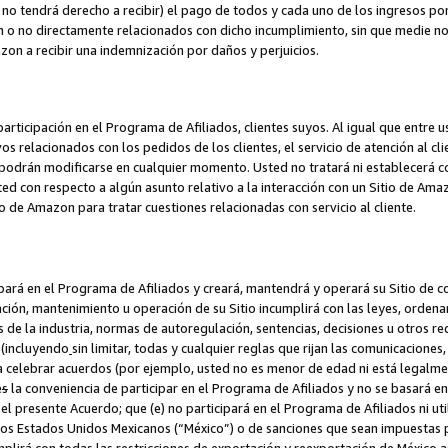
no tendrá derecho a recibir) el pago de todos y cada uno de los ingresos por
o no directamente relacionados con dicho incumplimiento, sin que medie not
azon a recibir una indemnización por daños y perjuicios.
articipación en el Programa de Afiliados, clientes suyos. Al igual que entre u
s relacionados con los pedidos de los clientes, el servicio de atención al cl
 y podrán modificarse en cualquier momento. Usted no tratará ni establecerá
sted con respecto a algún asunto relativo a la interacción con un Sitio de Ama
io de Amazon para tratar cuestiones relacionadas con servicio al cliente.
ipará en el Programa de Afiliados y creará, mantendrá y operará su Sitio de 
eación, mantenimiento u operación de su Sitio incumplirá con las leyes, orden
 de la industria, normas de autoregulación, sentencias, decisiones u otros re
 (incluyendo
sin limitar, todas y cualquier reglas que rijan las comunicaciones,
ra celebrar acuerdos (por ejemplo, usted no es menor de edad ni está legalme
e
s
la conveniencia de participar en el Programa de Afiliados y no se basará e
 presente Acuerdo; que (e) no participará en el Programa de Afiliados ni util
los Estados Unidos Mexicanos (“México”) o de sanciones que sean impuestas p