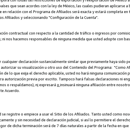
umplirá con todas las restricciones de exportación y reexportación de México 
aíses que sean acordes con la ley de México, las cuales pudieran aplicarse 
lite en relación con el Programa de Afiliados será exacta y estará completa 
los Afiliados y seleccionando "Configuración de la Cuenta".
ción contractual con respecto a la cantidad de tráfico o ingresos por comisi
; ni nos hacemos responsables de ninguna medida que usted adopte con base
r cualquier declaración sustancialmente similar que previamente haya sido pe
a autorizar su visualización u otro uso del Contenido del Programa: "Como A
ión de lo que exija el derecho aplicable, usted no hará ninguna comunicación 
tra autorización previa por escrito. Tampoco hará falsas declaraciones ni en
amos o respaldamos), n
i
expresará
o
insinuará ninguna afiliación entre nosotr
ste Acuerdo.
ed se registre o empiece a usar el Sitio de los Afiliados. Tanto usted como 
ente y sin necesidad de declaración judicial, si así lo permitiere el derecho 
or de dicha terminación será de 7 días naturales a partir de la fecha en que s