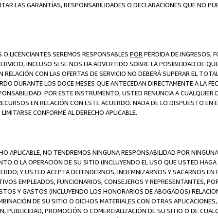
ITAR LAS GARANTÍAS, RESPONSABILIDADES O DECLARACIONES QUE NO PU
ES O LICENCIANTES SEREMOS RESPONSABLES
POR
PÉRDIDA DE INGRESOS, 
ERVICIO, INCLUSO SI SE NOS HA ADVERTIDO SOBRE LA POSIBILIDAD DE Q
N RELACIÓN CON LAS OFERTAS DE SERVICIO NO DEBERÁ SUPERAR EL TOTA
RDO DURANTE LOS DOCE MESES QUE ANTECEDAN DIRECTAMENTE A LA FECH
SPONSABILIDAD. POR ESTE INSTRUMENTO, USTED RENUNCIA A CUALQUIER
 RECURSOS EN RELACIÓN CON ESTE ACUERDO. NADA DE LO DISPUESTO EN 
LIMITARSE CONFORME AL DERECHO APLICABLE.
ECHO APLICABLE, NO TENDREMOS NINGUNA RESPONSABILIDAD POR NINGUN
NTO O LA OPERACIÓN DE SU SITIO (INCLUYENDO EL USO QUE USTED HAGA D
UERDO; Y USTED ACEPTA DEFENDERNOS, INDEMNIZARNOS Y SACARNOS EN P
CTIVOS EMPLEADOS, FUNCIONARIOS, CONSEJEROS Y REPRESENTANTES, PO
COSTOS Y GASTOS (INCLUYENDO LOS HONORARIOS DE ABOGADOS) RELACION
MBINACIÓN DE SU SITIO O DICHOS MATERIALES CON OTRAS APLICACIONES, 
, PUBLICIDAD, PROMOCIÓN O COMERCIALIZACIÓN DE SU SITIO O DE CUALQ