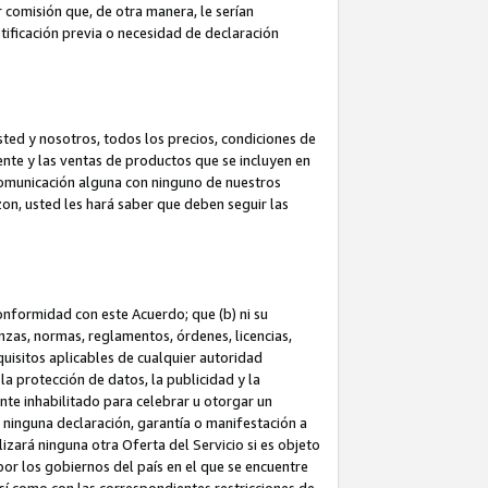
 comisión que, de otra manera, le serían
ificación previa o necesidad de declaración
sted y nosotros, todos los precios, condiciones de
iente y las ventas de productos que se incluyen en
 comunicación alguna con ninguno de nuestros
zon, usted les hará saber que deben seguir las
conformidad con este Acuerdo; que (b) ni su
anzas, normas, reglamentos, órdenes, licencias,
quisitos aplicables de cualquier autoridad
 la protección de datos, la publicidad y la
nte inhabilitado para celebrar u otorgar un
n ninguna declaración, garantía o manifestación a
izará ninguna otra Oferta del Servicio si es objeto
or los gobiernos del país en el que se encuentre