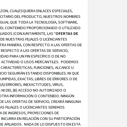
AZON, CUALESQUIERA ENLACES ESPECIALES,
LICITARIO DEL PRODUCTO, NUESTROS NOMBRES
 IGUAL QUE TODA LA TECNOLOGÍA, SOFTWARE,
 Y EL CONTENIDO PROPORCIONADO O UTILIZADO
ILIADOS (CONJUNTAMENTE, LAS "
OFERTAS DE
DE NUESTRAS FILIALES O LICENCIANTES
OTRA MANERA, CON RESPECTO A LAS OFERTAS DE
RESPECTO A LAS OFERTAS DE SERVICIO,
IDAD PARA UN FIN ESPECÍFICO O DE NO
S, ACTIVIDAD O USOS MERCANTILES. PODEMOS
 CARACTERÍSTICAS, FUNCIONES, ALCANCE U
ICIO SEGUIRÁN ESTANDO DISPONIBLES; NI QUE
MPIDAS, EXACTAS, LIBRES DE ERRORES O DE
) ERRORES, INEXACTITUDES, VIRUS,
 NI DEL (B) ACCESO NO AUTORIZADO O
U OTRA INFORMACIÓN O CONTENIDO. NINGÚN
E LAS OFERTAS DE SERVICIO, CREARÁ NINGUNA
S FILIALES O LICENCIANTES SEREMOS
A DE INGRESOS, PROYECCIONES DE
 INCURRA EN RELACIÓN CON SU PARTICIPACIÓN
DE AFILIADOS. NADA DE LO DISPUESTO EN ESTA