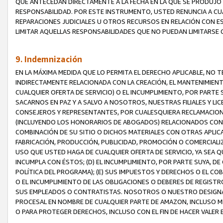
QUE ANTECEDAN DIRECTAMENTE A LA FECHA EN LA QUE SE PRODUJO 
RESPONSABILIDAD. POR ESTE INSTRUMENTO, USTED RENUNCIA A CU
REPARACIONES JUDICIALES U OTROS RECURSOS EN RELACIÓN CON E
LIMITAR AQUELLAS RESPONSABILIDADES QUE NO PUEDAN LIMITARSE 
9. Indemnización
EN LA MÁXIMA MEDIDA QUE LO PERMITA EL DERECHO APLICABLE, N
INDIRECTAMENTE RELACIONADA CON LA CREACIÓN, EL MANTENIMIENT
CUALQUIER OFERTA DE SERVICIO) O EL INCUMPLIMIENTO, POR PARTE
SACARNOS EN PAZ Y A SALVO A NOSOTROS, NUESTRAS FILIALES Y L
CONSEJEROS Y REPRESENTANTES, POR CUALESQUIERA RECLAMACIONE
(INCLUYENDO LOS HONORARIOS DE ABOGADOS) RELACIONADOS CON (A
COMBINACIÓN DE SU SITIO O DICHOS MATERIALES CON OTRAS APLICA
FABRICACIÓN, PRODUCCIÓN, PUBLICIDAD, PROMOCIÓN O COMERCIALIZA
USO QUE USTED HAGA DE CUALQUIER OFERTA DE SERVICIO, YA SEA 
INCUMPLA CON ÉSTOS; (D) EL INCUMPLIMIENTO, POR PARTE SUYA, 
POLÍTICA DEL PROGRAMA); (E) SUS IMPUESTOS Y DERECHOS O EL CO
O EL INCUMPLIMIENTO DE LAS OBLIGACIONES O DEBERES DE REGISTR
SUS EMPLEADOS O CONTRATISTAS. NOSOTROS O NUESTRO DESIGNA
PROCESAL EN NOMBRE DE CUALQUIER PARTE DE AMAZON, INCLUSO M
O PARA PROTEGER DERECHOS, INCLUSO CON EL FIN DE HACER VALER 