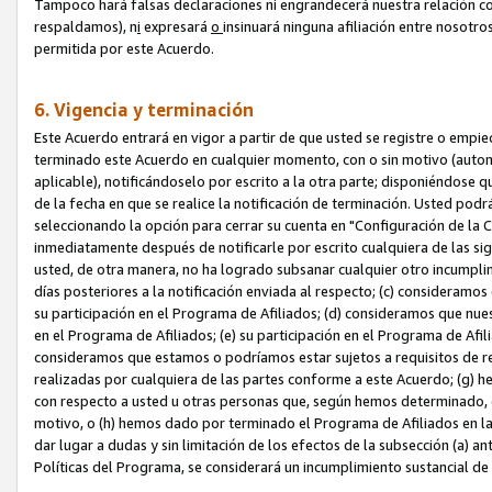
Tampoco hará falsas declaraciones ni engrandecerá nuestra relación co
respaldamos), n
i
expresará
o
insinuará ninguna afiliación entre nosotr
permitida por este Acuerdo.
6. Vigencia y terminación
Este Acuerdo entrará en vigor a partir de que usted se registre o empi
terminado este Acuerdo en cualquier momento, con o sin motivo (automát
aplicable), notificándoselo por escrito a la otra parte; disponiéndose q
de la fecha en que se realice la notificación de terminación. Usted podrá
seleccionando la opción para cerrar su cuenta en "Configuración de l
inmediatamente después de notificarle por escrito cualquiera de las sigu
usted, de otra manera, no ha logrado subsanar cualquier otro incumpli
días posteriores a la notificación enviada al respecto; (c) consideram
su participación en el Programa de Afiliados; (d) consideramos que nue
en el Programa de Afiliados; (e) su participación en el Programa de Afil
consideramos que estamos o podríamos estar sujetos a requisitos de re
realizadas por cualquiera de las partes conforme a este Acuerdo; (g)
con respecto a usted u otras personas que, según hemos determinado, e
motivo, o (h) hemos dado por terminado el Programa de Afiliados en l
dar lugar a dudas y sin limitación de los efectos de la subsección (a) a
Políticas del Programa, se considerará un incumplimiento sustancial d