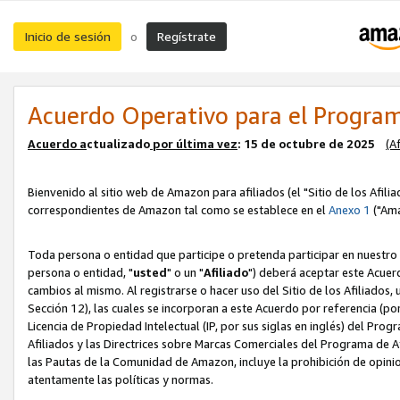
Inicio de sesión
Regístrate
o
Acuerdo Operativo para el Program
Acuerdo a
ctualizado
por ú
l
tima vez
: 15 de octubre de 2025
(A
Bienvenido al sitio web de Amazon para afiliados (el "Sitio de los Afili
correspondientes de Amazon tal como se establece en el
Anexo 1
("Ama
Toda persona o entidad que participe o pretenda participar en nuestro
persona o entidad, "
usted
" o un "
Afiliado
") deberá aceptar este Acuer
cambios al mismo. Al registrarse o hacer uso del Sitio de los Afiliados
Sección 12), las cuales se incorporan a este Acuerdo por referencia (po
Licencia de Propiedad Intelectual (IP, por sus siglas en inglés) del Pr
Afiliados y las Directrices sobre Marcas Comerciales del Programa de A
las Pautas de la Comunidad de Amazon, incluye la prohibición de opinio
atentamente las políticas y normas.