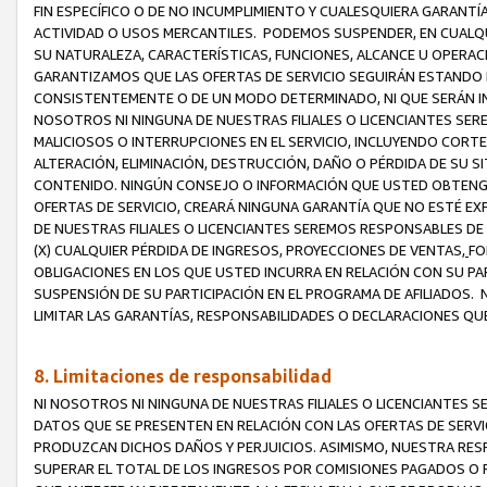
FIN ESPECÍFICO O DE NO INCUMPLIMIENTO Y CUALESQUIERA GARANTÍ
ACTIVIDAD O USOS MERCANTILES. PODEMOS SUSPENDER, EN CUALQU
SU NATURALEZA, CARACTERÍSTICAS, FUNCIONES, ALCANCE U OPERACI
GARANTIZAMOS QUE LAS OFERTAS DE SERVICIO SEGUIRÁN ESTANDO 
CONSISTENTEMENTE O DE UN MODO DETERMINADO, NI QUE SERÁN IN
NOSOTROS NI NINGUNA DE NUESTRAS FILIALES O LICENCIANTES SER
MALICIOSOS O INTERRUPCIONES EN EL SERVICIO, INCLUYENDO CORTES
ALTERACIÓN, ELIMINACIÓN, DESTRUCCIÓN, DAÑO O PÉRDIDA DE SU S
CONTENIDO. NINGÚN CONSEJO O INFORMACIÓN QUE USTED OBTENGA
OFERTAS DE SERVICIO, CREARÁ NINGUNA GARANTÍA QUE NO ESTÉ E
DE NUESTRAS FILIALES O LICENCIANTES SEREMOS RESPONSABLES D
(X) CUALQUIER PÉRDIDA DE INGRESOS, PROYECCIONES DE VENTAS,
FO
OBLIGACIONES EN LOS QUE USTED INCURRA EN RELACIÓN CON SU PART
SUSPENSIÓN DE SU PARTICIPACIÓN EN EL PROGRAMA DE AFILIADOS.
LIMITAR LAS GARANTÍAS, RESPONSABILIDADES O DECLARACIONES QU
8. Limitaciones de responsabilidad
NI NOSOTROS NI NINGUNA DE NUESTRAS FILIALES O LICENCIANTES
DATOS QUE SE PRESENTEN EN RELACIÓN CON LAS OFERTAS DE SERVIC
PRODUZCAN DICHOS DAÑOS Y PERJUICIOS. ASIMISMO, NUESTRA RESP
SUPERAR EL TOTAL DE LOS INGRESOS POR COMISIONES PAGADOS O