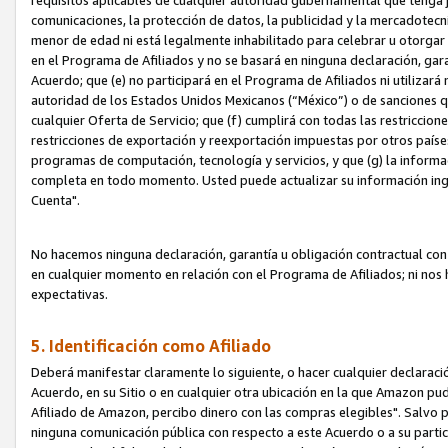
requisitos aplicables de cualquier autoridad gubernamental que tenga j
comunicaciones, la protección de datos, la publicidad y la mercadotecni
menor de edad ni está legalmente inhabilitado para celebrar u otorgar
en el Programa de Afiliados y no se basará en ninguna declaración, ga
Acuerdo; que (e) no participará en el Programa de Afiliados ni utilizará
autoridad de los Estados Unidos Mexicanos (“México”) o de sanciones q
cualquier Oferta de Servicio; que (f) cumplirá con todas las restriccio
restricciones de exportación y reexportación impuestas por otros países
programas de computación, tecnología y servicios, y que (g) la informac
completa en todo momento. Usted puede actualizar su información ingre
Cuenta".
No hacemos ninguna declaración, garantía u obligación contractual con 
en cualquier momento en relación con el Programa de Afiliados; ni no
expectativas.
5. Identificación como Afiliado
Deberá manifestar claramente lo siguiente, o hacer cualquier declarac
Acuerdo, en su Sitio o en cualquier otra ubicación en la que Amazon pu
Afiliado de Amazon, percibo dinero con las compras elegibles". Salvo po
ninguna comunicación pública con respecto a este Acuerdo o a su partici