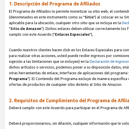
1. Descripción del Programa de Afiliados
El Programa de Afiliados le permite monetizar su sitio web, el contenid
(denominados en este instrumento como su "
Sitio
") al colocar en su Si
aplicable para la ubicación, cualquier otro sitio que se incluya en la
Decl
"
Sitio de Amazon
"). Dichos enlaces deben utilizar correctamente los 
cumplir con este Acuerdo ("
Enlaces
Especiales
")
.
Cuando nuestros clientes hacen click en los Enlaces Especiales para com
para realizar otras acciones, usted puede recibir ingresos por comisio
sujeción a las limitaciones que se incluyen) en la
Declaración de Ingreso
dichos artículos o servicios, podemos poner a su disposición datos, im
otras herramientas de enlace, interfaces de aplicaciones del programa 
Programa
"). El Contenido del Programa excluye de manera específica 
ofertas de productos de cualquier sitio distinto al Sitio de Amazon.
2. Requisitos de Cumplimiento del Programa de Afili
Deberá cumplir con este Acuerdo para participar en el Programa de Afil
Deberá proporcionarnos, sin dilación, cualquier información que le sol