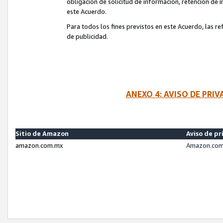
obligación de solicitud de información, retención de
este Acuerdo.
Para todos los fines previstos en este Acuerdo, las r
de publicidad.
ANEXO 4: AVISO DE PRI
Sitio de Amazon
Aviso de pr
amazon.com.mx
Amazon.com.