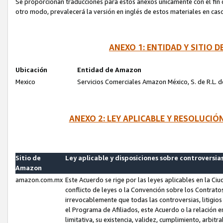
Se proporcionan traducciones para estos anexos únicamente con el fin de
otro modo, prevalecerá la versión en inglés de estos materiales en cas
ANEXO 1: ENTIDAD Y SITIO
Ubicación
Entidad de Amazon
Mexico
Servicios Comerciales Amazon México, S. de R.L. de
ANEXO 2: LEY APLICABLE Y RESOLUCI
Sitio de
Ley aplicable y disposiciones sobre controversia
Amazon
amazon.com.mx
Este Acuerdo se rige por las leyes aplicables en la Ci
conflicto de leyes o la Convención sobre los Contrat
irrevocablemente que todas las controversias, litigio
el Programa de Afiliados, este Acuerdo o la relación 
limitativa, su existencia, validez, cumplimiento, arbit