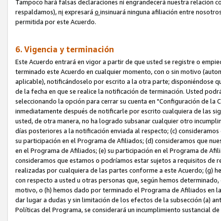
Tampoco hará falsas declaraciones ni engrandecerá nuestra relación co
respaldamos), n
i
expresará
o
insinuará ninguna afiliación entre nosotr
permitida por este Acuerdo.
6. Vigencia y terminación
Este Acuerdo entrará en vigor a partir de que usted se registre o empi
terminado este Acuerdo en cualquier momento, con o sin motivo (automát
aplicable), notificándoselo por escrito a la otra parte; disponiéndose q
de la fecha en que se realice la notificación de terminación. Usted podrá
seleccionando la opción para cerrar su cuenta en "Configuración de l
inmediatamente después de notificarle por escrito cualquiera de las sigu
usted, de otra manera, no ha logrado subsanar cualquier otro incumpli
días posteriores a la notificación enviada al respecto; (c) consideram
su participación en el Programa de Afiliados; (d) consideramos que nue
en el Programa de Afiliados; (e) su participación en el Programa de Afil
consideramos que estamos o podríamos estar sujetos a requisitos de re
realizadas por cualquiera de las partes conforme a este Acuerdo; (g)
con respecto a usted u otras personas que, según hemos determinado, e
motivo, o (h) hemos dado por terminado el Programa de Afiliados en l
dar lugar a dudas y sin limitación de los efectos de la subsección (a) a
Políticas del Programa, se considerará un incumplimiento sustancial d