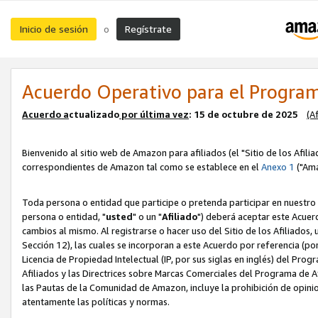
Inicio de sesión
Regístrate
o
Acuerdo Operativo para el Program
Acuerdo a
ctualizado
por ú
l
tima vez
: 15 de octubre de 2025
(A
Bienvenido al sitio web de Amazon para afiliados (el "Sitio de los Afili
correspondientes de Amazon tal como se establece en el
Anexo 1
("Ama
Toda persona o entidad que participe o pretenda participar en nuestro
persona o entidad, "
usted
" o un "
Afiliado
") deberá aceptar este Acuer
cambios al mismo. Al registrarse o hacer uso del Sitio de los Afiliados
Sección 12), las cuales se incorporan a este Acuerdo por referencia (po
Licencia de Propiedad Intelectual (IP, por sus siglas en inglés) del Pr
Afiliados y las Directrices sobre Marcas Comerciales del Programa de A
las Pautas de la Comunidad de Amazon, incluye la prohibición de opinio
atentamente las políticas y normas.