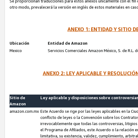
Se proporcionan traducciones para estos anexos únicamente con el fin de
otro modo, prevalecerá la versión en inglés de estos materiales en cas
ANEXO 1: ENTIDAD Y SITIO
Ubicación
Entidad de Amazon
Mexico
Servicios Comerciales Amazon México, S. de R.L. de
ANEXO 2: LEY APLICABLE Y RESOLUCI
Sitio de
Ley aplicable y disposiciones sobre controversia
Amazon
amazon.com.mx
Este Acuerdo se rige por las leyes aplicables en la Ci
conflicto de leyes o la Convención sobre los Contrat
irrevocablemente que todas las controversias, litigio
el Programa de Afiliados, este Acuerdo o la relación 
limitativa, su existencia, validez, cumplimiento, arbit