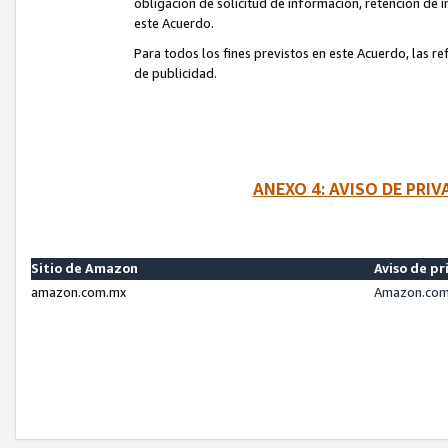
obligación de solicitud de información, retención de
este Acuerdo.
Para todos los fines previstos en este Acuerdo, las r
de publicidad.
ANEXO 4: AVISO DE PRI
Sitio de Amazon
Aviso de pr
amazon.com.mx
Amazon.com.