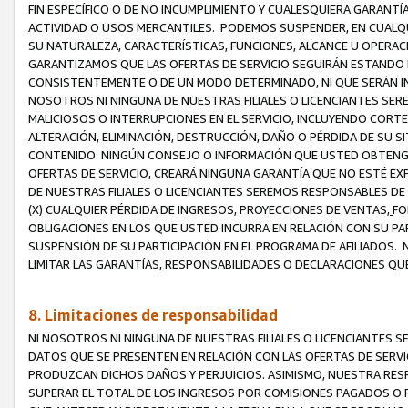
FIN ESPECÍFICO O DE NO INCUMPLIMIENTO Y CUALESQUIERA GARANTÍ
ACTIVIDAD O USOS MERCANTILES. PODEMOS SUSPENDER, EN CUALQU
SU NATURALEZA, CARACTERÍSTICAS, FUNCIONES, ALCANCE U OPERACI
GARANTIZAMOS QUE LAS OFERTAS DE SERVICIO SEGUIRÁN ESTANDO 
CONSISTENTEMENTE O DE UN MODO DETERMINADO, NI QUE SERÁN IN
NOSOTROS NI NINGUNA DE NUESTRAS FILIALES O LICENCIANTES SER
MALICIOSOS O INTERRUPCIONES EN EL SERVICIO, INCLUYENDO CORTES
ALTERACIÓN, ELIMINACIÓN, DESTRUCCIÓN, DAÑO O PÉRDIDA DE SU S
CONTENIDO. NINGÚN CONSEJO O INFORMACIÓN QUE USTED OBTENGA
OFERTAS DE SERVICIO, CREARÁ NINGUNA GARANTÍA QUE NO ESTÉ E
DE NUESTRAS FILIALES O LICENCIANTES SEREMOS RESPONSABLES D
(X) CUALQUIER PÉRDIDA DE INGRESOS, PROYECCIONES DE VENTAS,
FO
OBLIGACIONES EN LOS QUE USTED INCURRA EN RELACIÓN CON SU PART
SUSPENSIÓN DE SU PARTICIPACIÓN EN EL PROGRAMA DE AFILIADOS.
LIMITAR LAS GARANTÍAS, RESPONSABILIDADES O DECLARACIONES QU
8. Limitaciones de responsabilidad
NI NOSOTROS NI NINGUNA DE NUESTRAS FILIALES O LICENCIANTES
DATOS QUE SE PRESENTEN EN RELACIÓN CON LAS OFERTAS DE SERVIC
PRODUZCAN DICHOS DAÑOS Y PERJUICIOS. ASIMISMO, NUESTRA RESP
SUPERAR EL TOTAL DE LOS INGRESOS POR COMISIONES PAGADOS O