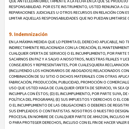
QUE ANTECEDAN DIRECTAMENTE A LA FECHA EN LA QUE SE PRODUJO 
RESPONSABILIDAD. POR ESTE INSTRUMENTO, USTED RENUNCIA A CU
REPARACIONES JUDICIALES U OTROS RECURSOS EN RELACIÓN CON E
LIMITAR AQUELLAS RESPONSABILIDADES QUE NO PUEDAN LIMITARSE 
9. Indemnización
EN LA MÁXIMA MEDIDA QUE LO PERMITA EL DERECHO APLICABLE, N
INDIRECTAMENTE RELACIONADA CON LA CREACIÓN, EL MANTENIMIENT
CUALQUIER OFERTA DE SERVICIO) O EL INCUMPLIMIENTO, POR PARTE
SACARNOS EN PAZ Y A SALVO A NOSOTROS, NUESTRAS FILIALES Y L
CONSEJEROS Y REPRESENTANTES, POR CUALESQUIERA RECLAMACIONE
(INCLUYENDO LOS HONORARIOS DE ABOGADOS) RELACIONADOS CON (A
COMBINACIÓN DE SU SITIO O DICHOS MATERIALES CON OTRAS APLICA
FABRICACIÓN, PRODUCCIÓN, PUBLICIDAD, PROMOCIÓN O COMERCIALIZA
USO QUE USTED HAGA DE CUALQUIER OFERTA DE SERVICIO, YA SEA 
INCUMPLA CON ÉSTOS; (D) EL INCUMPLIMIENTO, POR PARTE SUYA, 
POLÍTICA DEL PROGRAMA); (E) SUS IMPUESTOS Y DERECHOS O EL CO
O EL INCUMPLIMIENTO DE LAS OBLIGACIONES O DEBERES DE REGISTR
SUS EMPLEADOS O CONTRATISTAS. NOSOTROS O NUESTRO DESIGNA
PROCESAL EN NOMBRE DE CUALQUIER PARTE DE AMAZON, INCLUSO M
O PARA PROTEGER DERECHOS, INCLUSO CON EL FIN DE HACER VALER 