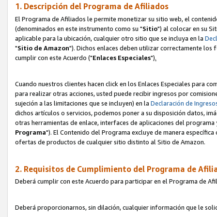
1. Descripción del Programa de Afiliados
El Programa de Afiliados le permite monetizar su sitio web, el contenid
(denominados en este instrumento como su "
Sitio
") al colocar en su Si
aplicable para la ubicación, cualquier otro sitio que se incluya en la
Decl
"
Sitio de Amazon
"). Dichos enlaces deben utilizar correctamente los 
cumplir con este Acuerdo ("
Enlaces
Especiales
")
.
Cuando nuestros clientes hacen click en los Enlaces Especiales para com
para realizar otras acciones, usted puede recibir ingresos por comisio
sujeción a las limitaciones que se incluyen) en la
Declaración de Ingreso
dichos artículos o servicios, podemos poner a su disposición datos, im
otras herramientas de enlace, interfaces de aplicaciones del programa 
Programa
"). El Contenido del Programa excluye de manera específica 
ofertas de productos de cualquier sitio distinto al Sitio de Amazon.
2. Requisitos de Cumplimiento del Programa de Afili
Deberá cumplir con este Acuerdo para participar en el Programa de Afil
Deberá proporcionarnos, sin dilación, cualquier información que le sol