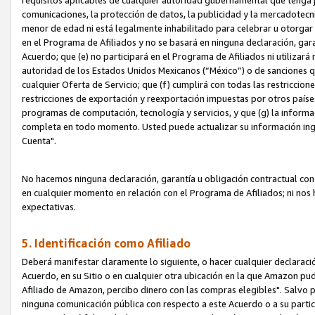
requisitos aplicables de cualquier autoridad gubernamental que tenga j
comunicaciones, la protección de datos, la publicidad y la mercadotecni
menor de edad ni está legalmente inhabilitado para celebrar u otorgar
en el Programa de Afiliados y no se basará en ninguna declaración, ga
Acuerdo; que (e) no participará en el Programa de Afiliados ni utilizará
autoridad de los Estados Unidos Mexicanos (“México”) o de sanciones q
cualquier Oferta de Servicio; que (f) cumplirá con todas las restriccio
restricciones de exportación y reexportación impuestas por otros países
programas de computación, tecnología y servicios, y que (g) la informac
completa en todo momento. Usted puede actualizar su información ingre
Cuenta".
No hacemos ninguna declaración, garantía u obligación contractual con 
en cualquier momento en relación con el Programa de Afiliados; ni no
expectativas.
5. Identificación como Afiliado
Deberá manifestar claramente lo siguiente, o hacer cualquier declarac
Acuerdo, en su Sitio o en cualquier otra ubicación en la que Amazon pu
Afiliado de Amazon, percibo dinero con las compras elegibles". Salvo po
ninguna comunicación pública con respecto a este Acuerdo o a su partici