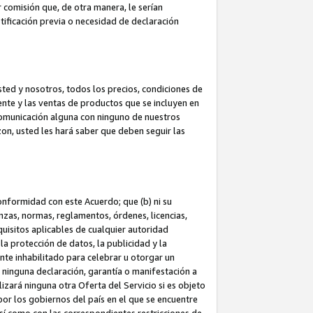
 comisión que, de otra manera, le serían
ificación previa o necesidad de declaración
sted y nosotros, todos los precios, condiciones de
iente y las ventas de productos que se incluyen en
 comunicación alguna con ninguno de nuestros
zon, usted les hará saber que deben seguir las
conformidad con este Acuerdo; que (b) ni su
anzas, normas, reglamentos, órdenes, licencias,
quisitos aplicables de cualquier autoridad
 la protección de datos, la publicidad y la
nte inhabilitado para celebrar u otorgar un
n ninguna declaración, garantía o manifestación a
izará ninguna otra Oferta del Servicio si es objeto
or los gobiernos del país en el que se encuentre