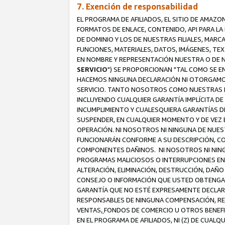
7. Exención de responsabilidad
EL PROGRAMA DE AFILIADOS, EL SITIO DE AMAZO
FORMATOS DE ENLACE, CONTENIDO, API PARA L
DE DOMINIO Y LOS DE NUESTRAS FILIALES, MAR
FUNCIONES, MATERIALES, DATOS, IMÁGENES, T
EN NOMBRE Y REPRESENTACIÓN NUESTRA O DE NU
SERVICIO
") SE PROPORCIONAN "TAL COMO SE E
HACEMOS NINGUNA DECLARACIÓN NI OTORGAMOS G
SERVICIO. TANTO NOSOTROS COMO NUESTRAS FI
INCLUYENDO CUALQUIER GARANTÍA IMPLÍCITA DE 
INCUMPLIMIENTO Y CUALESQUIERA GARANTÍAS D
SUSPENDER, EN CUALQUIER MOMENTO Y DE VEZ E
OPERACIÓN. NI NOSOTROS NI NINGUNA DE NUEST
FUNCIONARÁN CONFORME A SU DESCRIPCIÓN, CO
COMPONENTES DAÑINOS. NI NOSOTROS NI NINGUN
PROGRAMAS MALICIOSOS O INTERRUPCIONES EN E
ALTERACIÓN, ELIMINACIÓN, DESTRUCCIÓN, DAÑO
CONSEJO O INFORMACIÓN QUE USTED OBTENGA D
GARANTÍA QUE NO ESTÉ EXPRESAMENTE DECLARA
RESPONSABLES DE NINGUNA COMPENSACIÓN, REE
VENTAS,
FONDOS DE COMERCIO U OTROS BENEFIC
EN EL PROGRAMA DE AFILIADOS, NI (Z) DE CUAL