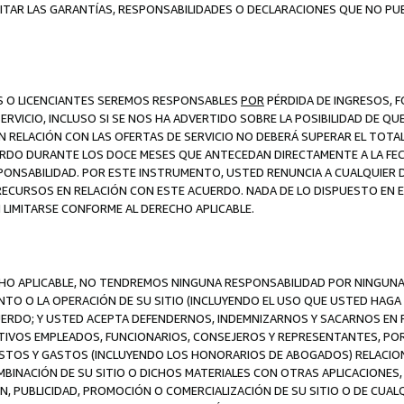
ITAR LAS GARANTÍAS, RESPONSABILIDADES O DECLARACIONES QUE NO PU
ES O LICENCIANTES SEREMOS RESPONSABLES
POR
PÉRDIDA DE INGRESOS, 
ERVICIO, INCLUSO SI SE NOS HA ADVERTIDO SOBRE LA POSIBILIDAD DE Q
N RELACIÓN CON LAS OFERTAS DE SERVICIO NO DEBERÁ SUPERAR EL TOTA
RDO DURANTE LOS DOCE MESES QUE ANTECEDAN DIRECTAMENTE A LA FECH
SPONSABILIDAD. POR ESTE INSTRUMENTO, USTED RENUNCIA A CUALQUIER
 RECURSOS EN RELACIÓN CON ESTE ACUERDO. NADA DE LO DISPUESTO EN 
LIMITARSE CONFORME AL DERECHO APLICABLE.
ECHO APLICABLE, NO TENDREMOS NINGUNA RESPONSABILIDAD POR NINGUN
NTO O LA OPERACIÓN DE SU SITIO (INCLUYENDO EL USO QUE USTED HAGA D
UERDO; Y USTED ACEPTA DEFENDERNOS, INDEMNIZARNOS Y SACARNOS EN P
CTIVOS EMPLEADOS, FUNCIONARIOS, CONSEJEROS Y REPRESENTANTES, PO
COSTOS Y GASTOS (INCLUYENDO LOS HONORARIOS DE ABOGADOS) RELACION
MBINACIÓN DE SU SITIO O DICHOS MATERIALES CON OTRAS APLICACIONES, 
, PUBLICIDAD, PROMOCIÓN O COMERCIALIZACIÓN DE SU SITIO O DE CUALQ