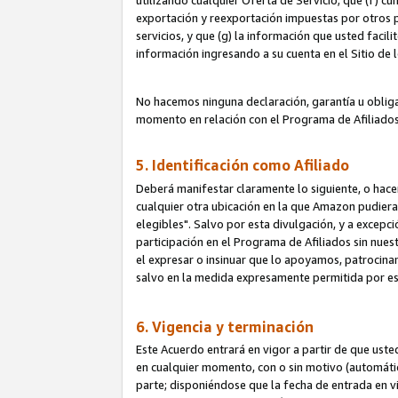
utilizando cualquier Oferta de Servicio; que (f) c
exportación y reexportación impuestas por otros p
servicios, y que (g) la información que usted faci
información ingresando a su cuenta en el Sitio de 
No hacemos ninguna declaración, garantía u obliga
momento en relación con el Programa de Afiliados
5. Identificación como Afiliado
Deberá manifestar claramente lo siguiente, o hace
cualquier otra ubicación en la que Amazon pudier
elegibles". Salvo por esta divulgación, y a excepc
participación en el Programa de Afiliados sin nues
el expresar o insinuar que lo apoyamos, patrocin
salvo en la medida expresamente permitida por e
6. Vigencia y terminación
Este Acuerdo entrará en vigor a partir de que ust
en cualquier momento, con o sin motivo (automáticam
parte; disponiéndose que la fecha de entrada en vig