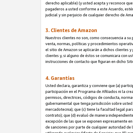
derecho aplicable) (y usted acepta y reconoce que 
pagaderos a usted conforme a este Acuerdo, estén 
judicial y sin perjuicio de cualquier derecho de Am
3. Clientes de Amazon
Nuestros clientes no son, como consecuencia a su p
venta, normas, políticas y procedimientos operativo
el sitio de Amazon se aplicarán a dichos clientes
clientes y, si alguno de éstos se comunicara con u
instrucciones de contacto que figuran en dicho Sit
4. Garantías
Usted declara, garantiza y conviene que (a) partic
participación en el Programa de Afiliados ni la cr
permisos, directrices, códigos de conducta, normas
gubernamental que tenga jurisdicción sobre usted
mercadotecnia); que (c) tiene la facultad legal pa
contrato); que (d) evaluó de manera independient
excepción de las que se exponen expresamente en el
de sanciones por parte de cualquier autoridad de 