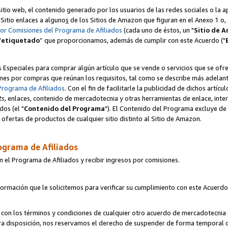
itio web, el contenido generado por los usuarios de las redes sociales o la 
u Sitio enlaces a alguno
s
de los Sitios de Amazon que figuran en el Anexo 1 o, s
por Comisiones del Programa de Afiliados
(cada uno de éstos, un "
Sitio de 
"
etiquetado
” que proporcionamos, además de cumplir con este Acuerdo ("
s Especiales para comprar algún artículo que se vende o servicios que se ofre
nes por compras que reúnan los requisitos, tal como se describe más adelante 
Programa de Afiliados
. Con el fin de facilitarle la publicidad de dichos artíc
ts
, enlaces, contenido de mercadotecnia y otras herramientas de enlace, int
os (el "
Contenido del Programa
"). El Contenido del Programa excluye de 
ofertas de productos de cualquier sitio distinto al Sitio de Amazon.
ograma de Afiliados
n el Programa de Afiliados y recibir ingresos por comisiones.
formación que le solicitemos para verificar su cumplimiento con este Acuerd
con los términos y condiciones de cualquier otro acuerdo de mercadotecnia d
tra disposición, nos reservamos el derecho de suspender de forma temporal 