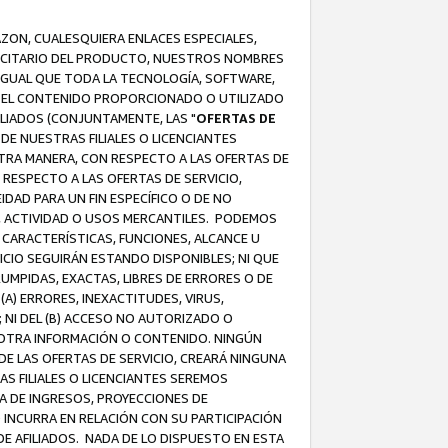
AZON, CUALESQUIERA ENLACES ESPECIALES,
LICITARIO DEL PRODUCTO, NUESTROS NOMBRES
 IGUAL QUE TODA LA TECNOLOGÍA, SOFTWARE,
 Y EL CONTENIDO PROPORCIONADO O UTILIZADO
ILIADOS (CONJUNTAMENTE, LAS "
OFERTAS DE
DE NUESTRAS FILIALES O LICENCIANTES
OTRA MANERA, CON RESPECTO A LAS OFERTAS DE
RESPECTO A LAS OFERTAS DE SERVICIO,
IDAD PARA UN FIN ESPECÍFICO O DE NO
S, ACTIVIDAD O USOS MERCANTILES. PODEMOS
 CARACTERÍSTICAS, FUNCIONES, ALCANCE U
ICIO SEGUIRÁN ESTANDO DISPONIBLES; NI QUE
MPIDAS, EXACTAS, LIBRES DE ERRORES O DE
) ERRORES, INEXACTITUDES, VIRUS,
 NI DEL (B) ACCESO NO AUTORIZADO O
U OTRA INFORMACIÓN O CONTENIDO. NINGÚN
E LAS OFERTAS DE SERVICIO, CREARÁ NINGUNA
S FILIALES O LICENCIANTES SEREMOS
A DE INGRESOS, PROYECCIONES DE
 INCURRA EN RELACIÓN CON SU PARTICIPACIÓN
DE AFILIADOS. NADA DE LO DISPUESTO EN ESTA