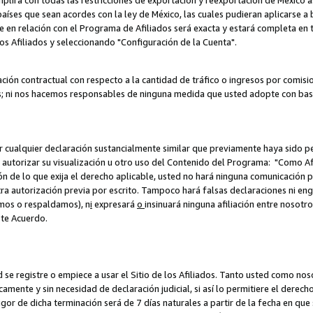
umplirá con todas las restricciones de exportación y reexportación de México 
aíses que sean acordes con la ley de México, las cuales pudieran aplicarse 
lite en relación con el Programa de Afiliados será exacta y estará completa 
los Afiliados y seleccionando "Configuración de la Cuenta".
ción contractual con respecto a la cantidad de tráfico o ingresos por comisi
; ni nos hacemos responsables de ninguna medida que usted adopte con base
r cualquier declaración sustancialmente similar que previamente haya sido pe
a autorizar su visualización u otro uso del Contenido del Programa: "Como A
ión de lo que exija el derecho aplicable, usted no hará ninguna comunicación 
tra autorización previa por escrito. Tampoco hará falsas declaraciones ni en
amos o respaldamos), n
i
expresará
o
insinuará ninguna afiliación entre nosotr
ste Acuerdo.
ed se registre o empiece a usar el Sitio de los Afiliados. Tanto usted como 
ente y sin necesidad de declaración judicial, si así lo permitiere el derecho 
or de dicha terminación será de 7 días naturales a partir de la fecha en que s