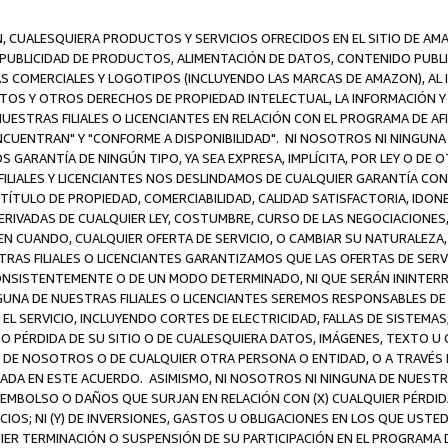
N, CUALESQUIERA PRODUCTOS Y SERVICIOS OFRECIDOS EN EL SITIO DE AM
A PUBLICIDAD DE PRODUCTOS, ALIMENTACIÓN DE DATOS, CONTENIDO PUB
CAS COMERCIALES Y LOGOTIPOS (INCLUYENDO LAS MARCAS DE AMAZON), AL
EXTOS Y OTROS DERECHOS DE PROPIEDAD INTELECTUAL, LA INFORMACIÓN
ESTRAS FILIALES O LICENCIANTES EN RELACIÓN CON EL PROGRAMA DE AF
NCUENTRAN" Y "CONFORME A DISPONIBILIDAD". NI NOSOTROS NI NINGUNA 
ARANTÍA DE NINGÚN TIPO, YA SEA EXPRESA, IMPLÍCITA, POR LEY O DE 
LIALES Y LICENCIANTES NOS DESLINDAMOS DE CUALQUIER GARANTÍA CON 
TÍTULO DE PROPIEDAD, COMERCIABILIDAD, CALIDAD SATISFACTORIA, IDONE
ERIVADAS DE CUALQUIER LEY, COSTUMBRE, CURSO DE LAS NEGOCIACIONE
N CUANDO, CUALQUIER OFERTA DE SERVICIO, O CAMBIAR SU NATURALEZA,
RAS FILIALES O LICENCIANTES GARANTIZAMOS QUE LAS OFERTAS DE SERV
NSISTENTEMENTE O DE UN MODO DETERMINADO, NI QUE SERÁN ININTERRU
A DE NUESTRAS FILIALES O LICENCIANTES SEREMOS RESPONSABLES DE (A
L SERVICIO, INCLUYENDO CORTES DE ELECTRICIDAD, FALLAS DE SISTEMAS;
 O PÉRDIDA DE SU SITIO O DE CUALESQUIERA DATOS, IMÁGENES, TEXTO 
E NOSOTROS O DE CUALQUIER OTRA PERSONA O ENTIDAD, O A TRAVÉS D
DA EN ESTE ACUERDO. ASIMISMO, NI NOSOTROS NI NINGUNA DE NUESTRA
MBOLSO O DAÑOS QUE SURJAN EN RELACIÓN CON (X) CUALQUIER PÉRDID
IOS; NI (Y) DE INVERSIONES, GASTOS U OBLIGACIONES EN LOS QUE USTED
QUIER TERMINACIÓN O SUSPENSIÓN DE SU PARTICIPACIÓN EN EL PROGRAMA 