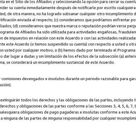
ta en el Sitio de los Afiliados y seleccionando la opción para cerrar su cuen
r su cuenta inmediatamente después de notificarle por escrito cualquiera de
sted, de otra manera, no ha logrado subsanar cualquier otro incumplimiento d
otificación enviada al respecto; (c) consideramos que podríamos enfrentar p
iliados; (d) consideramos que nuestra marca o reputación podrían verse perju
Programa de Afiliados ha sido utilizada para actividades engañosas, fraudule
ón de impuestos en relación con este Acuerdo o con las actividades realizada
te este Acuerdo (o hemos suspendido su cuenta) con respecto a usted u otr
con usted por cualquier motivo, o (h) hemos dado por terminado el Programa
 dar lugar a dudas y sin limitación de los efectos de la subsección (a) anteri
ama, se considerará un incumplimiento sustancial de este Acuerdo.
r comisiones devengados e insolutos durante un periodo razonable para garan
lución).
extinguirán todos los derechos y las obligaciones de las partes, incluyendo
derechos y obligaciones de las partes conforme a las Secciones 3, 4, 5, 6, 7,
cualesquiera obligaciones de pago pagaderas e insolutas conforme a este Acue
 a ninguna de las partes de ninguna responsabilidad por cualquier incumpli