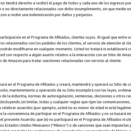
no tendrá derecho a recibir) el pago de todos y cada uno de los ingresos por
o no directamente relacionados con dicho incumplimiento, sin que medie not
azon a recibir una indemnización por daños y perjuicios.
articipación en el Programa de Afiliados, clientes suyos. Al igual que entre u
s relacionados con los pedidos de los clientes, el servicio de atención al cl
 y podrán modificarse en cualquier momento. Usted no tratará ni establecerá
sted con respecto a algún asunto relativo a la interacción con un Sitio de Ama
io de Amazon para tratar cuestiones relacionadas con servicio al cliente.
ipará en el Programa de Afiliados y creará, mantendrá y operará su Sitio de 
eación, mantenimiento u operación de su Sitio incumplirá con las leyes, orden
 de la industria, normas de autoregulación, sentencias, decisiones u otros re
 (incluyendo
sin limitar, todas y cualquier reglas que rijan las comunicaciones,
ra celebrar acuerdos (por ejemplo, usted no es menor de edad ni está legalme
e
s
la conveniencia de participar en el Programa de Afiliados y no se basará e
 presente Acuerdo; que (e) no participará en el Programa de Afiliados ni util
los Estados Unidos Mexicanos (“México”) o de sanciones que sean impuestas p