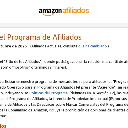
el Programa de Afiliados
octubre de 2025
(Afiliados Actuales, consulte
qué ha cambiado
.)
el "Sitio de los Afiliados"), donde podrá gestionar la relación mercantil de a
zon" o "nosotros" o términos similares).
articipar en nuestro programa de mercadotecnia para afiliados (el "
Program
rdo Operativo para el Programa de Afiliados (el presente "
Acuerdo
") sin r
do, incluyendo las
Políticas del Programa
(definidas en la Sección 12), las c
en el Programa de Afiliados, la Licencia de Propiedad Intelectual (IP, por sus 
ma de Afiliados y las Directrices sobre Marcas Comerciales del Programa de A
 la Comunidad de Amazon, incluye la prohibición de opiniones de clientes qu
normas.
dos