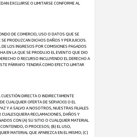
EDAN EXCLUIRSE O LIMITARSE CONFORME AL
FONDO DE COMERCIO, USO O DATOS QUE SE
UE SE PRODUZCAN DICHOS DAÑOS Y PERJUICIOS.
L DE LOS INGRESOS POR COMISIONES PAGADOS
A EN LA QUE SE PRODUJO EL EVENTO QUE DIO
 DERECHO O RECURSO INCLUYENDO EL DERECHO A
ESTE PÁRRAFO TENDRÁ COMO EFECTO LIMITAR
A CUESTIÓN DIRECTA O INDIRECTAMENTE
E CUALQUIER OFERTA DE SERVICIO) O EL
AZ Y A SALVO A NOSOTROS, NUESTRAS FILIALES
R CUALESQUIERA RECLAMACIONES, DAÑOS Y
ADOS CON (A) SU SITIO O CUALQUIER MATERIAL
CONTENIDO, O PROCESOS; (B) EL USO,
UIER MATERIAL QUE APAREZCA EN EL MISMO; (C)