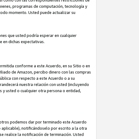
así como con las correspondientes restricciones de
a bienes, programas de computación, tecnología y
en todo momento. Usted puede actualizar su
ones que usted podría esperar en cualquier
 en dichas expectativas.
rmitida conforme a este Acuerdo, en su Sitio o en
filiado de Amazon, percibo dinero con las compras
pública con respecto a este Acuerdo o a su
grandecerá nuestra relación con usted (incluyendo
os y usted o cualquier otra persona o entidad,
nosotros podemos dar por terminado este Acuerdo
aplicable), notificándoselo por escrito a la otra
e realice la notificación de terminación. Usted