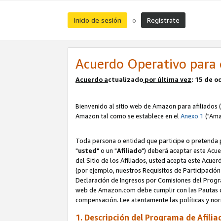
Inicio de sesión
Regístrate
o
Acuerdo Operativo para 
Acuerdo a
ctualizado
por ú
l
tima vez
: 15 de 
Bienvenido al sitio web de Amazon para afiliados (
Amazon tal como se establece en el
Anexo 1
("Ama
Toda persona o entidad que participe o pretenda p
"
usted
" o un "
Afiliado
") deberá aceptar este Acue
del Sitio de los Afiliados, usted acepta este Acuer
(por ejemplo, nuestros Requisitos de Participación 
Declaración de Ingresos por Comisiones del Progra
web de Amazon.com debe cumplir con las Pautas de
compensación. Lee atentamente las políticas y 
1. Descripción del Programa de Afilia