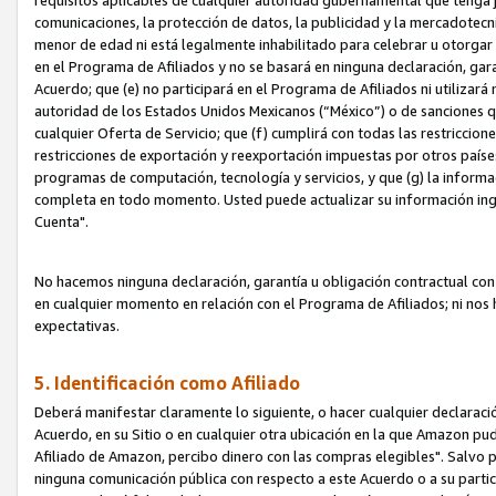
requisitos aplicables de cualquier autoridad gubernamental que tenga j
comunicaciones, la protección de datos, la publicidad y la mercadotecni
menor de edad ni está legalmente inhabilitado para celebrar u otorgar
en el Programa de Afiliados y no se basará en ninguna declaración, ga
Acuerdo; que (e) no participará en el Programa de Afiliados ni utilizará
autoridad de los Estados Unidos Mexicanos (“México”) o de sanciones q
cualquier Oferta de Servicio; que (f) cumplirá con todas las restriccio
restricciones de exportación y reexportación impuestas por otros países
programas de computación, tecnología y servicios, y que (g) la informac
completa en todo momento. Usted puede actualizar su información ingre
Cuenta".
No hacemos ninguna declaración, garantía u obligación contractual con 
en cualquier momento en relación con el Programa de Afiliados; ni no
expectativas.
5. Identificación como Afiliado
Deberá manifestar claramente lo siguiente, o hacer cualquier declarac
Acuerdo, en su Sitio o en cualquier otra ubicación en la que Amazon pu
Afiliado de Amazon, percibo dinero con las compras elegibles". Salvo po
ninguna comunicación pública con respecto a este Acuerdo o a su partici