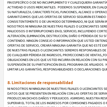
FIN ESPECÍFICO O DE NO INCUMPLIMIENTO Y CUALESQUIERA GARANTÍ
ACTIVIDAD O USOS MERCANTILES. PODEMOS SUSPENDER, EN CUALQU
SU NATURALEZA, CARACTERÍSTICAS, FUNCIONES, ALCANCE U OPERACI
GARANTIZAMOS QUE LAS OFERTAS DE SERVICIO SEGUIRÁN ESTANDO 
CONSISTENTEMENTE O DE UN MODO DETERMINADO, NI QUE SERÁN IN
NOSOTROS NI NINGUNA DE NUESTRAS FILIALES O LICENCIANTES SER
MALICIOSOS O INTERRUPCIONES EN EL SERVICIO, INCLUYENDO CORTES
ALTERACIÓN, ELIMINACIÓN, DESTRUCCIÓN, DAÑO O PÉRDIDA DE SU S
CONTENIDO. NINGÚN CONSEJO O INFORMACIÓN QUE USTED OBTENGA
OFERTAS DE SERVICIO, CREARÁ NINGUNA GARANTÍA QUE NO ESTÉ E
DE NUESTRAS FILIALES O LICENCIANTES SEREMOS RESPONSABLES D
(X) CUALQUIER PÉRDIDA DE INGRESOS, PROYECCIONES DE VENTAS,
FO
OBLIGACIONES EN LOS QUE USTED INCURRA EN RELACIÓN CON SU PART
SUSPENSIÓN DE SU PARTICIPACIÓN EN EL PROGRAMA DE AFILIADOS.
LIMITAR LAS GARANTÍAS, RESPONSABILIDADES O DECLARACIONES QU
8. Limitaciones de responsabilidad
NI NOSOTROS NI NINGUNA DE NUESTRAS FILIALES O LICENCIANTES
DATOS QUE SE PRESENTEN EN RELACIÓN CON LAS OFERTAS DE SERVIC
PRODUZCAN DICHOS DAÑOS Y PERJUICIOS. ASIMISMO, NUESTRA RESP
SUPERAR EL TOTAL DE LOS INGRESOS POR COMISIONES PAGADOS O