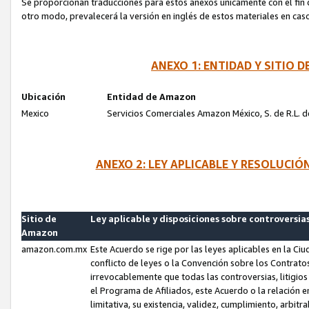
Se proporcionan traducciones para estos anexos únicamente con el fin de
otro modo, prevalecerá la versión en inglés de estos materiales en cas
ANEXO 1: ENTIDAD Y SITIO
Ubicación
Entidad de Amazon
Mexico
Servicios Comerciales Amazon México, S. de R.L. de
ANEXO 2: LEY APLICABLE Y RESOLUCI
Sitio de
Ley aplicable y disposiciones sobre controversia
Amazon
amazon.com.mx
Este Acuerdo se rige por las leyes aplicables en la Ci
conflicto de leyes o la Convención sobre los Contrat
irrevocablemente que todas las controversias, litigio
el Programa de Afiliados, este Acuerdo o la relación 
limitativa, su existencia, validez, cumplimiento, arbit