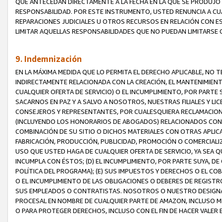
QUE ANTECEDAN DIRECTAMENTE A LA FECHA EN LA QUE SE PRODUJO 
RESPONSABILIDAD. POR ESTE INSTRUMENTO, USTED RENUNCIA A CU
REPARACIONES JUDICIALES U OTROS RECURSOS EN RELACIÓN CON E
LIMITAR AQUELLAS RESPONSABILIDADES QUE NO PUEDAN LIMITARSE 
9. Indemnización
EN LA MÁXIMA MEDIDA QUE LO PERMITA EL DERECHO APLICABLE, N
INDIRECTAMENTE RELACIONADA CON LA CREACIÓN, EL MANTENIMIENT
CUALQUIER OFERTA DE SERVICIO) O EL INCUMPLIMIENTO, POR PARTE
SACARNOS EN PAZ Y A SALVO A NOSOTROS, NUESTRAS FILIALES Y L
CONSEJEROS Y REPRESENTANTES, POR CUALESQUIERA RECLAMACIONE
(INCLUYENDO LOS HONORARIOS DE ABOGADOS) RELACIONADOS CON (A
COMBINACIÓN DE SU SITIO O DICHOS MATERIALES CON OTRAS APLICA
FABRICACIÓN, PRODUCCIÓN, PUBLICIDAD, PROMOCIÓN O COMERCIALIZA
USO QUE USTED HAGA DE CUALQUIER OFERTA DE SERVICIO, YA SEA 
INCUMPLA CON ÉSTOS; (D) EL INCUMPLIMIENTO, POR PARTE SUYA, 
POLÍTICA DEL PROGRAMA); (E) SUS IMPUESTOS Y DERECHOS O EL CO
O EL INCUMPLIMIENTO DE LAS OBLIGACIONES O DEBERES DE REGISTR
SUS EMPLEADOS O CONTRATISTAS. NOSOTROS O NUESTRO DESIGNA
PROCESAL EN NOMBRE DE CUALQUIER PARTE DE AMAZON, INCLUSO M
O PARA PROTEGER DERECHOS, INCLUSO CON EL FIN DE HACER VALER 