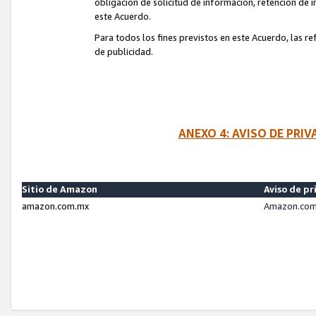
obligación de solicitud de información, retención de
este Acuerdo.
Para todos los fines previstos en este Acuerdo, las r
de publicidad.
ANEXO 4: AVISO DE PRI
Sitio de Amazon
Aviso de pr
amazon.com.mx
Amazon.com.