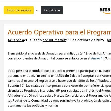
Inicio de sesión
Regístrate
o
Acuerdo Operativo para el Program
Acuerdo a
ctualizado
por ú
l
tima vez
: 15 de octubre de 2025
(A
Bienvenido al sitio web de Amazon para afiliados (el "Sitio de los Afili
correspondientes de Amazon tal como se establece en el
Anexo 1
("Ama
Toda persona o entidad que participe o pretenda participar en nuestro
persona o entidad, "
usted
" o un "
Afiliado
") deberá aceptar este Acuer
cambios al mismo. Al registrarse o hacer uso del Sitio de los Afiliados
Sección 12), las cuales se incorporan a este Acuerdo por referencia (po
Licencia de Propiedad Intelectual (IP, por sus siglas en inglés) del Pr
Afiliados y las Directrices sobre Marcas Comerciales del Programa de A
las Pautas de la Comunidad de Amazon, incluye la prohibición de opinio
atentamente las políticas y normas.