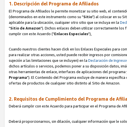
1. Descripción del Programa de Afiliados
El Programa de Afiliados le permite monetizar su sitio web, el contenid
(denominados en este instrumento como su "
Sitio
") al colocar en su Si
aplicable para la ubicación, cualquier otro sitio que se incluya en la
Decl
"
Sitio de Amazon
"). Dichos enlaces deben utilizar correctamente los 
cumplir con este Acuerdo ("
Enlaces
Especiales
")
.
Cuando nuestros clientes hacen click en los Enlaces Especiales para com
para realizar otras acciones, usted puede recibir ingresos por comisio
sujeción a las limitaciones que se incluyen) en la
Declaración de Ingreso
dichos artículos o servicios, podemos poner a su disposición datos, im
otras herramientas de enlace, interfaces de aplicaciones del programa 
Programa
"). El Contenido del Programa excluye de manera específica 
ofertas de productos de cualquier sitio distinto al Sitio de Amazon.
2. Requisitos de Cumplimiento del Programa de Afili
Deberá cumplir con este Acuerdo para participar en el Programa de Afil
Deberá proporcionarnos, sin dilación, cualquier información que le sol