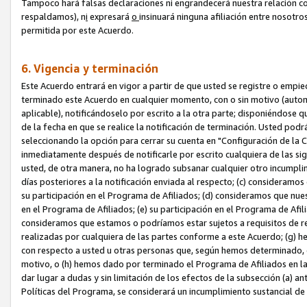
Tampoco hará falsas declaraciones ni engrandecerá nuestra relación co
respaldamos), n
i
expresará
o
insinuará ninguna afiliación entre nosotr
permitida por este Acuerdo.
6. Vigencia y terminación
Este Acuerdo entrará en vigor a partir de que usted se registre o empi
terminado este Acuerdo en cualquier momento, con o sin motivo (automát
aplicable), notificándoselo por escrito a la otra parte; disponiéndose q
de la fecha en que se realice la notificación de terminación. Usted podrá
seleccionando la opción para cerrar su cuenta en "Configuración de l
inmediatamente después de notificarle por escrito cualquiera de las sigu
usted, de otra manera, no ha logrado subsanar cualquier otro incumpli
días posteriores a la notificación enviada al respecto; (c) consideram
su participación en el Programa de Afiliados; (d) consideramos que nue
en el Programa de Afiliados; (e) su participación en el Programa de Afil
consideramos que estamos o podríamos estar sujetos a requisitos de re
realizadas por cualquiera de las partes conforme a este Acuerdo; (g)
con respecto a usted u otras personas que, según hemos determinado, e
motivo, o (h) hemos dado por terminado el Programa de Afiliados en l
dar lugar a dudas y sin limitación de los efectos de la subsección (a) a
Políticas del Programa, se considerará un incumplimiento sustancial d