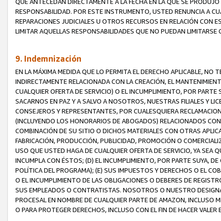
QUE ANTECEDAN DIRECTAMENTE A LA FECHA EN LA QUE SE PRODUJO 
RESPONSABILIDAD. POR ESTE INSTRUMENTO, USTED RENUNCIA A CU
REPARACIONES JUDICIALES U OTROS RECURSOS EN RELACIÓN CON E
LIMITAR AQUELLAS RESPONSABILIDADES QUE NO PUEDAN LIMITARSE 
9. Indemnización
EN LA MÁXIMA MEDIDA QUE LO PERMITA EL DERECHO APLICABLE, N
INDIRECTAMENTE RELACIONADA CON LA CREACIÓN, EL MANTENIMIENT
CUALQUIER OFERTA DE SERVICIO) O EL INCUMPLIMIENTO, POR PARTE
SACARNOS EN PAZ Y A SALVO A NOSOTROS, NUESTRAS FILIALES Y L
CONSEJEROS Y REPRESENTANTES, POR CUALESQUIERA RECLAMACIONE
(INCLUYENDO LOS HONORARIOS DE ABOGADOS) RELACIONADOS CON (A
COMBINACIÓN DE SU SITIO O DICHOS MATERIALES CON OTRAS APLICA
FABRICACIÓN, PRODUCCIÓN, PUBLICIDAD, PROMOCIÓN O COMERCIALIZA
USO QUE USTED HAGA DE CUALQUIER OFERTA DE SERVICIO, YA SEA 
INCUMPLA CON ÉSTOS; (D) EL INCUMPLIMIENTO, POR PARTE SUYA, 
POLÍTICA DEL PROGRAMA); (E) SUS IMPUESTOS Y DERECHOS O EL CO
O EL INCUMPLIMIENTO DE LAS OBLIGACIONES O DEBERES DE REGISTR
SUS EMPLEADOS O CONTRATISTAS. NOSOTROS O NUESTRO DESIGNA
PROCESAL EN NOMBRE DE CUALQUIER PARTE DE AMAZON, INCLUSO M
O PARA PROTEGER DERECHOS, INCLUSO CON EL FIN DE HACER VALER 