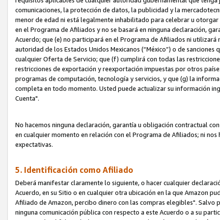
requisitos aplicables de cualquier autoridad gubernamental que tenga j
comunicaciones, la protección de datos, la publicidad y la mercadotecni
menor de edad ni está legalmente inhabilitado para celebrar u otorgar
en el Programa de Afiliados y no se basará en ninguna declaración, ga
Acuerdo; que (e) no participará en el Programa de Afiliados ni utilizará
autoridad de los Estados Unidos Mexicanos (“México”) o de sanciones q
cualquier Oferta de Servicio; que (f) cumplirá con todas las restriccio
restricciones de exportación y reexportación impuestas por otros países
programas de computación, tecnología y servicios, y que (g) la informac
completa en todo momento. Usted puede actualizar su información ingre
Cuenta".
No hacemos ninguna declaración, garantía u obligación contractual con 
en cualquier momento en relación con el Programa de Afiliados; ni no
expectativas.
5. Identificación como Afiliado
Deberá manifestar claramente lo siguiente, o hacer cualquier declarac
Acuerdo, en su Sitio o en cualquier otra ubicación en la que Amazon pu
Afiliado de Amazon, percibo dinero con las compras elegibles". Salvo po
ninguna comunicación pública con respecto a este Acuerdo o a su partici