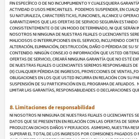
FIN ESPECÍFICO O DE NO INCUMPLIMIENTO Y CUALESQUIERA GARANTÍ
ACTIVIDAD O USOS MERCANTILES. PODEMOS SUSPENDER, EN CUALQU
SU NATURALEZA, CARACTERÍSTICAS, FUNCIONES, ALCANCE U OPERACI
GARANTIZAMOS QUE LAS OFERTAS DE SERVICIO SEGUIRÁN ESTANDO 
CONSISTENTEMENTE O DE UN MODO DETERMINADO, NI QUE SERÁN IN
NOSOTROS NI NINGUNA DE NUESTRAS FILIALES O LICENCIANTES SER
MALICIOSOS O INTERRUPCIONES EN EL SERVICIO, INCLUYENDO CORTES
ALTERACIÓN, ELIMINACIÓN, DESTRUCCIÓN, DAÑO O PÉRDIDA DE SU S
CONTENIDO. NINGÚN CONSEJO O INFORMACIÓN QUE USTED OBTENGA
OFERTAS DE SERVICIO, CREARÁ NINGUNA GARANTÍA QUE NO ESTÉ E
DE NUESTRAS FILIALES O LICENCIANTES SEREMOS RESPONSABLES D
(X) CUALQUIER PÉRDIDA DE INGRESOS, PROYECCIONES DE VENTAS,
FO
OBLIGACIONES EN LOS QUE USTED INCURRA EN RELACIÓN CON SU PART
SUSPENSIÓN DE SU PARTICIPACIÓN EN EL PROGRAMA DE AFILIADOS.
LIMITAR LAS GARANTÍAS, RESPONSABILIDADES O DECLARACIONES QU
8. Limitaciones de responsabilidad
NI NOSOTROS NI NINGUNA DE NUESTRAS FILIALES O LICENCIANTES
DATOS QUE SE PRESENTEN EN RELACIÓN CON LAS OFERTAS DE SERVIC
PRODUZCAN DICHOS DAÑOS Y PERJUICIOS. ASIMISMO, NUESTRA RESP
SUPERAR EL TOTAL DE LOS INGRESOS POR COMISIONES PAGADOS O