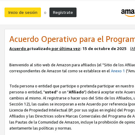
Inicio de sesión
Regístrate
o
Acuerdo Operativo para el Program
Acuerdo a
ctualizado
por ú
l
tima vez
: 15 de octubre de 2025
(A
Bienvenido al sitio web de Amazon para afiliados (el "Sitio de los Afili
correspondientes de Amazon tal como se establece en el
Anexo 1
("Ama
Toda persona o entidad que participe o pretenda participar en nuestro
persona o entidad, "
usted
" o un "
Afiliado
") deberá aceptar este Acuer
cambios al mismo. Al registrarse o hacer uso del Sitio de los Afiliados
Sección 12), las cuales se incorporan a este Acuerdo por referencia (po
Licencia de Propiedad Intelectual (IP, por sus siglas en inglés) del Pr
Afiliados y las Directrices sobre Marcas Comerciales del Programa de A
las Pautas de la Comunidad de Amazon, incluye la prohibición de opinio
atentamente las políticas y normas.