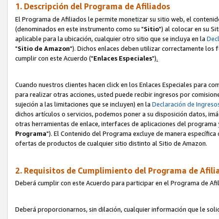
1. Descripción del Programa de Afiliados
El Programa de Afiliados le permite monetizar su sitio web, el contenid
(denominados en este instrumento como su "
Sitio
") al colocar en su Si
aplicable para la ubicación, cualquier otro sitio que se incluya en la
Decl
"
Sitio de Amazon
"). Dichos enlaces deben utilizar correctamente los 
cumplir con este Acuerdo ("
Enlaces
Especiales
")
.
Cuando nuestros clientes hacen click en los Enlaces Especiales para com
para realizar otras acciones, usted puede recibir ingresos por comisio
sujeción a las limitaciones que se incluyen) en la
Declaración de Ingreso
dichos artículos o servicios, podemos poner a su disposición datos, im
otras herramientas de enlace, interfaces de aplicaciones del programa 
Programa
"). El Contenido del Programa excluye de manera específica 
ofertas de productos de cualquier sitio distinto al Sitio de Amazon.
2. Requisitos de Cumplimiento del Programa de Afili
Deberá cumplir con este Acuerdo para participar en el Programa de Afil
Deberá proporcionarnos, sin dilación, cualquier información que le sol