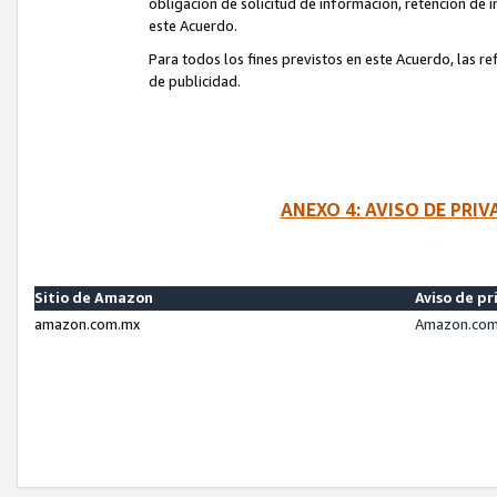
obligación de solicitud de información, retención de
este Acuerdo.
Para todos los fines previstos en este Acuerdo, las r
de publicidad.
ANEXO 4: AVISO DE PRI
Sitio de Amazon
Aviso de pr
amazon.com.mx
Amazon.com.