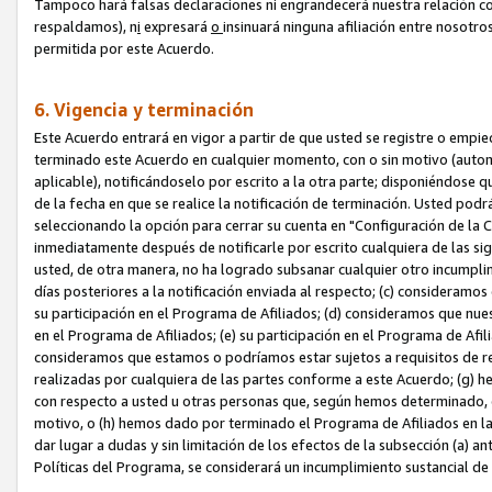
Tampoco hará falsas declaraciones ni engrandecerá nuestra relación co
respaldamos), n
i
expresará
o
insinuará ninguna afiliación entre nosotr
permitida por este Acuerdo.
6. Vigencia y terminación
Este Acuerdo entrará en vigor a partir de que usted se registre o empi
terminado este Acuerdo en cualquier momento, con o sin motivo (automát
aplicable), notificándoselo por escrito a la otra parte; disponiéndose q
de la fecha en que se realice la notificación de terminación. Usted podrá
seleccionando la opción para cerrar su cuenta en "Configuración de l
inmediatamente después de notificarle por escrito cualquiera de las sigu
usted, de otra manera, no ha logrado subsanar cualquier otro incumpli
días posteriores a la notificación enviada al respecto; (c) consideram
su participación en el Programa de Afiliados; (d) consideramos que nue
en el Programa de Afiliados; (e) su participación en el Programa de Afil
consideramos que estamos o podríamos estar sujetos a requisitos de re
realizadas por cualquiera de las partes conforme a este Acuerdo; (g)
con respecto a usted u otras personas que, según hemos determinado, e
motivo, o (h) hemos dado por terminado el Programa de Afiliados en l
dar lugar a dudas y sin limitación de los efectos de la subsección (a) a
Políticas del Programa, se considerará un incumplimiento sustancial d