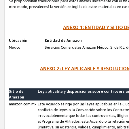
Se proporcionan traducciones para estos anexos únicamente con el fin de
otro modo, prevalecerá la versión en inglés de estos materiales en cas
ANEXO 1: ENTIDAD Y SITIO
Ubicación
Entidad de Amazon
Mexico
Servicios Comerciales Amazon México, S. de R.L. de
ANEXO 2: LEY APLICABLE Y RESOLUCI
Sitio de
Ley aplicable y disposiciones sobre controversia
Amazon
amazon.com.mx
Este Acuerdo se rige por las leyes aplicables en la Ci
conflicto de leyes o la Convención sobre los Contrat
irrevocablemente que todas las controversias, litigio
el Programa de Afiliados, este Acuerdo o la relación 
limitativa, su existencia, validez, cumplimiento, arbit