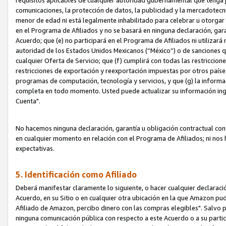
requisitos aplicables de cualquier autoridad gubernamental que tenga j
comunicaciones, la protección de datos, la publicidad y la mercadotecni
menor de edad ni está legalmente inhabilitado para celebrar u otorgar
en el Programa de Afiliados y no se basará en ninguna declaración, ga
Acuerdo; que (e) no participará en el Programa de Afiliados ni utilizará
autoridad de los Estados Unidos Mexicanos (“México”) o de sanciones q
cualquier Oferta de Servicio; que (f) cumplirá con todas las restriccio
restricciones de exportación y reexportación impuestas por otros países
programas de computación, tecnología y servicios, y que (g) la informac
completa en todo momento. Usted puede actualizar su información ingre
Cuenta".
No hacemos ninguna declaración, garantía u obligación contractual con 
en cualquier momento en relación con el Programa de Afiliados; ni no
expectativas.
5. Identificación como Afiliado
Deberá manifestar claramente lo siguiente, o hacer cualquier declarac
Acuerdo, en su Sitio o en cualquier otra ubicación en la que Amazon pu
Afiliado de Amazon, percibo dinero con las compras elegibles". Salvo po
ninguna comunicación pública con respecto a este Acuerdo o a su partici