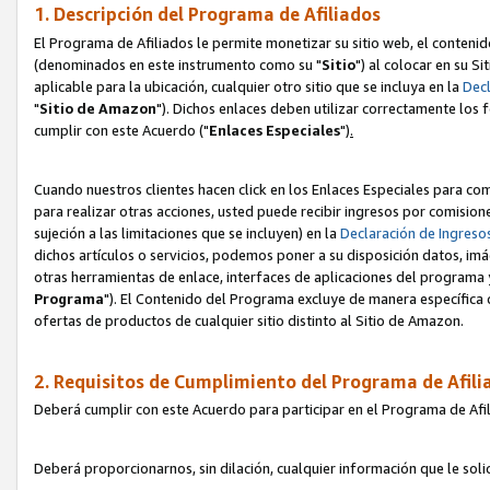
1. Descripción del Programa de Afiliados
El Programa de Afiliados le permite monetizar su sitio web, el contenid
(denominados en este instrumento como su "
Sitio
") al colocar en su Si
aplicable para la ubicación, cualquier otro sitio que se incluya en la
Decl
"
Sitio de Amazon
"). Dichos enlaces deben utilizar correctamente los 
cumplir con este Acuerdo ("
Enlaces
Especiales
")
.
Cuando nuestros clientes hacen click en los Enlaces Especiales para com
para realizar otras acciones, usted puede recibir ingresos por comisio
sujeción a las limitaciones que se incluyen) en la
Declaración de Ingreso
dichos artículos o servicios, podemos poner a su disposición datos, im
otras herramientas de enlace, interfaces de aplicaciones del programa 
Programa
"). El Contenido del Programa excluye de manera específica 
ofertas de productos de cualquier sitio distinto al Sitio de Amazon.
2. Requisitos de Cumplimiento del Programa de Afili
Deberá cumplir con este Acuerdo para participar en el Programa de Afil
Deberá proporcionarnos, sin dilación, cualquier información que le sol