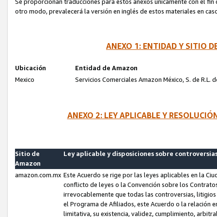
Se proporcionan traducciones para estos anexos únicamente con el fin de
otro modo, prevalecerá la versión en inglés de estos materiales en cas
ANEXO 1: ENTIDAD Y SITIO
Ubicación
Entidad de Amazon
Mexico
Servicios Comerciales Amazon México, S. de R.L. de
ANEXO 2: LEY APLICABLE Y RESOLUCI
Sitio de
Ley aplicable y disposiciones sobre controversia
Amazon
amazon.com.mx
Este Acuerdo se rige por las leyes aplicables en la Ci
conflicto de leyes o la Convención sobre los Contrat
irrevocablemente que todas las controversias, litigio
el Programa de Afiliados, este Acuerdo o la relación 
limitativa, su existencia, validez, cumplimiento, arbit