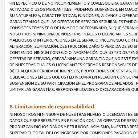
FIN ESPECÍFICO O DE NO INCUMPLIMIENTO Y CUALESQUIERA GARANTÍ
ACTIVIDAD O USOS MERCANTILES. PODEMOS SUSPENDER, EN CUALQU
SU NATURALEZA, CARACTERÍSTICAS, FUNCIONES, ALCANCE U OPERACI
GARANTIZAMOS QUE LAS OFERTAS DE SERVICIO SEGUIRÁN ESTANDO 
CONSISTENTEMENTE O DE UN MODO DETERMINADO, NI QUE SERÁN IN
NOSOTROS NI NINGUNA DE NUESTRAS FILIALES O LICENCIANTES SER
MALICIOSOS O INTERRUPCIONES EN EL SERVICIO, INCLUYENDO CORTES
ALTERACIÓN, ELIMINACIÓN, DESTRUCCIÓN, DAÑO O PÉRDIDA DE SU S
CONTENIDO. NINGÚN CONSEJO O INFORMACIÓN QUE USTED OBTENGA
OFERTAS DE SERVICIO, CREARÁ NINGUNA GARANTÍA QUE NO ESTÉ E
DE NUESTRAS FILIALES O LICENCIANTES SEREMOS RESPONSABLES D
(X) CUALQUIER PÉRDIDA DE INGRESOS, PROYECCIONES DE VENTAS,
FO
OBLIGACIONES EN LOS QUE USTED INCURRA EN RELACIÓN CON SU PART
SUSPENSIÓN DE SU PARTICIPACIÓN EN EL PROGRAMA DE AFILIADOS.
LIMITAR LAS GARANTÍAS, RESPONSABILIDADES O DECLARACIONES QU
8. Limitaciones de responsabilidad
NI NOSOTROS NI NINGUNA DE NUESTRAS FILIALES O LICENCIANTES
DATOS QUE SE PRESENTEN EN RELACIÓN CON LAS OFERTAS DE SERVIC
PRODUZCAN DICHOS DAÑOS Y PERJUICIOS. ASIMISMO, NUESTRA RESP
SUPERAR EL TOTAL DE LOS INGRESOS POR COMISIONES PAGADOS O