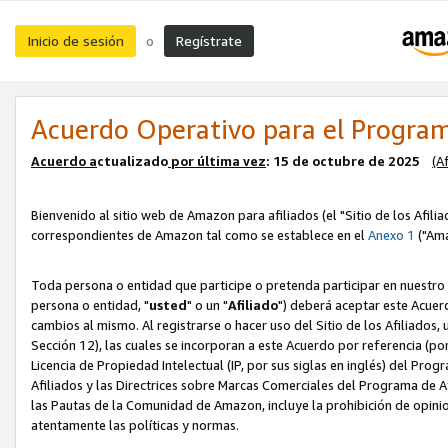
Inicio de sesión
Regístrate
o
Acuerdo Operativo para el Program
Acuerdo a
ctualizado
por ú
l
tima vez
: 15 de octubre de 2025
(A
Bienvenido al sitio web de Amazon para afiliados (el "Sitio de los Afili
correspondientes de Amazon tal como se establece en el
Anexo 1
("Ama
Toda persona o entidad que participe o pretenda participar en nuestro
persona o entidad, "
usted
" o un "
Afiliado
") deberá aceptar este Acuer
cambios al mismo. Al registrarse o hacer uso del Sitio de los Afiliados
Sección 12), las cuales se incorporan a este Acuerdo por referencia (po
Licencia de Propiedad Intelectual (IP, por sus siglas en inglés) del Pr
Afiliados y las Directrices sobre Marcas Comerciales del Programa de A
las Pautas de la Comunidad de Amazon, incluye la prohibición de opinio
atentamente las políticas y normas.