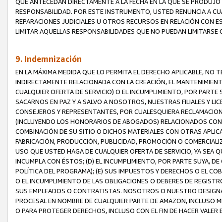
QUE ANTECEDAN DIRECTAMENTE A LA FECHA EN LA QUE SE PRODUJO 
RESPONSABILIDAD. POR ESTE INSTRUMENTO, USTED RENUNCIA A CU
REPARACIONES JUDICIALES U OTROS RECURSOS EN RELACIÓN CON E
LIMITAR AQUELLAS RESPONSABILIDADES QUE NO PUEDAN LIMITARSE 
9. Indemnización
EN LA MÁXIMA MEDIDA QUE LO PERMITA EL DERECHO APLICABLE, N
INDIRECTAMENTE RELACIONADA CON LA CREACIÓN, EL MANTENIMIENT
CUALQUIER OFERTA DE SERVICIO) O EL INCUMPLIMIENTO, POR PARTE
SACARNOS EN PAZ Y A SALVO A NOSOTROS, NUESTRAS FILIALES Y L
CONSEJEROS Y REPRESENTANTES, POR CUALESQUIERA RECLAMACIONE
(INCLUYENDO LOS HONORARIOS DE ABOGADOS) RELACIONADOS CON (A
COMBINACIÓN DE SU SITIO O DICHOS MATERIALES CON OTRAS APLICA
FABRICACIÓN, PRODUCCIÓN, PUBLICIDAD, PROMOCIÓN O COMERCIALIZA
USO QUE USTED HAGA DE CUALQUIER OFERTA DE SERVICIO, YA SEA 
INCUMPLA CON ÉSTOS; (D) EL INCUMPLIMIENTO, POR PARTE SUYA, 
POLÍTICA DEL PROGRAMA); (E) SUS IMPUESTOS Y DERECHOS O EL CO
O EL INCUMPLIMIENTO DE LAS OBLIGACIONES O DEBERES DE REGISTR
SUS EMPLEADOS O CONTRATISTAS. NOSOTROS O NUESTRO DESIGNA
PROCESAL EN NOMBRE DE CUALQUIER PARTE DE AMAZON, INCLUSO M
O PARA PROTEGER DERECHOS, INCLUSO CON EL FIN DE HACER VALER 