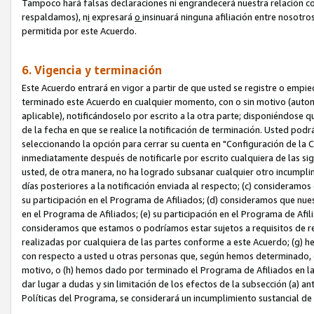
Tampoco hará falsas declaraciones ni engrandecerá nuestra relación co
respaldamos), n
i
expresará
o
insinuará ninguna afiliación entre nosotr
permitida por este Acuerdo.
6. Vigencia y terminación
Este Acuerdo entrará en vigor a partir de que usted se registre o empi
terminado este Acuerdo en cualquier momento, con o sin motivo (automát
aplicable), notificándoselo por escrito a la otra parte; disponiéndose q
de la fecha en que se realice la notificación de terminación. Usted podrá
seleccionando la opción para cerrar su cuenta en "Configuración de l
inmediatamente después de notificarle por escrito cualquiera de las sigu
usted, de otra manera, no ha logrado subsanar cualquier otro incumpli
días posteriores a la notificación enviada al respecto; (c) consideram
su participación en el Programa de Afiliados; (d) consideramos que nue
en el Programa de Afiliados; (e) su participación en el Programa de Afil
consideramos que estamos o podríamos estar sujetos a requisitos de re
realizadas por cualquiera de las partes conforme a este Acuerdo; (g)
con respecto a usted u otras personas que, según hemos determinado, e
motivo, o (h) hemos dado por terminado el Programa de Afiliados en l
dar lugar a dudas y sin limitación de los efectos de la subsección (a) a
Políticas del Programa, se considerará un incumplimiento sustancial d