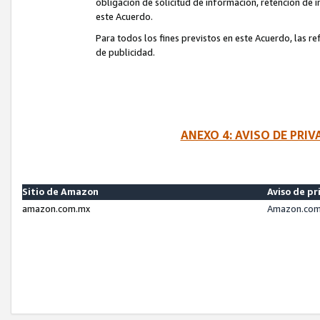
obligación de solicitud de información, retención de
este Acuerdo.
Para todos los fines previstos en este Acuerdo, las r
de publicidad.
ANEXO 4: AVISO DE PRI
Sitio de Amazon
Aviso de pr
amazon.com.mx
Amazon.com.