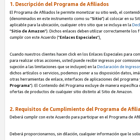
1. Descripción del Programa de Afiliados
El Programa de Afiliados le permite monetizar su sitio web, el contenid
(denominados en este instrumento como su "
Sitio
") al colocar en su Si
aplicable para la ubicación, cualquier otro sitio que se incluya en la
Decl
"
Sitio de Amazon
"). Dichos enlaces deben utilizar correctamente los 
cumplir con este Acuerdo ("
Enlaces
Especiales
")
.
Cuando nuestros clientes hacen click en los Enlaces Especiales para com
para realizar otras acciones, usted puede recibir ingresos por comisio
sujeción a las limitaciones que se incluyen) en la
Declaración de Ingreso
dichos artículos o servicios, podemos poner a su disposición datos, im
otras herramientas de enlace, interfaces de aplicaciones del programa 
Programa
"). El Contenido del Programa excluye de manera específica 
ofertas de productos de cualquier sitio distinto al Sitio de Amazon.
2. Requisitos de Cumplimiento del Programa de Afili
Deberá cumplir con este Acuerdo para participar en el Programa de Afil
Deberá proporcionarnos, sin dilación, cualquier información que le sol