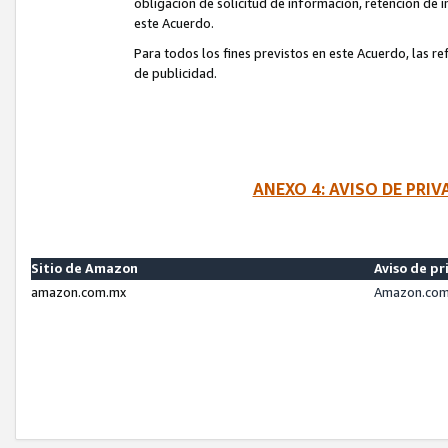
obligación de solicitud de información, retención de
este Acuerdo.
Para todos los fines previstos en este Acuerdo, las r
de publicidad.
ANEXO 4: AVISO DE PRI
Sitio de Amazon
Aviso de pr
amazon.com.mx
Amazon.com.