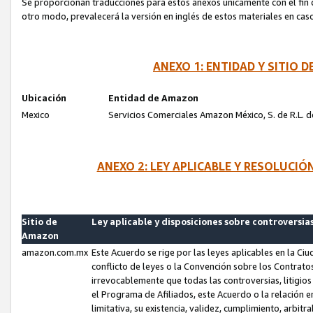
Se proporcionan traducciones para estos anexos únicamente con el fin de
otro modo, prevalecerá la versión en inglés de estos materiales en cas
ANEXO 1: ENTIDAD Y SITIO
Ubicación
Entidad de Amazon
Mexico
Servicios Comerciales Amazon México, S. de R.L. de
ANEXO 2: LEY APLICABLE Y RESOLUCI
Sitio de
Ley aplicable y disposiciones sobre controversia
Amazon
amazon.com.mx
Este Acuerdo se rige por las leyes aplicables en la Ci
conflicto de leyes o la Convención sobre los Contrat
irrevocablemente que todas las controversias, litigio
el Programa de Afiliados, este Acuerdo o la relación 
limitativa, su existencia, validez, cumplimiento, arbit