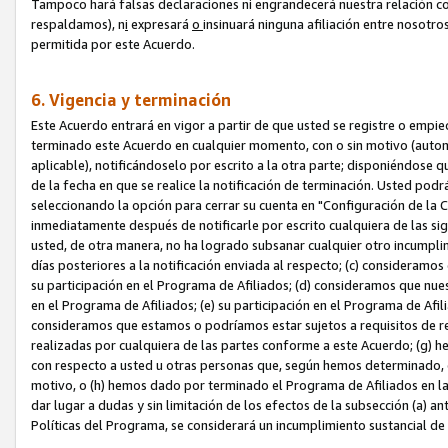
Tampoco hará falsas declaraciones ni engrandecerá nuestra relación co
respaldamos), n
i
expresará
o
insinuará ninguna afiliación entre nosotr
permitida por este Acuerdo.
6. Vigencia y terminación
Este Acuerdo entrará en vigor a partir de que usted se registre o empi
terminado este Acuerdo en cualquier momento, con o sin motivo (automát
aplicable), notificándoselo por escrito a la otra parte; disponiéndose q
de la fecha en que se realice la notificación de terminación. Usted podrá
seleccionando la opción para cerrar su cuenta en "Configuración de l
inmediatamente después de notificarle por escrito cualquiera de las sigu
usted, de otra manera, no ha logrado subsanar cualquier otro incumpli
días posteriores a la notificación enviada al respecto; (c) consideram
su participación en el Programa de Afiliados; (d) consideramos que nue
en el Programa de Afiliados; (e) su participación en el Programa de Afil
consideramos que estamos o podríamos estar sujetos a requisitos de re
realizadas por cualquiera de las partes conforme a este Acuerdo; (g)
con respecto a usted u otras personas que, según hemos determinado, e
motivo, o (h) hemos dado por terminado el Programa de Afiliados en l
dar lugar a dudas y sin limitación de los efectos de la subsección (a) a
Políticas del Programa, se considerará un incumplimiento sustancial d