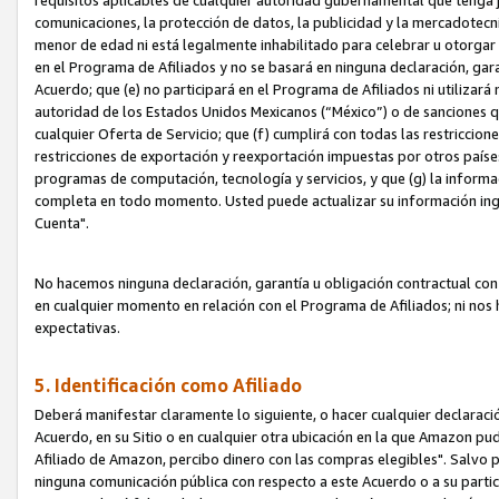
requisitos aplicables de cualquier autoridad gubernamental que tenga j
comunicaciones, la protección de datos, la publicidad y la mercadotecni
menor de edad ni está legalmente inhabilitado para celebrar u otorgar
en el Programa de Afiliados y no se basará en ninguna declaración, ga
Acuerdo; que (e) no participará en el Programa de Afiliados ni utilizará
autoridad de los Estados Unidos Mexicanos (“México”) o de sanciones q
cualquier Oferta de Servicio; que (f) cumplirá con todas las restriccio
restricciones de exportación y reexportación impuestas por otros países
programas de computación, tecnología y servicios, y que (g) la informac
completa en todo momento. Usted puede actualizar su información ingre
Cuenta".
No hacemos ninguna declaración, garantía u obligación contractual con 
en cualquier momento en relación con el Programa de Afiliados; ni no
expectativas.
5. Identificación como Afiliado
Deberá manifestar claramente lo siguiente, o hacer cualquier declarac
Acuerdo, en su Sitio o en cualquier otra ubicación en la que Amazon pu
Afiliado de Amazon, percibo dinero con las compras elegibles". Salvo po
ninguna comunicación pública con respecto a este Acuerdo o a su partici