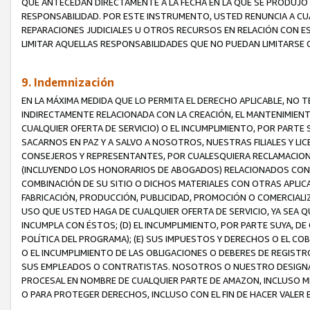
QUE ANTECEDAN DIRECTAMENTE A LA FECHA EN LA QUE SE PRODUJO 
RESPONSABILIDAD. POR ESTE INSTRUMENTO, USTED RENUNCIA A CU
REPARACIONES JUDICIALES U OTROS RECURSOS EN RELACIÓN CON E
LIMITAR AQUELLAS RESPONSABILIDADES QUE NO PUEDAN LIMITARSE 
9. Indemnización
EN LA MÁXIMA MEDIDA QUE LO PERMITA EL DERECHO APLICABLE, N
INDIRECTAMENTE RELACIONADA CON LA CREACIÓN, EL MANTENIMIENT
CUALQUIER OFERTA DE SERVICIO) O EL INCUMPLIMIENTO, POR PARTE
SACARNOS EN PAZ Y A SALVO A NOSOTROS, NUESTRAS FILIALES Y L
CONSEJEROS Y REPRESENTANTES, POR CUALESQUIERA RECLAMACIONE
(INCLUYENDO LOS HONORARIOS DE ABOGADOS) RELACIONADOS CON (A
COMBINACIÓN DE SU SITIO O DICHOS MATERIALES CON OTRAS APLICA
FABRICACIÓN, PRODUCCIÓN, PUBLICIDAD, PROMOCIÓN O COMERCIALIZA
USO QUE USTED HAGA DE CUALQUIER OFERTA DE SERVICIO, YA SEA 
INCUMPLA CON ÉSTOS; (D) EL INCUMPLIMIENTO, POR PARTE SUYA, 
POLÍTICA DEL PROGRAMA); (E) SUS IMPUESTOS Y DERECHOS O EL CO
O EL INCUMPLIMIENTO DE LAS OBLIGACIONES O DEBERES DE REGISTR
SUS EMPLEADOS O CONTRATISTAS. NOSOTROS O NUESTRO DESIGNA
PROCESAL EN NOMBRE DE CUALQUIER PARTE DE AMAZON, INCLUSO M
O PARA PROTEGER DERECHOS, INCLUSO CON EL FIN DE HACER VALER 