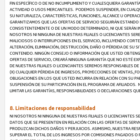
FIN ESPECÍFICO O DE NO INCUMPLIMIENTO Y CUALESQUIERA GARANTÍ
ACTIVIDAD O USOS MERCANTILES. PODEMOS SUSPENDER, EN CUALQU
SU NATURALEZA, CARACTERÍSTICAS, FUNCIONES, ALCANCE U OPERACI
GARANTIZAMOS QUE LAS OFERTAS DE SERVICIO SEGUIRÁN ESTANDO 
CONSISTENTEMENTE O DE UN MODO DETERMINADO, NI QUE SERÁN IN
NOSOTROS NI NINGUNA DE NUESTRAS FILIALES O LICENCIANTES SER
MALICIOSOS O INTERRUPCIONES EN EL SERVICIO, INCLUYENDO CORTES
ALTERACIÓN, ELIMINACIÓN, DESTRUCCIÓN, DAÑO O PÉRDIDA DE SU S
CONTENIDO. NINGÚN CONSEJO O INFORMACIÓN QUE USTED OBTENGA
OFERTAS DE SERVICIO, CREARÁ NINGUNA GARANTÍA QUE NO ESTÉ E
DE NUESTRAS FILIALES O LICENCIANTES SEREMOS RESPONSABLES D
(X) CUALQUIER PÉRDIDA DE INGRESOS, PROYECCIONES DE VENTAS,
FO
OBLIGACIONES EN LOS QUE USTED INCURRA EN RELACIÓN CON SU PART
SUSPENSIÓN DE SU PARTICIPACIÓN EN EL PROGRAMA DE AFILIADOS.
LIMITAR LAS GARANTÍAS, RESPONSABILIDADES O DECLARACIONES QU
8. Limitaciones de responsabilidad
NI NOSOTROS NI NINGUNA DE NUESTRAS FILIALES O LICENCIANTES
DATOS QUE SE PRESENTEN EN RELACIÓN CON LAS OFERTAS DE SERVIC
PRODUZCAN DICHOS DAÑOS Y PERJUICIOS. ASIMISMO, NUESTRA RESP
SUPERAR EL TOTAL DE LOS INGRESOS POR COMISIONES PAGADOS O