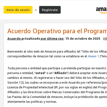
Inicio de sesión
Regístrate
o
Acuerdo Operativo para el Program
Acuerdo a
ctualizado
por ú
l
tima vez
: 15 de octubre de 2025
(A
Bienvenido al sitio web de Amazon para afiliados (el "Sitio de los Afili
correspondientes de Amazon tal como se establece en el
Anexo 1
("Ama
Toda persona o entidad que participe o pretenda participar en nuestro
persona o entidad, "
usted
" o un "
Afiliado
") deberá aceptar este Acuer
cambios al mismo. Al registrarse o hacer uso del Sitio de los Afiliados
Sección 12), las cuales se incorporan a este Acuerdo por referencia (po
Licencia de Propiedad Intelectual (IP, por sus siglas en inglés) del Pr
Afiliados y las Directrices sobre Marcas Comerciales del Programa de A
las Pautas de la Comunidad de Amazon, incluye la prohibición de opinio
atentamente las políticas y normas.