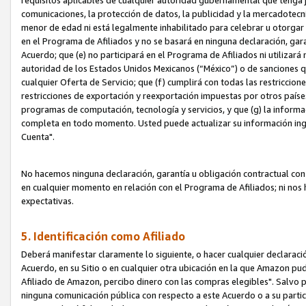
requisitos aplicables de cualquier autoridad gubernamental que tenga j
comunicaciones, la protección de datos, la publicidad y la mercadotecni
menor de edad ni está legalmente inhabilitado para celebrar u otorgar
en el Programa de Afiliados y no se basará en ninguna declaración, ga
Acuerdo; que (e) no participará en el Programa de Afiliados ni utilizará
autoridad de los Estados Unidos Mexicanos (“México”) o de sanciones q
cualquier Oferta de Servicio; que (f) cumplirá con todas las restriccio
restricciones de exportación y reexportación impuestas por otros países
programas de computación, tecnología y servicios, y que (g) la informac
completa en todo momento. Usted puede actualizar su información ingre
Cuenta".
No hacemos ninguna declaración, garantía u obligación contractual con 
en cualquier momento en relación con el Programa de Afiliados; ni no
expectativas.
5. Identificación como Afiliado
Deberá manifestar claramente lo siguiente, o hacer cualquier declarac
Acuerdo, en su Sitio o en cualquier otra ubicación en la que Amazon pu
Afiliado de Amazon, percibo dinero con las compras elegibles". Salvo po
ninguna comunicación pública con respecto a este Acuerdo o a su partici