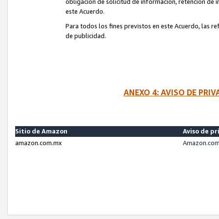
obligación de solicitud de información, retención de
este Acuerdo.
Para todos los fines previstos en este Acuerdo, las r
de publicidad.
ANEXO 4: AVISO DE PRI
Sitio de Amazon
Aviso de pr
amazon.com.mx
Amazon.com.