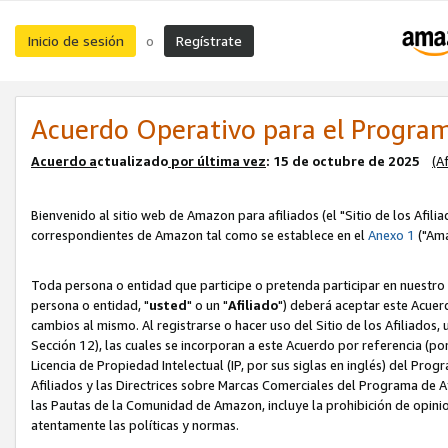
Inicio de sesión
Regístrate
o
Acuerdo Operativo para el Program
Acuerdo a
ctualizado
por ú
l
tima vez
: 15 de octubre de 2025
(A
Bienvenido al sitio web de Amazon para afiliados (el "Sitio de los Afili
correspondientes de Amazon tal como se establece en el
Anexo 1
("Ama
Toda persona o entidad que participe o pretenda participar en nuestro
persona o entidad, "
usted
" o un "
Afiliado
") deberá aceptar este Acuer
cambios al mismo. Al registrarse o hacer uso del Sitio de los Afiliados
Sección 12), las cuales se incorporan a este Acuerdo por referencia (po
Licencia de Propiedad Intelectual (IP, por sus siglas en inglés) del Pr
Afiliados y las Directrices sobre Marcas Comerciales del Programa de A
las Pautas de la Comunidad de Amazon, incluye la prohibición de opinio
atentamente las políticas y normas.