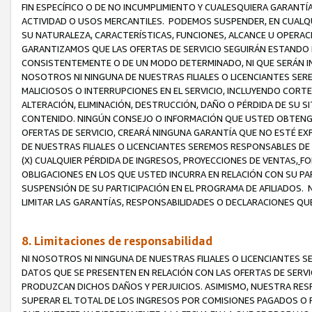
FIN ESPECÍFICO O DE NO INCUMPLIMIENTO Y CUALESQUIERA GARANTÍ
ACTIVIDAD O USOS MERCANTILES. PODEMOS SUSPENDER, EN CUALQU
SU NATURALEZA, CARACTERÍSTICAS, FUNCIONES, ALCANCE U OPERACI
GARANTIZAMOS QUE LAS OFERTAS DE SERVICIO SEGUIRÁN ESTANDO 
CONSISTENTEMENTE O DE UN MODO DETERMINADO, NI QUE SERÁN IN
NOSOTROS NI NINGUNA DE NUESTRAS FILIALES O LICENCIANTES SER
MALICIOSOS O INTERRUPCIONES EN EL SERVICIO, INCLUYENDO CORTES
ALTERACIÓN, ELIMINACIÓN, DESTRUCCIÓN, DAÑO O PÉRDIDA DE SU S
CONTENIDO. NINGÚN CONSEJO O INFORMACIÓN QUE USTED OBTENGA
OFERTAS DE SERVICIO, CREARÁ NINGUNA GARANTÍA QUE NO ESTÉ E
DE NUESTRAS FILIALES O LICENCIANTES SEREMOS RESPONSABLES D
(X) CUALQUIER PÉRDIDA DE INGRESOS, PROYECCIONES DE VENTAS,
FO
OBLIGACIONES EN LOS QUE USTED INCURRA EN RELACIÓN CON SU PART
SUSPENSIÓN DE SU PARTICIPACIÓN EN EL PROGRAMA DE AFILIADOS.
LIMITAR LAS GARANTÍAS, RESPONSABILIDADES O DECLARACIONES QU
8. Limitaciones de responsabilidad
NI NOSOTROS NI NINGUNA DE NUESTRAS FILIALES O LICENCIANTES
DATOS QUE SE PRESENTEN EN RELACIÓN CON LAS OFERTAS DE SERVIC
PRODUZCAN DICHOS DAÑOS Y PERJUICIOS. ASIMISMO, NUESTRA RESP
SUPERAR EL TOTAL DE LOS INGRESOS POR COMISIONES PAGADOS O