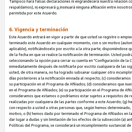
Tampoco hará falsas declaraciones ni engrandecerá nuestra relación co
respaldamos), n
i
expresará
o
insinuará ninguna afiliación entre nosotr
permitida por este Acuerdo.
6. Vigencia y terminación
Este Acuerdo entrará en vigor a partir de que usted se registre o empi
terminado este Acuerdo en cualquier momento, con o sin motivo (automát
aplicable), notificándoselo por escrito a la otra parte; disponiéndose q
de la fecha en que se realice la notificación de terminación. Usted podrá
seleccionando la opción para cerrar su cuenta en "Configuración de l
inmediatamente después de notificarle por escrito cualquiera de las sigu
usted, de otra manera, no ha logrado subsanar cualquier otro incumpli
días posteriores a la notificación enviada al respecto; (c) consideram
su participación en el Programa de Afiliados; (d) consideramos que nue
en el Programa de Afiliados; (e) su participación en el Programa de Afil
consideramos que estamos o podríamos estar sujetos a requisitos de re
realizadas por cualquiera de las partes conforme a este Acuerdo; (g)
con respecto a usted u otras personas que, según hemos determinado, e
motivo, o (h) hemos dado por terminado el Programa de Afiliados en l
dar lugar a dudas y sin limitación de los efectos de la subsección (a) a
Políticas del Programa, se considerará un incumplimiento sustancial d