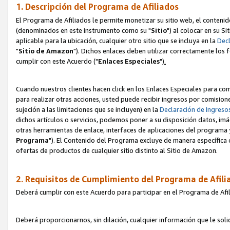
1. Descripción del Programa de Afiliados
El Programa de Afiliados le permite monetizar su sitio web, el contenid
(denominados en este instrumento como su "
Sitio
") al colocar en su Si
aplicable para la ubicación, cualquier otro sitio que se incluya en la
Decl
"
Sitio de Amazon
"). Dichos enlaces deben utilizar correctamente los 
cumplir con este Acuerdo ("
Enlaces
Especiales
")
.
Cuando nuestros clientes hacen click en los Enlaces Especiales para com
para realizar otras acciones, usted puede recibir ingresos por comisio
sujeción a las limitaciones que se incluyen) en la
Declaración de Ingreso
dichos artículos o servicios, podemos poner a su disposición datos, im
otras herramientas de enlace, interfaces de aplicaciones del programa 
Programa
"). El Contenido del Programa excluye de manera específica 
ofertas de productos de cualquier sitio distinto al Sitio de Amazon.
2. Requisitos de Cumplimiento del Programa de Afili
Deberá cumplir con este Acuerdo para participar en el Programa de Afil
Deberá proporcionarnos, sin dilación, cualquier información que le sol