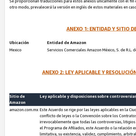
Se proporcionan traducciones para estos anexos únicamente con el fin de
otro modo, prevalecerá la versión en inglés de estos materiales en cas
ANEXO 1: ENTIDAD Y SITIO
Ubicación
Entidad de Amazon
Mexico
Servicios Comerciales Amazon México, S. de R.L. de
ANEXO 2: LEY APLICABLE Y RESOLUCI
Sitio de
Ley aplicable y disposiciones sobre controversia
Amazon
amazon.com.mx
Este Acuerdo se rige por las leyes aplicables en la Ci
conflicto de leyes o la Convención sobre los Contrat
irrevocablemente que todas las controversias, litigio
el Programa de Afiliados, este Acuerdo o la relación 
limitativa, su existencia, validez, cumplimiento, arbit