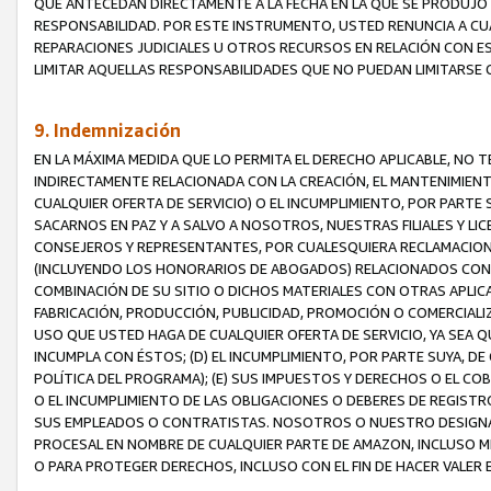
QUE ANTECEDAN DIRECTAMENTE A LA FECHA EN LA QUE SE PRODUJO 
RESPONSABILIDAD. POR ESTE INSTRUMENTO, USTED RENUNCIA A CU
REPARACIONES JUDICIALES U OTROS RECURSOS EN RELACIÓN CON E
LIMITAR AQUELLAS RESPONSABILIDADES QUE NO PUEDAN LIMITARSE 
9. Indemnización
EN LA MÁXIMA MEDIDA QUE LO PERMITA EL DERECHO APLICABLE, N
INDIRECTAMENTE RELACIONADA CON LA CREACIÓN, EL MANTENIMIENT
CUALQUIER OFERTA DE SERVICIO) O EL INCUMPLIMIENTO, POR PARTE
SACARNOS EN PAZ Y A SALVO A NOSOTROS, NUESTRAS FILIALES Y L
CONSEJEROS Y REPRESENTANTES, POR CUALESQUIERA RECLAMACIONE
(INCLUYENDO LOS HONORARIOS DE ABOGADOS) RELACIONADOS CON (A
COMBINACIÓN DE SU SITIO O DICHOS MATERIALES CON OTRAS APLICA
FABRICACIÓN, PRODUCCIÓN, PUBLICIDAD, PROMOCIÓN O COMERCIALIZA
USO QUE USTED HAGA DE CUALQUIER OFERTA DE SERVICIO, YA SEA 
INCUMPLA CON ÉSTOS; (D) EL INCUMPLIMIENTO, POR PARTE SUYA, 
POLÍTICA DEL PROGRAMA); (E) SUS IMPUESTOS Y DERECHOS O EL CO
O EL INCUMPLIMIENTO DE LAS OBLIGACIONES O DEBERES DE REGISTR
SUS EMPLEADOS O CONTRATISTAS. NOSOTROS O NUESTRO DESIGNA
PROCESAL EN NOMBRE DE CUALQUIER PARTE DE AMAZON, INCLUSO M
O PARA PROTEGER DERECHOS, INCLUSO CON EL FIN DE HACER VALER 