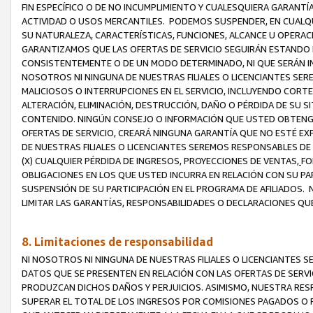
FIN ESPECÍFICO O DE NO INCUMPLIMIENTO Y CUALESQUIERA GARANTÍ
ACTIVIDAD O USOS MERCANTILES. PODEMOS SUSPENDER, EN CUALQU
SU NATURALEZA, CARACTERÍSTICAS, FUNCIONES, ALCANCE U OPERACI
GARANTIZAMOS QUE LAS OFERTAS DE SERVICIO SEGUIRÁN ESTANDO 
CONSISTENTEMENTE O DE UN MODO DETERMINADO, NI QUE SERÁN IN
NOSOTROS NI NINGUNA DE NUESTRAS FILIALES O LICENCIANTES SER
MALICIOSOS O INTERRUPCIONES EN EL SERVICIO, INCLUYENDO CORTES
ALTERACIÓN, ELIMINACIÓN, DESTRUCCIÓN, DAÑO O PÉRDIDA DE SU S
CONTENIDO. NINGÚN CONSEJO O INFORMACIÓN QUE USTED OBTENGA
OFERTAS DE SERVICIO, CREARÁ NINGUNA GARANTÍA QUE NO ESTÉ E
DE NUESTRAS FILIALES O LICENCIANTES SEREMOS RESPONSABLES D
(X) CUALQUIER PÉRDIDA DE INGRESOS, PROYECCIONES DE VENTAS,
FO
OBLIGACIONES EN LOS QUE USTED INCURRA EN RELACIÓN CON SU PART
SUSPENSIÓN DE SU PARTICIPACIÓN EN EL PROGRAMA DE AFILIADOS.
LIMITAR LAS GARANTÍAS, RESPONSABILIDADES O DECLARACIONES QU
8. Limitaciones de responsabilidad
NI NOSOTROS NI NINGUNA DE NUESTRAS FILIALES O LICENCIANTES
DATOS QUE SE PRESENTEN EN RELACIÓN CON LAS OFERTAS DE SERVIC
PRODUZCAN DICHOS DAÑOS Y PERJUICIOS. ASIMISMO, NUESTRA RESP
SUPERAR EL TOTAL DE LOS INGRESOS POR COMISIONES PAGADOS O