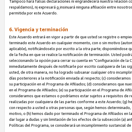
Tampoco hará falsas declaraciones ni engrandecerá nuestra relación co
respaldamos), n
i
expresará
o
insinuará ninguna afiliación entre nosotr
permitida por este Acuerdo.
6. Vigencia y terminación
Este Acuerdo entrará en vigor a partir de que usted se registre o empi
terminado este Acuerdo en cualquier momento, con o sin motivo (automát
aplicable), notificándoselo por escrito a la otra parte; disponiéndose q
de la fecha en que se realice la notificación de terminación. Usted podrá
seleccionando la opción para cerrar su cuenta en "Configuración de l
inmediatamente después de notificarle por escrito cualquiera de las sigu
usted, de otra manera, no ha logrado subsanar cualquier otro incumpli
días posteriores a la notificación enviada al respecto; (c) consideram
su participación en el Programa de Afiliados; (d) consideramos que nue
en el Programa de Afiliados; (e) su participación en el Programa de Afil
consideramos que estamos o podríamos estar sujetos a requisitos de re
realizadas por cualquiera de las partes conforme a este Acuerdo; (g)
con respecto a usted u otras personas que, según hemos determinado, e
motivo, o (h) hemos dado por terminado el Programa de Afiliados en l
dar lugar a dudas y sin limitación de los efectos de la subsección (a) a
Políticas del Programa, se considerará un incumplimiento sustancial d