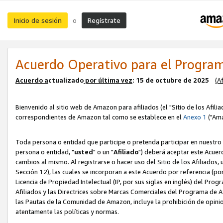
Inicio de sesión
Regístrate
o
Acuerdo Operativo para el Program
Acuerdo a
ctualizado
por ú
l
tima vez
: 15 de octubre de 2025
(A
Bienvenido al sitio web de Amazon para afiliados (el "Sitio de los Afili
correspondientes de Amazon tal como se establece en el
Anexo 1
("Ama
Toda persona o entidad que participe o pretenda participar en nuestro
persona o entidad, "
usted
" o un "
Afiliado
") deberá aceptar este Acuer
cambios al mismo. Al registrarse o hacer uso del Sitio de los Afiliados
Sección 12), las cuales se incorporan a este Acuerdo por referencia (po
Licencia de Propiedad Intelectual (IP, por sus siglas en inglés) del Pr
Afiliados y las Directrices sobre Marcas Comerciales del Programa de A
las Pautas de la Comunidad de Amazon, incluye la prohibición de opinio
atentamente las políticas y normas.