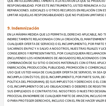
QUE ANTECEDAN DIRECTAMENTE A LA FECHA EN LA QUE SE PRODUJO 
RESPONSABILIDAD. POR ESTE INSTRUMENTO, USTED RENUNCIA A CU
REPARACIONES JUDICIALES U OTROS RECURSOS EN RELACIÓN CON E
LIMITAR AQUELLAS RESPONSABILIDADES QUE NO PUEDAN LIMITARSE 
9. Indemnización
EN LA MÁXIMA MEDIDA QUE LO PERMITA EL DERECHO APLICABLE, N
INDIRECTAMENTE RELACIONADA CON LA CREACIÓN, EL MANTENIMIENT
CUALQUIER OFERTA DE SERVICIO) O EL INCUMPLIMIENTO, POR PARTE
SACARNOS EN PAZ Y A SALVO A NOSOTROS, NUESTRAS FILIALES Y L
CONSEJEROS Y REPRESENTANTES, POR CUALESQUIERA RECLAMACIONE
(INCLUYENDO LOS HONORARIOS DE ABOGADOS) RELACIONADOS CON (A
COMBINACIÓN DE SU SITIO O DICHOS MATERIALES CON OTRAS APLICA
FABRICACIÓN, PRODUCCIÓN, PUBLICIDAD, PROMOCIÓN O COMERCIALIZA
USO QUE USTED HAGA DE CUALQUIER OFERTA DE SERVICIO, YA SEA 
INCUMPLA CON ÉSTOS; (D) EL INCUMPLIMIENTO, POR PARTE SUYA, 
POLÍTICA DEL PROGRAMA); (E) SUS IMPUESTOS Y DERECHOS O EL CO
O EL INCUMPLIMIENTO DE LAS OBLIGACIONES O DEBERES DE REGISTR
SUS EMPLEADOS O CONTRATISTAS. NOSOTROS O NUESTRO DESIGNA
PROCESAL EN NOMBRE DE CUALQUIER PARTE DE AMAZON, INCLUSO M
O PARA PROTEGER DERECHOS, INCLUSO CON EL FIN DE HACER VALER 