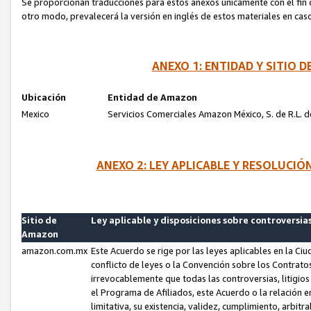
Se proporcionan traducciones para estos anexos únicamente con el fin de
otro modo, prevalecerá la versión en inglés de estos materiales en cas
ANEXO 1: ENTIDAD Y SITIO
Ubicación
Entidad de Amazon
Mexico
Servicios Comerciales Amazon México, S. de R.L. de
ANEXO 2: LEY APLICABLE Y RESOLUCI
Sitio de
Ley aplicable y disposiciones sobre controversia
Amazon
amazon.com.mx
Este Acuerdo se rige por las leyes aplicables en la Ci
conflicto de leyes o la Convención sobre los Contrat
irrevocablemente que todas las controversias, litigio
el Programa de Afiliados, este Acuerdo o la relación 
limitativa, su existencia, validez, cumplimiento, arbit