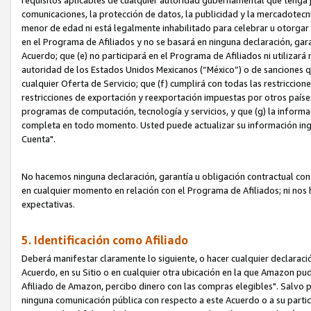
requisitos aplicables de cualquier autoridad gubernamental que tenga j
comunicaciones, la protección de datos, la publicidad y la mercadotecni
menor de edad ni está legalmente inhabilitado para celebrar u otorgar
en el Programa de Afiliados y no se basará en ninguna declaración, ga
Acuerdo; que (e) no participará en el Programa de Afiliados ni utilizará
autoridad de los Estados Unidos Mexicanos (“México”) o de sanciones q
cualquier Oferta de Servicio; que (f) cumplirá con todas las restriccio
restricciones de exportación y reexportación impuestas por otros países
programas de computación, tecnología y servicios, y que (g) la informac
completa en todo momento. Usted puede actualizar su información ingre
Cuenta".
No hacemos ninguna declaración, garantía u obligación contractual con 
en cualquier momento en relación con el Programa de Afiliados; ni no
expectativas.
5. Identificación como Afiliado
Deberá manifestar claramente lo siguiente, o hacer cualquier declarac
Acuerdo, en su Sitio o en cualquier otra ubicación en la que Amazon pu
Afiliado de Amazon, percibo dinero con las compras elegibles". Salvo po
ninguna comunicación pública con respecto a este Acuerdo o a su partici