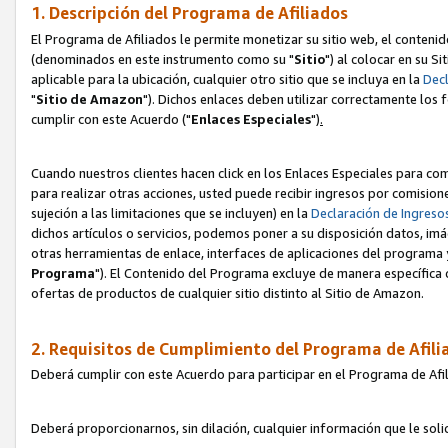
1. Descripción del Programa de Afiliados
El Programa de Afiliados le permite monetizar su sitio web, el contenid
(denominados en este instrumento como su "
Sitio
") al colocar en su Si
aplicable para la ubicación, cualquier otro sitio que se incluya en la
Decl
"
Sitio de Amazon
"). Dichos enlaces deben utilizar correctamente los 
cumplir con este Acuerdo ("
Enlaces
Especiales
")
.
Cuando nuestros clientes hacen click en los Enlaces Especiales para com
para realizar otras acciones, usted puede recibir ingresos por comisio
sujeción a las limitaciones que se incluyen) en la
Declaración de Ingreso
dichos artículos o servicios, podemos poner a su disposición datos, im
otras herramientas de enlace, interfaces de aplicaciones del programa 
Programa
"). El Contenido del Programa excluye de manera específica 
ofertas de productos de cualquier sitio distinto al Sitio de Amazon.
2. Requisitos de Cumplimiento del Programa de Afili
Deberá cumplir con este Acuerdo para participar en el Programa de Afil
Deberá proporcionarnos, sin dilación, cualquier información que le sol