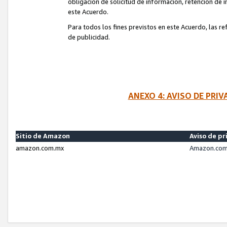
obligación de solicitud de información, retención de
este Acuerdo.
Para todos los fines previstos en este Acuerdo, las r
de publicidad.
ANEXO 4: AVISO DE PRI
Sitio de Amazon
Aviso de pr
amazon.com.mx
Amazon.com.