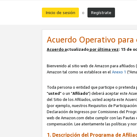
Inicio de sesión
Regístrate
o
Acuerdo Operativo para 
Acuerdo a
ctualizado
por ú
l
tima vez
: 15 de 
Bienvenido al sitio web de Amazon para afiliados (
Amazon tal como se establece en el
Anexo 1
("Ama
Toda persona o entidad que participe o pretenda p
"
usted
" o un "
Afiliado
") deberá aceptar este Acue
del Sitio de los Afiliados, usted acepta este Acuer
(por ejemplo, nuestros Requisitos de Participación 
Declaración de Ingresos por Comisiones del Progra
web de Amazon.com debe cumplir con las Pautas de
compensación. Lee atentamente las políticas y 
1. Descripción del Programa de Afilia