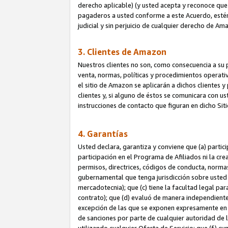
derecho aplicable) (y usted acepta y reconoce que 
pagaderos a usted conforme a este Acuerdo, estén 
judicial y sin perjuicio de cualquier derecho de Am
3. Clientes de Amazon
Nuestros clientes no son, como consecuencia a su p
venta, normas, políticas y procedimientos operativo
el sitio de Amazon se aplicarán a dichos clientes
clientes y, si alguno de éstos se comunicara con u
instrucciones de contacto que figuran en dicho Sit
4. Garantías
Usted declara, garantiza y conviene que (a) partic
participación en el Programa de Afiliados ni la cr
permisos, directrices, códigos de conducta, normas
gubernamental que tenga jurisdicción sobre usted
mercadotecnia); que (c) tiene la facultad legal pa
contrato); que (d) evaluó de manera independient
excepción de las que se exponen expresamente en el
de sanciones por parte de cualquier autoridad de 