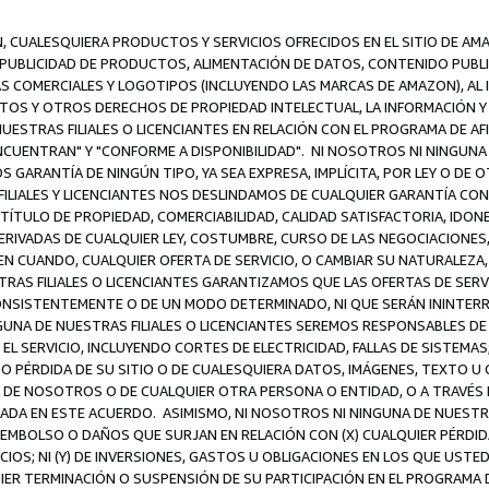
N, CUALESQUIERA PRODUCTOS Y SERVICIOS OFRECIDOS EN EL SITIO DE AM
A PUBLICIDAD DE PRODUCTOS, ALIMENTACIÓN DE DATOS, CONTENIDO PUB
CAS COMERCIALES Y LOGOTIPOS (INCLUYENDO LAS MARCAS DE AMAZON), AL
EXTOS Y OTROS DERECHOS DE PROPIEDAD INTELECTUAL, LA INFORMACIÓN
ESTRAS FILIALES O LICENCIANTES EN RELACIÓN CON EL PROGRAMA DE AF
NCUENTRAN" Y "CONFORME A DISPONIBILIDAD". NI NOSOTROS NI NINGUNA 
ARANTÍA DE NINGÚN TIPO, YA SEA EXPRESA, IMPLÍCITA, POR LEY O DE 
LIALES Y LICENCIANTES NOS DESLINDAMOS DE CUALQUIER GARANTÍA CON 
TÍTULO DE PROPIEDAD, COMERCIABILIDAD, CALIDAD SATISFACTORIA, IDONE
ERIVADAS DE CUALQUIER LEY, COSTUMBRE, CURSO DE LAS NEGOCIACIONE
N CUANDO, CUALQUIER OFERTA DE SERVICIO, O CAMBIAR SU NATURALEZA,
RAS FILIALES O LICENCIANTES GARANTIZAMOS QUE LAS OFERTAS DE SERV
NSISTENTEMENTE O DE UN MODO DETERMINADO, NI QUE SERÁN ININTERRU
A DE NUESTRAS FILIALES O LICENCIANTES SEREMOS RESPONSABLES DE (A
L SERVICIO, INCLUYENDO CORTES DE ELECTRICIDAD, FALLAS DE SISTEMAS;
 O PÉRDIDA DE SU SITIO O DE CUALESQUIERA DATOS, IMÁGENES, TEXTO 
E NOSOTROS O DE CUALQUIER OTRA PERSONA O ENTIDAD, O A TRAVÉS D
DA EN ESTE ACUERDO. ASIMISMO, NI NOSOTROS NI NINGUNA DE NUESTRA
MBOLSO O DAÑOS QUE SURJAN EN RELACIÓN CON (X) CUALQUIER PÉRDID
IOS; NI (Y) DE INVERSIONES, GASTOS U OBLIGACIONES EN LOS QUE USTED
QUIER TERMINACIÓN O SUSPENSIÓN DE SU PARTICIPACIÓN EN EL PROGRAMA 