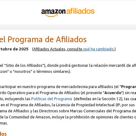
el Programa de Afiliados
octubre de 2025
(Afiliados Actuales, consulte
qué ha cambiado
.)
el "Sitio de los Afiliados"), donde podrá gestionar la relación mercantil de a
zon" o "nosotros" o términos similares).
articipar en nuestro programa de mercadotecnia para afiliados (el "
Program
rdo Operativo para el Programa de Afiliados (el presente "
Acuerdo
") sin r
do, incluyendo las
Políticas del Programa
(definidas en la Sección 12), las c
en el Programa de Afiliados, la Licencia de Propiedad Intelectual (IP, por sus 
ma de Afiliados y las Directrices sobre Marcas Comerciales del Programa de A
 la Comunidad de Amazon, incluye la prohibición de opiniones de clientes qu
normas.
dos