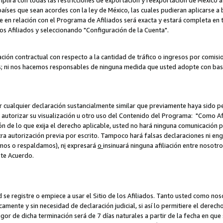
umplirá con todas las restricciones de exportación y reexportación de México 
aíses que sean acordes con la ley de México, las cuales pudieran aplicarse 
lite en relación con el Programa de Afiliados será exacta y estará completa 
los Afiliados y seleccionando "Configuración de la Cuenta".
ción contractual con respecto a la cantidad de tráfico o ingresos por comisi
; ni nos hacemos responsables de ninguna medida que usted adopte con base
r cualquier declaración sustancialmente similar que previamente haya sido pe
a autorizar su visualización u otro uso del Contenido del Programa: "Como A
ión de lo que exija el derecho aplicable, usted no hará ninguna comunicación 
tra autorización previa por escrito. Tampoco hará falsas declaraciones ni en
amos o respaldamos), n
i
expresará
o
insinuará ninguna afiliación entre nosotr
ste Acuerdo.
ed se registre o empiece a usar el Sitio de los Afiliados. Tanto usted como 
ente y sin necesidad de declaración judicial, si así lo permitiere el derecho 
or de dicha terminación será de 7 días naturales a partir de la fecha en que s