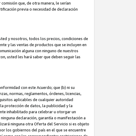
 comisión que, de otra manera, le serían
ificación previa o necesidad de declaración
sted y nosotros, todos los precios, condiciones de
iente y las ventas de productos que se incluyen en
 comunicación alguna con ninguno de nuestros
zon, usted les hará saber que deben seguir las
conformidad con este Acuerdo; que (b) ni su
anzas, normas, reglamentos, órdenes, licencias,
quisitos aplicables de cualquier autoridad
 la protección de datos, la publicidad y la
nte inhabilitado para celebrar u otorgar un
n ninguna declaración, garantía o manifestación a
izará ninguna otra Oferta del Servicio si es objeto
or los gobiernos del país en el que se encuentre