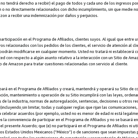
no tendrá derecho a recibir) el pago de todos y cada uno de los ingresos por
o no directamente relacionados con dicho incumplimiento, sin que medie not
azon a recibir una indemnización por daños y perjuicios.
articipación en el Programa de Afiliados, clientes suyos. Al igual que entre u
s relacionados con los pedidos de los clientes, el servicio de atención al cl
 y podrán modificarse en cualquier momento. Usted no tratará ni establecerá
sted con respecto a algún asunto relativo a la interacción con un Sitio de Ama
io de Amazon para tratar cuestiones relacionadas con servicio al cliente.
ipará en el Programa de Afiliados y creará, mantendrá y operará su Sitio de 
eación, mantenimiento u operación de su Sitio incumplirá con las leyes, orden
 de la industria, normas de autoregulación, sentencias, decisiones u otros re
 (incluyendo
sin limitar, todas y cualquier reglas que rijan las comunicaciones,
ra celebrar acuerdos (por ejemplo, usted no es menor de edad ni está legalme
e
s
la conveniencia de participar en el Programa de Afiliados y no se basará e
 presente Acuerdo; que (e) no participará en el Programa de Afiliados ni util
los Estados Unidos Mexicanos (“México”) o de sanciones que sean impuestas p