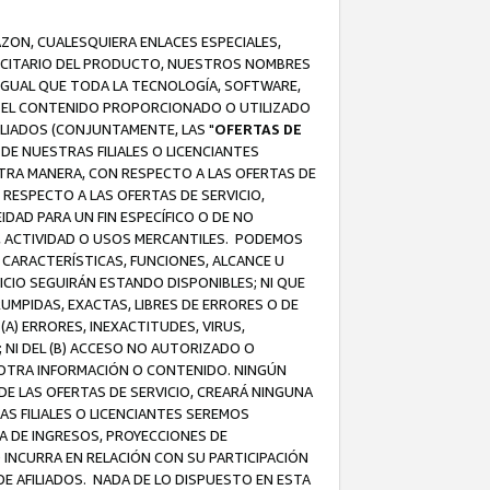
AZON, CUALESQUIERA ENLACES ESPECIALES,
LICITARIO DEL PRODUCTO, NUESTROS NOMBRES
 IGUAL QUE TODA LA TECNOLOGÍA, SOFTWARE,
 Y EL CONTENIDO PROPORCIONADO O UTILIZADO
ILIADOS (CONJUNTAMENTE, LAS "
OFERTAS DE
DE NUESTRAS FILIALES O LICENCIANTES
OTRA MANERA, CON RESPECTO A LAS OFERTAS DE
RESPECTO A LAS OFERTAS DE SERVICIO,
IDAD PARA UN FIN ESPECÍFICO O DE NO
S, ACTIVIDAD O USOS MERCANTILES. PODEMOS
 CARACTERÍSTICAS, FUNCIONES, ALCANCE U
ICIO SEGUIRÁN ESTANDO DISPONIBLES; NI QUE
MPIDAS, EXACTAS, LIBRES DE ERRORES O DE
) ERRORES, INEXACTITUDES, VIRUS,
 NI DEL (B) ACCESO NO AUTORIZADO O
U OTRA INFORMACIÓN O CONTENIDO. NINGÚN
E LAS OFERTAS DE SERVICIO, CREARÁ NINGUNA
S FILIALES O LICENCIANTES SEREMOS
A DE INGRESOS, PROYECCIONES DE
 INCURRA EN RELACIÓN CON SU PARTICIPACIÓN
DE AFILIADOS. NADA DE LO DISPUESTO EN ESTA