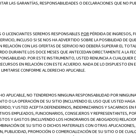
ITAR LAS GARANTÍAS, RESPONSABILIDADES O DECLARACIONES QUE NO PU
ES O LICENCIANTES SEREMOS RESPONSABLES
POR
PÉRDIDA DE INGRESOS, 
ERVICIO, INCLUSO SI SE NOS HA ADVERTIDO SOBRE LA POSIBILIDAD DE Q
N RELACIÓN CON LAS OFERTAS DE SERVICIO NO DEBERÁ SUPERAR EL TOTA
RDO DURANTE LOS DOCE MESES QUE ANTECEDAN DIRECTAMENTE A LA FECH
SPONSABILIDAD. POR ESTE INSTRUMENTO, USTED RENUNCIA A CUALQUIER
 RECURSOS EN RELACIÓN CON ESTE ACUERDO. NADA DE LO DISPUESTO EN 
LIMITARSE CONFORME AL DERECHO APLICABLE.
ECHO APLICABLE, NO TENDREMOS NINGUNA RESPONSABILIDAD POR NINGUN
NTO O LA OPERACIÓN DE SU SITIO (INCLUYENDO EL USO QUE USTED HAGA D
UERDO; Y USTED ACEPTA DEFENDERNOS, INDEMNIZARNOS Y SACARNOS EN P
CTIVOS EMPLEADOS, FUNCIONARIOS, CONSEJEROS Y REPRESENTANTES, PO
COSTOS Y GASTOS (INCLUYENDO LOS HONORARIOS DE ABOGADOS) RELACION
MBINACIÓN DE SU SITIO O DICHOS MATERIALES CON OTRAS APLICACIONES, 
, PUBLICIDAD, PROMOCIÓN O COMERCIALIZACIÓN DE SU SITIO O DE CUALQ