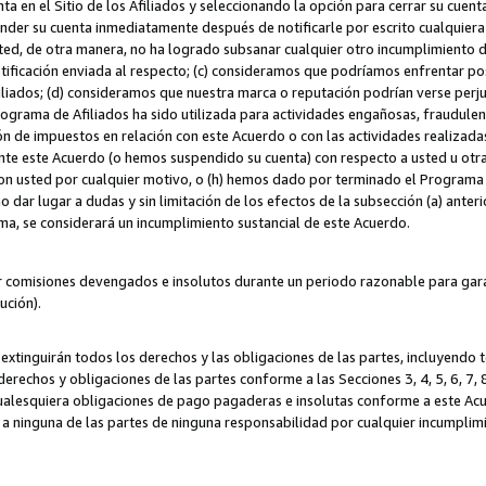
ta en el Sitio de los Afiliados y seleccionando la opción para cerrar su cuen
r su cuenta inmediatamente después de notificarle por escrito cualquiera de
sted, de otra manera, no ha logrado subsanar cualquier otro incumplimiento d
otificación enviada al respecto; (c) consideramos que podríamos enfrentar p
iliados; (d) consideramos que nuestra marca o reputación podrían verse perju
Programa de Afiliados ha sido utilizada para actividades engañosas, fraudule
ón de impuestos en relación con este Acuerdo o con las actividades realizada
te este Acuerdo (o hemos suspendido su cuenta) con respecto a usted u otr
con usted por cualquier motivo, o (h) hemos dado por terminado el Programa
 dar lugar a dudas y sin limitación de los efectos de la subsección (a) anteri
ama, se considerará un incumplimiento sustancial de este Acuerdo.
r comisiones devengados e insolutos durante un periodo razonable para garan
lución).
extinguirán todos los derechos y las obligaciones de las partes, incluyendo
derechos y obligaciones de las partes conforme a las Secciones 3, 4, 5, 6, 7,
cualesquiera obligaciones de pago pagaderas e insolutas conforme a este Acue
 a ninguna de las partes de ninguna responsabilidad por cualquier incumpli