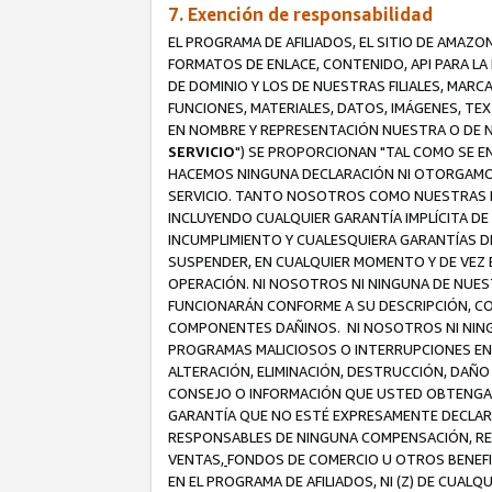
7. Exención de responsabilidad
EL PROGRAMA DE AFILIADOS, EL SITIO DE AMAZO
FORMATOS DE ENLACE, CONTENIDO, API PARA L
DE DOMINIO Y LOS DE NUESTRAS FILIALES, MAR
FUNCIONES, MATERIALES, DATOS, IMÁGENES, T
EN NOMBRE Y REPRESENTACIÓN NUESTRA O DE NU
SERVICIO
") SE PROPORCIONAN "TAL COMO SE E
HACEMOS NINGUNA DECLARACIÓN NI OTORGAMOS G
SERVICIO. TANTO NOSOTROS COMO NUESTRAS FI
INCLUYENDO CUALQUIER GARANTÍA IMPLÍCITA DE 
INCUMPLIMIENTO Y CUALESQUIERA GARANTÍAS D
SUSPENDER, EN CUALQUIER MOMENTO Y DE VEZ E
OPERACIÓN. NI NOSOTROS NI NINGUNA DE NUEST
FUNCIONARÁN CONFORME A SU DESCRIPCIÓN, CO
COMPONENTES DAÑINOS. NI NOSOTROS NI NINGUN
PROGRAMAS MALICIOSOS O INTERRUPCIONES EN E
ALTERACIÓN, ELIMINACIÓN, DESTRUCCIÓN, DAÑO
CONSEJO O INFORMACIÓN QUE USTED OBTENGA D
GARANTÍA QUE NO ESTÉ EXPRESAMENTE DECLARA
RESPONSABLES DE NINGUNA COMPENSACIÓN, REE
VENTAS,
FONDOS DE COMERCIO U OTROS BENEFIC
EN EL PROGRAMA DE AFILIADOS, NI (Z) DE CUAL