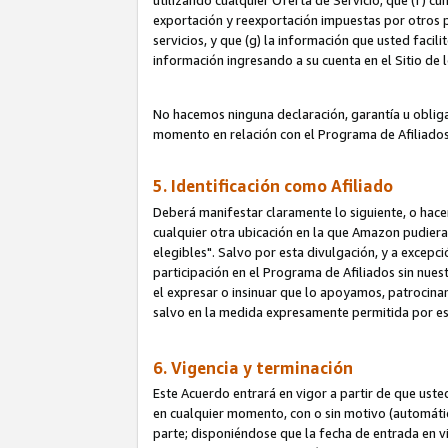
utilizando cualquier Oferta de Servicio; que (f) c
exportación y reexportación impuestas por otros p
servicios, y que (g) la información que usted faci
información ingresando a su cuenta en el Sitio de 
No hacemos ninguna declaración, garantía u obliga
momento en relación con el Programa de Afiliados
5. Identificación como Afiliado
Deberá manifestar claramente lo siguiente, o hace
cualquier otra ubicación en la que Amazon pudier
elegibles". Salvo por esta divulgación, y a excepc
participación en el Programa de Afiliados sin nues
el expresar o insinuar que lo apoyamos, patrocin
salvo en la medida expresamente permitida por e
6. Vigencia y terminación
Este Acuerdo entrará en vigor a partir de que ust
en cualquier momento, con o sin motivo (automáticam
parte; disponiéndose que la fecha de entrada en vig