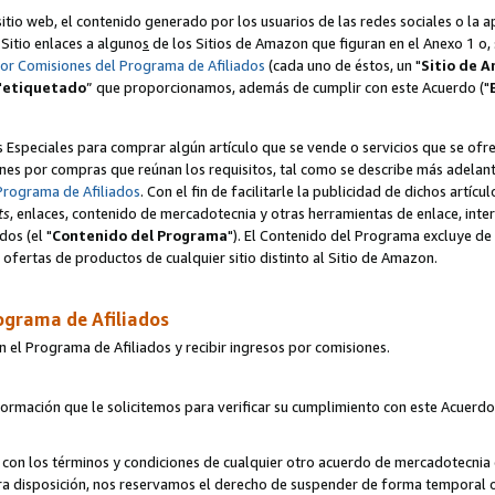
itio web, el contenido generado por los usuarios de las redes sociales o la 
u Sitio enlaces a alguno
s
de los Sitios de Amazon que figuran en el Anexo 1 o, s
por Comisiones del Programa de Afiliados
(cada uno de éstos, un "
Sitio de 
"
etiquetado
” que proporcionamos, además de cumplir con este Acuerdo ("
s Especiales para comprar algún artículo que se vende o servicios que se ofre
nes por compras que reúnan los requisitos, tal como se describe más adelante 
Programa de Afiliados
. Con el fin de facilitarle la publicidad de dichos artíc
ts
, enlaces, contenido de mercadotecnia y otras herramientas de enlace, int
os (el "
Contenido del Programa
"). El Contenido del Programa excluye de 
ofertas de productos de cualquier sitio distinto al Sitio de Amazon.
ograma de Afiliados
n el Programa de Afiliados y recibir ingresos por comisiones.
formación que le solicitemos para verificar su cumplimiento con este Acuerd
con los términos y condiciones de cualquier otro acuerdo de mercadotecnia d
tra disposición, nos reservamos el derecho de suspender de forma temporal 