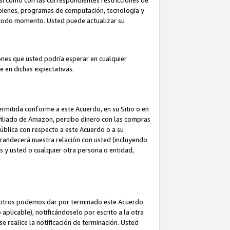
así como con las correspondientes restricciones de
a bienes, programas de computación, tecnología y
en todo momento. Usted puede actualizar su
ones que usted podría esperar en cualquier
 en dichas expectativas.
rmitida conforme a este Acuerdo, en su Sitio o en
filiado de Amazon, percibo dinero con las compras
pública con respecto a este Acuerdo o a su
grandecerá nuestra relación con usted (incluyendo
os y usted o cualquier otra persona o entidad,
nosotros podemos dar por terminado este Acuerdo
aplicable), notificándoselo por escrito a la otra
e realice la notificación de terminación. Usted