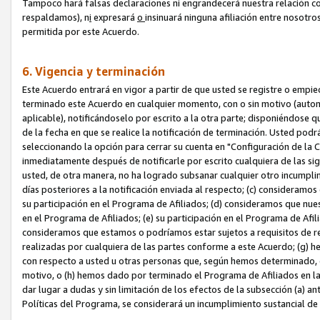
Tampoco hará falsas declaraciones ni engrandecerá nuestra relación co
respaldamos), n
i
expresará
o
insinuará ninguna afiliación entre nosotr
permitida por este Acuerdo.
6. Vigencia y terminación
Este Acuerdo entrará en vigor a partir de que usted se registre o empi
terminado este Acuerdo en cualquier momento, con o sin motivo (automát
aplicable), notificándoselo por escrito a la otra parte; disponiéndose q
de la fecha en que se realice la notificación de terminación. Usted podrá
seleccionando la opción para cerrar su cuenta en "Configuración de l
inmediatamente después de notificarle por escrito cualquiera de las sigu
usted, de otra manera, no ha logrado subsanar cualquier otro incumpli
días posteriores a la notificación enviada al respecto; (c) consideram
su participación en el Programa de Afiliados; (d) consideramos que nue
en el Programa de Afiliados; (e) su participación en el Programa de Afil
consideramos que estamos o podríamos estar sujetos a requisitos de re
realizadas por cualquiera de las partes conforme a este Acuerdo; (g)
con respecto a usted u otras personas que, según hemos determinado, e
motivo, o (h) hemos dado por terminado el Programa de Afiliados en l
dar lugar a dudas y sin limitación de los efectos de la subsección (a) a
Políticas del Programa, se considerará un incumplimiento sustancial d