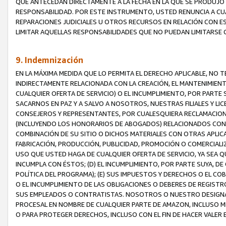
QUE ANTECEDAN DIRECTAMENTE A LA FECHA EN LA QUE SE PRODUJO 
RESPONSABILIDAD. POR ESTE INSTRUMENTO, USTED RENUNCIA A CU
REPARACIONES JUDICIALES U OTROS RECURSOS EN RELACIÓN CON E
LIMITAR AQUELLAS RESPONSABILIDADES QUE NO PUEDAN LIMITARSE 
9. Indemnización
EN LA MÁXIMA MEDIDA QUE LO PERMITA EL DERECHO APLICABLE, N
INDIRECTAMENTE RELACIONADA CON LA CREACIÓN, EL MANTENIMIENT
CUALQUIER OFERTA DE SERVICIO) O EL INCUMPLIMIENTO, POR PARTE
SACARNOS EN PAZ Y A SALVO A NOSOTROS, NUESTRAS FILIALES Y L
CONSEJEROS Y REPRESENTANTES, POR CUALESQUIERA RECLAMACIONE
(INCLUYENDO LOS HONORARIOS DE ABOGADOS) RELACIONADOS CON (A
COMBINACIÓN DE SU SITIO O DICHOS MATERIALES CON OTRAS APLICA
FABRICACIÓN, PRODUCCIÓN, PUBLICIDAD, PROMOCIÓN O COMERCIALIZA
USO QUE USTED HAGA DE CUALQUIER OFERTA DE SERVICIO, YA SEA 
INCUMPLA CON ÉSTOS; (D) EL INCUMPLIMIENTO, POR PARTE SUYA, 
POLÍTICA DEL PROGRAMA); (E) SUS IMPUESTOS Y DERECHOS O EL CO
O EL INCUMPLIMIENTO DE LAS OBLIGACIONES O DEBERES DE REGISTR
SUS EMPLEADOS O CONTRATISTAS. NOSOTROS O NUESTRO DESIGNA
PROCESAL EN NOMBRE DE CUALQUIER PARTE DE AMAZON, INCLUSO M
O PARA PROTEGER DERECHOS, INCLUSO CON EL FIN DE HACER VALER 