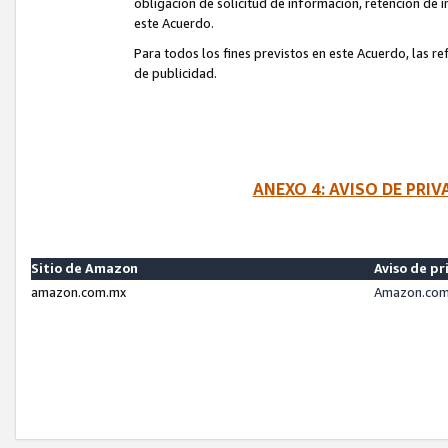
obligación de solicitud de información, retención de
este Acuerdo.
Para todos los fines previstos en este Acuerdo, las r
de publicidad.
ANEXO 4: AVISO DE PRI
Sitio de Amazon
Aviso de pr
amazon.com.mx
Amazon.com.