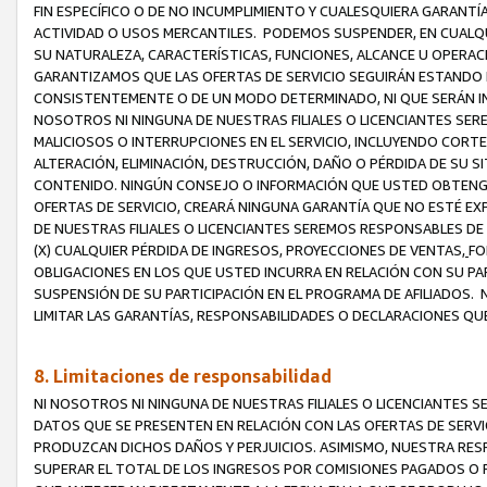
FIN ESPECÍFICO O DE NO INCUMPLIMIENTO Y CUALESQUIERA GARANTÍ
ACTIVIDAD O USOS MERCANTILES. PODEMOS SUSPENDER, EN CUALQU
SU NATURALEZA, CARACTERÍSTICAS, FUNCIONES, ALCANCE U OPERACI
GARANTIZAMOS QUE LAS OFERTAS DE SERVICIO SEGUIRÁN ESTANDO 
CONSISTENTEMENTE O DE UN MODO DETERMINADO, NI QUE SERÁN IN
NOSOTROS NI NINGUNA DE NUESTRAS FILIALES O LICENCIANTES SER
MALICIOSOS O INTERRUPCIONES EN EL SERVICIO, INCLUYENDO CORTES
ALTERACIÓN, ELIMINACIÓN, DESTRUCCIÓN, DAÑO O PÉRDIDA DE SU S
CONTENIDO. NINGÚN CONSEJO O INFORMACIÓN QUE USTED OBTENGA
OFERTAS DE SERVICIO, CREARÁ NINGUNA GARANTÍA QUE NO ESTÉ E
DE NUESTRAS FILIALES O LICENCIANTES SEREMOS RESPONSABLES D
(X) CUALQUIER PÉRDIDA DE INGRESOS, PROYECCIONES DE VENTAS,
FO
OBLIGACIONES EN LOS QUE USTED INCURRA EN RELACIÓN CON SU PART
SUSPENSIÓN DE SU PARTICIPACIÓN EN EL PROGRAMA DE AFILIADOS.
LIMITAR LAS GARANTÍAS, RESPONSABILIDADES O DECLARACIONES QU
8. Limitaciones de responsabilidad
NI NOSOTROS NI NINGUNA DE NUESTRAS FILIALES O LICENCIANTES
DATOS QUE SE PRESENTEN EN RELACIÓN CON LAS OFERTAS DE SERVIC
PRODUZCAN DICHOS DAÑOS Y PERJUICIOS. ASIMISMO, NUESTRA RESP
SUPERAR EL TOTAL DE LOS INGRESOS POR COMISIONES PAGADOS O