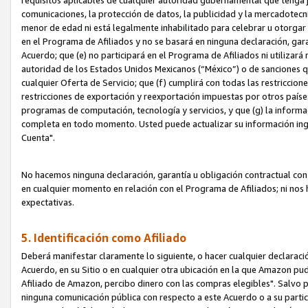
requisitos aplicables de cualquier autoridad gubernamental que tenga j
comunicaciones, la protección de datos, la publicidad y la mercadotecni
menor de edad ni está legalmente inhabilitado para celebrar u otorgar
en el Programa de Afiliados y no se basará en ninguna declaración, ga
Acuerdo; que (e) no participará en el Programa de Afiliados ni utilizará
autoridad de los Estados Unidos Mexicanos (“México”) o de sanciones q
cualquier Oferta de Servicio; que (f) cumplirá con todas las restriccio
restricciones de exportación y reexportación impuestas por otros países
programas de computación, tecnología y servicios, y que (g) la informac
completa en todo momento. Usted puede actualizar su información ingre
Cuenta".
No hacemos ninguna declaración, garantía u obligación contractual con 
en cualquier momento en relación con el Programa de Afiliados; ni no
expectativas.
5. Identificación como Afiliado
Deberá manifestar claramente lo siguiente, o hacer cualquier declarac
Acuerdo, en su Sitio o en cualquier otra ubicación en la que Amazon pu
Afiliado de Amazon, percibo dinero con las compras elegibles". Salvo po
ninguna comunicación pública con respecto a este Acuerdo o a su partici