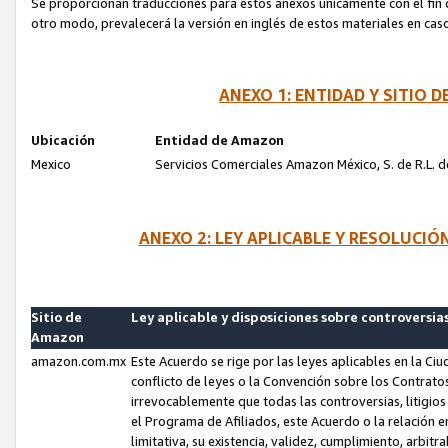
Se proporcionan traducciones para estos anexos únicamente con el fin de
otro modo, prevalecerá la versión en inglés de estos materiales en cas
ANEXO 1: ENTIDAD Y SITIO
Ubicación
Entidad de Amazon
Mexico
Servicios Comerciales Amazon México, S. de R.L. de
ANEXO 2: LEY APLICABLE Y RESOLUCI
Sitio de
Ley aplicable y disposiciones sobre controversia
Amazon
amazon.com.mx
Este Acuerdo se rige por las leyes aplicables en la Ci
conflicto de leyes o la Convención sobre los Contrat
irrevocablemente que todas las controversias, litigio
el Programa de Afiliados, este Acuerdo o la relación 
limitativa, su existencia, validez, cumplimiento, arbit