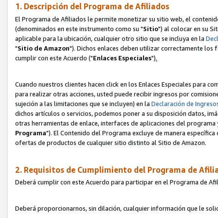
1. Descripción del Programa de Afiliados
El Programa de Afiliados le permite monetizar su sitio web, el contenid
(denominados en este instrumento como su "
Sitio
") al colocar en su Si
aplicable para la ubicación, cualquier otro sitio que se incluya en la
Decl
"
Sitio de Amazon
"). Dichos enlaces deben utilizar correctamente los 
cumplir con este Acuerdo ("
Enlaces
Especiales
")
.
Cuando nuestros clientes hacen click en los Enlaces Especiales para com
para realizar otras acciones, usted puede recibir ingresos por comisio
sujeción a las limitaciones que se incluyen) en la
Declaración de Ingreso
dichos artículos o servicios, podemos poner a su disposición datos, im
otras herramientas de enlace, interfaces de aplicaciones del programa 
Programa
"). El Contenido del Programa excluye de manera específica 
ofertas de productos de cualquier sitio distinto al Sitio de Amazon.
2. Requisitos de Cumplimiento del Programa de Afili
Deberá cumplir con este Acuerdo para participar en el Programa de Afil
Deberá proporcionarnos, sin dilación, cualquier información que le sol