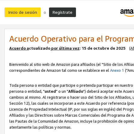
Inicio de sesión
Regístrate
o
Acuerdo Operativo para el Program
Acuerdo a
ctualizado
por ú
l
tima vez
: 15 de octubre de 2025
(A
Bienvenido al sitio web de Amazon para afiliados (el "Sitio de los Afili
correspondientes de Amazon tal como se establece en el
Anexo 1
("Ama
Toda persona o entidad que participe o pretenda participar en nuestro
persona o entidad, "
usted
" o un "
Afiliado
") deberá aceptar este Acuer
cambios al mismo. Al registrarse o hacer uso del Sitio de los Afiliados
Sección 12), las cuales se incorporan a este Acuerdo por referencia (po
Licencia de Propiedad Intelectual (IP, por sus siglas en inglés) del Pr
Afiliados y las Directrices sobre Marcas Comerciales del Programa de A
las Pautas de la Comunidad de Amazon, incluye la prohibición de opinio
atentamente las políticas y normas.