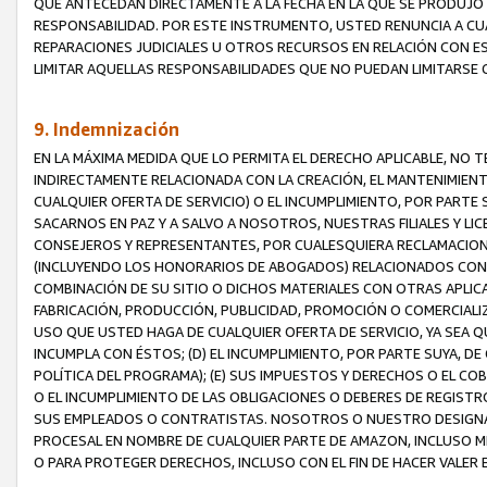
QUE ANTECEDAN DIRECTAMENTE A LA FECHA EN LA QUE SE PRODUJO 
RESPONSABILIDAD. POR ESTE INSTRUMENTO, USTED RENUNCIA A CU
REPARACIONES JUDICIALES U OTROS RECURSOS EN RELACIÓN CON E
LIMITAR AQUELLAS RESPONSABILIDADES QUE NO PUEDAN LIMITARSE 
9. Indemnización
EN LA MÁXIMA MEDIDA QUE LO PERMITA EL DERECHO APLICABLE, N
INDIRECTAMENTE RELACIONADA CON LA CREACIÓN, EL MANTENIMIENT
CUALQUIER OFERTA DE SERVICIO) O EL INCUMPLIMIENTO, POR PARTE
SACARNOS EN PAZ Y A SALVO A NOSOTROS, NUESTRAS FILIALES Y L
CONSEJEROS Y REPRESENTANTES, POR CUALESQUIERA RECLAMACIONE
(INCLUYENDO LOS HONORARIOS DE ABOGADOS) RELACIONADOS CON (A
COMBINACIÓN DE SU SITIO O DICHOS MATERIALES CON OTRAS APLICA
FABRICACIÓN, PRODUCCIÓN, PUBLICIDAD, PROMOCIÓN O COMERCIALIZA
USO QUE USTED HAGA DE CUALQUIER OFERTA DE SERVICIO, YA SEA 
INCUMPLA CON ÉSTOS; (D) EL INCUMPLIMIENTO, POR PARTE SUYA, 
POLÍTICA DEL PROGRAMA); (E) SUS IMPUESTOS Y DERECHOS O EL CO
O EL INCUMPLIMIENTO DE LAS OBLIGACIONES O DEBERES DE REGISTR
SUS EMPLEADOS O CONTRATISTAS. NOSOTROS O NUESTRO DESIGNA
PROCESAL EN NOMBRE DE CUALQUIER PARTE DE AMAZON, INCLUSO M
O PARA PROTEGER DERECHOS, INCLUSO CON EL FIN DE HACER VALER 