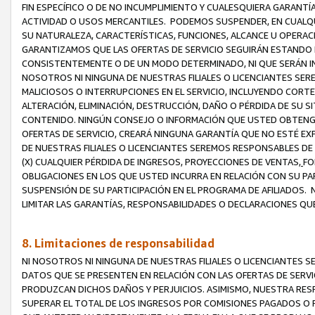
FIN ESPECÍFICO O DE NO INCUMPLIMIENTO Y CUALESQUIERA GARANTÍ
ACTIVIDAD O USOS MERCANTILES. PODEMOS SUSPENDER, EN CUALQU
SU NATURALEZA, CARACTERÍSTICAS, FUNCIONES, ALCANCE U OPERACI
GARANTIZAMOS QUE LAS OFERTAS DE SERVICIO SEGUIRÁN ESTANDO 
CONSISTENTEMENTE O DE UN MODO DETERMINADO, NI QUE SERÁN IN
NOSOTROS NI NINGUNA DE NUESTRAS FILIALES O LICENCIANTES SER
MALICIOSOS O INTERRUPCIONES EN EL SERVICIO, INCLUYENDO CORTES
ALTERACIÓN, ELIMINACIÓN, DESTRUCCIÓN, DAÑO O PÉRDIDA DE SU S
CONTENIDO. NINGÚN CONSEJO O INFORMACIÓN QUE USTED OBTENGA
OFERTAS DE SERVICIO, CREARÁ NINGUNA GARANTÍA QUE NO ESTÉ E
DE NUESTRAS FILIALES O LICENCIANTES SEREMOS RESPONSABLES D
(X) CUALQUIER PÉRDIDA DE INGRESOS, PROYECCIONES DE VENTAS,
FO
OBLIGACIONES EN LOS QUE USTED INCURRA EN RELACIÓN CON SU PART
SUSPENSIÓN DE SU PARTICIPACIÓN EN EL PROGRAMA DE AFILIADOS.
LIMITAR LAS GARANTÍAS, RESPONSABILIDADES O DECLARACIONES QU
8. Limitaciones de responsabilidad
NI NOSOTROS NI NINGUNA DE NUESTRAS FILIALES O LICENCIANTES
DATOS QUE SE PRESENTEN EN RELACIÓN CON LAS OFERTAS DE SERVIC
PRODUZCAN DICHOS DAÑOS Y PERJUICIOS. ASIMISMO, NUESTRA RESP
SUPERAR EL TOTAL DE LOS INGRESOS POR COMISIONES PAGADOS O