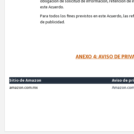
obligación de solicitud de información, retención de
este Acuerdo.
Para todos los fines previstos en este Acuerdo, las r
de publicidad.
ANEXO 4: AVISO DE PRI
Sitio de Amazon
Aviso de pr
amazon.com.mx
Amazon.com.