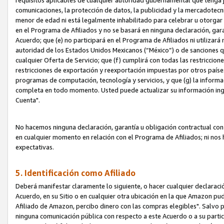
requisitos aplicables de cualquier autoridad gubernamental que tenga j
comunicaciones, la protección de datos, la publicidad y la mercadotecni
menor de edad ni está legalmente inhabilitado para celebrar u otorgar
en el Programa de Afiliados y no se basará en ninguna declaración, ga
Acuerdo; que (e) no participará en el Programa de Afiliados ni utilizará
autoridad de los Estados Unidos Mexicanos (“México”) o de sanciones q
cualquier Oferta de Servicio; que (f) cumplirá con todas las restriccio
restricciones de exportación y reexportación impuestas por otros países
programas de computación, tecnología y servicios, y que (g) la informac
completa en todo momento. Usted puede actualizar su información ingre
Cuenta".
No hacemos ninguna declaración, garantía u obligación contractual con 
en cualquier momento en relación con el Programa de Afiliados; ni no
expectativas.
5. Identificación como Afiliado
Deberá manifestar claramente lo siguiente, o hacer cualquier declarac
Acuerdo, en su Sitio o en cualquier otra ubicación en la que Amazon pu
Afiliado de Amazon, percibo dinero con las compras elegibles". Salvo po
ninguna comunicación pública con respecto a este Acuerdo o a su partici