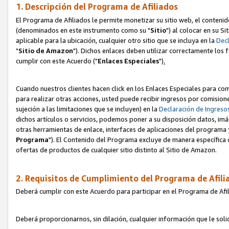
1. Descripción del Programa de Afiliados
El Programa de Afiliados le permite monetizar su sitio web, el contenid
(denominados en este instrumento como su "
Sitio
") al colocar en su Si
aplicable para la ubicación, cualquier otro sitio que se incluya en la
Decl
"
Sitio de Amazon
"). Dichos enlaces deben utilizar correctamente los 
cumplir con este Acuerdo ("
Enlaces
Especiales
")
.
Cuando nuestros clientes hacen click en los Enlaces Especiales para com
para realizar otras acciones, usted puede recibir ingresos por comisio
sujeción a las limitaciones que se incluyen) en la
Declaración de Ingreso
dichos artículos o servicios, podemos poner a su disposición datos, im
otras herramientas de enlace, interfaces de aplicaciones del programa 
Programa
"). El Contenido del Programa excluye de manera específica 
ofertas de productos de cualquier sitio distinto al Sitio de Amazon.
2. Requisitos de Cumplimiento del Programa de Afili
Deberá cumplir con este Acuerdo para participar en el Programa de Afil
Deberá proporcionarnos, sin dilación, cualquier información que le sol