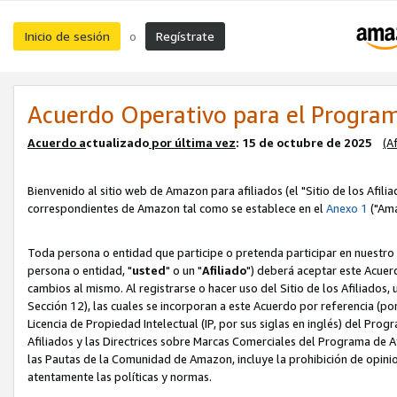
Inicio de sesión
Regístrate
o
Acuerdo Operativo para el Program
Acuerdo a
ctualizado
por ú
l
tima vez
: 15 de octubre de 2025
(A
Bienvenido al sitio web de Amazon para afiliados (el "Sitio de los Afili
correspondientes de Amazon tal como se establece en el
Anexo 1
("Ama
Toda persona o entidad que participe o pretenda participar en nuestro
persona o entidad, "
usted
" o un "
Afiliado
") deberá aceptar este Acuer
cambios al mismo. Al registrarse o hacer uso del Sitio de los Afiliados
Sección 12), las cuales se incorporan a este Acuerdo por referencia (po
Licencia de Propiedad Intelectual (IP, por sus siglas en inglés) del Pr
Afiliados y las Directrices sobre Marcas Comerciales del Programa de A
las Pautas de la Comunidad de Amazon, incluye la prohibición de opinio
atentamente las políticas y normas.