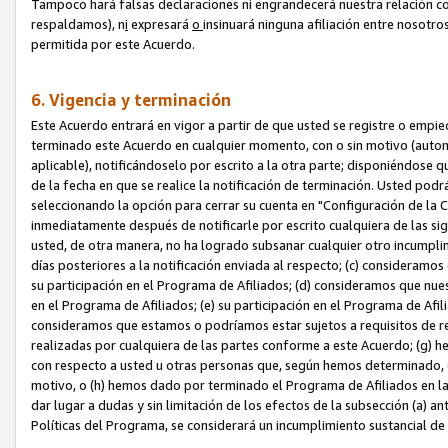
Tampoco hará falsas declaraciones ni engrandecerá nuestra relación co
respaldamos), n
i
expresará
o
insinuará ninguna afiliación entre nosotr
permitida por este Acuerdo.
6. Vigencia y terminación
Este Acuerdo entrará en vigor a partir de que usted se registre o empi
terminado este Acuerdo en cualquier momento, con o sin motivo (automát
aplicable), notificándoselo por escrito a la otra parte; disponiéndose q
de la fecha en que se realice la notificación de terminación. Usted podrá
seleccionando la opción para cerrar su cuenta en "Configuración de l
inmediatamente después de notificarle por escrito cualquiera de las sigu
usted, de otra manera, no ha logrado subsanar cualquier otro incumpli
días posteriores a la notificación enviada al respecto; (c) consideram
su participación en el Programa de Afiliados; (d) consideramos que nue
en el Programa de Afiliados; (e) su participación en el Programa de Afil
consideramos que estamos o podríamos estar sujetos a requisitos de re
realizadas por cualquiera de las partes conforme a este Acuerdo; (g)
con respecto a usted u otras personas que, según hemos determinado, e
motivo, o (h) hemos dado por terminado el Programa de Afiliados en l
dar lugar a dudas y sin limitación de los efectos de la subsección (a) a
Políticas del Programa, se considerará un incumplimiento sustancial d