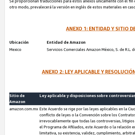
Se proporcionan traducciones para estos anexos únicamente con el fin de
otro modo, prevalecerá la versión en inglés de estos materiales en cas
ANEXO 1: ENTIDAD Y SITIO
Ubicación
Entidad de Amazon
Mexico
Servicios Comerciales Amazon México, S. de R.L. de
ANEXO 2: LEY APLICABLE Y RESOLUCI
Sitio de
Ley aplicable y disposiciones sobre controversia
Amazon
amazon.com.mx
Este Acuerdo se rige por las leyes aplicables en la Ci
conflicto de leyes o la Convención sobre los Contrat
irrevocablemente que todas las controversias, litigio
el Programa de Afiliados, este Acuerdo o la relación 
limitativa, su existencia, validez, cumplimiento, arbit