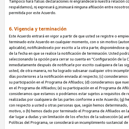
Tampoco hará falsas declaraciones ni engrandecerá nuestra relación co
respaldamos), n
i
expresará
o
insinuará ninguna afiliación entre nosotr
permitida por este Acuerdo.
6. Vigencia y terminación
Este Acuerdo entrará en vigor a partir de que usted se registre o empi
terminado este Acuerdo en cualquier momento, con o sin motivo (automát
aplicable), notificándoselo por escrito a la otra parte; disponiéndose q
de la fecha en que se realice la notificación de terminación. Usted podrá
seleccionando la opción para cerrar su cuenta en "Configuración de l
inmediatamente después de notificarle por escrito cualquiera de las sigu
usted, de otra manera, no ha logrado subsanar cualquier otro incumpli
días posteriores a la notificación enviada al respecto; (c) consideram
su participación en el Programa de Afiliados; (d) consideramos que nue
en el Programa de Afiliados; (e) su participación en el Programa de Afil
consideramos que estamos o podríamos estar sujetos a requisitos de re
realizadas por cualquiera de las partes conforme a este Acuerdo; (g)
con respecto a usted u otras personas que, según hemos determinado, e
motivo, o (h) hemos dado por terminado el Programa de Afiliados en l
dar lugar a dudas y sin limitación de los efectos de la subsección (a) a
Políticas del Programa, se considerará un incumplimiento sustancial d