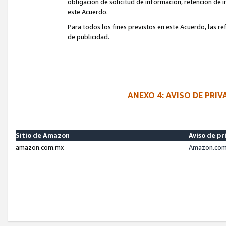
obligación de solicitud de información, retención de
este Acuerdo.
Para todos los fines previstos en este Acuerdo, las r
de publicidad.
ANEXO 4: AVISO DE PRI
Sitio de Amazon
Aviso de pr
amazon.com.mx
Amazon.com.