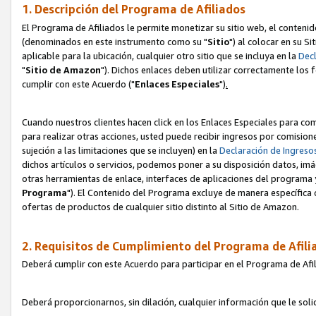
1. Descripción del Programa de Afiliados
El Programa de Afiliados le permite monetizar su sitio web, el contenid
(denominados en este instrumento como su "
Sitio
") al colocar en su Si
aplicable para la ubicación, cualquier otro sitio que se incluya en la
Decl
"
Sitio de Amazon
"). Dichos enlaces deben utilizar correctamente los 
cumplir con este Acuerdo ("
Enlaces
Especiales
")
.
Cuando nuestros clientes hacen click en los Enlaces Especiales para com
para realizar otras acciones, usted puede recibir ingresos por comisio
sujeción a las limitaciones que se incluyen) en la
Declaración de Ingreso
dichos artículos o servicios, podemos poner a su disposición datos, im
otras herramientas de enlace, interfaces de aplicaciones del programa 
Programa
"). El Contenido del Programa excluye de manera específica 
ofertas de productos de cualquier sitio distinto al Sitio de Amazon.
2. Requisitos de Cumplimiento del Programa de Afili
Deberá cumplir con este Acuerdo para participar en el Programa de Afil
Deberá proporcionarnos, sin dilación, cualquier información que le sol