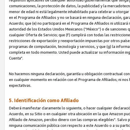
requisitos aplicables de cualquier autoridad gubernamental que tenga j
comunicaciones, la protección de datos, la publicidad y la mercadotecni
menor de edad ni está legalmente inhabilitado para celebrar u otorgar
en el Programa de Afiliados y no se basará en ninguna declaración, ga
Acuerdo; que (e) no participará en el Programa de Afiliados ni utilizará
autoridad de los Estados Unidos Mexicanos (“México”) o de sanciones q
cualquier Oferta de Servicio; que (f) cumplirá con todas las restriccio
restricciones de exportación y reexportación impuestas por otros países
programas de computación, tecnología y servicios, y que (g) la informac
completa en todo momento. Usted puede actualizar su información ingre
Cuenta".
No hacemos ninguna declaración, garantía u obligación contractual con 
en cualquier momento en relación con el Programa de Afiliados; ni no
expectativas.
5. Identificación como Afiliado
Deberá manifestar claramente lo siguiente, o hacer cualquier declarac
Acuerdo, en su Sitio o en cualquier otra ubicación en la que Amazon pu
Afiliado de Amazon, percibo dinero con las compras elegibles". Salvo po
ninguna comunicación pública con respecto a este Acuerdo o a su partici