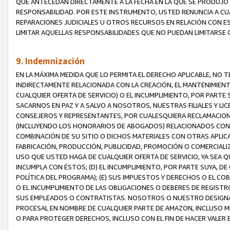
QUE ANTECEDAN DIRECTAMENTE A LA FECHA EN LA QUE SE PRODUJO 
RESPONSABILIDAD. POR ESTE INSTRUMENTO, USTED RENUNCIA A CU
REPARACIONES JUDICIALES U OTROS RECURSOS EN RELACIÓN CON E
LIMITAR AQUELLAS RESPONSABILIDADES QUE NO PUEDAN LIMITARSE 
9. Indemnización
EN LA MÁXIMA MEDIDA QUE LO PERMITA EL DERECHO APLICABLE, N
INDIRECTAMENTE RELACIONADA CON LA CREACIÓN, EL MANTENIMIENT
CUALQUIER OFERTA DE SERVICIO) O EL INCUMPLIMIENTO, POR PARTE
SACARNOS EN PAZ Y A SALVO A NOSOTROS, NUESTRAS FILIALES Y L
CONSEJEROS Y REPRESENTANTES, POR CUALESQUIERA RECLAMACIONE
(INCLUYENDO LOS HONORARIOS DE ABOGADOS) RELACIONADOS CON (A
COMBINACIÓN DE SU SITIO O DICHOS MATERIALES CON OTRAS APLICA
FABRICACIÓN, PRODUCCIÓN, PUBLICIDAD, PROMOCIÓN O COMERCIALIZA
USO QUE USTED HAGA DE CUALQUIER OFERTA DE SERVICIO, YA SEA 
INCUMPLA CON ÉSTOS; (D) EL INCUMPLIMIENTO, POR PARTE SUYA, 
POLÍTICA DEL PROGRAMA); (E) SUS IMPUESTOS Y DERECHOS O EL CO
O EL INCUMPLIMIENTO DE LAS OBLIGACIONES O DEBERES DE REGISTR
SUS EMPLEADOS O CONTRATISTAS. NOSOTROS O NUESTRO DESIGNA
PROCESAL EN NOMBRE DE CUALQUIER PARTE DE AMAZON, INCLUSO M
O PARA PROTEGER DERECHOS, INCLUSO CON EL FIN DE HACER VALER 