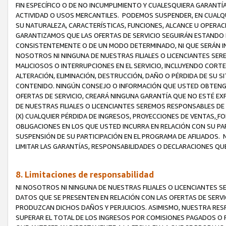
FIN ESPECÍFICO O DE NO INCUMPLIMIENTO Y CUALESQUIERA GARANTÍ
ACTIVIDAD O USOS MERCANTILES. PODEMOS SUSPENDER, EN CUALQU
SU NATURALEZA, CARACTERÍSTICAS, FUNCIONES, ALCANCE U OPERACI
GARANTIZAMOS QUE LAS OFERTAS DE SERVICIO SEGUIRÁN ESTANDO 
CONSISTENTEMENTE O DE UN MODO DETERMINADO, NI QUE SERÁN IN
NOSOTROS NI NINGUNA DE NUESTRAS FILIALES O LICENCIANTES SER
MALICIOSOS O INTERRUPCIONES EN EL SERVICIO, INCLUYENDO CORTES
ALTERACIÓN, ELIMINACIÓN, DESTRUCCIÓN, DAÑO O PÉRDIDA DE SU S
CONTENIDO. NINGÚN CONSEJO O INFORMACIÓN QUE USTED OBTENGA
OFERTAS DE SERVICIO, CREARÁ NINGUNA GARANTÍA QUE NO ESTÉ E
DE NUESTRAS FILIALES O LICENCIANTES SEREMOS RESPONSABLES D
(X) CUALQUIER PÉRDIDA DE INGRESOS, PROYECCIONES DE VENTAS,
FO
OBLIGACIONES EN LOS QUE USTED INCURRA EN RELACIÓN CON SU PART
SUSPENSIÓN DE SU PARTICIPACIÓN EN EL PROGRAMA DE AFILIADOS.
LIMITAR LAS GARANTÍAS, RESPONSABILIDADES O DECLARACIONES QU
8. Limitaciones de responsabilidad
NI NOSOTROS NI NINGUNA DE NUESTRAS FILIALES O LICENCIANTES
DATOS QUE SE PRESENTEN EN RELACIÓN CON LAS OFERTAS DE SERVIC
PRODUZCAN DICHOS DAÑOS Y PERJUICIOS. ASIMISMO, NUESTRA RESP
SUPERAR EL TOTAL DE LOS INGRESOS POR COMISIONES PAGADOS O