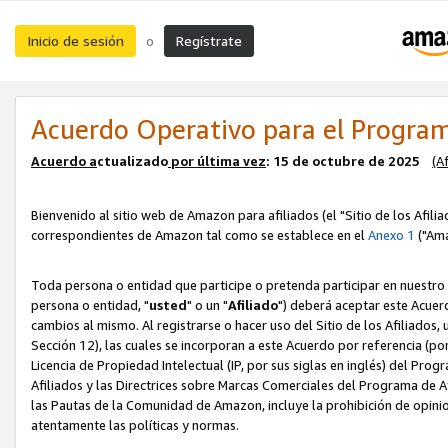
Inicio de sesión
Regístrate
o
Acuerdo Operativo para el Program
Acuerdo a
ctualizado
por ú
l
tima vez
: 15 de octubre de 2025
(A
Bienvenido al sitio web de Amazon para afiliados (el "Sitio de los Afili
correspondientes de Amazon tal como se establece en el
Anexo 1
("Ama
Toda persona o entidad que participe o pretenda participar en nuestro
persona o entidad, "
usted
" o un "
Afiliado
") deberá aceptar este Acuer
cambios al mismo. Al registrarse o hacer uso del Sitio de los Afiliados
Sección 12), las cuales se incorporan a este Acuerdo por referencia (po
Licencia de Propiedad Intelectual (IP, por sus siglas en inglés) del Pr
Afiliados y las Directrices sobre Marcas Comerciales del Programa de A
las Pautas de la Comunidad de Amazon, incluye la prohibición de opinio
atentamente las políticas y normas.