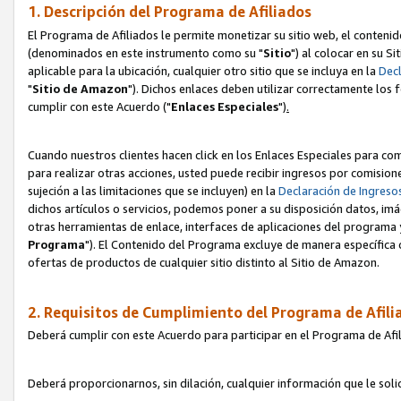
1. Descripción del Programa de Afiliados
El Programa de Afiliados le permite monetizar su sitio web, el contenid
(denominados en este instrumento como su "
Sitio
") al colocar en su Si
aplicable para la ubicación, cualquier otro sitio que se incluya en la
Decl
"
Sitio de Amazon
"). Dichos enlaces deben utilizar correctamente los 
cumplir con este Acuerdo ("
Enlaces
Especiales
")
.
Cuando nuestros clientes hacen click en los Enlaces Especiales para com
para realizar otras acciones, usted puede recibir ingresos por comisio
sujeción a las limitaciones que se incluyen) en la
Declaración de Ingreso
dichos artículos o servicios, podemos poner a su disposición datos, im
otras herramientas de enlace, interfaces de aplicaciones del programa 
Programa
"). El Contenido del Programa excluye de manera específica 
ofertas de productos de cualquier sitio distinto al Sitio de Amazon.
2. Requisitos de Cumplimiento del Programa de Afili
Deberá cumplir con este Acuerdo para participar en el Programa de Afil
Deberá proporcionarnos, sin dilación, cualquier información que le sol