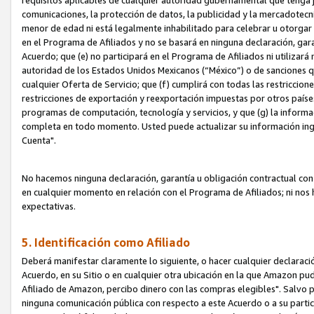
requisitos aplicables de cualquier autoridad gubernamental que tenga j
comunicaciones, la protección de datos, la publicidad y la mercadotecni
menor de edad ni está legalmente inhabilitado para celebrar u otorgar
en el Programa de Afiliados y no se basará en ninguna declaración, ga
Acuerdo; que (e) no participará en el Programa de Afiliados ni utilizará
autoridad de los Estados Unidos Mexicanos (“México”) o de sanciones q
cualquier Oferta de Servicio; que (f) cumplirá con todas las restriccio
restricciones de exportación y reexportación impuestas por otros países
programas de computación, tecnología y servicios, y que (g) la informac
completa en todo momento. Usted puede actualizar su información ingre
Cuenta".
No hacemos ninguna declaración, garantía u obligación contractual con 
en cualquier momento en relación con el Programa de Afiliados; ni no
expectativas.
5. Identificación como Afiliado
Deberá manifestar claramente lo siguiente, o hacer cualquier declarac
Acuerdo, en su Sitio o en cualquier otra ubicación en la que Amazon pu
Afiliado de Amazon, percibo dinero con las compras elegibles". Salvo po
ninguna comunicación pública con respecto a este Acuerdo o a su partici