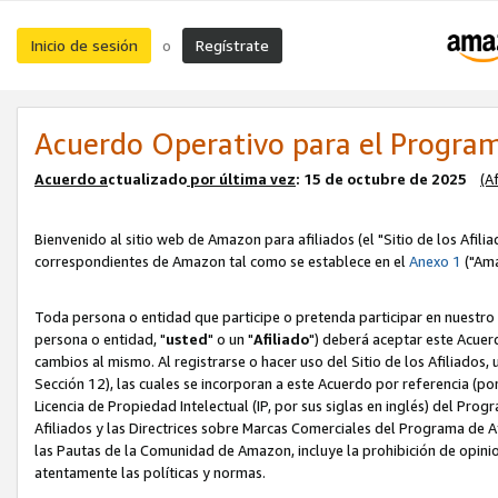
Inicio de sesión
Regístrate
o
Acuerdo Operativo para el Program
Acuerdo a
ctualizado
por ú
l
tima vez
: 15 de octubre de 2025
(A
Bienvenido al sitio web de Amazon para afiliados (el "Sitio de los Afili
correspondientes de Amazon tal como se establece en el
Anexo 1
("Ama
Toda persona o entidad que participe o pretenda participar en nuestro
persona o entidad, "
usted
" o un "
Afiliado
") deberá aceptar este Acuer
cambios al mismo. Al registrarse o hacer uso del Sitio de los Afiliados
Sección 12), las cuales se incorporan a este Acuerdo por referencia (po
Licencia de Propiedad Intelectual (IP, por sus siglas en inglés) del Pr
Afiliados y las Directrices sobre Marcas Comerciales del Programa de A
las Pautas de la Comunidad de Amazon, incluye la prohibición de opinio
atentamente las políticas y normas.