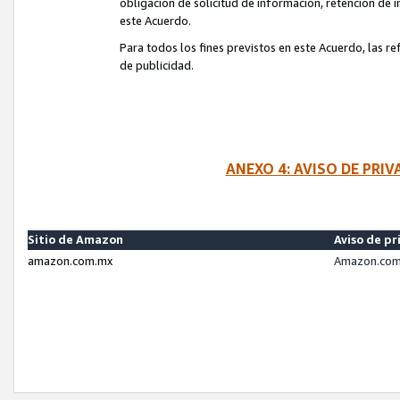
obligación de solicitud de información, retención de
este Acuerdo.
Para todos los fines previstos en este Acuerdo, las r
de publicidad.
ANEXO 4: AVISO DE PRI
Sitio de Amazon
Aviso de pr
amazon.com.mx
Amazon.com.