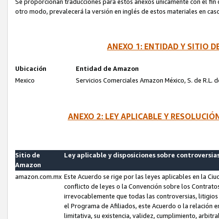
Se proporcionan traducciones para estos anexos únicamente con el fin de
otro modo, prevalecerá la versión en inglés de estos materiales en cas
ANEXO 1: ENTIDAD Y SITIO
Ubicación
Entidad de Amazon
Mexico
Servicios Comerciales Amazon México, S. de R.L. de
ANEXO 2: LEY APLICABLE Y RESOLUCI
Sitio de
Ley aplicable y disposiciones sobre controversia
Amazon
amazon.com.mx
Este Acuerdo se rige por las leyes aplicables en la Ci
conflicto de leyes o la Convención sobre los Contrat
irrevocablemente que todas las controversias, litigio
el Programa de Afiliados, este Acuerdo o la relación 
limitativa, su existencia, validez, cumplimiento, arbit