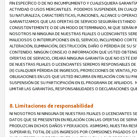
FIN ESPECÍFICO O DE NO INCUMPLIMIENTO Y CUALESQUIERA GARANTÍ
ACTIVIDAD O USOS MERCANTILES. PODEMOS SUSPENDER, EN CUALQU
SU NATURALEZA, CARACTERÍSTICAS, FUNCIONES, ALCANCE U OPERACI
GARANTIZAMOS QUE LAS OFERTAS DE SERVICIO SEGUIRÁN ESTANDO 
CONSISTENTEMENTE O DE UN MODO DETERMINADO, NI QUE SERÁN IN
NOSOTROS NI NINGUNA DE NUESTRAS FILIALES O LICENCIANTES SER
MALICIOSOS O INTERRUPCIONES EN EL SERVICIO, INCLUYENDO CORTES
ALTERACIÓN, ELIMINACIÓN, DESTRUCCIÓN, DAÑO O PÉRDIDA DE SU S
CONTENIDO. NINGÚN CONSEJO O INFORMACIÓN QUE USTED OBTENGA
OFERTAS DE SERVICIO, CREARÁ NINGUNA GARANTÍA QUE NO ESTÉ E
DE NUESTRAS FILIALES O LICENCIANTES SEREMOS RESPONSABLES D
(X) CUALQUIER PÉRDIDA DE INGRESOS, PROYECCIONES DE VENTAS,
FO
OBLIGACIONES EN LOS QUE USTED INCURRA EN RELACIÓN CON SU PART
SUSPENSIÓN DE SU PARTICIPACIÓN EN EL PROGRAMA DE AFILIADOS.
LIMITAR LAS GARANTÍAS, RESPONSABILIDADES O DECLARACIONES QU
8. Limitaciones de responsabilidad
NI NOSOTROS NI NINGUNA DE NUESTRAS FILIALES O LICENCIANTES
DATOS QUE SE PRESENTEN EN RELACIÓN CON LAS OFERTAS DE SERVIC
PRODUZCAN DICHOS DAÑOS Y PERJUICIOS. ASIMISMO, NUESTRA RESP
SUPERAR EL TOTAL DE LOS INGRESOS POR COMISIONES PAGADOS O