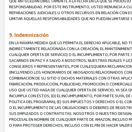
QUE ANTECEDAN DIRECTAMENTE A LA FECHA EN LA QUE SE PRODUJO 
RESPONSABILIDAD. POR ESTE INSTRUMENTO, USTED RENUNCIA A CU
REPARACIONES JUDICIALES U OTROS RECURSOS EN RELACIÓN CON E
LIMITAR AQUELLAS RESPONSABILIDADES QUE NO PUEDAN LIMITARSE 
9. Indemnización
EN LA MÁXIMA MEDIDA QUE LO PERMITA EL DERECHO APLICABLE, N
INDIRECTAMENTE RELACIONADA CON LA CREACIÓN, EL MANTENIMIENT
CUALQUIER OFERTA DE SERVICIO) O EL INCUMPLIMIENTO, POR PARTE
SACARNOS EN PAZ Y A SALVO A NOSOTROS, NUESTRAS FILIALES Y L
CONSEJEROS Y REPRESENTANTES, POR CUALESQUIERA RECLAMACIONE
(INCLUYENDO LOS HONORARIOS DE ABOGADOS) RELACIONADOS CON (A
COMBINACIÓN DE SU SITIO O DICHOS MATERIALES CON OTRAS APLICA
FABRICACIÓN, PRODUCCIÓN, PUBLICIDAD, PROMOCIÓN O COMERCIALIZA
USO QUE USTED HAGA DE CUALQUIER OFERTA DE SERVICIO, YA SEA 
INCUMPLA CON ÉSTOS; (D) EL INCUMPLIMIENTO, POR PARTE SUYA, 
POLÍTICA DEL PROGRAMA); (E) SUS IMPUESTOS Y DERECHOS O EL CO
O EL INCUMPLIMIENTO DE LAS OBLIGACIONES O DEBERES DE REGISTR
SUS EMPLEADOS O CONTRATISTAS. NOSOTROS O NUESTRO DESIGNA
PROCESAL EN NOMBRE DE CUALQUIER PARTE DE AMAZON, INCLUSO M
O PARA PROTEGER DERECHOS, INCLUSO CON EL FIN DE HACER VALER 