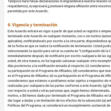
Tampoco hará falsas declaraciones ni engrandecerá nuestra relación co
respaldamos), n
i
expresará
o
insinuará ninguna afiliación entre nosotr
permitida por este Acuerdo.
6. Vigencia y terminación
Este Acuerdo entrará en vigor a partir de que usted se registre o empi
terminado este Acuerdo en cualquier momento, con o sin motivo (automát
aplicable), notificándoselo por escrito a la otra parte; disponiéndose q
de la fecha en que se realice la notificación de terminación. Usted podrá
seleccionando la opción para cerrar su cuenta en "Configuración de l
inmediatamente después de notificarle por escrito cualquiera de las sigu
usted, de otra manera, no ha logrado subsanar cualquier otro incumpli
días posteriores a la notificación enviada al respecto; (c) consideram
su participación en el Programa de Afiliados; (d) consideramos que nue
en el Programa de Afiliados; (e) su participación en el Programa de Afil
consideramos que estamos o podríamos estar sujetos a requisitos de re
realizadas por cualquiera de las partes conforme a este Acuerdo; (g)
con respecto a usted u otras personas que, según hemos determinado, e
motivo, o (h) hemos dado por terminado el Programa de Afiliados en l
dar lugar a dudas y sin limitación de los efectos de la subsección (a) a
Políticas del Programa, se considerará un incumplimiento sustancial d