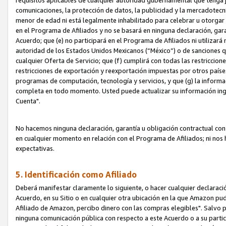
requisitos aplicables de cualquier autoridad gubernamental que tenga j
comunicaciones, la protección de datos, la publicidad y la mercadotecni
menor de edad ni está legalmente inhabilitado para celebrar u otorgar
en el Programa de Afiliados y no se basará en ninguna declaración, ga
Acuerdo; que (e) no participará en el Programa de Afiliados ni utilizará
autoridad de los Estados Unidos Mexicanos (“México”) o de sanciones q
cualquier Oferta de Servicio; que (f) cumplirá con todas las restriccio
restricciones de exportación y reexportación impuestas por otros países
programas de computación, tecnología y servicios, y que (g) la informac
completa en todo momento. Usted puede actualizar su información ingre
Cuenta".
No hacemos ninguna declaración, garantía u obligación contractual con 
en cualquier momento en relación con el Programa de Afiliados; ni no
expectativas.
5. Identificación como Afiliado
Deberá manifestar claramente lo siguiente, o hacer cualquier declarac
Acuerdo, en su Sitio o en cualquier otra ubicación en la que Amazon pu
Afiliado de Amazon, percibo dinero con las compras elegibles". Salvo po
ninguna comunicación pública con respecto a este Acuerdo o a su partici