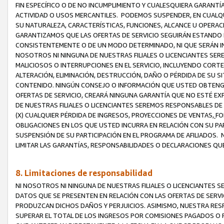
FIN ESPECÍFICO O DE NO INCUMPLIMIENTO Y CUALESQUIERA GARANTÍ
ACTIVIDAD O USOS MERCANTILES. PODEMOS SUSPENDER, EN CUALQU
SU NATURALEZA, CARACTERÍSTICAS, FUNCIONES, ALCANCE U OPERACI
GARANTIZAMOS QUE LAS OFERTAS DE SERVICIO SEGUIRÁN ESTANDO 
CONSISTENTEMENTE O DE UN MODO DETERMINADO, NI QUE SERÁN IN
NOSOTROS NI NINGUNA DE NUESTRAS FILIALES O LICENCIANTES SER
MALICIOSOS O INTERRUPCIONES EN EL SERVICIO, INCLUYENDO CORTES
ALTERACIÓN, ELIMINACIÓN, DESTRUCCIÓN, DAÑO O PÉRDIDA DE SU S
CONTENIDO. NINGÚN CONSEJO O INFORMACIÓN QUE USTED OBTENGA
OFERTAS DE SERVICIO, CREARÁ NINGUNA GARANTÍA QUE NO ESTÉ E
DE NUESTRAS FILIALES O LICENCIANTES SEREMOS RESPONSABLES D
(X) CUALQUIER PÉRDIDA DE INGRESOS, PROYECCIONES DE VENTAS,
FO
OBLIGACIONES EN LOS QUE USTED INCURRA EN RELACIÓN CON SU PART
SUSPENSIÓN DE SU PARTICIPACIÓN EN EL PROGRAMA DE AFILIADOS.
LIMITAR LAS GARANTÍAS, RESPONSABILIDADES O DECLARACIONES QU
8. Limitaciones de responsabilidad
NI NOSOTROS NI NINGUNA DE NUESTRAS FILIALES O LICENCIANTES
DATOS QUE SE PRESENTEN EN RELACIÓN CON LAS OFERTAS DE SERVIC
PRODUZCAN DICHOS DAÑOS Y PERJUICIOS. ASIMISMO, NUESTRA RESP
SUPERAR EL TOTAL DE LOS INGRESOS POR COMISIONES PAGADOS O