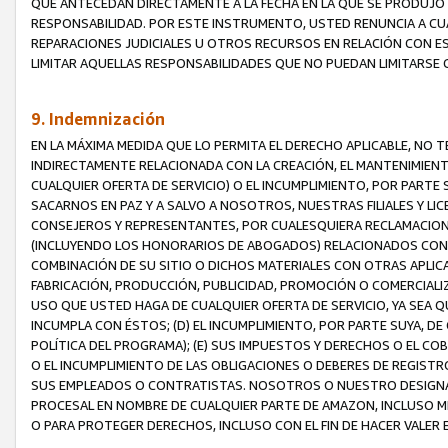
QUE ANTECEDAN DIRECTAMENTE A LA FECHA EN LA QUE SE PRODUJO 
RESPONSABILIDAD. POR ESTE INSTRUMENTO, USTED RENUNCIA A CU
REPARACIONES JUDICIALES U OTROS RECURSOS EN RELACIÓN CON E
LIMITAR AQUELLAS RESPONSABILIDADES QUE NO PUEDAN LIMITARSE 
9. Indemnización
EN LA MÁXIMA MEDIDA QUE LO PERMITA EL DERECHO APLICABLE, N
INDIRECTAMENTE RELACIONADA CON LA CREACIÓN, EL MANTENIMIENT
CUALQUIER OFERTA DE SERVICIO) O EL INCUMPLIMIENTO, POR PARTE
SACARNOS EN PAZ Y A SALVO A NOSOTROS, NUESTRAS FILIALES Y L
CONSEJEROS Y REPRESENTANTES, POR CUALESQUIERA RECLAMACIONE
(INCLUYENDO LOS HONORARIOS DE ABOGADOS) RELACIONADOS CON (A
COMBINACIÓN DE SU SITIO O DICHOS MATERIALES CON OTRAS APLICA
FABRICACIÓN, PRODUCCIÓN, PUBLICIDAD, PROMOCIÓN O COMERCIALIZA
USO QUE USTED HAGA DE CUALQUIER OFERTA DE SERVICIO, YA SEA 
INCUMPLA CON ÉSTOS; (D) EL INCUMPLIMIENTO, POR PARTE SUYA, 
POLÍTICA DEL PROGRAMA); (E) SUS IMPUESTOS Y DERECHOS O EL CO
O EL INCUMPLIMIENTO DE LAS OBLIGACIONES O DEBERES DE REGISTR
SUS EMPLEADOS O CONTRATISTAS. NOSOTROS O NUESTRO DESIGNA
PROCESAL EN NOMBRE DE CUALQUIER PARTE DE AMAZON, INCLUSO M
O PARA PROTEGER DERECHOS, INCLUSO CON EL FIN DE HACER VALER 