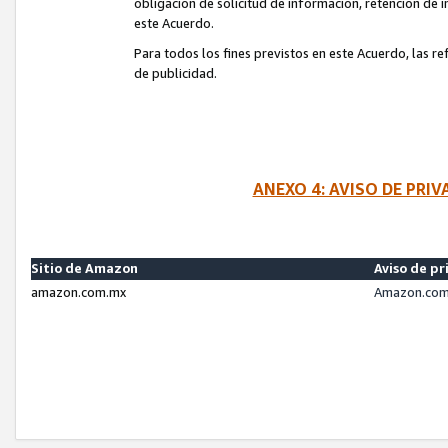
obligación de solicitud de información, retención de
este Acuerdo.
Para todos los fines previstos en este Acuerdo, las r
de publicidad.
ANEXO 4: AVISO DE PRI
Sitio de Amazon
Aviso de pr
amazon.com.mx
Amazon.com.