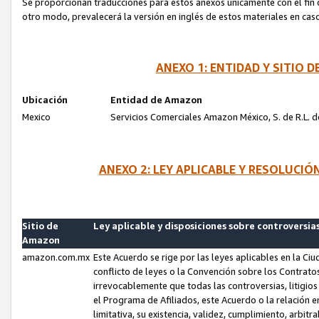
Se proporcionan traducciones para estos anexos únicamente con el fin de
otro modo, prevalecerá la versión en inglés de estos materiales en cas
ANEXO 1: ENTIDAD Y SITIO
Ubicación
Entidad de Amazon
Mexico
Servicios Comerciales Amazon México, S. de R.L. de
ANEXO 2: LEY APLICABLE Y RESOLUCI
Sitio de
Ley aplicable y disposiciones sobre controversia
Amazon
amazon.com.mx
Este Acuerdo se rige por las leyes aplicables en la Ci
conflicto de leyes o la Convención sobre los Contrat
irrevocablemente que todas las controversias, litigio
el Programa de Afiliados, este Acuerdo o la relación 
limitativa, su existencia, validez, cumplimiento, arbit