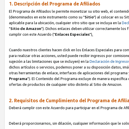
1. Descripción del Programa de Afiliados
El Programa de Afiliados le permite monetizar su sitio web, el contenid
(denominados en este instrumento como su "
Sitio
") al colocar en su Si
aplicable para la ubicación, cualquier otro sitio que se incluya en la
Decl
"
Sitio de Amazon
"). Dichos enlaces deben utilizar correctamente los 
cumplir con este Acuerdo ("
Enlaces
Especiales
")
.
Cuando nuestros clientes hacen click en los Enlaces Especiales para com
para realizar otras acciones, usted puede recibir ingresos por comisio
sujeción a las limitaciones que se incluyen) en la
Declaración de Ingreso
dichos artículos o servicios, podemos poner a su disposición datos, im
otras herramientas de enlace, interfaces de aplicaciones del programa 
Programa
"). El Contenido del Programa excluye de manera específica 
ofertas de productos de cualquier sitio distinto al Sitio de Amazon.
2. Requisitos de Cumplimiento del Programa de Afili
Deberá cumplir con este Acuerdo para participar en el Programa de Afil
Deberá proporcionarnos, sin dilación, cualquier información que le sol