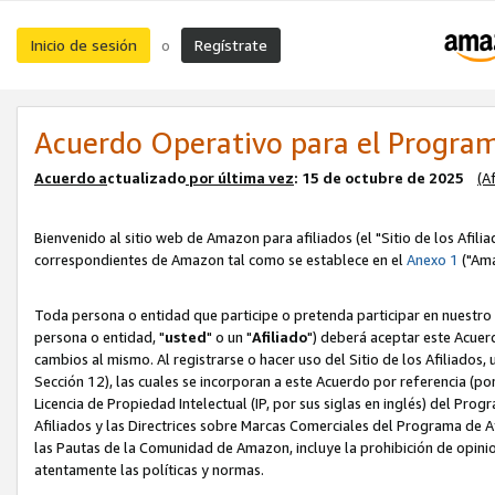
Inicio de sesión
Regístrate
o
Acuerdo Operativo para el Program
Acuerdo a
ctualizado
por ú
l
tima vez
: 15 de octubre de 2025
(A
Bienvenido al sitio web de Amazon para afiliados (el "Sitio de los Afili
correspondientes de Amazon tal como se establece en el
Anexo 1
("Ama
Toda persona o entidad que participe o pretenda participar en nuestro
persona o entidad, "
usted
" o un "
Afiliado
") deberá aceptar este Acuer
cambios al mismo. Al registrarse o hacer uso del Sitio de los Afiliados
Sección 12), las cuales se incorporan a este Acuerdo por referencia (po
Licencia de Propiedad Intelectual (IP, por sus siglas en inglés) del Pr
Afiliados y las Directrices sobre Marcas Comerciales del Programa de A
las Pautas de la Comunidad de Amazon, incluye la prohibición de opinio
atentamente las políticas y normas.