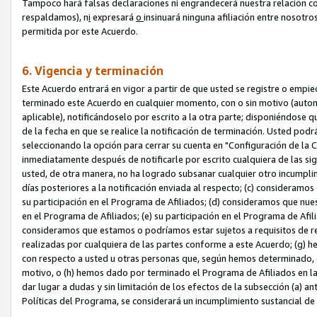
Tampoco hará falsas declaraciones ni engrandecerá nuestra relación co
respaldamos), n
i
expresará
o
insinuará ninguna afiliación entre nosotr
permitida por este Acuerdo.
6. Vigencia y terminación
Este Acuerdo entrará en vigor a partir de que usted se registre o empi
terminado este Acuerdo en cualquier momento, con o sin motivo (automát
aplicable), notificándoselo por escrito a la otra parte; disponiéndose q
de la fecha en que se realice la notificación de terminación. Usted podrá
seleccionando la opción para cerrar su cuenta en "Configuración de l
inmediatamente después de notificarle por escrito cualquiera de las sigu
usted, de otra manera, no ha logrado subsanar cualquier otro incumpli
días posteriores a la notificación enviada al respecto; (c) consideram
su participación en el Programa de Afiliados; (d) consideramos que nue
en el Programa de Afiliados; (e) su participación en el Programa de Afil
consideramos que estamos o podríamos estar sujetos a requisitos de re
realizadas por cualquiera de las partes conforme a este Acuerdo; (g)
con respecto a usted u otras personas que, según hemos determinado, e
motivo, o (h) hemos dado por terminado el Programa de Afiliados en l
dar lugar a dudas y sin limitación de los efectos de la subsección (a) a
Políticas del Programa, se considerará un incumplimiento sustancial d