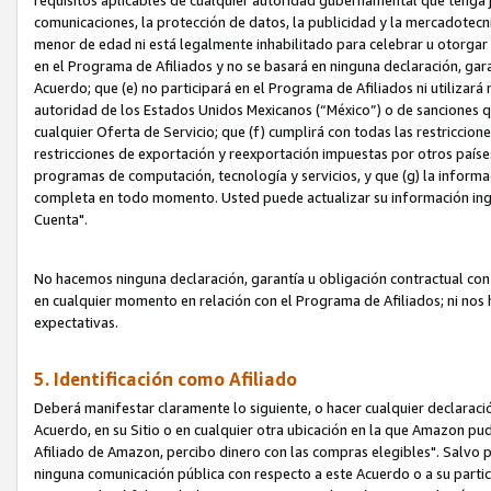
requisitos aplicables de cualquier autoridad gubernamental que tenga j
comunicaciones, la protección de datos, la publicidad y la mercadotecni
menor de edad ni está legalmente inhabilitado para celebrar u otorgar
en el Programa de Afiliados y no se basará en ninguna declaración, ga
Acuerdo; que (e) no participará en el Programa de Afiliados ni utilizará
autoridad de los Estados Unidos Mexicanos (“México”) o de sanciones q
cualquier Oferta de Servicio; que (f) cumplirá con todas las restriccio
restricciones de exportación y reexportación impuestas por otros países
programas de computación, tecnología y servicios, y que (g) la informac
completa en todo momento. Usted puede actualizar su información ingre
Cuenta".
No hacemos ninguna declaración, garantía u obligación contractual con 
en cualquier momento en relación con el Programa de Afiliados; ni no
expectativas.
5. Identificación como Afiliado
Deberá manifestar claramente lo siguiente, o hacer cualquier declarac
Acuerdo, en su Sitio o en cualquier otra ubicación en la que Amazon pu
Afiliado de Amazon, percibo dinero con las compras elegibles". Salvo po
ninguna comunicación pública con respecto a este Acuerdo o a su partici