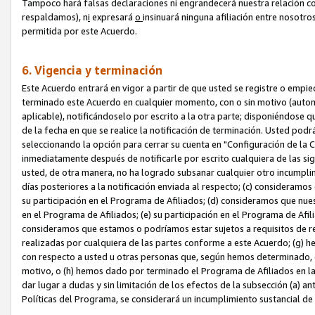
Tampoco hará falsas declaraciones ni engrandecerá nuestra relación co
respaldamos), n
i
expresará
o
insinuará ninguna afiliación entre nosotr
permitida por este Acuerdo.
6. Vigencia y terminación
Este Acuerdo entrará en vigor a partir de que usted se registre o empi
terminado este Acuerdo en cualquier momento, con o sin motivo (automát
aplicable), notificándoselo por escrito a la otra parte; disponiéndose q
de la fecha en que se realice la notificación de terminación. Usted podrá
seleccionando la opción para cerrar su cuenta en "Configuración de l
inmediatamente después de notificarle por escrito cualquiera de las sigu
usted, de otra manera, no ha logrado subsanar cualquier otro incumpli
días posteriores a la notificación enviada al respecto; (c) consideram
su participación en el Programa de Afiliados; (d) consideramos que nue
en el Programa de Afiliados; (e) su participación en el Programa de Afil
consideramos que estamos o podríamos estar sujetos a requisitos de re
realizadas por cualquiera de las partes conforme a este Acuerdo; (g)
con respecto a usted u otras personas que, según hemos determinado, e
motivo, o (h) hemos dado por terminado el Programa de Afiliados en l
dar lugar a dudas y sin limitación de los efectos de la subsección (a) a
Políticas del Programa, se considerará un incumplimiento sustancial d