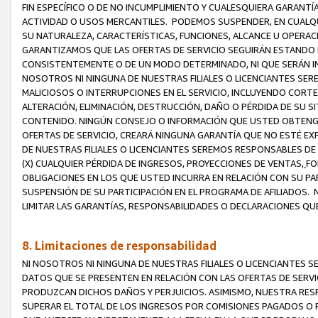
FIN ESPECÍFICO O DE NO INCUMPLIMIENTO Y CUALESQUIERA GARANTÍ
ACTIVIDAD O USOS MERCANTILES. PODEMOS SUSPENDER, EN CUALQU
SU NATURALEZA, CARACTERÍSTICAS, FUNCIONES, ALCANCE U OPERACI
GARANTIZAMOS QUE LAS OFERTAS DE SERVICIO SEGUIRÁN ESTANDO 
CONSISTENTEMENTE O DE UN MODO DETERMINADO, NI QUE SERÁN IN
NOSOTROS NI NINGUNA DE NUESTRAS FILIALES O LICENCIANTES SER
MALICIOSOS O INTERRUPCIONES EN EL SERVICIO, INCLUYENDO CORTES
ALTERACIÓN, ELIMINACIÓN, DESTRUCCIÓN, DAÑO O PÉRDIDA DE SU S
CONTENIDO. NINGÚN CONSEJO O INFORMACIÓN QUE USTED OBTENGA
OFERTAS DE SERVICIO, CREARÁ NINGUNA GARANTÍA QUE NO ESTÉ E
DE NUESTRAS FILIALES O LICENCIANTES SEREMOS RESPONSABLES D
(X) CUALQUIER PÉRDIDA DE INGRESOS, PROYECCIONES DE VENTAS,
FO
OBLIGACIONES EN LOS QUE USTED INCURRA EN RELACIÓN CON SU PART
SUSPENSIÓN DE SU PARTICIPACIÓN EN EL PROGRAMA DE AFILIADOS.
LIMITAR LAS GARANTÍAS, RESPONSABILIDADES O DECLARACIONES QU
8. Limitaciones de responsabilidad
NI NOSOTROS NI NINGUNA DE NUESTRAS FILIALES O LICENCIANTES
DATOS QUE SE PRESENTEN EN RELACIÓN CON LAS OFERTAS DE SERVIC
PRODUZCAN DICHOS DAÑOS Y PERJUICIOS. ASIMISMO, NUESTRA RESP
SUPERAR EL TOTAL DE LOS INGRESOS POR COMISIONES PAGADOS O