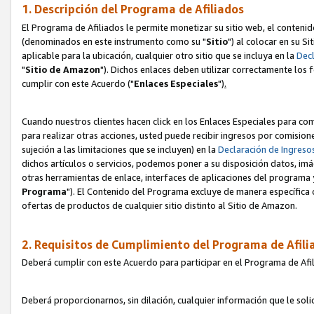
1. Descripción del Programa de Afiliados
El Programa de Afiliados le permite monetizar su sitio web, el contenid
(denominados en este instrumento como su "
Sitio
") al colocar en su Si
aplicable para la ubicación, cualquier otro sitio que se incluya en la
Decl
"
Sitio de Amazon
"). Dichos enlaces deben utilizar correctamente los 
cumplir con este Acuerdo ("
Enlaces
Especiales
")
.
Cuando nuestros clientes hacen click en los Enlaces Especiales para com
para realizar otras acciones, usted puede recibir ingresos por comisio
sujeción a las limitaciones que se incluyen) en la
Declaración de Ingreso
dichos artículos o servicios, podemos poner a su disposición datos, im
otras herramientas de enlace, interfaces de aplicaciones del programa 
Programa
"). El Contenido del Programa excluye de manera específica 
ofertas de productos de cualquier sitio distinto al Sitio de Amazon.
2. Requisitos de Cumplimiento del Programa de Afili
Deberá cumplir con este Acuerdo para participar en el Programa de Afil
Deberá proporcionarnos, sin dilación, cualquier información que le sol