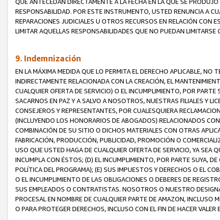
QUE ANTECEDAN DIRECTAMENTE A LA FECHA EN LA QUE SE PRODUJO 
RESPONSABILIDAD. POR ESTE INSTRUMENTO, USTED RENUNCIA A CU
REPARACIONES JUDICIALES U OTROS RECURSOS EN RELACIÓN CON E
LIMITAR AQUELLAS RESPONSABILIDADES QUE NO PUEDAN LIMITARSE 
9. Indemnización
EN LA MÁXIMA MEDIDA QUE LO PERMITA EL DERECHO APLICABLE, N
INDIRECTAMENTE RELACIONADA CON LA CREACIÓN, EL MANTENIMIENT
CUALQUIER OFERTA DE SERVICIO) O EL INCUMPLIMIENTO, POR PARTE
SACARNOS EN PAZ Y A SALVO A NOSOTROS, NUESTRAS FILIALES Y L
CONSEJEROS Y REPRESENTANTES, POR CUALESQUIERA RECLAMACIONE
(INCLUYENDO LOS HONORARIOS DE ABOGADOS) RELACIONADOS CON (A
COMBINACIÓN DE SU SITIO O DICHOS MATERIALES CON OTRAS APLICA
FABRICACIÓN, PRODUCCIÓN, PUBLICIDAD, PROMOCIÓN O COMERCIALIZA
USO QUE USTED HAGA DE CUALQUIER OFERTA DE SERVICIO, YA SEA 
INCUMPLA CON ÉSTOS; (D) EL INCUMPLIMIENTO, POR PARTE SUYA, 
POLÍTICA DEL PROGRAMA); (E) SUS IMPUESTOS Y DERECHOS O EL CO
O EL INCUMPLIMIENTO DE LAS OBLIGACIONES O DEBERES DE REGISTR
SUS EMPLEADOS O CONTRATISTAS. NOSOTROS O NUESTRO DESIGNA
PROCESAL EN NOMBRE DE CUALQUIER PARTE DE AMAZON, INCLUSO M
O PARA PROTEGER DERECHOS, INCLUSO CON EL FIN DE HACER VALER 