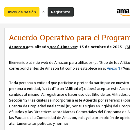
Inicio de sesión
Regístrate
o
Acuerdo Operativo para el Program
Acuerdo a
ctualizado
por ú
l
tima vez
: 15 de octubre de 2025
(A
Bienvenido al sitio web de Amazon para afiliados (el "Sitio de los Afili
correspondientes de Amazon tal como se establece en el
Anexo 1
("Ama
Toda persona o entidad que participe o pretenda participar en nuestro
persona o entidad, "
usted
" o un "
Afiliado
") deberá aceptar este Acuer
cambios al mismo. Al registrarse o hacer uso del Sitio de los Afiliados
Sección 12), las cuales se incorporan a este Acuerdo por referencia (po
Licencia de Propiedad Intelectual (IP, por sus siglas en inglés) del Pr
Afiliados y las Directrices sobre Marcas Comerciales del Programa de A
las Pautas de la Comunidad de Amazon, incluye la prohibición de opinio
atentamente las políticas y normas.