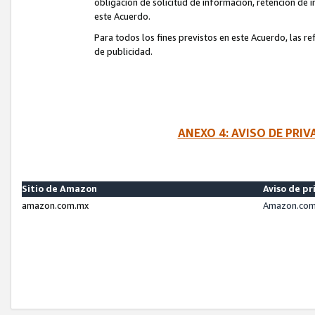
obligación de solicitud de información, retención de
este Acuerdo.
Para todos los fines previstos en este Acuerdo, las r
de publicidad.
ANEXO 4: AVISO DE PRI
Sitio de Amazon
Aviso de pr
amazon.com.mx
Amazon.com.