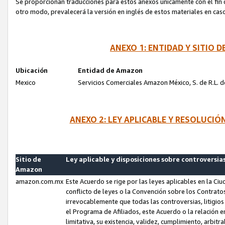
Se proporcionan traducciones para estos anexos únicamente con el fin de
otro modo, prevalecerá la versión en inglés de estos materiales en cas
ANEXO 1: ENTIDAD Y SITIO
Ubicación
Entidad de Amazon
Mexico
Servicios Comerciales Amazon México, S. de R.L. de
ANEXO 2: LEY APLICABLE Y RESOLUCI
Sitio de
Ley aplicable y disposiciones sobre controversia
Amazon
amazon.com.mx
Este Acuerdo se rige por las leyes aplicables en la Ci
conflicto de leyes o la Convención sobre los Contrat
irrevocablemente que todas las controversias, litigio
el Programa de Afiliados, este Acuerdo o la relación 
limitativa, su existencia, validez, cumplimiento, arbit