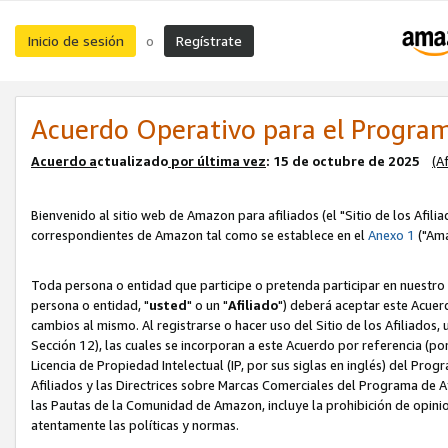
Inicio de sesión
Regístrate
o
Acuerdo Operativo para el Program
Acuerdo a
ctualizado
por ú
l
tima vez
: 15 de octubre de 2025
(A
Bienvenido al sitio web de Amazon para afiliados (el "Sitio de los Afili
correspondientes de Amazon tal como se establece en el
Anexo 1
("Ama
Toda persona o entidad que participe o pretenda participar en nuestro
persona o entidad, "
usted
" o un "
Afiliado
") deberá aceptar este Acuer
cambios al mismo. Al registrarse o hacer uso del Sitio de los Afiliados
Sección 12), las cuales se incorporan a este Acuerdo por referencia (po
Licencia de Propiedad Intelectual (IP, por sus siglas en inglés) del Pr
Afiliados y las Directrices sobre Marcas Comerciales del Programa de A
las Pautas de la Comunidad de Amazon, incluye la prohibición de opinio
atentamente las políticas y normas.