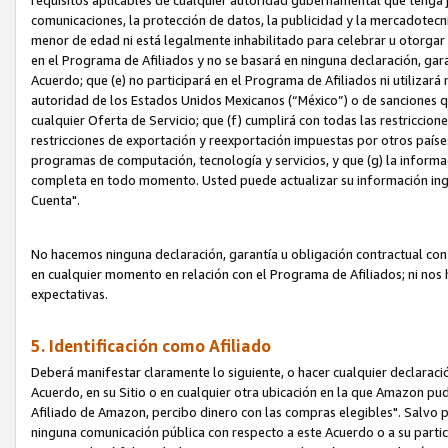
requisitos aplicables de cualquier autoridad gubernamental que tenga j
comunicaciones, la protección de datos, la publicidad y la mercadotecni
menor de edad ni está legalmente inhabilitado para celebrar u otorgar
en el Programa de Afiliados y no se basará en ninguna declaración, ga
Acuerdo; que (e) no participará en el Programa de Afiliados ni utilizará
autoridad de los Estados Unidos Mexicanos (“México”) o de sanciones q
cualquier Oferta de Servicio; que (f) cumplirá con todas las restriccio
restricciones de exportación y reexportación impuestas por otros países
programas de computación, tecnología y servicios, y que (g) la informac
completa en todo momento. Usted puede actualizar su información ingre
Cuenta".
No hacemos ninguna declaración, garantía u obligación contractual con 
en cualquier momento en relación con el Programa de Afiliados; ni no
expectativas.
5. Identificación como Afiliado
Deberá manifestar claramente lo siguiente, o hacer cualquier declarac
Acuerdo, en su Sitio o en cualquier otra ubicación en la que Amazon pu
Afiliado de Amazon, percibo dinero con las compras elegibles". Salvo po
ninguna comunicación pública con respecto a este Acuerdo o a su partici