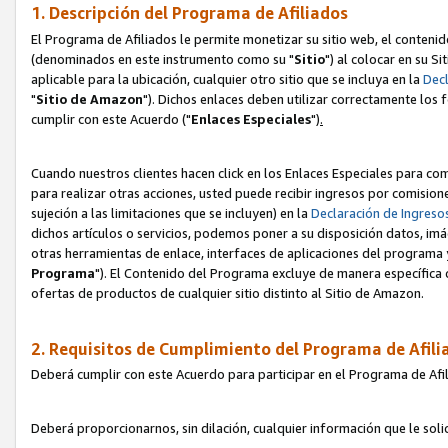
1. Descripción del Programa de Afiliados
El Programa de Afiliados le permite monetizar su sitio web, el contenid
(denominados en este instrumento como su "
Sitio
") al colocar en su Si
aplicable para la ubicación, cualquier otro sitio que se incluya en la
Decl
"
Sitio de Amazon
"). Dichos enlaces deben utilizar correctamente los 
cumplir con este Acuerdo ("
Enlaces
Especiales
")
.
Cuando nuestros clientes hacen click en los Enlaces Especiales para com
para realizar otras acciones, usted puede recibir ingresos por comisio
sujeción a las limitaciones que se incluyen) en la
Declaración de Ingreso
dichos artículos o servicios, podemos poner a su disposición datos, im
otras herramientas de enlace, interfaces de aplicaciones del programa 
Programa
"). El Contenido del Programa excluye de manera específica 
ofertas de productos de cualquier sitio distinto al Sitio de Amazon.
2. Requisitos de Cumplimiento del Programa de Afili
Deberá cumplir con este Acuerdo para participar en el Programa de Afil
Deberá proporcionarnos, sin dilación, cualquier información que le sol