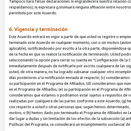
Tampoco hará falsas declaraciones ni engrandecerá nuestra relación co
respaldamos), n
i
expresará
o
insinuará ninguna afiliación entre nosotr
permitida por este Acuerdo.
6. Vigencia y terminación
Este Acuerdo entrará en vigor a partir de que usted se registre o empi
terminado este Acuerdo en cualquier momento, con o sin motivo (automát
aplicable), notificándoselo por escrito a la otra parte; disponiéndose q
de la fecha en que se realice la notificación de terminación. Usted podrá
seleccionando la opción para cerrar su cuenta en "Configuración de l
inmediatamente después de notificarle por escrito cualquiera de las sigu
usted, de otra manera, no ha logrado subsanar cualquier otro incumpli
días posteriores a la notificación enviada al respecto; (c) consideram
su participación en el Programa de Afiliados; (d) consideramos que nue
en el Programa de Afiliados; (e) su participación en el Programa de Afil
consideramos que estamos o podríamos estar sujetos a requisitos de re
realizadas por cualquiera de las partes conforme a este Acuerdo; (g)
con respecto a usted u otras personas que, según hemos determinado, e
motivo, o (h) hemos dado por terminado el Programa de Afiliados en l
dar lugar a dudas y sin limitación de los efectos de la subsección (a) a
Políticas del Programa, se considerará un incumplimiento sustancial d