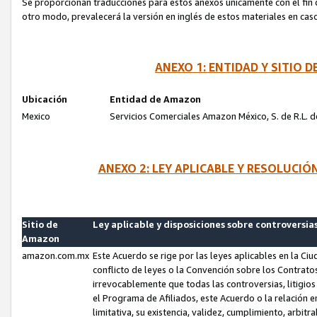
Se proporcionan traducciones para estos anexos únicamente con el fin de
otro modo, prevalecerá la versión en inglés de estos materiales en cas
ANEXO 1: ENTIDAD Y SITIO
Ubicación
Entidad de Amazon
Mexico
Servicios Comerciales Amazon México, S. de R.L. de
ANEXO 2: LEY APLICABLE Y RESOLUCI
Sitio de
Ley aplicable y disposiciones sobre controversia
Amazon
amazon.com.mx
Este Acuerdo se rige por las leyes aplicables en la Ci
conflicto de leyes o la Convención sobre los Contrat
irrevocablemente que todas las controversias, litigio
el Programa de Afiliados, este Acuerdo o la relación 
limitativa, su existencia, validez, cumplimiento, arbit