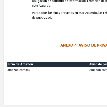
obligación de solicitud de información, retención de
este Acuerdo.
Para todos los fines previstos en este Acuerdo, las r
de publicidad.
ANEXO 4: AVISO DE PRI
Sitio de Amazon
Aviso de pr
amazon.com.mx
Amazon.com.