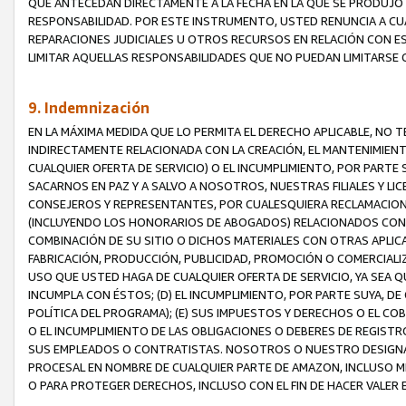
QUE ANTECEDAN DIRECTAMENTE A LA FECHA EN LA QUE SE PRODUJO 
RESPONSABILIDAD. POR ESTE INSTRUMENTO, USTED RENUNCIA A CU
REPARACIONES JUDICIALES U OTROS RECURSOS EN RELACIÓN CON E
LIMITAR AQUELLAS RESPONSABILIDADES QUE NO PUEDAN LIMITARSE 
9. Indemnización
EN LA MÁXIMA MEDIDA QUE LO PERMITA EL DERECHO APLICABLE, N
INDIRECTAMENTE RELACIONADA CON LA CREACIÓN, EL MANTENIMIENT
CUALQUIER OFERTA DE SERVICIO) O EL INCUMPLIMIENTO, POR PARTE
SACARNOS EN PAZ Y A SALVO A NOSOTROS, NUESTRAS FILIALES Y L
CONSEJEROS Y REPRESENTANTES, POR CUALESQUIERA RECLAMACIONE
(INCLUYENDO LOS HONORARIOS DE ABOGADOS) RELACIONADOS CON (A
COMBINACIÓN DE SU SITIO O DICHOS MATERIALES CON OTRAS APLICA
FABRICACIÓN, PRODUCCIÓN, PUBLICIDAD, PROMOCIÓN O COMERCIALIZA
USO QUE USTED HAGA DE CUALQUIER OFERTA DE SERVICIO, YA SEA 
INCUMPLA CON ÉSTOS; (D) EL INCUMPLIMIENTO, POR PARTE SUYA, 
POLÍTICA DEL PROGRAMA); (E) SUS IMPUESTOS Y DERECHOS O EL CO
O EL INCUMPLIMIENTO DE LAS OBLIGACIONES O DEBERES DE REGISTR
SUS EMPLEADOS O CONTRATISTAS. NOSOTROS O NUESTRO DESIGNA
PROCESAL EN NOMBRE DE CUALQUIER PARTE DE AMAZON, INCLUSO M
O PARA PROTEGER DERECHOS, INCLUSO CON EL FIN DE HACER VALER 