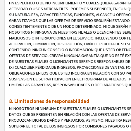
FIN ESPECÍFICO O DE NO INCUMPLIMIENTO Y CUALESQUIERA GARANTÍ
ACTIVIDAD O USOS MERCANTILES. PODEMOS SUSPENDER, EN CUALQU
SU NATURALEZA, CARACTERÍSTICAS, FUNCIONES, ALCANCE U OPERACI
GARANTIZAMOS QUE LAS OFERTAS DE SERVICIO SEGUIRÁN ESTANDO 
CONSISTENTEMENTE O DE UN MODO DETERMINADO, NI QUE SERÁN IN
NOSOTROS NI NINGUNA DE NUESTRAS FILIALES O LICENCIANTES SER
MALICIOSOS O INTERRUPCIONES EN EL SERVICIO, INCLUYENDO CORTES
ALTERACIÓN, ELIMINACIÓN, DESTRUCCIÓN, DAÑO O PÉRDIDA DE SU S
CONTENIDO. NINGÚN CONSEJO O INFORMACIÓN QUE USTED OBTENGA
OFERTAS DE SERVICIO, CREARÁ NINGUNA GARANTÍA QUE NO ESTÉ E
DE NUESTRAS FILIALES O LICENCIANTES SEREMOS RESPONSABLES D
(X) CUALQUIER PÉRDIDA DE INGRESOS, PROYECCIONES DE VENTAS,
FO
OBLIGACIONES EN LOS QUE USTED INCURRA EN RELACIÓN CON SU PART
SUSPENSIÓN DE SU PARTICIPACIÓN EN EL PROGRAMA DE AFILIADOS.
LIMITAR LAS GARANTÍAS, RESPONSABILIDADES O DECLARACIONES QU
8. Limitaciones de responsabilidad
NI NOSOTROS NI NINGUNA DE NUESTRAS FILIALES O LICENCIANTES
DATOS QUE SE PRESENTEN EN RELACIÓN CON LAS OFERTAS DE SERVIC
PRODUZCAN DICHOS DAÑOS Y PERJUICIOS. ASIMISMO, NUESTRA RESP
SUPERAR EL TOTAL DE LOS INGRESOS POR COMISIONES PAGADOS O