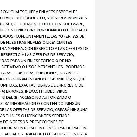
AZON, CUALESQUIERA ENLACES ESPECIALES,
LICITARIO DEL PRODUCTO, NUESTROS NOMBRES
 IGUAL QUE TODA LA TECNOLOGÍA, SOFTWARE,
 Y EL CONTENIDO PROPORCIONADO O UTILIZADO
ILIADOS (CONJUNTAMENTE, LAS "
OFERTAS DE
DE NUESTRAS FILIALES O LICENCIANTES
OTRA MANERA, CON RESPECTO A LAS OFERTAS DE
RESPECTO A LAS OFERTAS DE SERVICIO,
IDAD PARA UN FIN ESPECÍFICO O DE NO
S, ACTIVIDAD O USOS MERCANTILES. PODEMOS
 CARACTERÍSTICAS, FUNCIONES, ALCANCE U
ICIO SEGUIRÁN ESTANDO DISPONIBLES; NI QUE
MPIDAS, EXACTAS, LIBRES DE ERRORES O DE
) ERRORES, INEXACTITUDES, VIRUS,
 NI DEL (B) ACCESO NO AUTORIZADO O
U OTRA INFORMACIÓN O CONTENIDO. NINGÚN
E LAS OFERTAS DE SERVICIO, CREARÁ NINGUNA
S FILIALES O LICENCIANTES SEREMOS
A DE INGRESOS, PROYECCIONES DE
 INCURRA EN RELACIÓN CON SU PARTICIPACIÓN
DE AFILIADOS. NADA DE LO DISPUESTO EN ESTA