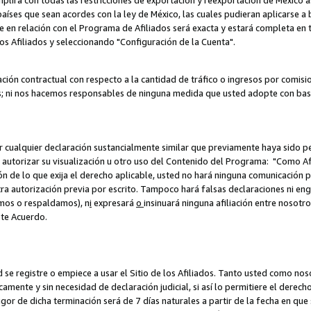
umplirá con todas las restricciones de exportación y reexportación de México 
aíses que sean acordes con la ley de México, las cuales pudieran aplicarse 
lite en relación con el Programa de Afiliados será exacta y estará completa 
los Afiliados y seleccionando "Configuración de la Cuenta".
ción contractual con respecto a la cantidad de tráfico o ingresos por comisi
; ni nos hacemos responsables de ninguna medida que usted adopte con base
r cualquier declaración sustancialmente similar que previamente haya sido pe
a autorizar su visualización u otro uso del Contenido del Programa: "Como A
ión de lo que exija el derecho aplicable, usted no hará ninguna comunicación 
tra autorización previa por escrito. Tampoco hará falsas declaraciones ni en
amos o respaldamos), n
i
expresará
o
insinuará ninguna afiliación entre nosotr
ste Acuerdo.
ed se registre o empiece a usar el Sitio de los Afiliados. Tanto usted como 
ente y sin necesidad de declaración judicial, si así lo permitiere el derecho 
or de dicha terminación será de 7 días naturales a partir de la fecha en que s