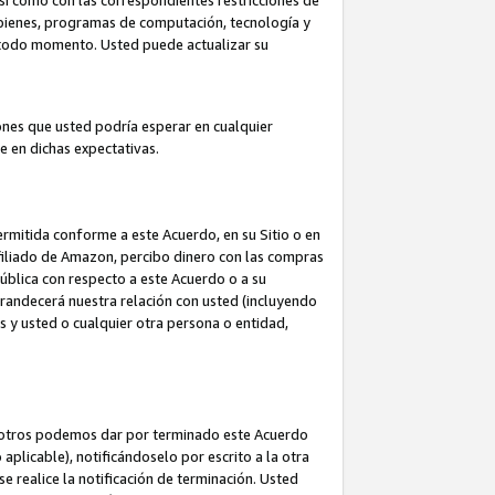
así como con las correspondientes restricciones de
a bienes, programas de computación, tecnología y
en todo momento. Usted puede actualizar su
ones que usted podría esperar en cualquier
 en dichas expectativas.
rmitida conforme a este Acuerdo, en su Sitio o en
filiado de Amazon, percibo dinero con las compras
pública con respecto a este Acuerdo o a su
grandecerá nuestra relación con usted (incluyendo
os y usted o cualquier otra persona o entidad,
nosotros podemos dar por terminado este Acuerdo
aplicable), notificándoselo por escrito a la otra
e realice la notificación de terminación. Usted