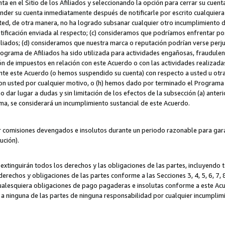
ta en el Sitio de los Afiliados y seleccionando la opción para cerrar su cuen
r su cuenta inmediatamente después de notificarle por escrito cualquiera de
sted, de otra manera, no ha logrado subsanar cualquier otro incumplimiento d
otificación enviada al respecto; (c) consideramos que podríamos enfrentar p
iliados; (d) consideramos que nuestra marca o reputación podrían verse perju
Programa de Afiliados ha sido utilizada para actividades engañosas, fraudule
ón de impuestos en relación con este Acuerdo o con las actividades realizada
te este Acuerdo (o hemos suspendido su cuenta) con respecto a usted u otr
con usted por cualquier motivo, o (h) hemos dado por terminado el Programa
 dar lugar a dudas y sin limitación de los efectos de la subsección (a) anteri
ama, se considerará un incumplimiento sustancial de este Acuerdo.
r comisiones devengados e insolutos durante un periodo razonable para garan
lución).
extinguirán todos los derechos y las obligaciones de las partes, incluyendo
derechos y obligaciones de las partes conforme a las Secciones 3, 4, 5, 6, 7,
cualesquiera obligaciones de pago pagaderas e insolutas conforme a este Acue
 a ninguna de las partes de ninguna responsabilidad por cualquier incumpli