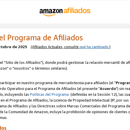
el Programa de Afiliados
octubre de 2025
(Afiliados Actuales, consulte
qué ha cambiado
.)
el "Sitio de los Afiliados"), donde podrá gestionar la relación mercantil de a
zon" o "nosotros" o términos similares).
articipar en nuestro programa de mercadotecnia para afiliados (el "
Program
rdo Operativo para el Programa de Afiliados (el presente "
Acuerdo
") sin r
do, incluyendo las
Políticas del Programa
(definidas en la Sección 12), las c
en el Programa de Afiliados, la Licencia de Propiedad Intelectual (IP, por sus 
ma de Afiliados y las Directrices sobre Marcas Comerciales del Programa de A
 la Comunidad de Amazon, incluye la prohibición de opiniones de clientes qu
normas.
dos