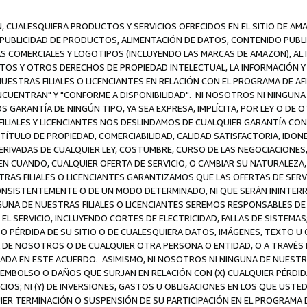
N, CUALESQUIERA PRODUCTOS Y SERVICIOS OFRECIDOS EN EL SITIO DE AM
A PUBLICIDAD DE PRODUCTOS, ALIMENTACIÓN DE DATOS, CONTENIDO PUB
CAS COMERCIALES Y LOGOTIPOS (INCLUYENDO LAS MARCAS DE AMAZON), AL
EXTOS Y OTROS DERECHOS DE PROPIEDAD INTELECTUAL, LA INFORMACIÓN
ESTRAS FILIALES O LICENCIANTES EN RELACIÓN CON EL PROGRAMA DE AF
NCUENTRAN" Y "CONFORME A DISPONIBILIDAD". NI NOSOTROS NI NINGUNA 
ARANTÍA DE NINGÚN TIPO, YA SEA EXPRESA, IMPLÍCITA, POR LEY O DE 
LIALES Y LICENCIANTES NOS DESLINDAMOS DE CUALQUIER GARANTÍA CON 
TÍTULO DE PROPIEDAD, COMERCIABILIDAD, CALIDAD SATISFACTORIA, IDONE
ERIVADAS DE CUALQUIER LEY, COSTUMBRE, CURSO DE LAS NEGOCIACIONE
N CUANDO, CUALQUIER OFERTA DE SERVICIO, O CAMBIAR SU NATURALEZA,
RAS FILIALES O LICENCIANTES GARANTIZAMOS QUE LAS OFERTAS DE SERV
NSISTENTEMENTE O DE UN MODO DETERMINADO, NI QUE SERÁN ININTERRU
A DE NUESTRAS FILIALES O LICENCIANTES SEREMOS RESPONSABLES DE (A
L SERVICIO, INCLUYENDO CORTES DE ELECTRICIDAD, FALLAS DE SISTEMAS;
 O PÉRDIDA DE SU SITIO O DE CUALESQUIERA DATOS, IMÁGENES, TEXTO 
E NOSOTROS O DE CUALQUIER OTRA PERSONA O ENTIDAD, O A TRAVÉS D
DA EN ESTE ACUERDO. ASIMISMO, NI NOSOTROS NI NINGUNA DE NUESTRA
MBOLSO O DAÑOS QUE SURJAN EN RELACIÓN CON (X) CUALQUIER PÉRDID
IOS; NI (Y) DE INVERSIONES, GASTOS U OBLIGACIONES EN LOS QUE USTED
QUIER TERMINACIÓN O SUSPENSIÓN DE SU PARTICIPACIÓN EN EL PROGRAMA 