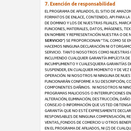
7. Exención de responsabilidad
EL PROGRAMA DE AFILIADOS, EL SITIO DE AMAZO
FORMATOS DE ENLACE, CONTENIDO, API PARA L
DE DOMINIO Y LOS DE NUESTRAS FILIALES, MAR
FUNCIONES, MATERIALES, DATOS, IMÁGENES, T
EN NOMBRE Y REPRESENTACIÓN NUESTRA O DE NU
SERVICIO
") SE PROPORCIONAN "TAL COMO SE E
HACEMOS NINGUNA DECLARACIÓN NI OTORGAMOS G
SERVICIO. TANTO NOSOTROS COMO NUESTRAS FI
INCLUYENDO CUALQUIER GARANTÍA IMPLÍCITA DE 
INCUMPLIMIENTO Y CUALESQUIERA GARANTÍAS D
SUSPENDER, EN CUALQUIER MOMENTO Y DE VEZ E
OPERACIÓN. NI NOSOTROS NI NINGUNA DE NUEST
FUNCIONARÁN CONFORME A SU DESCRIPCIÓN, CO
COMPONENTES DAÑINOS. NI NOSOTROS NI NINGUN
PROGRAMAS MALICIOSOS O INTERRUPCIONES EN E
ALTERACIÓN, ELIMINACIÓN, DESTRUCCIÓN, DAÑO
CONSEJO O INFORMACIÓN QUE USTED OBTENGA D
GARANTÍA QUE NO ESTÉ EXPRESAMENTE DECLARA
RESPONSABLES DE NINGUNA COMPENSACIÓN, REE
VENTAS,
FONDOS DE COMERCIO U OTROS BENEFIC
EN EL PROGRAMA DE AFILIADOS, NI (Z) DE CUAL