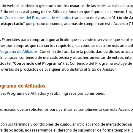
itio web, el contenido generado por los usuarios de las redes sociales o la 
u Sitio enlaces a alguno
s
de los Sitios de Amazon que figuran en el Anexo 1 o, s
por Comisiones del Programa de Afiliados
(cada uno de éstos, un "
Sitio de 
"
etiquetado
” que proporcionamos, además de cumplir con este Acuerdo ("
s Especiales para comprar algún artículo que se vende o servicios que se ofre
nes por compras que reúnan los requisitos, tal como se describe más adelante 
Programa de Afiliados
. Con el fin de facilitarle la publicidad de dichos artíc
ts
, enlaces, contenido de mercadotecnia y otras herramientas de enlace, int
os (el "
Contenido del Programa
"). El Contenido del Programa excluye de 
ofertas de productos de cualquier sitio distinto al Sitio de Amazon.
ograma de Afiliados
n el Programa de Afiliados y recibir ingresos por comisiones.
formación que le solicitemos para verificar su cumplimiento con este Acuerd
con los términos y condiciones de cualquier otro acuerdo de mercadotecnia d
tra disposición, nos reservamos el derecho de suspender de forma temporal 