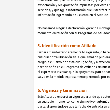
utilizando cualquier Oferta de Servicio; que (f) c
exportación y reexportación impuestas por otros p
servicios, y que (g) la información que usted faci
información ingresando a su cuenta en el Sitio de 
No hacemos ninguna declaración, garantía u obliga
momento en relación con el Programa de Afiliados
5. Identificación como Afiliado
Deberá manifestar claramente lo siguiente, o hace
cualquier otra ubicación en la que Amazon pudier
elegibles". Salvo por esta divulgación, y a excepc
participación en el Programa de Afiliados sin nues
el expresar o insinuar que lo apoyamos, patrocin
salvo en la medida expresamente permitida por e
6. Vigencia y terminación
Este Acuerdo entrará en vigor a partir de que ust
en cualquier momento, con o sin motivo (automáticam
parte; disponiéndose que la fecha de entrada en vig