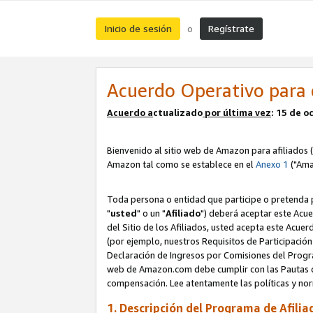
Inicio de sesión
Regístrate
o
Acuerdo Operativo para 
Acuerdo a
ctualizado
por ú
l
tima vez
: 15 de 
Bienvenido al sitio web de Amazon para afiliados (
Amazon tal como se establece en el
Anexo 1
("Ama
Toda persona o entidad que participe o pretenda p
"
usted
" o un "
Afiliado
") deberá aceptar este Acue
del Sitio de los Afiliados, usted acepta este Acuer
(por ejemplo, nuestros Requisitos de Participación 
Declaración de Ingresos por Comisiones del Progra
web de Amazon.com debe cumplir con las Pautas de
compensación. Lee atentamente las políticas y 
1. Descripción del Programa de Afilia