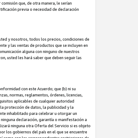
 comisión que, de otra manera, le serían
ificación previa o necesidad de declaración
sted y nosotros, todos los precios, condiciones de
iente y las ventas de productos que se incluyen en
 comunicación alguna con ninguno de nuestros
zon, usted les hará saber que deben seguir las
conformidad con este Acuerdo; que (b) ni su
anzas, normas, reglamentos, órdenes, licencias,
quisitos aplicables de cualquier autoridad
 la protección de datos, la publicidad y la
nte inhabilitado para celebrar u otorgar un
n ninguna declaración, garantía o manifestación a
izará ninguna otra Oferta del Servicio si es objeto
or los gobiernos del país en el que se encuentre