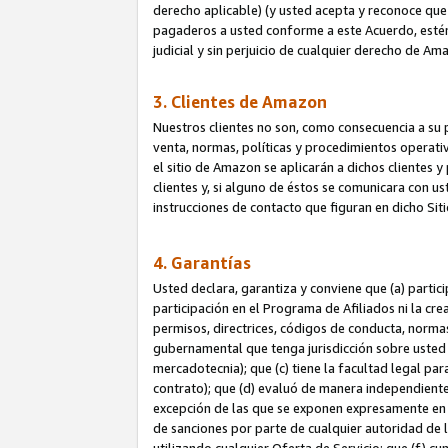
derecho aplicable) (y usted acepta y reconoce que 
pagaderos a usted conforme a este Acuerdo, estén 
judicial y sin perjuicio de cualquier derecho de Am
3. Clientes de Amazon
Nuestros clientes no son, como consecuencia a su p
venta, normas, políticas y procedimientos operativo
el sitio de Amazon se aplicarán a dichos clientes
clientes y, si alguno de éstos se comunicara con u
instrucciones de contacto que figuran en dicho Sit
4. Garantías
Usted declara, garantiza y conviene que (a) partic
participación en el Programa de Afiliados ni la cr
permisos, directrices, códigos de conducta, normas
gubernamental que tenga jurisdicción sobre usted
mercadotecnia); que (c) tiene la facultad legal pa
contrato); que (d) evaluó de manera independient
excepción de las que se exponen expresamente en el
de sanciones por parte de cualquier autoridad de 