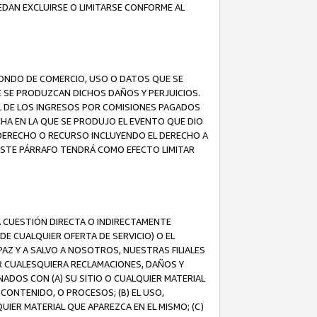
EDAN EXCLUIRSE O LIMITARSE CONFORME AL
FONDO DE COMERCIO, USO O DATOS QUE SE
UE SE PRODUZCAN DICHOS DAÑOS Y PERJUICIOS.
L DE LOS INGRESOS POR COMISIONES PAGADOS
A EN LA QUE SE PRODUJO EL EVENTO QUE DIO
 DERECHO O RECURSO INCLUYENDO EL DERECHO A
ESTE PÁRRAFO TENDRÁ COMO EFECTO LIMITAR
A CUESTIÓN DIRECTA O INDIRECTAMENTE
E CUALQUIER OFERTA DE SERVICIO) O EL
AZ Y A SALVO A NOSOTROS, NUESTRAS FILIALES
R CUALESQUIERA RECLAMACIONES, DAÑOS Y
ADOS CON (A) SU SITIO O CUALQUIER MATERIAL
CONTENIDO, O PROCESOS; (B) EL USO,
UIER MATERIAL QUE APAREZCA EN EL MISMO; (C)