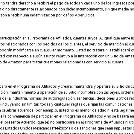
no tendrá derecho a recibir) el pago de todos y cada uno de los ingresos por
o no directamente relacionados con dicho incumplimiento, sin que medie not
azon a recibir una indemnización por daños y perjuicios.
articipación en el Programa de Afiliados, clientes suyos. Al igual que entre u
s relacionados con los pedidos de los clientes, el servicio de atención al cl
 y podrán modificarse en cualquier momento. Usted no tratará ni establecerá
sted con respecto a algún asunto relativo a la interacción con un Sitio de Ama
io de Amazon para tratar cuestiones relacionadas con servicio al cliente.
ipará en el Programa de Afiliados y creará, mantendrá y operará su Sitio de 
eación, mantenimiento u operación de su Sitio incumplirá con las leyes, orden
 de la industria, normas de autoregulación, sentencias, decisiones u otros re
 (incluyendo
sin limitar, todas y cualquier reglas que rijan las comunicaciones,
ra celebrar acuerdos (por ejemplo, usted no es menor de edad ni está legalme
e
s
la conveniencia de participar en el Programa de Afiliados y no se basará e
 presente Acuerdo; que (e) no participará en el Programa de Afiliados ni util
los Estados Unidos Mexicanos (“México”) o de sanciones que sean impuestas p