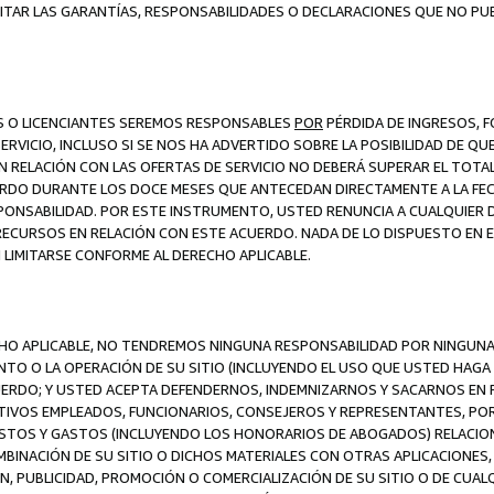
ITAR LAS GARANTÍAS, RESPONSABILIDADES O DECLARACIONES QUE NO PU
ES O LICENCIANTES SEREMOS RESPONSABLES
POR
PÉRDIDA DE INGRESOS, 
ERVICIO, INCLUSO SI SE NOS HA ADVERTIDO SOBRE LA POSIBILIDAD DE Q
N RELACIÓN CON LAS OFERTAS DE SERVICIO NO DEBERÁ SUPERAR EL TOTA
RDO DURANTE LOS DOCE MESES QUE ANTECEDAN DIRECTAMENTE A LA FECH
SPONSABILIDAD. POR ESTE INSTRUMENTO, USTED RENUNCIA A CUALQUIER
 RECURSOS EN RELACIÓN CON ESTE ACUERDO. NADA DE LO DISPUESTO EN 
LIMITARSE CONFORME AL DERECHO APLICABLE.
ECHO APLICABLE, NO TENDREMOS NINGUNA RESPONSABILIDAD POR NINGUN
NTO O LA OPERACIÓN DE SU SITIO (INCLUYENDO EL USO QUE USTED HAGA D
UERDO; Y USTED ACEPTA DEFENDERNOS, INDEMNIZARNOS Y SACARNOS EN P
CTIVOS EMPLEADOS, FUNCIONARIOS, CONSEJEROS Y REPRESENTANTES, PO
COSTOS Y GASTOS (INCLUYENDO LOS HONORARIOS DE ABOGADOS) RELACION
MBINACIÓN DE SU SITIO O DICHOS MATERIALES CON OTRAS APLICACIONES, 
, PUBLICIDAD, PROMOCIÓN O COMERCIALIZACIÓN DE SU SITIO O DE CUALQ