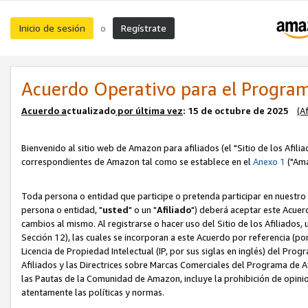
Inicio de sesión
Regístrate
o
Acuerdo Operativo para el Program
Acuerdo a
ctualizado
por ú
l
tima vez
: 15 de octubre de 2025
(A
Bienvenido al sitio web de Amazon para afiliados (el "Sitio de los Afili
correspondientes de Amazon tal como se establece en el
Anexo 1
("Ama
Toda persona o entidad que participe o pretenda participar en nuestro
persona o entidad, "
usted
" o un "
Afiliado
") deberá aceptar este Acuer
cambios al mismo. Al registrarse o hacer uso del Sitio de los Afiliados
Sección 12), las cuales se incorporan a este Acuerdo por referencia (po
Licencia de Propiedad Intelectual (IP, por sus siglas en inglés) del Pr
Afiliados y las Directrices sobre Marcas Comerciales del Programa de A
las Pautas de la Comunidad de Amazon, incluye la prohibición de opinio
atentamente las políticas y normas.