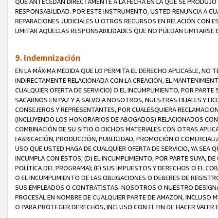
QUE ANTECEDAN DIRECTAMENTE A LA FECHA EN LA QUE SE PRODUJO 
RESPONSABILIDAD. POR ESTE INSTRUMENTO, USTED RENUNCIA A CU
REPARACIONES JUDICIALES U OTROS RECURSOS EN RELACIÓN CON E
LIMITAR AQUELLAS RESPONSABILIDADES QUE NO PUEDAN LIMITARSE 
9. Indemnización
EN LA MÁXIMA MEDIDA QUE LO PERMITA EL DERECHO APLICABLE, N
INDIRECTAMENTE RELACIONADA CON LA CREACIÓN, EL MANTENIMIENT
CUALQUIER OFERTA DE SERVICIO) O EL INCUMPLIMIENTO, POR PARTE
SACARNOS EN PAZ Y A SALVO A NOSOTROS, NUESTRAS FILIALES Y L
CONSEJEROS Y REPRESENTANTES, POR CUALESQUIERA RECLAMACIONE
(INCLUYENDO LOS HONORARIOS DE ABOGADOS) RELACIONADOS CON (A
COMBINACIÓN DE SU SITIO O DICHOS MATERIALES CON OTRAS APLICA
FABRICACIÓN, PRODUCCIÓN, PUBLICIDAD, PROMOCIÓN O COMERCIALIZA
USO QUE USTED HAGA DE CUALQUIER OFERTA DE SERVICIO, YA SEA 
INCUMPLA CON ÉSTOS; (D) EL INCUMPLIMIENTO, POR PARTE SUYA, 
POLÍTICA DEL PROGRAMA); (E) SUS IMPUESTOS Y DERECHOS O EL CO
O EL INCUMPLIMIENTO DE LAS OBLIGACIONES O DEBERES DE REGISTR
SUS EMPLEADOS O CONTRATISTAS. NOSOTROS O NUESTRO DESIGNA
PROCESAL EN NOMBRE DE CUALQUIER PARTE DE AMAZON, INCLUSO M
O PARA PROTEGER DERECHOS, INCLUSO CON EL FIN DE HACER VALER 