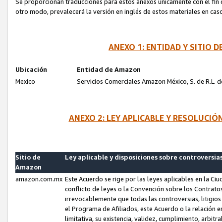
Se proporcionan traducciones para estos anexos únicamente con el fin de
otro modo, prevalecerá la versión en inglés de estos materiales en cas
ANEXO 1: ENTIDAD Y SITIO
Ubicación
Entidad de Amazon
Mexico
Servicios Comerciales Amazon México, S. de R.L. de
ANEXO 2: LEY APLICABLE Y RESOLUCI
Sitio de
Ley aplicable y disposiciones sobre controversia
Amazon
amazon.com.mx
Este Acuerdo se rige por las leyes aplicables en la Ci
conflicto de leyes o la Convención sobre los Contrat
irrevocablemente que todas las controversias, litigio
el Programa de Afiliados, este Acuerdo o la relación 
limitativa, su existencia, validez, cumplimiento, arbit