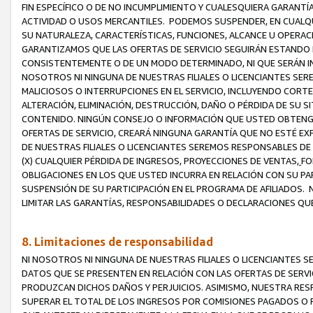
FIN ESPECÍFICO O DE NO INCUMPLIMIENTO Y CUALESQUIERA GARANTÍ
ACTIVIDAD O USOS MERCANTILES. PODEMOS SUSPENDER, EN CUALQU
SU NATURALEZA, CARACTERÍSTICAS, FUNCIONES, ALCANCE U OPERACI
GARANTIZAMOS QUE LAS OFERTAS DE SERVICIO SEGUIRÁN ESTANDO 
CONSISTENTEMENTE O DE UN MODO DETERMINADO, NI QUE SERÁN IN
NOSOTROS NI NINGUNA DE NUESTRAS FILIALES O LICENCIANTES SER
MALICIOSOS O INTERRUPCIONES EN EL SERVICIO, INCLUYENDO CORTES
ALTERACIÓN, ELIMINACIÓN, DESTRUCCIÓN, DAÑO O PÉRDIDA DE SU S
CONTENIDO. NINGÚN CONSEJO O INFORMACIÓN QUE USTED OBTENGA
OFERTAS DE SERVICIO, CREARÁ NINGUNA GARANTÍA QUE NO ESTÉ E
DE NUESTRAS FILIALES O LICENCIANTES SEREMOS RESPONSABLES D
(X) CUALQUIER PÉRDIDA DE INGRESOS, PROYECCIONES DE VENTAS,
FO
OBLIGACIONES EN LOS QUE USTED INCURRA EN RELACIÓN CON SU PART
SUSPENSIÓN DE SU PARTICIPACIÓN EN EL PROGRAMA DE AFILIADOS.
LIMITAR LAS GARANTÍAS, RESPONSABILIDADES O DECLARACIONES QU
8. Limitaciones de responsabilidad
NI NOSOTROS NI NINGUNA DE NUESTRAS FILIALES O LICENCIANTES
DATOS QUE SE PRESENTEN EN RELACIÓN CON LAS OFERTAS DE SERVIC
PRODUZCAN DICHOS DAÑOS Y PERJUICIOS. ASIMISMO, NUESTRA RESP
SUPERAR EL TOTAL DE LOS INGRESOS POR COMISIONES PAGADOS O