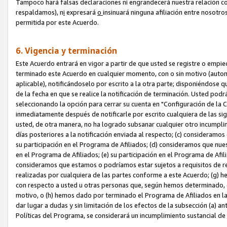
Tampoco hará falsas declaraciones ni engrandecerá nuestra relación co
respaldamos), n
i
expresará
o
insinuará ninguna afiliación entre nosotr
permitida por este Acuerdo.
6. Vigencia y terminación
Este Acuerdo entrará en vigor a partir de que usted se registre o empi
terminado este Acuerdo en cualquier momento, con o sin motivo (automát
aplicable), notificándoselo por escrito a la otra parte; disponiéndose q
de la fecha en que se realice la notificación de terminación. Usted podrá
seleccionando la opción para cerrar su cuenta en "Configuración de l
inmediatamente después de notificarle por escrito cualquiera de las sigu
usted, de otra manera, no ha logrado subsanar cualquier otro incumpli
días posteriores a la notificación enviada al respecto; (c) consideram
su participación en el Programa de Afiliados; (d) consideramos que nue
en el Programa de Afiliados; (e) su participación en el Programa de Afil
consideramos que estamos o podríamos estar sujetos a requisitos de re
realizadas por cualquiera de las partes conforme a este Acuerdo; (g)
con respecto a usted u otras personas que, según hemos determinado, e
motivo, o (h) hemos dado por terminado el Programa de Afiliados en l
dar lugar a dudas y sin limitación de los efectos de la subsección (a) a
Políticas del Programa, se considerará un incumplimiento sustancial d