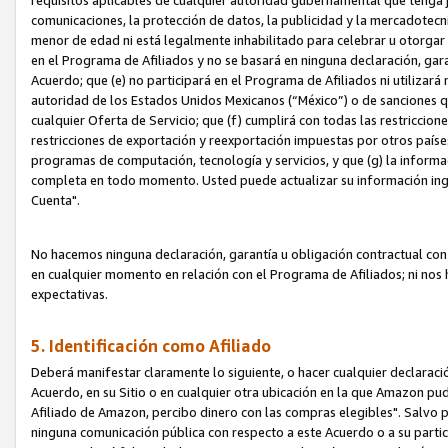
requisitos aplicables de cualquier autoridad gubernamental que tenga j
comunicaciones, la protección de datos, la publicidad y la mercadotecni
menor de edad ni está legalmente inhabilitado para celebrar u otorgar
en el Programa de Afiliados y no se basará en ninguna declaración, ga
Acuerdo; que (e) no participará en el Programa de Afiliados ni utilizará
autoridad de los Estados Unidos Mexicanos (“México”) o de sanciones q
cualquier Oferta de Servicio; que (f) cumplirá con todas las restriccio
restricciones de exportación y reexportación impuestas por otros países
programas de computación, tecnología y servicios, y que (g) la informac
completa en todo momento. Usted puede actualizar su información ingre
Cuenta".
No hacemos ninguna declaración, garantía u obligación contractual con 
en cualquier momento en relación con el Programa de Afiliados; ni no
expectativas.
5. Identificación como Afiliado
Deberá manifestar claramente lo siguiente, o hacer cualquier declarac
Acuerdo, en su Sitio o en cualquier otra ubicación en la que Amazon pu
Afiliado de Amazon, percibo dinero con las compras elegibles". Salvo po
ninguna comunicación pública con respecto a este Acuerdo o a su partici