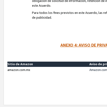
obligación de solicitud de información, retención de
este Acuerdo.
Para todos los fines previstos en este Acuerdo, las r
de publicidad.
ANEXO 4: AVISO DE PRI
Sitio de Amazon
Aviso de pr
amazon.com.mx
Amazon.com.