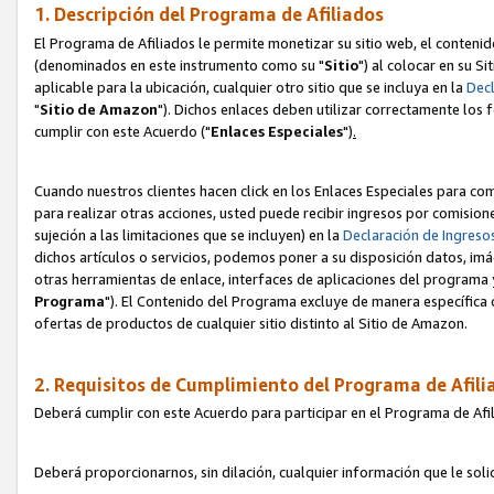
1. Descripción del Programa de Afiliados
El Programa de Afiliados le permite monetizar su sitio web, el contenid
(denominados en este instrumento como su "
Sitio
") al colocar en su Si
aplicable para la ubicación, cualquier otro sitio que se incluya en la
Decl
"
Sitio de Amazon
"). Dichos enlaces deben utilizar correctamente los 
cumplir con este Acuerdo ("
Enlaces
Especiales
")
.
Cuando nuestros clientes hacen click en los Enlaces Especiales para com
para realizar otras acciones, usted puede recibir ingresos por comisio
sujeción a las limitaciones que se incluyen) en la
Declaración de Ingreso
dichos artículos o servicios, podemos poner a su disposición datos, im
otras herramientas de enlace, interfaces de aplicaciones del programa 
Programa
"). El Contenido del Programa excluye de manera específica 
ofertas de productos de cualquier sitio distinto al Sitio de Amazon.
2. Requisitos de Cumplimiento del Programa de Afili
Deberá cumplir con este Acuerdo para participar en el Programa de Afil
Deberá proporcionarnos, sin dilación, cualquier información que le sol