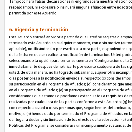
Tampoco hará falsas declaraciones ni engrandecerá nuestra relación co
respaldamos), n
i
expresará
o
insinuará ninguna afiliación entre nosotr
permitida por este Acuerdo.
6. Vigencia y terminación
Este Acuerdo entrará en vigor a partir de que usted se registre o empi
terminado este Acuerdo en cualquier momento, con o sin motivo (automát
aplicable), notificándoselo por escrito a la otra parte; disponiéndose q
de la fecha en que se realice la notificación de terminación. Usted podrá
seleccionando la opción para cerrar su cuenta en "Configuración de l
inmediatamente después de notificarle por escrito cualquiera de las sigu
usted, de otra manera, no ha logrado subsanar cualquier otro incumpli
días posteriores a la notificación enviada al respecto; (c) consideram
su participación en el Programa de Afiliados; (d) consideramos que nue
en el Programa de Afiliados; (e) su participación en el Programa de Afil
consideramos que estamos o podríamos estar sujetos a requisitos de re
realizadas por cualquiera de las partes conforme a este Acuerdo; (g)
con respecto a usted u otras personas que, según hemos determinado, e
motivo, o (h) hemos dado por terminado el Programa de Afiliados en l
dar lugar a dudas y sin limitación de los efectos de la subsección (a) a
Políticas del Programa, se considerará un incumplimiento sustancial d