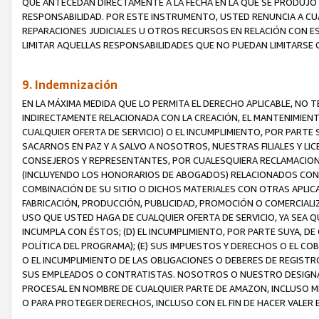
QUE ANTECEDAN DIRECTAMENTE A LA FECHA EN LA QUE SE PRODUJO 
RESPONSABILIDAD. POR ESTE INSTRUMENTO, USTED RENUNCIA A CU
REPARACIONES JUDICIALES U OTROS RECURSOS EN RELACIÓN CON E
LIMITAR AQUELLAS RESPONSABILIDADES QUE NO PUEDAN LIMITARSE 
9. Indemnización
EN LA MÁXIMA MEDIDA QUE LO PERMITA EL DERECHO APLICABLE, N
INDIRECTAMENTE RELACIONADA CON LA CREACIÓN, EL MANTENIMIENT
CUALQUIER OFERTA DE SERVICIO) O EL INCUMPLIMIENTO, POR PARTE
SACARNOS EN PAZ Y A SALVO A NOSOTROS, NUESTRAS FILIALES Y L
CONSEJEROS Y REPRESENTANTES, POR CUALESQUIERA RECLAMACIONE
(INCLUYENDO LOS HONORARIOS DE ABOGADOS) RELACIONADOS CON (A
COMBINACIÓN DE SU SITIO O DICHOS MATERIALES CON OTRAS APLICA
FABRICACIÓN, PRODUCCIÓN, PUBLICIDAD, PROMOCIÓN O COMERCIALIZA
USO QUE USTED HAGA DE CUALQUIER OFERTA DE SERVICIO, YA SEA 
INCUMPLA CON ÉSTOS; (D) EL INCUMPLIMIENTO, POR PARTE SUYA, 
POLÍTICA DEL PROGRAMA); (E) SUS IMPUESTOS Y DERECHOS O EL CO
O EL INCUMPLIMIENTO DE LAS OBLIGACIONES O DEBERES DE REGISTR
SUS EMPLEADOS O CONTRATISTAS. NOSOTROS O NUESTRO DESIGNA
PROCESAL EN NOMBRE DE CUALQUIER PARTE DE AMAZON, INCLUSO M
O PARA PROTEGER DERECHOS, INCLUSO CON EL FIN DE HACER VALER 