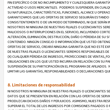
FIN ESPECÍFICO O DE NO INCUMPLIMIENTO Y CUALESQUIERA GARANTÍ
ACTIVIDAD O USOS MERCANTILES. PODEMOS SUSPENDER, EN CUALQU
SU NATURALEZA, CARACTERÍSTICAS, FUNCIONES, ALCANCE U OPERACI
GARANTIZAMOS QUE LAS OFERTAS DE SERVICIO SEGUIRÁN ESTANDO 
CONSISTENTEMENTE O DE UN MODO DETERMINADO, NI QUE SERÁN IN
NOSOTROS NI NINGUNA DE NUESTRAS FILIALES O LICENCIANTES SER
MALICIOSOS O INTERRUPCIONES EN EL SERVICIO, INCLUYENDO CORTES
ALTERACIÓN, ELIMINACIÓN, DESTRUCCIÓN, DAÑO O PÉRDIDA DE SU S
CONTENIDO. NINGÚN CONSEJO O INFORMACIÓN QUE USTED OBTENGA
OFERTAS DE SERVICIO, CREARÁ NINGUNA GARANTÍA QUE NO ESTÉ E
DE NUESTRAS FILIALES O LICENCIANTES SEREMOS RESPONSABLES D
(X) CUALQUIER PÉRDIDA DE INGRESOS, PROYECCIONES DE VENTAS,
FO
OBLIGACIONES EN LOS QUE USTED INCURRA EN RELACIÓN CON SU PART
SUSPENSIÓN DE SU PARTICIPACIÓN EN EL PROGRAMA DE AFILIADOS.
LIMITAR LAS GARANTÍAS, RESPONSABILIDADES O DECLARACIONES QU
8. Limitaciones de responsabilidad
NI NOSOTROS NI NINGUNA DE NUESTRAS FILIALES O LICENCIANTES
DATOS QUE SE PRESENTEN EN RELACIÓN CON LAS OFERTAS DE SERVIC
PRODUZCAN DICHOS DAÑOS Y PERJUICIOS. ASIMISMO, NUESTRA RESP
SUPERAR EL TOTAL DE LOS INGRESOS POR COMISIONES PAGADOS O