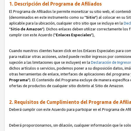
1. Descripción del Programa de Afiliados
El Programa de Afiliados le permite monetizar su sitio web, el contenid
(denominados en este instrumento como su "
Sitio
") al colocar en su Si
aplicable para la ubicación, cualquier otro sitio que se incluya en la
Decl
"
Sitio de Amazon
"). Dichos enlaces deben utilizar correctamente los 
cumplir con este Acuerdo ("
Enlaces
Especiales
")
.
Cuando nuestros clientes hacen click en los Enlaces Especiales para com
para realizar otras acciones, usted puede recibir ingresos por comisio
sujeción a las limitaciones que se incluyen) en la
Declaración de Ingreso
dichos artículos o servicios, podemos poner a su disposición datos, im
otras herramientas de enlace, interfaces de aplicaciones del programa 
Programa
"). El Contenido del Programa excluye de manera específica 
ofertas de productos de cualquier sitio distinto al Sitio de Amazon.
2. Requisitos de Cumplimiento del Programa de Afili
Deberá cumplir con este Acuerdo para participar en el Programa de Afil
Deberá proporcionarnos, sin dilación, cualquier información que le sol