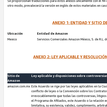
Se proporcionan traducciones para estos anexos únicamente con el fin de
otro modo, prevalecerá la versión en inglés de estos materiales en cas
ANEXO 1: ENTIDAD Y SITIO
Ubicación
Entidad de Amazon
Mexico
Servicios Comerciales Amazon México, S. de R.L. de
ANEXO 2: LEY APLICABLE Y RESOLUCI
Sitio de
Ley aplicable y disposiciones sobre controversia
Amazon
amazon.com.mx
Este Acuerdo se rige por las leyes aplicables en la Ci
conflicto de leyes o la Convención sobre los Contrat
irrevocablemente que todas las controversias, litigio
el Programa de Afiliados, este Acuerdo o la relación 
limitativa, su existencia, validez, cumplimiento, arbit