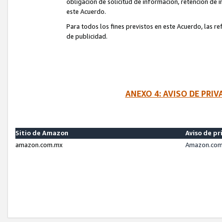
obligación de solicitud de información, retención de
este Acuerdo.
Para todos los fines previstos en este Acuerdo, las r
de publicidad.
ANEXO 4: AVISO DE PRI
Sitio de Amazon
Aviso de pr
amazon.com.mx
Amazon.com.