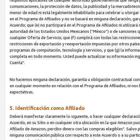
requisitos aplicables de cualquier autoridad gubernamental que tenga j
comunicaciones, la protección de datos, la publicidad y la mercadotecni
menor de edad ni está legalmente inhabilitado para celebrar u otorgar
en el Programa de Afiliados y no se basará en ninguna declaración, ga
Acuerdo; que (e) no participará en el Programa de Afiliados ni utilizará
autoridad de los Estados Unidos Mexicanos (“México”) o de sanciones q
cualquier Oferta de Servicio; que (f) cumplirá con todas las restriccio
restricciones de exportación y reexportación impuestas por otros países
programas de computación, tecnología y servicios, y que (g) la informac
completa en todo momento. Usted puede actualizar su información ingre
Cuenta".
No hacemos ninguna declaración, garantía u obligación contractual con 
en cualquier momento en relación con el Programa de Afiliados; ni no
expectativas.
5. Identificación como Afiliado
Deberá manifestar claramente lo siguiente, o hacer cualquier declarac
Acuerdo, en su Sitio o en cualquier otra ubicación en la que Amazon pu
Afiliado de Amazon, percibo dinero con las compras elegibles". Salvo po
ninguna comunicación pública con respecto a este Acuerdo o a su partici