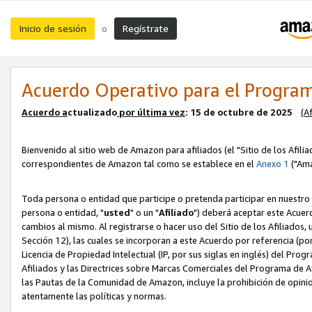
Inicio de sesión
Regístrate
o
Acuerdo Operativo para el Program
Acuerdo a
ctualizado
por ú
l
tima vez
: 15 de octubre de 2025
(A
Bienvenido al sitio web de Amazon para afiliados (el "Sitio de los Afili
correspondientes de Amazon tal como se establece en el
Anexo 1
("Ama
Toda persona o entidad que participe o pretenda participar en nuestro
persona o entidad, "
usted
" o un "
Afiliado
") deberá aceptar este Acuer
cambios al mismo. Al registrarse o hacer uso del Sitio de los Afiliados
Sección 12), las cuales se incorporan a este Acuerdo por referencia (po
Licencia de Propiedad Intelectual (IP, por sus siglas en inglés) del Pr
Afiliados y las Directrices sobre Marcas Comerciales del Programa de A
las Pautas de la Comunidad de Amazon, incluye la prohibición de opinio
atentamente las políticas y normas.