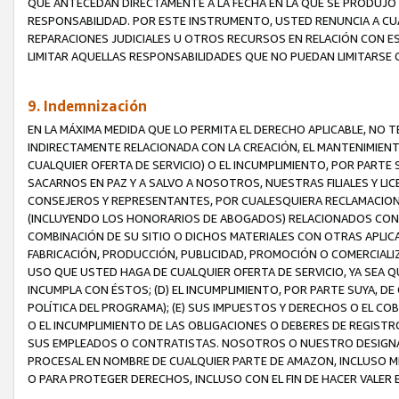
QUE ANTECEDAN DIRECTAMENTE A LA FECHA EN LA QUE SE PRODUJO 
RESPONSABILIDAD. POR ESTE INSTRUMENTO, USTED RENUNCIA A CU
REPARACIONES JUDICIALES U OTROS RECURSOS EN RELACIÓN CON E
LIMITAR AQUELLAS RESPONSABILIDADES QUE NO PUEDAN LIMITARSE 
9. Indemnización
EN LA MÁXIMA MEDIDA QUE LO PERMITA EL DERECHO APLICABLE, N
INDIRECTAMENTE RELACIONADA CON LA CREACIÓN, EL MANTENIMIENT
CUALQUIER OFERTA DE SERVICIO) O EL INCUMPLIMIENTO, POR PARTE
SACARNOS EN PAZ Y A SALVO A NOSOTROS, NUESTRAS FILIALES Y L
CONSEJEROS Y REPRESENTANTES, POR CUALESQUIERA RECLAMACIONE
(INCLUYENDO LOS HONORARIOS DE ABOGADOS) RELACIONADOS CON (A
COMBINACIÓN DE SU SITIO O DICHOS MATERIALES CON OTRAS APLICA
FABRICACIÓN, PRODUCCIÓN, PUBLICIDAD, PROMOCIÓN O COMERCIALIZA
USO QUE USTED HAGA DE CUALQUIER OFERTA DE SERVICIO, YA SEA 
INCUMPLA CON ÉSTOS; (D) EL INCUMPLIMIENTO, POR PARTE SUYA, 
POLÍTICA DEL PROGRAMA); (E) SUS IMPUESTOS Y DERECHOS O EL CO
O EL INCUMPLIMIENTO DE LAS OBLIGACIONES O DEBERES DE REGISTR
SUS EMPLEADOS O CONTRATISTAS. NOSOTROS O NUESTRO DESIGNA
PROCESAL EN NOMBRE DE CUALQUIER PARTE DE AMAZON, INCLUSO M
O PARA PROTEGER DERECHOS, INCLUSO CON EL FIN DE HACER VALER 