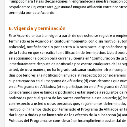
Tampoco hará falsas declaraciones ni engrandecerá nuestra relación co
respaldamos), n
i
expresará
o
insinuará ninguna afiliación entre nosotr
permitida por este Acuerdo.
6. Vigencia y terminación
Este Acuerdo entrará en vigor a partir de que usted se registre o empi
terminado este Acuerdo en cualquier momento, con o sin motivo (automát
aplicable), notificándoselo por escrito a la otra parte; disponiéndose q
de la fecha en que se realice la notificación de terminación. Usted podrá
seleccionando la opción para cerrar su cuenta en "Configuración de l
inmediatamente después de notificarle por escrito cualquiera de las sigu
usted, de otra manera, no ha logrado subsanar cualquier otro incumpli
días posteriores a la notificación enviada al respecto; (c) consideram
su participación en el Programa de Afiliados; (d) consideramos que nue
en el Programa de Afiliados; (e) su participación en el Programa de Afil
consideramos que estamos o podríamos estar sujetos a requisitos de re
realizadas por cualquiera de las partes conforme a este Acuerdo; (g)
con respecto a usted u otras personas que, según hemos determinado, e
motivo, o (h) hemos dado por terminado el Programa de Afiliados en l
dar lugar a dudas y sin limitación de los efectos de la subsección (a) a
Políticas del Programa, se considerará un incumplimiento sustancial d