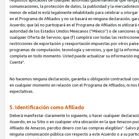
requisitos aplicables de cualquier autoridad gubernamental que tenga j
comunicaciones, la protección de datos, la publicidad y la mercadotecni
menor de edad ni está legalmente inhabilitado para celebrar u otorgar
en el Programa de Afiliados y no se basará en ninguna declaración, ga
Acuerdo; que (e) no participará en el Programa de Afiliados ni utilizará
autoridad de los Estados Unidos Mexicanos (“México”) o de sanciones q
cualquier Oferta de Servicio; que (f) cumplirá con todas las restriccio
restricciones de exportación y reexportación impuestas por otros países
programas de computación, tecnología y servicios, y que (g) la informac
completa en todo momento. Usted puede actualizar su información ingre
Cuenta".
No hacemos ninguna declaración, garantía u obligación contractual con 
en cualquier momento en relación con el Programa de Afiliados; ni no
expectativas.
5. Identificación como Afiliado
Deberá manifestar claramente lo siguiente, o hacer cualquier declarac
Acuerdo, en su Sitio o en cualquier otra ubicación en la que Amazon pu
Afiliado de Amazon, percibo dinero con las compras elegibles". Salvo po
ninguna comunicación pública con respecto a este Acuerdo o a su partici