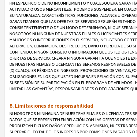
FIN ESPECÍFICO O DE NO INCUMPLIMIENTO Y CUALESQUIERA GARANTÍ
ACTIVIDAD O USOS MERCANTILES. PODEMOS SUSPENDER, EN CUALQU
SU NATURALEZA, CARACTERÍSTICAS, FUNCIONES, ALCANCE U OPERACI
GARANTIZAMOS QUE LAS OFERTAS DE SERVICIO SEGUIRÁN ESTANDO 
CONSISTENTEMENTE O DE UN MODO DETERMINADO, NI QUE SERÁN IN
NOSOTROS NI NINGUNA DE NUESTRAS FILIALES O LICENCIANTES SER
MALICIOSOS O INTERRUPCIONES EN EL SERVICIO, INCLUYENDO CORTES
ALTERACIÓN, ELIMINACIÓN, DESTRUCCIÓN, DAÑO O PÉRDIDA DE SU S
CONTENIDO. NINGÚN CONSEJO O INFORMACIÓN QUE USTED OBTENGA
OFERTAS DE SERVICIO, CREARÁ NINGUNA GARANTÍA QUE NO ESTÉ E
DE NUESTRAS FILIALES O LICENCIANTES SEREMOS RESPONSABLES D
(X) CUALQUIER PÉRDIDA DE INGRESOS, PROYECCIONES DE VENTAS,
FO
OBLIGACIONES EN LOS QUE USTED INCURRA EN RELACIÓN CON SU PART
SUSPENSIÓN DE SU PARTICIPACIÓN EN EL PROGRAMA DE AFILIADOS.
LIMITAR LAS GARANTÍAS, RESPONSABILIDADES O DECLARACIONES QU
8. Limitaciones de responsabilidad
NI NOSOTROS NI NINGUNA DE NUESTRAS FILIALES O LICENCIANTES
DATOS QUE SE PRESENTEN EN RELACIÓN CON LAS OFERTAS DE SERVIC
PRODUZCAN DICHOS DAÑOS Y PERJUICIOS. ASIMISMO, NUESTRA RESP
SUPERAR EL TOTAL DE LOS INGRESOS POR COMISIONES PAGADOS O