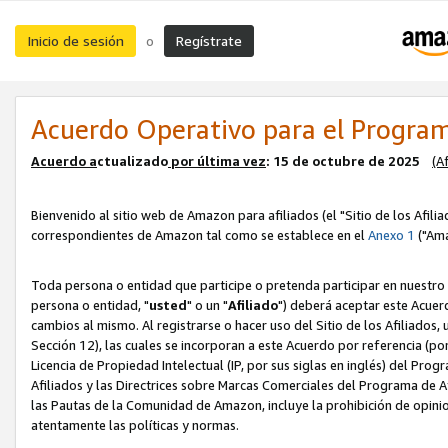
Inicio de sesión
Regístrate
o
Acuerdo Operativo para el Program
Acuerdo a
ctualizado
por ú
l
tima vez
: 15 de octubre de 2025
(A
Bienvenido al sitio web de Amazon para afiliados (el "Sitio de los Afili
correspondientes de Amazon tal como se establece en el
Anexo 1
("Ama
Toda persona o entidad que participe o pretenda participar en nuestro
persona o entidad, "
usted
" o un "
Afiliado
") deberá aceptar este Acuer
cambios al mismo. Al registrarse o hacer uso del Sitio de los Afiliados
Sección 12), las cuales se incorporan a este Acuerdo por referencia (po
Licencia de Propiedad Intelectual (IP, por sus siglas en inglés) del Pr
Afiliados y las Directrices sobre Marcas Comerciales del Programa de A
las Pautas de la Comunidad de Amazon, incluye la prohibición de opinio
atentamente las políticas y normas.