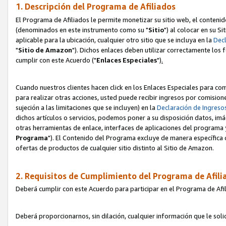
1. Descripción del Programa de Afiliados
El Programa de Afiliados le permite monetizar su sitio web, el contenid
(denominados en este instrumento como su "
Sitio
") al colocar en su Si
aplicable para la ubicación, cualquier otro sitio que se incluya en la
Decl
"
Sitio de Amazon
"). Dichos enlaces deben utilizar correctamente los 
cumplir con este Acuerdo ("
Enlaces
Especiales
")
.
Cuando nuestros clientes hacen click en los Enlaces Especiales para com
para realizar otras acciones, usted puede recibir ingresos por comisio
sujeción a las limitaciones que se incluyen) en la
Declaración de Ingreso
dichos artículos o servicios, podemos poner a su disposición datos, im
otras herramientas de enlace, interfaces de aplicaciones del programa 
Programa
"). El Contenido del Programa excluye de manera específica 
ofertas de productos de cualquier sitio distinto al Sitio de Amazon.
2. Requisitos de Cumplimiento del Programa de Afili
Deberá cumplir con este Acuerdo para participar en el Programa de Afil
Deberá proporcionarnos, sin dilación, cualquier información que le sol