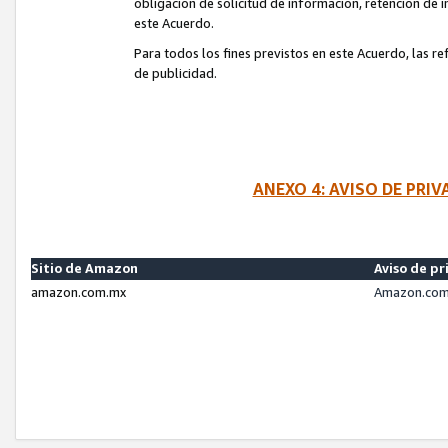
obligación de solicitud de información, retención de
este Acuerdo.
Para todos los fines previstos en este Acuerdo, las r
de publicidad.
ANEXO 4: AVISO DE PRI
Sitio de Amazon
Aviso de pr
amazon.com.mx
Amazon.com.