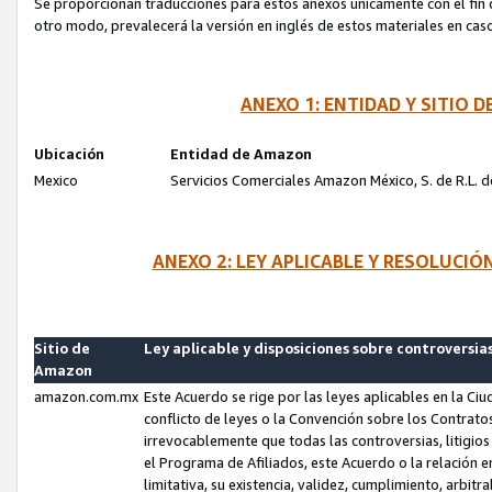
Se proporcionan traducciones para estos anexos únicamente con el fin de
otro modo, prevalecerá la versión en inglés de estos materiales en cas
ANEXO 1: ENTIDAD Y SITIO
Ubicación
Entidad de Amazon
Mexico
Servicios Comerciales Amazon México, S. de R.L. de
ANEXO 2: LEY APLICABLE Y RESOLUCI
Sitio de
Ley aplicable y disposiciones sobre controversia
Amazon
amazon.com.mx
Este Acuerdo se rige por las leyes aplicables en la Ci
conflicto de leyes o la Convención sobre los Contrat
irrevocablemente que todas las controversias, litigio
el Programa de Afiliados, este Acuerdo o la relación 
limitativa, su existencia, validez, cumplimiento, arbit