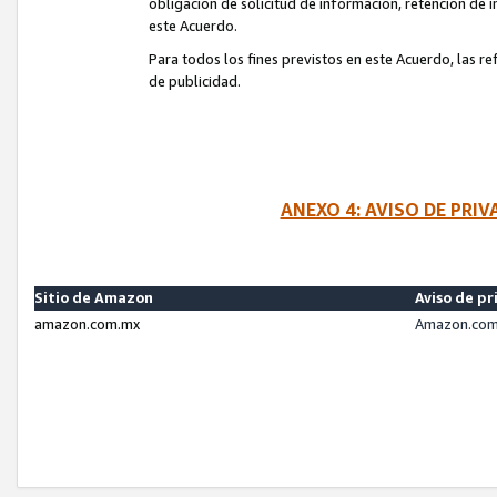
obligación de solicitud de información, retención de
este Acuerdo.
Para todos los fines previstos en este Acuerdo, las r
de publicidad.
ANEXO 4: AVISO DE PRI
Sitio de Amazon
Aviso de pr
amazon.com.mx
Amazon.com.