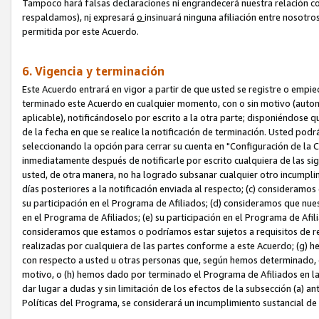
Tampoco hará falsas declaraciones ni engrandecerá nuestra relación co
respaldamos), n
i
expresará
o
insinuará ninguna afiliación entre nosotr
permitida por este Acuerdo.
6. Vigencia y terminación
Este Acuerdo entrará en vigor a partir de que usted se registre o empi
terminado este Acuerdo en cualquier momento, con o sin motivo (automát
aplicable), notificándoselo por escrito a la otra parte; disponiéndose q
de la fecha en que se realice la notificación de terminación. Usted podrá
seleccionando la opción para cerrar su cuenta en "Configuración de l
inmediatamente después de notificarle por escrito cualquiera de las sigu
usted, de otra manera, no ha logrado subsanar cualquier otro incumpli
días posteriores a la notificación enviada al respecto; (c) consideram
su participación en el Programa de Afiliados; (d) consideramos que nue
en el Programa de Afiliados; (e) su participación en el Programa de Afil
consideramos que estamos o podríamos estar sujetos a requisitos de re
realizadas por cualquiera de las partes conforme a este Acuerdo; (g)
con respecto a usted u otras personas que, según hemos determinado, e
motivo, o (h) hemos dado por terminado el Programa de Afiliados en l
dar lugar a dudas y sin limitación de los efectos de la subsección (a) a
Políticas del Programa, se considerará un incumplimiento sustancial d