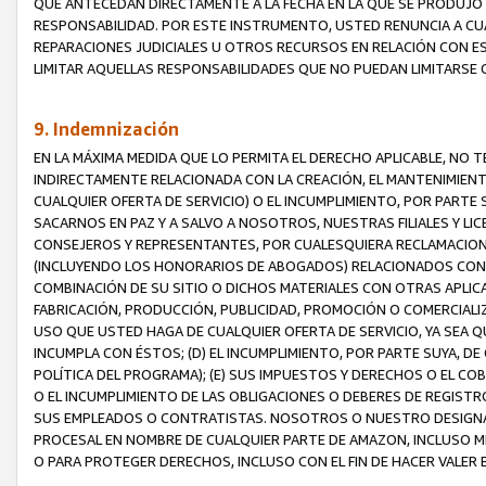
QUE ANTECEDAN DIRECTAMENTE A LA FECHA EN LA QUE SE PRODUJO 
RESPONSABILIDAD. POR ESTE INSTRUMENTO, USTED RENUNCIA A CU
REPARACIONES JUDICIALES U OTROS RECURSOS EN RELACIÓN CON E
LIMITAR AQUELLAS RESPONSABILIDADES QUE NO PUEDAN LIMITARSE 
9. Indemnización
EN LA MÁXIMA MEDIDA QUE LO PERMITA EL DERECHO APLICABLE, N
INDIRECTAMENTE RELACIONADA CON LA CREACIÓN, EL MANTENIMIENT
CUALQUIER OFERTA DE SERVICIO) O EL INCUMPLIMIENTO, POR PARTE
SACARNOS EN PAZ Y A SALVO A NOSOTROS, NUESTRAS FILIALES Y L
CONSEJEROS Y REPRESENTANTES, POR CUALESQUIERA RECLAMACIONE
(INCLUYENDO LOS HONORARIOS DE ABOGADOS) RELACIONADOS CON (A
COMBINACIÓN DE SU SITIO O DICHOS MATERIALES CON OTRAS APLICA
FABRICACIÓN, PRODUCCIÓN, PUBLICIDAD, PROMOCIÓN O COMERCIALIZA
USO QUE USTED HAGA DE CUALQUIER OFERTA DE SERVICIO, YA SEA 
INCUMPLA CON ÉSTOS; (D) EL INCUMPLIMIENTO, POR PARTE SUYA, 
POLÍTICA DEL PROGRAMA); (E) SUS IMPUESTOS Y DERECHOS O EL CO
O EL INCUMPLIMIENTO DE LAS OBLIGACIONES O DEBERES DE REGISTR
SUS EMPLEADOS O CONTRATISTAS. NOSOTROS O NUESTRO DESIGNA
PROCESAL EN NOMBRE DE CUALQUIER PARTE DE AMAZON, INCLUSO M
O PARA PROTEGER DERECHOS, INCLUSO CON EL FIN DE HACER VALER 