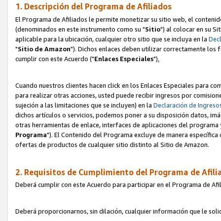
1. Descripción del Programa de Afiliados
El Programa de Afiliados le permite monetizar su sitio web, el contenid
(denominados en este instrumento como su "
Sitio
") al colocar en su Si
aplicable para la ubicación, cualquier otro sitio que se incluya en la
Decl
"
Sitio de Amazon
"). Dichos enlaces deben utilizar correctamente los 
cumplir con este Acuerdo ("
Enlaces
Especiales
")
.
Cuando nuestros clientes hacen click en los Enlaces Especiales para com
para realizar otras acciones, usted puede recibir ingresos por comisio
sujeción a las limitaciones que se incluyen) en la
Declaración de Ingreso
dichos artículos o servicios, podemos poner a su disposición datos, im
otras herramientas de enlace, interfaces de aplicaciones del programa 
Programa
"). El Contenido del Programa excluye de manera específica 
ofertas de productos de cualquier sitio distinto al Sitio de Amazon.
2. Requisitos de Cumplimiento del Programa de Afili
Deberá cumplir con este Acuerdo para participar en el Programa de Afil
Deberá proporcionarnos, sin dilación, cualquier información que le sol