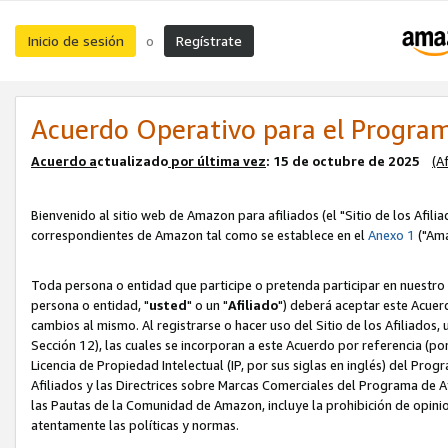
Inicio de sesión
Regístrate
o
Acuerdo Operativo para el Program
Acuerdo a
ctualizado
por ú
l
tima vez
: 15 de octubre de 2025
(A
Bienvenido al sitio web de Amazon para afiliados (el "Sitio de los Afili
correspondientes de Amazon tal como se establece en el
Anexo 1
("Ama
Toda persona o entidad que participe o pretenda participar en nuestro
persona o entidad, "
usted
" o un "
Afiliado
") deberá aceptar este Acuer
cambios al mismo. Al registrarse o hacer uso del Sitio de los Afiliados
Sección 12), las cuales se incorporan a este Acuerdo por referencia (po
Licencia de Propiedad Intelectual (IP, por sus siglas en inglés) del Pr
Afiliados y las Directrices sobre Marcas Comerciales del Programa de A
las Pautas de la Comunidad de Amazon, incluye la prohibición de opinio
atentamente las políticas y normas.