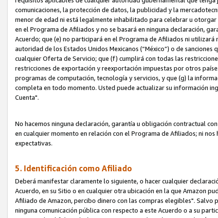
requisitos aplicables de cualquier autoridad gubernamental que tenga j
comunicaciones, la protección de datos, la publicidad y la mercadotecni
menor de edad ni está legalmente inhabilitado para celebrar u otorgar
en el Programa de Afiliados y no se basará en ninguna declaración, ga
Acuerdo; que (e) no participará en el Programa de Afiliados ni utilizará
autoridad de los Estados Unidos Mexicanos (“México”) o de sanciones q
cualquier Oferta de Servicio; que (f) cumplirá con todas las restriccio
restricciones de exportación y reexportación impuestas por otros países
programas de computación, tecnología y servicios, y que (g) la informac
completa en todo momento. Usted puede actualizar su información ingre
Cuenta".
No hacemos ninguna declaración, garantía u obligación contractual con 
en cualquier momento en relación con el Programa de Afiliados; ni no
expectativas.
5. Identificación como Afiliado
Deberá manifestar claramente lo siguiente, o hacer cualquier declarac
Acuerdo, en su Sitio o en cualquier otra ubicación en la que Amazon pu
Afiliado de Amazon, percibo dinero con las compras elegibles". Salvo po
ninguna comunicación pública con respecto a este Acuerdo o a su partici