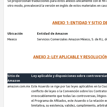
Se proporcionan traducciones para estos anexos únicamente con el fin de
otro modo, prevalecerá la versión en inglés de estos materiales en cas
ANEXO 1: ENTIDAD Y SITIO
Ubicación
Entidad de Amazon
Mexico
Servicios Comerciales Amazon México, S. de R.L. de
ANEXO 2: LEY APLICABLE Y RESOLUCI
Sitio de
Ley aplicable y disposiciones sobre controversia
Amazon
amazon.com.mx
Este Acuerdo se rige por las leyes aplicables en la Ci
conflicto de leyes o la Convención sobre los Contrat
irrevocablemente que todas las controversias, litigio
el Programa de Afiliados, este Acuerdo o la relación 
limitativa, su existencia, validez, cumplimiento, arbit