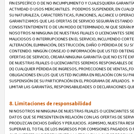
FIN ESPECÍFICO O DE NO INCUMPLIMIENTO Y CUALESQUIERA GARANTÍ
ACTIVIDAD O USOS MERCANTILES. PODEMOS SUSPENDER, EN CUALQU
SU NATURALEZA, CARACTERÍSTICAS, FUNCIONES, ALCANCE U OPERACI
GARANTIZAMOS QUE LAS OFERTAS DE SERVICIO SEGUIRÁN ESTANDO 
CONSISTENTEMENTE O DE UN MODO DETERMINADO, NI QUE SERÁN IN
NOSOTROS NI NINGUNA DE NUESTRAS FILIALES O LICENCIANTES SER
MALICIOSOS O INTERRUPCIONES EN EL SERVICIO, INCLUYENDO CORTES
ALTERACIÓN, ELIMINACIÓN, DESTRUCCIÓN, DAÑO O PÉRDIDA DE SU S
CONTENIDO. NINGÚN CONSEJO O INFORMACIÓN QUE USTED OBTENGA
OFERTAS DE SERVICIO, CREARÁ NINGUNA GARANTÍA QUE NO ESTÉ E
DE NUESTRAS FILIALES O LICENCIANTES SEREMOS RESPONSABLES D
(X) CUALQUIER PÉRDIDA DE INGRESOS, PROYECCIONES DE VENTAS,
FO
OBLIGACIONES EN LOS QUE USTED INCURRA EN RELACIÓN CON SU PART
SUSPENSIÓN DE SU PARTICIPACIÓN EN EL PROGRAMA DE AFILIADOS.
LIMITAR LAS GARANTÍAS, RESPONSABILIDADES O DECLARACIONES QU
8. Limitaciones de responsabilidad
NI NOSOTROS NI NINGUNA DE NUESTRAS FILIALES O LICENCIANTES
DATOS QUE SE PRESENTEN EN RELACIÓN CON LAS OFERTAS DE SERVIC
PRODUZCAN DICHOS DAÑOS Y PERJUICIOS. ASIMISMO, NUESTRA RESP
SUPERAR EL TOTAL DE LOS INGRESOS POR COMISIONES PAGADOS O