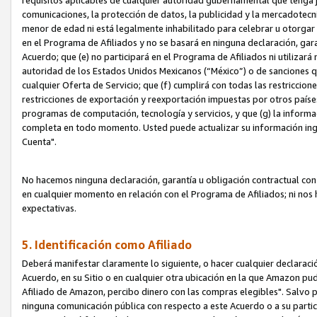
requisitos aplicables de cualquier autoridad gubernamental que tenga j
comunicaciones, la protección de datos, la publicidad y la mercadotecni
menor de edad ni está legalmente inhabilitado para celebrar u otorgar
en el Programa de Afiliados y no se basará en ninguna declaración, ga
Acuerdo; que (e) no participará en el Programa de Afiliados ni utilizará
autoridad de los Estados Unidos Mexicanos (“México”) o de sanciones q
cualquier Oferta de Servicio; que (f) cumplirá con todas las restriccio
restricciones de exportación y reexportación impuestas por otros países
programas de computación, tecnología y servicios, y que (g) la informac
completa en todo momento. Usted puede actualizar su información ingre
Cuenta".
No hacemos ninguna declaración, garantía u obligación contractual con 
en cualquier momento en relación con el Programa de Afiliados; ni no
expectativas.
5. Identificación como Afiliado
Deberá manifestar claramente lo siguiente, o hacer cualquier declarac
Acuerdo, en su Sitio o en cualquier otra ubicación en la que Amazon pu
Afiliado de Amazon, percibo dinero con las compras elegibles". Salvo po
ninguna comunicación pública con respecto a este Acuerdo o a su partici