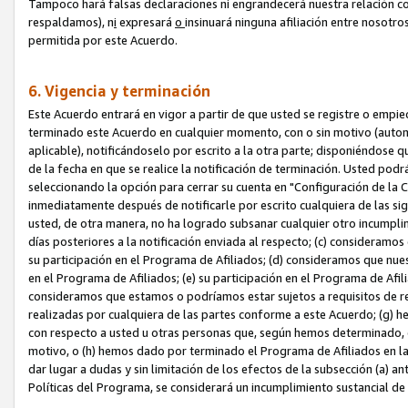
Tampoco hará falsas declaraciones ni engrandecerá nuestra relación co
respaldamos), n
i
expresará
o
insinuará ninguna afiliación entre nosotr
permitida por este Acuerdo.
6. Vigencia y terminación
Este Acuerdo entrará en vigor a partir de que usted se registre o empi
terminado este Acuerdo en cualquier momento, con o sin motivo (automát
aplicable), notificándoselo por escrito a la otra parte; disponiéndose q
de la fecha en que se realice la notificación de terminación. Usted podrá
seleccionando la opción para cerrar su cuenta en "Configuración de l
inmediatamente después de notificarle por escrito cualquiera de las sigu
usted, de otra manera, no ha logrado subsanar cualquier otro incumpli
días posteriores a la notificación enviada al respecto; (c) consideram
su participación en el Programa de Afiliados; (d) consideramos que nue
en el Programa de Afiliados; (e) su participación en el Programa de Afil
consideramos que estamos o podríamos estar sujetos a requisitos de re
realizadas por cualquiera de las partes conforme a este Acuerdo; (g)
con respecto a usted u otras personas que, según hemos determinado, e
motivo, o (h) hemos dado por terminado el Programa de Afiliados en l
dar lugar a dudas y sin limitación de los efectos de la subsección (a) a
Políticas del Programa, se considerará un incumplimiento sustancial d