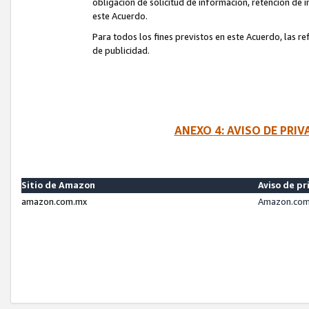
obligación de solicitud de información, retención de
este Acuerdo.
Para todos los fines previstos en este Acuerdo, las r
de publicidad.
ANEXO 4: AVISO DE PRI
Sitio de Amazon
Aviso de pr
amazon.com.mx
Amazon.com.