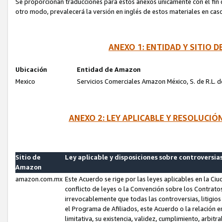
Se proporcionan traducciones para estos anexos únicamente con el fin de
otro modo, prevalecerá la versión en inglés de estos materiales en cas
ANEXO 1: ENTIDAD Y SITIO
Ubicación
Entidad de Amazon
Mexico
Servicios Comerciales Amazon México, S. de R.L. de
ANEXO 2: LEY APLICABLE Y RESOLUCI
Sitio de
Ley aplicable y disposiciones sobre controversia
Amazon
amazon.com.mx
Este Acuerdo se rige por las leyes aplicables en la Ci
conflicto de leyes o la Convención sobre los Contrat
irrevocablemente que todas las controversias, litigio
el Programa de Afiliados, este Acuerdo o la relación 
limitativa, su existencia, validez, cumplimiento, arbit