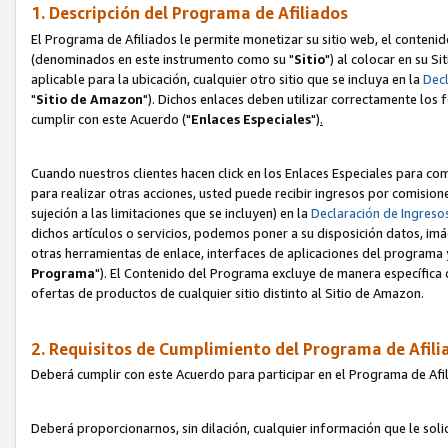
1. Descripción del Programa de Afiliados
El Programa de Afiliados le permite monetizar su sitio web, el contenid
(denominados en este instrumento como su "
Sitio
") al colocar en su Si
aplicable para la ubicación, cualquier otro sitio que se incluya en la
Decl
"
Sitio de Amazon
"). Dichos enlaces deben utilizar correctamente los 
cumplir con este Acuerdo ("
Enlaces
Especiales
")
.
Cuando nuestros clientes hacen click en los Enlaces Especiales para com
para realizar otras acciones, usted puede recibir ingresos por comisio
sujeción a las limitaciones que se incluyen) en la
Declaración de Ingreso
dichos artículos o servicios, podemos poner a su disposición datos, im
otras herramientas de enlace, interfaces de aplicaciones del programa 
Programa
"). El Contenido del Programa excluye de manera específica 
ofertas de productos de cualquier sitio distinto al Sitio de Amazon.
2. Requisitos de Cumplimiento del Programa de Afili
Deberá cumplir con este Acuerdo para participar en el Programa de Afil
Deberá proporcionarnos, sin dilación, cualquier información que le sol