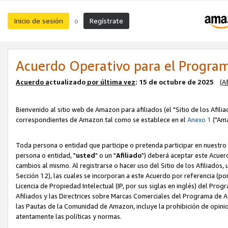
Inicio de sesión
Regístrate
o
Acuerdo Operativo para el Program
Acuerdo a
ctualizado
por ú
l
tima vez
: 15 de octubre de 2025
(A
Bienvenido al sitio web de Amazon para afiliados (el "Sitio de los Afili
correspondientes de Amazon tal como se establece en el
Anexo 1
("Ama
Toda persona o entidad que participe o pretenda participar en nuestro
persona o entidad, "
usted
" o un "
Afiliado
") deberá aceptar este Acuer
cambios al mismo. Al registrarse o hacer uso del Sitio de los Afiliados
Sección 12), las cuales se incorporan a este Acuerdo por referencia (po
Licencia de Propiedad Intelectual (IP, por sus siglas en inglés) del Pr
Afiliados y las Directrices sobre Marcas Comerciales del Programa de A
las Pautas de la Comunidad de Amazon, incluye la prohibición de opinio
atentamente las políticas y normas.