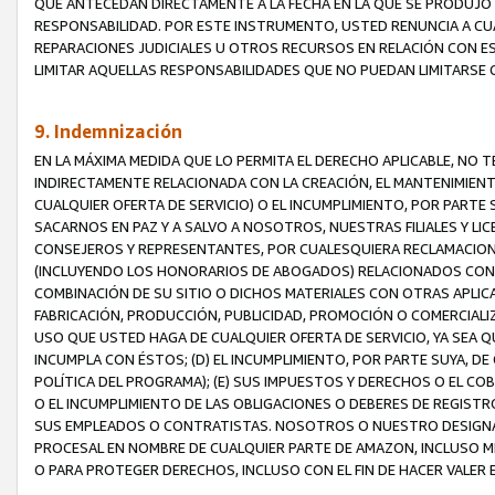
QUE ANTECEDAN DIRECTAMENTE A LA FECHA EN LA QUE SE PRODUJO 
RESPONSABILIDAD. POR ESTE INSTRUMENTO, USTED RENUNCIA A CU
REPARACIONES JUDICIALES U OTROS RECURSOS EN RELACIÓN CON E
LIMITAR AQUELLAS RESPONSABILIDADES QUE NO PUEDAN LIMITARSE 
9. Indemnización
EN LA MÁXIMA MEDIDA QUE LO PERMITA EL DERECHO APLICABLE, N
INDIRECTAMENTE RELACIONADA CON LA CREACIÓN, EL MANTENIMIENT
CUALQUIER OFERTA DE SERVICIO) O EL INCUMPLIMIENTO, POR PARTE
SACARNOS EN PAZ Y A SALVO A NOSOTROS, NUESTRAS FILIALES Y L
CONSEJEROS Y REPRESENTANTES, POR CUALESQUIERA RECLAMACIONE
(INCLUYENDO LOS HONORARIOS DE ABOGADOS) RELACIONADOS CON (A
COMBINACIÓN DE SU SITIO O DICHOS MATERIALES CON OTRAS APLICA
FABRICACIÓN, PRODUCCIÓN, PUBLICIDAD, PROMOCIÓN O COMERCIALIZA
USO QUE USTED HAGA DE CUALQUIER OFERTA DE SERVICIO, YA SEA 
INCUMPLA CON ÉSTOS; (D) EL INCUMPLIMIENTO, POR PARTE SUYA, 
POLÍTICA DEL PROGRAMA); (E) SUS IMPUESTOS Y DERECHOS O EL CO
O EL INCUMPLIMIENTO DE LAS OBLIGACIONES O DEBERES DE REGISTR
SUS EMPLEADOS O CONTRATISTAS. NOSOTROS O NUESTRO DESIGNA
PROCESAL EN NOMBRE DE CUALQUIER PARTE DE AMAZON, INCLUSO M
O PARA PROTEGER DERECHOS, INCLUSO CON EL FIN DE HACER VALER 