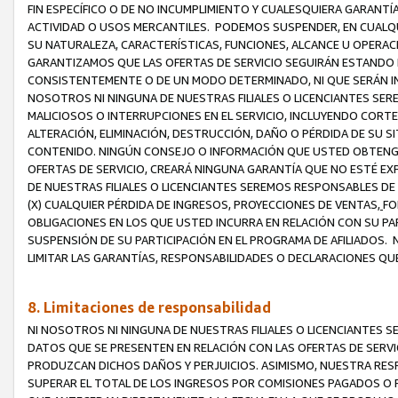
FIN ESPECÍFICO O DE NO INCUMPLIMIENTO Y CUALESQUIERA GARANTÍ
ACTIVIDAD O USOS MERCANTILES. PODEMOS SUSPENDER, EN CUALQU
SU NATURALEZA, CARACTERÍSTICAS, FUNCIONES, ALCANCE U OPERACI
GARANTIZAMOS QUE LAS OFERTAS DE SERVICIO SEGUIRÁN ESTANDO 
CONSISTENTEMENTE O DE UN MODO DETERMINADO, NI QUE SERÁN IN
NOSOTROS NI NINGUNA DE NUESTRAS FILIALES O LICENCIANTES SER
MALICIOSOS O INTERRUPCIONES EN EL SERVICIO, INCLUYENDO CORTES
ALTERACIÓN, ELIMINACIÓN, DESTRUCCIÓN, DAÑO O PÉRDIDA DE SU S
CONTENIDO. NINGÚN CONSEJO O INFORMACIÓN QUE USTED OBTENGA
OFERTAS DE SERVICIO, CREARÁ NINGUNA GARANTÍA QUE NO ESTÉ E
DE NUESTRAS FILIALES O LICENCIANTES SEREMOS RESPONSABLES D
(X) CUALQUIER PÉRDIDA DE INGRESOS, PROYECCIONES DE VENTAS,
FO
OBLIGACIONES EN LOS QUE USTED INCURRA EN RELACIÓN CON SU PART
SUSPENSIÓN DE SU PARTICIPACIÓN EN EL PROGRAMA DE AFILIADOS.
LIMITAR LAS GARANTÍAS, RESPONSABILIDADES O DECLARACIONES QU
8. Limitaciones de responsabilidad
NI NOSOTROS NI NINGUNA DE NUESTRAS FILIALES O LICENCIANTES
DATOS QUE SE PRESENTEN EN RELACIÓN CON LAS OFERTAS DE SERVIC
PRODUZCAN DICHOS DAÑOS Y PERJUICIOS. ASIMISMO, NUESTRA RESP
SUPERAR EL TOTAL DE LOS INGRESOS POR COMISIONES PAGADOS O