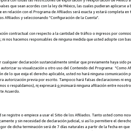
umplirá con todas las restricciones de exportación y reexportación de México 
aíses que sean acordes con la ley de México, las cuales pudieran aplicarse 
lite en relación con el Programa de Afiliados será exacta y estará completa 
los Afiliados y seleccionando "Configuración de la Cuenta".
ción contractual con respecto a la cantidad de tráfico o ingresos por comisi
; ni nos hacemos responsables de ninguna medida que usted adopte con base
r cualquier declaración sustancialmente similar que previamente haya sido pe
a autorizar su visualización u otro uso del Contenido del Programa: "Como A
ión de lo que exija el derecho aplicable, usted no hará ninguna comunicación 
tra autorización previa por escrito. Tampoco hará falsas declaraciones ni en
amos o respaldamos), n
i
expresará
o
insinuará ninguna afiliación entre nosotr
ste Acuerdo.
ed se registre o empiece a usar el Sitio de los Afiliados. Tanto usted como 
ente y sin necesidad de declaración judicial, si así lo permitiere el derecho 
or de dicha terminación será de 7 días naturales a partir de la fecha en que s