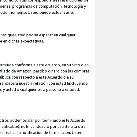
así como con las correspondientes restricciones de
a bienes, programas de computación, tecnología y
en todo momento. Usted puede actualizar su
ones que usted podría esperar en cualquier
 en dichas expectativas.
rmitida conforme a este Acuerdo, en su Sitio o en
filiado de Amazon, percibo dinero con las compras
pública con respecto a este Acuerdo o a su
grandecerá nuestra relación con usted (incluyendo
os y usted o cualquier otra persona o entidad,
nosotros podemos dar por terminado este Acuerdo
aplicable), notificándoselo por escrito a la otra
e realice la notificación de terminación. Usted