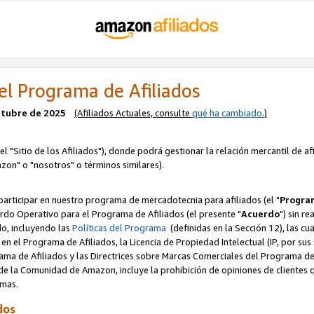
el Programa de Afiliados
octubre de 2025
(Afiliados Actuales, consulte
qué ha cambiado
.)
el "Sitio de los Afiliados"), donde podrá gestionar la relación mercantil de a
zon" o "nosotros" o términos similares).
articipar en nuestro programa de mercadotecnia para afiliados (el "
Program
rdo Operativo para el Programa de Afiliados (el presente "
Acuerdo
") sin r
do, incluyendo las
Políticas del Programa
(definidas en la Sección 12), las c
en el Programa de Afiliados, la Licencia de Propiedad Intelectual (IP, por sus 
ma de Afiliados y las Directrices sobre Marcas Comerciales del Programa de A
 la Comunidad de Amazon, incluye la prohibición de opiniones de clientes qu
normas.
dos