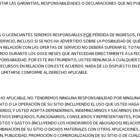
ITAR LAS GARANTÍAS, RESPONSABILIDADES O DECLARACIONES QUE NO PU
ES O LICENCIANTES SEREMOS RESPONSABLES
POR
PÉRDIDA DE INGRESOS, 
ERVICIO, INCLUSO SI SE NOS HA ADVERTIDO SOBRE LA POSIBILIDAD DE Q
N RELACIÓN CON LAS OFERTAS DE SERVICIO NO DEBERÁ SUPERAR EL TOTA
RDO DURANTE LOS DOCE MESES QUE ANTECEDAN DIRECTAMENTE A LA FECH
SPONSABILIDAD. POR ESTE INSTRUMENTO, USTED RENUNCIA A CUALQUIER
 RECURSOS EN RELACIÓN CON ESTE ACUERDO. NADA DE LO DISPUESTO EN 
LIMITARSE CONFORME AL DERECHO APLICABLE.
ECHO APLICABLE, NO TENDREMOS NINGUNA RESPONSABILIDAD POR NINGUN
NTO O LA OPERACIÓN DE SU SITIO (INCLUYENDO EL USO QUE USTED HAGA D
UERDO; Y USTED ACEPTA DEFENDERNOS, INDEMNIZARNOS Y SACARNOS EN P
CTIVOS EMPLEADOS, FUNCIONARIOS, CONSEJEROS Y REPRESENTANTES, PO
COSTOS Y GASTOS (INCLUYENDO LOS HONORARIOS DE ABOGADOS) RELACION
MBINACIÓN DE SU SITIO O DICHOS MATERIALES CON OTRAS APLICACIONES, 
, PUBLICIDAD, PROMOCIÓN O COMERCIALIZACIÓN DE SU SITIO O DE CUALQ