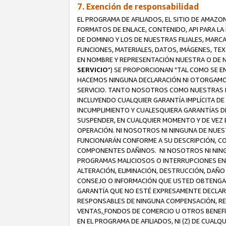
7. Exención de responsabilidad
EL PROGRAMA DE AFILIADOS, EL SITIO DE AMAZO
FORMATOS DE ENLACE, CONTENIDO, API PARA L
DE DOMINIO Y LOS DE NUESTRAS FILIALES, MAR
FUNCIONES, MATERIALES, DATOS, IMÁGENES, T
EN NOMBRE Y REPRESENTACIÓN NUESTRA O DE NU
SERVICIO
") SE PROPORCIONAN "TAL COMO SE E
HACEMOS NINGUNA DECLARACIÓN NI OTORGAMOS G
SERVICIO. TANTO NOSOTROS COMO NUESTRAS FI
INCLUYENDO CUALQUIER GARANTÍA IMPLÍCITA DE 
INCUMPLIMIENTO Y CUALESQUIERA GARANTÍAS D
SUSPENDER, EN CUALQUIER MOMENTO Y DE VEZ E
OPERACIÓN. NI NOSOTROS NI NINGUNA DE NUEST
FUNCIONARÁN CONFORME A SU DESCRIPCIÓN, CO
COMPONENTES DAÑINOS. NI NOSOTROS NI NINGUN
PROGRAMAS MALICIOSOS O INTERRUPCIONES EN E
ALTERACIÓN, ELIMINACIÓN, DESTRUCCIÓN, DAÑO
CONSEJO O INFORMACIÓN QUE USTED OBTENGA D
GARANTÍA QUE NO ESTÉ EXPRESAMENTE DECLARA
RESPONSABLES DE NINGUNA COMPENSACIÓN, REE
VENTAS,
FONDOS DE COMERCIO U OTROS BENEFIC
EN EL PROGRAMA DE AFILIADOS, NI (Z) DE CUAL