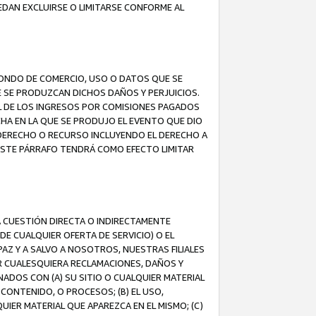
EDAN EXCLUIRSE O LIMITARSE CONFORME AL
FONDO DE COMERCIO, USO O DATOS QUE SE
UE SE PRODUZCAN DICHOS DAÑOS Y PERJUICIOS.
L DE LOS INGRESOS POR COMISIONES PAGADOS
A EN LA QUE SE PRODUJO EL EVENTO QUE DIO
 DERECHO O RECURSO INCLUYENDO EL DERECHO A
ESTE PÁRRAFO TENDRÁ COMO EFECTO LIMITAR
A CUESTIÓN DIRECTA O INDIRECTAMENTE
E CUALQUIER OFERTA DE SERVICIO) O EL
AZ Y A SALVO A NOSOTROS, NUESTRAS FILIALES
R CUALESQUIERA RECLAMACIONES, DAÑOS Y
ADOS CON (A) SU SITIO O CUALQUIER MATERIAL
CONTENIDO, O PROCESOS; (B) EL USO,
UIER MATERIAL QUE APAREZCA EN EL MISMO; (C)