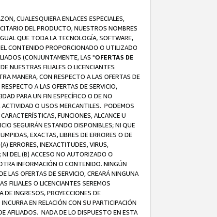
AZON, CUALESQUIERA ENLACES ESPECIALES,
LICITARIO DEL PRODUCTO, NUESTROS NOMBRES
 IGUAL QUE TODA LA TECNOLOGÍA, SOFTWARE,
 Y EL CONTENIDO PROPORCIONADO O UTILIZADO
ILIADOS (CONJUNTAMENTE, LAS "
OFERTAS DE
DE NUESTRAS FILIALES O LICENCIANTES
OTRA MANERA, CON RESPECTO A LAS OFERTAS DE
RESPECTO A LAS OFERTAS DE SERVICIO,
IDAD PARA UN FIN ESPECÍFICO O DE NO
S, ACTIVIDAD O USOS MERCANTILES. PODEMOS
 CARACTERÍSTICAS, FUNCIONES, ALCANCE U
ICIO SEGUIRÁN ESTANDO DISPONIBLES; NI QUE
MPIDAS, EXACTAS, LIBRES DE ERRORES O DE
) ERRORES, INEXACTITUDES, VIRUS,
 NI DEL (B) ACCESO NO AUTORIZADO O
U OTRA INFORMACIÓN O CONTENIDO. NINGÚN
E LAS OFERTAS DE SERVICIO, CREARÁ NINGUNA
S FILIALES O LICENCIANTES SEREMOS
A DE INGRESOS, PROYECCIONES DE
 INCURRA EN RELACIÓN CON SU PARTICIPACIÓN
DE AFILIADOS. NADA DE LO DISPUESTO EN ESTA