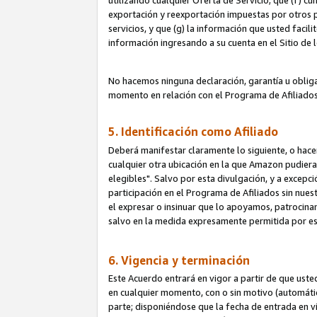
utilizando cualquier Oferta de Servicio; que (f) c
exportación y reexportación impuestas por otros p
servicios, y que (g) la información que usted faci
información ingresando a su cuenta en el Sitio de 
No hacemos ninguna declaración, garantía u obliga
momento en relación con el Programa de Afiliados
5. Identificación como Afiliado
Deberá manifestar claramente lo siguiente, o hace
cualquier otra ubicación en la que Amazon pudier
elegibles". Salvo por esta divulgación, y a excepc
participación en el Programa de Afiliados sin nues
el expresar o insinuar que lo apoyamos, patrocin
salvo en la medida expresamente permitida por e
6. Vigencia y terminación
Este Acuerdo entrará en vigor a partir de que ust
en cualquier momento, con o sin motivo (automáticam
parte; disponiéndose que la fecha de entrada en vig