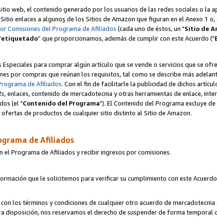
itio web, el contenido generado por los usuarios de las redes sociales o la 
u Sitio enlaces a alguno
s
de los Sitios de Amazon que figuran en el Anexo 1 o, s
por Comisiones del Programa de Afiliados
(cada uno de éstos, un "
Sitio de 
"
etiquetado
” que proporcionamos, además de cumplir con este Acuerdo ("
s Especiales para comprar algún artículo que se vende o servicios que se ofre
nes por compras que reúnan los requisitos, tal como se describe más adelante 
Programa de Afiliados
. Con el fin de facilitarle la publicidad de dichos artíc
ts
, enlaces, contenido de mercadotecnia y otras herramientas de enlace, int
os (el "
Contenido del Programa
"). El Contenido del Programa excluye de 
ofertas de productos de cualquier sitio distinto al Sitio de Amazon.
ograma de Afiliados
n el Programa de Afiliados y recibir ingresos por comisiones.
formación que le solicitemos para verificar su cumplimiento con este Acuerd
con los términos y condiciones de cualquier otro acuerdo de mercadotecnia d
tra disposición, nos reservamos el derecho de suspender de forma temporal 