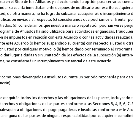
ta en el Sitio de los Afiliados y seleccionando la opción para cerrar su cuen
r su cuenta inmediatamente después de notificarle por escrito cualquiera de
sted, de otra manera, no ha logrado subsanar cualquier otro incumplimiento d
otificación enviada al respecto; (c) consideramos que podríamos enfrentar p
iliados; (d) consideramos que nuestra marca o reputación podrían verse perju
Programa de Afiliados ha sido utilizada para actividades engañosas, fraudule
ón de impuestos en relación con este Acuerdo o con las actividades realizada
te este Acuerdo (o hemos suspendido su cuenta) con respecto a usted u otr
con usted por cualquier motivo, o (h) hemos dado por terminado el Programa
 dar lugar a dudas y sin limitación de los efectos de la subsección (a) anteri
ama, se considerará un incumplimiento sustancial de este Acuerdo.
r comisiones devengados e insolutos durante un periodo razonable para garan
lución).
extinguirán todos los derechos y las obligaciones de las partes, incluyendo
derechos y obligaciones de las partes conforme a las Secciones 3, 4, 5, 6, 7,
cualesquiera obligaciones de pago pagaderas e insolutas conforme a este Acue
 a ninguna de las partes de ninguna responsabilidad por cualquier incumpli