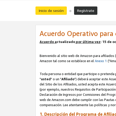
Inicio de sesión
Regístrate
o
Acuerdo Operativo para 
Acuerdo a
ctualizado
por ú
l
tima vez
: 15 de 
Bienvenido al sitio web de Amazon para afiliados (
Amazon tal como se establece en el
Anexo 1
("Ama
Toda persona o entidad que participe o pretenda p
"
usted
" o un "
Afiliado
") deberá aceptar este Acue
del Sitio de los Afiliados, usted acepta este Acuer
(por ejemplo, nuestros Requisitos de Participación 
Declaración de Ingresos por Comisiones del Progra
web de Amazon.com debe cumplir con las Pautas de
compensación. Lee atentamente las políticas y 
1. Descripción del Programa de Afilia