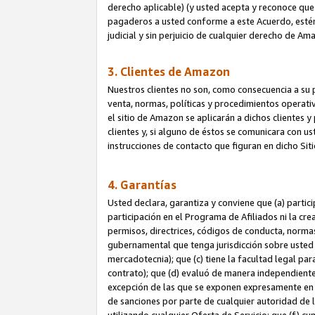
derecho aplicable) (y usted acepta y reconoce que 
pagaderos a usted conforme a este Acuerdo, estén 
judicial y sin perjuicio de cualquier derecho de Am
3. Clientes de Amazon
Nuestros clientes no son, como consecuencia a su p
venta, normas, políticas y procedimientos operativo
el sitio de Amazon se aplicarán a dichos clientes
clientes y, si alguno de éstos se comunicara con u
instrucciones de contacto que figuran en dicho Sit
4. Garantías
Usted declara, garantiza y conviene que (a) partic
participación en el Programa de Afiliados ni la cr
permisos, directrices, códigos de conducta, normas
gubernamental que tenga jurisdicción sobre usted
mercadotecnia); que (c) tiene la facultad legal pa
contrato); que (d) evaluó de manera independient
excepción de las que se exponen expresamente en el
de sanciones por parte de cualquier autoridad de 