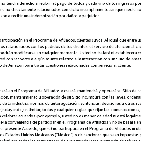
no tendrá derecho a recibir) el pago de todos y cada uno de los ingresos por
o no directamente relacionados con dicho incumplimiento, sin que medie not
azon a recibir una indemnización por daños y perjuicios.
articipación en el Programa de Afiliados, clientes suyos. Al igual que entre u
s relacionados con los pedidos de los clientes, el servicio de atención al cl
 y podrán modificarse en cualquier momento. Usted no tratará ni establecerá
sted con respecto a algún asunto relativo a la interacción con un Sitio de Ama
io de Amazon para tratar cuestiones relacionadas con servicio al cliente.
ipará en el Programa de Afiliados y creará, mantendrá y operará su Sitio de 
eación, mantenimiento u operación de su Sitio incumplirá con las leyes, orden
 de la industria, normas de autoregulación, sentencias, decisiones u otros re
 (incluyendo
sin limitar, todas y cualquier reglas que rijan las comunicaciones,
ra celebrar acuerdos (por ejemplo, usted no es menor de edad ni está legalme
e
s
la conveniencia de participar en el Programa de Afiliados y no se basará e
 presente Acuerdo; que (e) no participará en el Programa de Afiliados ni util
los Estados Unidos Mexicanos (“México”) o de sanciones que sean impuestas p