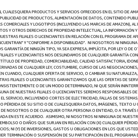
N, CUALESQUIERA PRODUCTOS Y SERVICIOS OFRECIDOS EN EL SITIO DE AM
A PUBLICIDAD DE PRODUCTOS, ALIMENTACIÓN DE DATOS, CONTENIDO PUB
CAS COMERCIALES Y LOGOTIPOS (INCLUYENDO LAS MARCAS DE AMAZON), AL
EXTOS Y OTROS DERECHOS DE PROPIEDAD INTELECTUAL, LA INFORMACIÓN
ESTRAS FILIALES O LICENCIANTES EN RELACIÓN CON EL PROGRAMA DE AF
NCUENTRAN" Y "CONFORME A DISPONIBILIDAD". NI NOSOTROS NI NINGUNA 
ARANTÍA DE NINGÚN TIPO, YA SEA EXPRESA, IMPLÍCITA, POR LEY O DE 
LIALES Y LICENCIANTES NOS DESLINDAMOS DE CUALQUIER GARANTÍA CON 
TÍTULO DE PROPIEDAD, COMERCIABILIDAD, CALIDAD SATISFACTORIA, IDONE
ERIVADAS DE CUALQUIER LEY, COSTUMBRE, CURSO DE LAS NEGOCIACIONE
N CUANDO, CUALQUIER OFERTA DE SERVICIO, O CAMBIAR SU NATURALEZA,
RAS FILIALES O LICENCIANTES GARANTIZAMOS QUE LAS OFERTAS DE SERV
NSISTENTEMENTE O DE UN MODO DETERMINADO, NI QUE SERÁN ININTERRU
A DE NUESTRAS FILIALES O LICENCIANTES SEREMOS RESPONSABLES DE (A
L SERVICIO, INCLUYENDO CORTES DE ELECTRICIDAD, FALLAS DE SISTEMAS;
 O PÉRDIDA DE SU SITIO O DE CUALESQUIERA DATOS, IMÁGENES, TEXTO 
E NOSOTROS O DE CUALQUIER OTRA PERSONA O ENTIDAD, O A TRAVÉS D
DA EN ESTE ACUERDO. ASIMISMO, NI NOSOTROS NI NINGUNA DE NUESTRA
MBOLSO O DAÑOS QUE SURJAN EN RELACIÓN CON (X) CUALQUIER PÉRDID
IOS; NI (Y) DE INVERSIONES, GASTOS U OBLIGACIONES EN LOS QUE USTED
QUIER TERMINACIÓN O SUSPENSIÓN DE SU PARTICIPACIÓN EN EL PROGRAMA 