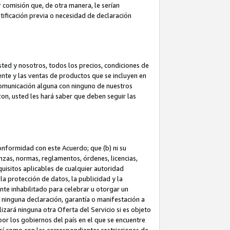
 comisión que, de otra manera, le serían
ificación previa o necesidad de declaración
sted y nosotros, todos los precios, condiciones de
iente y las ventas de productos que se incluyen en
 comunicación alguna con ninguno de nuestros
zon, usted les hará saber que deben seguir las
conformidad con este Acuerdo; que (b) ni su
anzas, normas, reglamentos, órdenes, licencias,
quisitos aplicables de cualquier autoridad
 la protección de datos, la publicidad y la
nte inhabilitado para celebrar u otorgar un
n ninguna declaración, garantía o manifestación a
izará ninguna otra Oferta del Servicio si es objeto
or los gobiernos del país en el que se encuentre