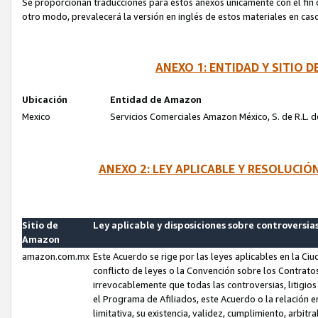
Se proporcionan traducciones para estos anexos únicamente con el fin de
otro modo, prevalecerá la versión en inglés de estos materiales en cas
ANEXO 1: ENTIDAD Y SITIO
Ubicación
Entidad de Amazon
Mexico
Servicios Comerciales Amazon México, S. de R.L. de
ANEXO 2: LEY APLICABLE Y RESOLUCI
Sitio de
Ley aplicable y disposiciones sobre controversia
Amazon
amazon.com.mx
Este Acuerdo se rige por las leyes aplicables en la Ci
conflicto de leyes o la Convención sobre los Contrat
irrevocablemente que todas las controversias, litigio
el Programa de Afiliados, este Acuerdo o la relación 
limitativa, su existencia, validez, cumplimiento, arbit