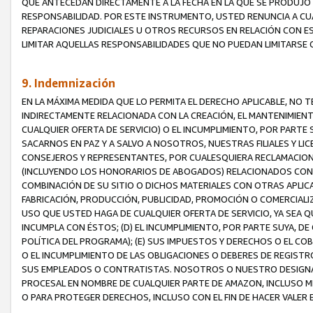
QUE ANTECEDAN DIRECTAMENTE A LA FECHA EN LA QUE SE PRODUJO 
RESPONSABILIDAD. POR ESTE INSTRUMENTO, USTED RENUNCIA A CU
REPARACIONES JUDICIALES U OTROS RECURSOS EN RELACIÓN CON E
LIMITAR AQUELLAS RESPONSABILIDADES QUE NO PUEDAN LIMITARSE 
9. Indemnización
EN LA MÁXIMA MEDIDA QUE LO PERMITA EL DERECHO APLICABLE, N
INDIRECTAMENTE RELACIONADA CON LA CREACIÓN, EL MANTENIMIENT
CUALQUIER OFERTA DE SERVICIO) O EL INCUMPLIMIENTO, POR PARTE
SACARNOS EN PAZ Y A SALVO A NOSOTROS, NUESTRAS FILIALES Y L
CONSEJEROS Y REPRESENTANTES, POR CUALESQUIERA RECLAMACIONE
(INCLUYENDO LOS HONORARIOS DE ABOGADOS) RELACIONADOS CON (A
COMBINACIÓN DE SU SITIO O DICHOS MATERIALES CON OTRAS APLICA
FABRICACIÓN, PRODUCCIÓN, PUBLICIDAD, PROMOCIÓN O COMERCIALIZA
USO QUE USTED HAGA DE CUALQUIER OFERTA DE SERVICIO, YA SEA 
INCUMPLA CON ÉSTOS; (D) EL INCUMPLIMIENTO, POR PARTE SUYA, 
POLÍTICA DEL PROGRAMA); (E) SUS IMPUESTOS Y DERECHOS O EL CO
O EL INCUMPLIMIENTO DE LAS OBLIGACIONES O DEBERES DE REGISTR
SUS EMPLEADOS O CONTRATISTAS. NOSOTROS O NUESTRO DESIGNA
PROCESAL EN NOMBRE DE CUALQUIER PARTE DE AMAZON, INCLUSO M
O PARA PROTEGER DERECHOS, INCLUSO CON EL FIN DE HACER VALER 