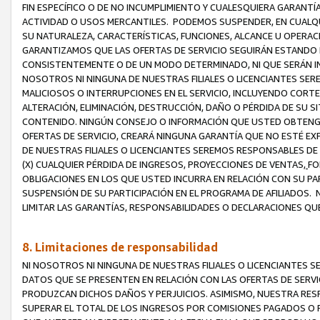
FIN ESPECÍFICO O DE NO INCUMPLIMIENTO Y CUALESQUIERA GARANTÍ
ACTIVIDAD O USOS MERCANTILES. PODEMOS SUSPENDER, EN CUALQU
SU NATURALEZA, CARACTERÍSTICAS, FUNCIONES, ALCANCE U OPERACI
GARANTIZAMOS QUE LAS OFERTAS DE SERVICIO SEGUIRÁN ESTANDO 
CONSISTENTEMENTE O DE UN MODO DETERMINADO, NI QUE SERÁN IN
NOSOTROS NI NINGUNA DE NUESTRAS FILIALES O LICENCIANTES SER
MALICIOSOS O INTERRUPCIONES EN EL SERVICIO, INCLUYENDO CORTES
ALTERACIÓN, ELIMINACIÓN, DESTRUCCIÓN, DAÑO O PÉRDIDA DE SU S
CONTENIDO. NINGÚN CONSEJO O INFORMACIÓN QUE USTED OBTENGA
OFERTAS DE SERVICIO, CREARÁ NINGUNA GARANTÍA QUE NO ESTÉ E
DE NUESTRAS FILIALES O LICENCIANTES SEREMOS RESPONSABLES D
(X) CUALQUIER PÉRDIDA DE INGRESOS, PROYECCIONES DE VENTAS,
FO
OBLIGACIONES EN LOS QUE USTED INCURRA EN RELACIÓN CON SU PART
SUSPENSIÓN DE SU PARTICIPACIÓN EN EL PROGRAMA DE AFILIADOS.
LIMITAR LAS GARANTÍAS, RESPONSABILIDADES O DECLARACIONES QU
8. Limitaciones de responsabilidad
NI NOSOTROS NI NINGUNA DE NUESTRAS FILIALES O LICENCIANTES
DATOS QUE SE PRESENTEN EN RELACIÓN CON LAS OFERTAS DE SERVIC
PRODUZCAN DICHOS DAÑOS Y PERJUICIOS. ASIMISMO, NUESTRA RESP
SUPERAR EL TOTAL DE LOS INGRESOS POR COMISIONES PAGADOS O