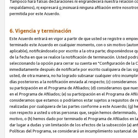
Tampoco hará falsas declaraciones ni engrandecerá nuestra relación co
respaldamos), n
i
expresará
o
insinuará ninguna afiliación entre nosotr
permitida por este Acuerdo.
6. Vigencia y terminación
Este Acuerdo entrará en vigor a partir de que usted se registre o empi
terminado este Acuerdo en cualquier momento, con o sin motivo (automát
aplicable), notificándoselo por escrito a la otra parte; disponiéndose q
de la fecha en que se realice la notificación de terminación. Usted podrá
seleccionando la opción para cerrar su cuenta en "Configuración de l
inmediatamente después de notificarle por escrito cualquiera de las sigu
usted, de otra manera, no ha logrado subsanar cualquier otro incumpli
días posteriores a la notificación enviada al respecto; (c) consideram
su participación en el Programa de Afiliados; (d) consideramos que nue
en el Programa de Afiliados; (e) su participación en el Programa de Afil
consideramos que estamos o podríamos estar sujetos a requisitos de re
realizadas por cualquiera de las partes conforme a este Acuerdo; (g)
con respecto a usted u otras personas que, según hemos determinado, e
motivo, o (h) hemos dado por terminado el Programa de Afiliados en l
dar lugar a dudas y sin limitación de los efectos de la subsección (a) a
Políticas del Programa, se considerará un incumplimiento sustancial d