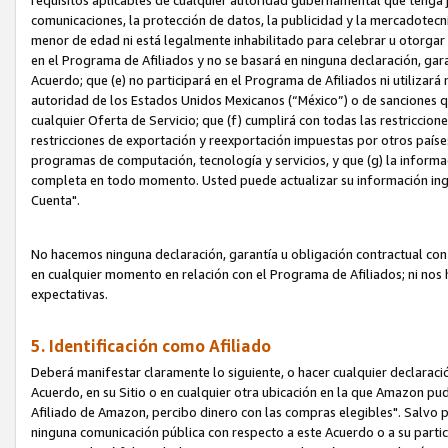
requisitos aplicables de cualquier autoridad gubernamental que tenga j
comunicaciones, la protección de datos, la publicidad y la mercadotecni
menor de edad ni está legalmente inhabilitado para celebrar u otorgar
en el Programa de Afiliados y no se basará en ninguna declaración, ga
Acuerdo; que (e) no participará en el Programa de Afiliados ni utilizará
autoridad de los Estados Unidos Mexicanos (“México”) o de sanciones q
cualquier Oferta de Servicio; que (f) cumplirá con todas las restriccio
restricciones de exportación y reexportación impuestas por otros países
programas de computación, tecnología y servicios, y que (g) la informac
completa en todo momento. Usted puede actualizar su información ingre
Cuenta".
No hacemos ninguna declaración, garantía u obligación contractual con 
en cualquier momento en relación con el Programa de Afiliados; ni no
expectativas.
5. Identificación como Afiliado
Deberá manifestar claramente lo siguiente, o hacer cualquier declarac
Acuerdo, en su Sitio o en cualquier otra ubicación en la que Amazon pu
Afiliado de Amazon, percibo dinero con las compras elegibles". Salvo po
ninguna comunicación pública con respecto a este Acuerdo o a su partici