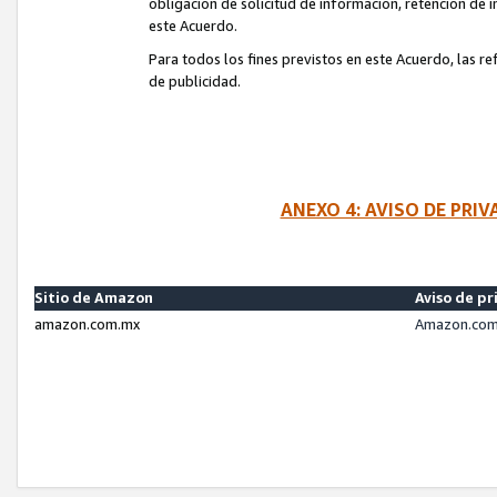
obligación de solicitud de información, retención de
este Acuerdo.
Para todos los fines previstos en este Acuerdo, las r
de publicidad.
ANEXO 4: AVISO DE PRI
Sitio de Amazon
Aviso de pr
amazon.com.mx
Amazon.com.