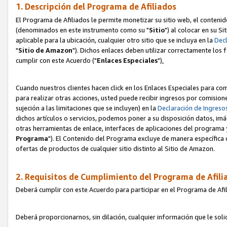
1. Descripción del Programa de Afiliados
El Programa de Afiliados le permite monetizar su sitio web, el contenid
(denominados en este instrumento como su "
Sitio
") al colocar en su Si
aplicable para la ubicación, cualquier otro sitio que se incluya en la
Decl
"
Sitio de Amazon
"). Dichos enlaces deben utilizar correctamente los 
cumplir con este Acuerdo ("
Enlaces
Especiales
")
.
Cuando nuestros clientes hacen click en los Enlaces Especiales para com
para realizar otras acciones, usted puede recibir ingresos por comisio
sujeción a las limitaciones que se incluyen) en la
Declaración de Ingreso
dichos artículos o servicios, podemos poner a su disposición datos, im
otras herramientas de enlace, interfaces de aplicaciones del programa 
Programa
"). El Contenido del Programa excluye de manera específica 
ofertas de productos de cualquier sitio distinto al Sitio de Amazon.
2. Requisitos de Cumplimiento del Programa de Afili
Deberá cumplir con este Acuerdo para participar en el Programa de Afil
Deberá proporcionarnos, sin dilación, cualquier información que le sol