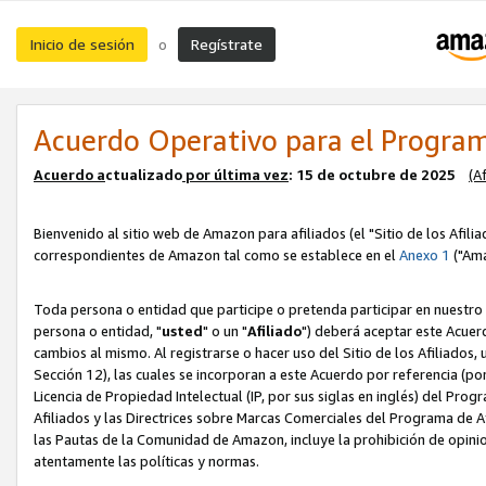
Inicio de sesión
Regístrate
o
Acuerdo Operativo para el Program
Acuerdo a
ctualizado
por ú
l
tima vez
: 15 de octubre de 2025
(A
Bienvenido al sitio web de Amazon para afiliados (el "Sitio de los Afili
correspondientes de Amazon tal como se establece en el
Anexo 1
("Ama
Toda persona o entidad que participe o pretenda participar en nuestro
persona o entidad, "
usted
" o un "
Afiliado
") deberá aceptar este Acuer
cambios al mismo. Al registrarse o hacer uso del Sitio de los Afiliados
Sección 12), las cuales se incorporan a este Acuerdo por referencia (po
Licencia de Propiedad Intelectual (IP, por sus siglas en inglés) del Pr
Afiliados y las Directrices sobre Marcas Comerciales del Programa de A
las Pautas de la Comunidad de Amazon, incluye la prohibición de opinio
atentamente las políticas y normas.