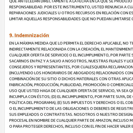
QUE ANTECEDAN DIRECTAMENTE A LA FECHA EN LA QUE SE PRODUJO 
RESPONSABILIDAD. POR ESTE INSTRUMENTO, USTED RENUNCIA A CU
REPARACIONES JUDICIALES U OTROS RECURSOS EN RELACIÓN CON E
LIMITAR AQUELLAS RESPONSABILIDADES QUE NO PUEDAN LIMITARSE 
9. Indemnización
EN LA MÁXIMA MEDIDA QUE LO PERMITA EL DERECHO APLICABLE, N
INDIRECTAMENTE RELACIONADA CON LA CREACIÓN, EL MANTENIMIENT
CUALQUIER OFERTA DE SERVICIO) O EL INCUMPLIMIENTO, POR PARTE
SACARNOS EN PAZ Y A SALVO A NOSOTROS, NUESTRAS FILIALES Y L
CONSEJEROS Y REPRESENTANTES, POR CUALESQUIERA RECLAMACIONE
(INCLUYENDO LOS HONORARIOS DE ABOGADOS) RELACIONADOS CON (A
COMBINACIÓN DE SU SITIO O DICHOS MATERIALES CON OTRAS APLICA
FABRICACIÓN, PRODUCCIÓN, PUBLICIDAD, PROMOCIÓN O COMERCIALIZA
USO QUE USTED HAGA DE CUALQUIER OFERTA DE SERVICIO, YA SEA 
INCUMPLA CON ÉSTOS; (D) EL INCUMPLIMIENTO, POR PARTE SUYA, 
POLÍTICA DEL PROGRAMA); (E) SUS IMPUESTOS Y DERECHOS O EL CO
O EL INCUMPLIMIENTO DE LAS OBLIGACIONES O DEBERES DE REGISTR
SUS EMPLEADOS O CONTRATISTAS. NOSOTROS O NUESTRO DESIGNA
PROCESAL EN NOMBRE DE CUALQUIER PARTE DE AMAZON, INCLUSO M
O PARA PROTEGER DERECHOS, INCLUSO CON EL FIN DE HACER VALER 