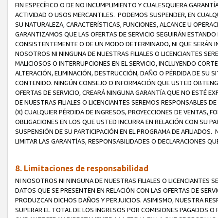
FIN ESPECÍFICO O DE NO INCUMPLIMIENTO Y CUALESQUIERA GARANTÍ
ACTIVIDAD O USOS MERCANTILES. PODEMOS SUSPENDER, EN CUALQU
SU NATURALEZA, CARACTERÍSTICAS, FUNCIONES, ALCANCE U OPERACI
GARANTIZAMOS QUE LAS OFERTAS DE SERVICIO SEGUIRÁN ESTANDO 
CONSISTENTEMENTE O DE UN MODO DETERMINADO, NI QUE SERÁN IN
NOSOTROS NI NINGUNA DE NUESTRAS FILIALES O LICENCIANTES SER
MALICIOSOS O INTERRUPCIONES EN EL SERVICIO, INCLUYENDO CORTES
ALTERACIÓN, ELIMINACIÓN, DESTRUCCIÓN, DAÑO O PÉRDIDA DE SU S
CONTENIDO. NINGÚN CONSEJO O INFORMACIÓN QUE USTED OBTENGA
OFERTAS DE SERVICIO, CREARÁ NINGUNA GARANTÍA QUE NO ESTÉ E
DE NUESTRAS FILIALES O LICENCIANTES SEREMOS RESPONSABLES D
(X) CUALQUIER PÉRDIDA DE INGRESOS, PROYECCIONES DE VENTAS,
FO
OBLIGACIONES EN LOS QUE USTED INCURRA EN RELACIÓN CON SU PART
SUSPENSIÓN DE SU PARTICIPACIÓN EN EL PROGRAMA DE AFILIADOS.
LIMITAR LAS GARANTÍAS, RESPONSABILIDADES O DECLARACIONES QU
8. Limitaciones de responsabilidad
NI NOSOTROS NI NINGUNA DE NUESTRAS FILIALES O LICENCIANTES
DATOS QUE SE PRESENTEN EN RELACIÓN CON LAS OFERTAS DE SERVIC
PRODUZCAN DICHOS DAÑOS Y PERJUICIOS. ASIMISMO, NUESTRA RESP
SUPERAR EL TOTAL DE LOS INGRESOS POR COMISIONES PAGADOS O