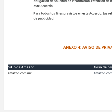
obligación de solicitud de información, retención de
este Acuerdo.
Para todos los fines previstos en este Acuerdo, las r
de publicidad.
ANEXO 4: AVISO DE PRI
Sitio de Amazon
Aviso de pr
amazon.com.mx
Amazon.com.