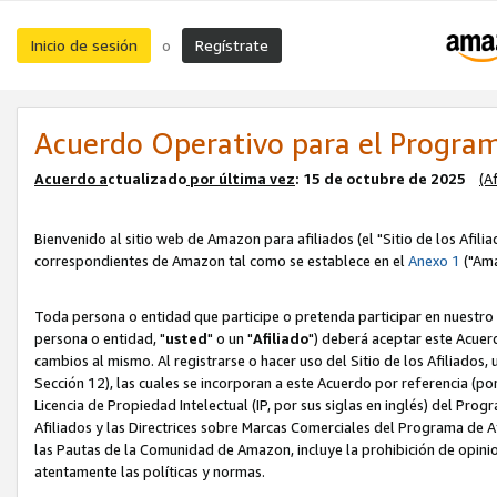
Inicio de sesión
Regístrate
o
Acuerdo Operativo para el Program
Acuerdo a
ctualizado
por ú
l
tima vez
: 15 de octubre de 2025
(A
Bienvenido al sitio web de Amazon para afiliados (el "Sitio de los Afili
correspondientes de Amazon tal como se establece en el
Anexo 1
("Ama
Toda persona o entidad que participe o pretenda participar en nuestro
persona o entidad, "
usted
" o un "
Afiliado
") deberá aceptar este Acuer
cambios al mismo. Al registrarse o hacer uso del Sitio de los Afiliados
Sección 12), las cuales se incorporan a este Acuerdo por referencia (po
Licencia de Propiedad Intelectual (IP, por sus siglas en inglés) del Pr
Afiliados y las Directrices sobre Marcas Comerciales del Programa de A
las Pautas de la Comunidad de Amazon, incluye la prohibición de opinio
atentamente las políticas y normas.