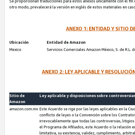
Se proporcionan traducciones para estos anexos únicamente con el fin de
otro modo, prevalecerá la versión en inglés de estos materiales en cas
ANEXO 1: ENTIDAD Y SITIO
Ubicación
Entidad de Amazon
Mexico
Servicios Comerciales Amazon México, S. de R.L. de
ANEXO 2: LEY APLICABLE Y RESOLUCI
Sitio de
Ley aplicable y disposiciones sobre controversia
Amazon
amazon.com.mx
Este Acuerdo se rige por las leyes aplicables en la Ci
conflicto de leyes o la Convención sobre los Contrat
irrevocablemente que todas las controversias, litigio
el Programa de Afiliados, este Acuerdo o la relación 
limitativa, su existencia, validez, cumplimiento, arbit