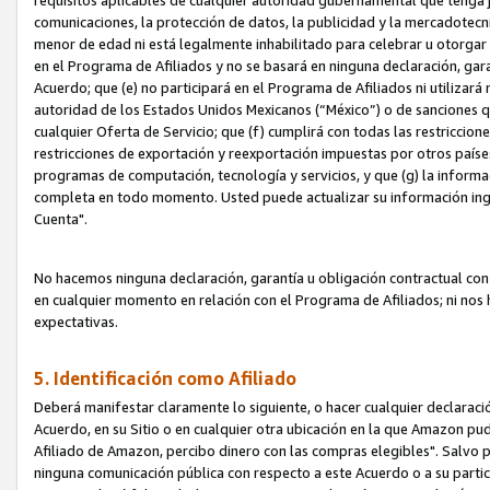
requisitos aplicables de cualquier autoridad gubernamental que tenga j
comunicaciones, la protección de datos, la publicidad y la mercadotecni
menor de edad ni está legalmente inhabilitado para celebrar u otorgar
en el Programa de Afiliados y no se basará en ninguna declaración, ga
Acuerdo; que (e) no participará en el Programa de Afiliados ni utilizará
autoridad de los Estados Unidos Mexicanos (“México”) o de sanciones q
cualquier Oferta de Servicio; que (f) cumplirá con todas las restriccio
restricciones de exportación y reexportación impuestas por otros países
programas de computación, tecnología y servicios, y que (g) la informac
completa en todo momento. Usted puede actualizar su información ingre
Cuenta".
No hacemos ninguna declaración, garantía u obligación contractual con 
en cualquier momento en relación con el Programa de Afiliados; ni no
expectativas.
5. Identificación como Afiliado
Deberá manifestar claramente lo siguiente, o hacer cualquier declarac
Acuerdo, en su Sitio o en cualquier otra ubicación en la que Amazon pu
Afiliado de Amazon, percibo dinero con las compras elegibles". Salvo po
ninguna comunicación pública con respecto a este Acuerdo o a su partici