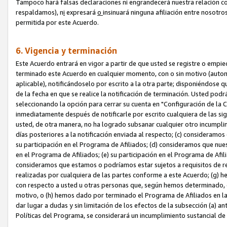
Tampoco hará falsas declaraciones ni engrandecerá nuestra relación co
respaldamos), n
i
expresará
o
insinuará ninguna afiliación entre nosotr
permitida por este Acuerdo.
6. Vigencia y terminación
Este Acuerdo entrará en vigor a partir de que usted se registre o empi
terminado este Acuerdo en cualquier momento, con o sin motivo (automát
aplicable), notificándoselo por escrito a la otra parte; disponiéndose q
de la fecha en que se realice la notificación de terminación. Usted podrá
seleccionando la opción para cerrar su cuenta en "Configuración de l
inmediatamente después de notificarle por escrito cualquiera de las sigu
usted, de otra manera, no ha logrado subsanar cualquier otro incumpli
días posteriores a la notificación enviada al respecto; (c) consideram
su participación en el Programa de Afiliados; (d) consideramos que nue
en el Programa de Afiliados; (e) su participación en el Programa de Afil
consideramos que estamos o podríamos estar sujetos a requisitos de re
realizadas por cualquiera de las partes conforme a este Acuerdo; (g)
con respecto a usted u otras personas que, según hemos determinado, e
motivo, o (h) hemos dado por terminado el Programa de Afiliados en l
dar lugar a dudas y sin limitación de los efectos de la subsección (a) a
Políticas del Programa, se considerará un incumplimiento sustancial d