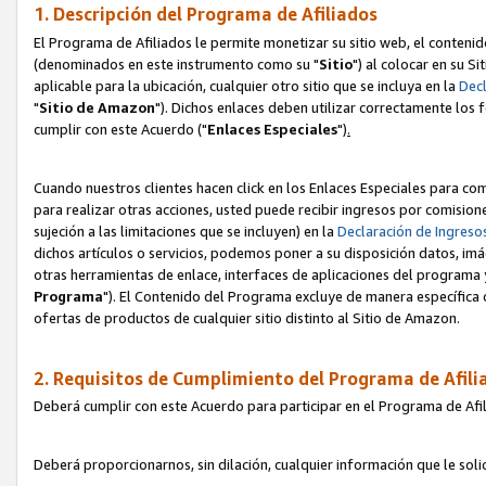
1. Descripción del Programa de Afiliados
El Programa de Afiliados le permite monetizar su sitio web, el contenid
(denominados en este instrumento como su "
Sitio
") al colocar en su Si
aplicable para la ubicación, cualquier otro sitio que se incluya en la
Decl
"
Sitio de Amazon
"). Dichos enlaces deben utilizar correctamente los 
cumplir con este Acuerdo ("
Enlaces
Especiales
")
.
Cuando nuestros clientes hacen click en los Enlaces Especiales para com
para realizar otras acciones, usted puede recibir ingresos por comisio
sujeción a las limitaciones que se incluyen) en la
Declaración de Ingreso
dichos artículos o servicios, podemos poner a su disposición datos, im
otras herramientas de enlace, interfaces de aplicaciones del programa 
Programa
"). El Contenido del Programa excluye de manera específica 
ofertas de productos de cualquier sitio distinto al Sitio de Amazon.
2. Requisitos de Cumplimiento del Programa de Afili
Deberá cumplir con este Acuerdo para participar en el Programa de Afil
Deberá proporcionarnos, sin dilación, cualquier información que le sol