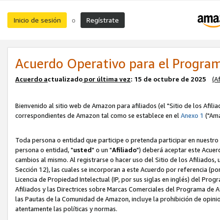
Inicio de sesión
Regístrate
o
Acuerdo Operativo para el Program
Acuerdo a
ctualizado
por ú
l
tima vez
: 15 de octubre de 2025
(A
Bienvenido al sitio web de Amazon para afiliados (el "Sitio de los Afili
correspondientes de Amazon tal como se establece en el
Anexo 1
("Ama
Toda persona o entidad que participe o pretenda participar en nuestro
persona o entidad, "
usted
" o un "
Afiliado
") deberá aceptar este Acuer
cambios al mismo. Al registrarse o hacer uso del Sitio de los Afiliados
Sección 12), las cuales se incorporan a este Acuerdo por referencia (po
Licencia de Propiedad Intelectual (IP, por sus siglas en inglés) del Pr
Afiliados y las Directrices sobre Marcas Comerciales del Programa de A
las Pautas de la Comunidad de Amazon, incluye la prohibición de opinio
atentamente las políticas y normas.