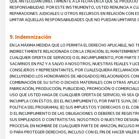
QUE ANTECEDAN DIRECTAMENTE A LA FECHA EN LA QUE SE PRODUJO 
RESPONSABILIDAD. POR ESTE INSTRUMENTO, USTED RENUNCIA A CU
REPARACIONES JUDICIALES U OTROS RECURSOS EN RELACIÓN CON E
LIMITAR AQUELLAS RESPONSABILIDADES QUE NO PUEDAN LIMITARSE 
9. Indemnización
EN LA MÁXIMA MEDIDA QUE LO PERMITA EL DERECHO APLICABLE, N
INDIRECTAMENTE RELACIONADA CON LA CREACIÓN, EL MANTENIMIENT
CUALQUIER OFERTA DE SERVICIO) O EL INCUMPLIMIENTO, POR PARTE
SACARNOS EN PAZ Y A SALVO A NOSOTROS, NUESTRAS FILIALES Y L
CONSEJEROS Y REPRESENTANTES, POR CUALESQUIERA RECLAMACIONE
(INCLUYENDO LOS HONORARIOS DE ABOGADOS) RELACIONADOS CON (A
COMBINACIÓN DE SU SITIO O DICHOS MATERIALES CON OTRAS APLICA
FABRICACIÓN, PRODUCCIÓN, PUBLICIDAD, PROMOCIÓN O COMERCIALIZA
USO QUE USTED HAGA DE CUALQUIER OFERTA DE SERVICIO, YA SEA 
INCUMPLA CON ÉSTOS; (D) EL INCUMPLIMIENTO, POR PARTE SUYA, 
POLÍTICA DEL PROGRAMA); (E) SUS IMPUESTOS Y DERECHOS O EL CO
O EL INCUMPLIMIENTO DE LAS OBLIGACIONES O DEBERES DE REGISTR
SUS EMPLEADOS O CONTRATISTAS. NOSOTROS O NUESTRO DESIGNA
PROCESAL EN NOMBRE DE CUALQUIER PARTE DE AMAZON, INCLUSO M
O PARA PROTEGER DERECHOS, INCLUSO CON EL FIN DE HACER VALER 