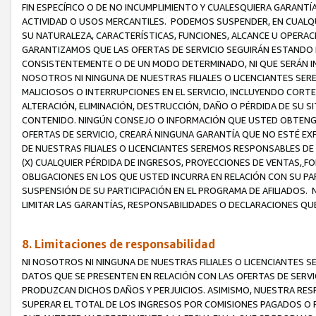
FIN ESPECÍFICO O DE NO INCUMPLIMIENTO Y CUALESQUIERA GARANTÍ
ACTIVIDAD O USOS MERCANTILES. PODEMOS SUSPENDER, EN CUALQU
SU NATURALEZA, CARACTERÍSTICAS, FUNCIONES, ALCANCE U OPERACI
GARANTIZAMOS QUE LAS OFERTAS DE SERVICIO SEGUIRÁN ESTANDO 
CONSISTENTEMENTE O DE UN MODO DETERMINADO, NI QUE SERÁN IN
NOSOTROS NI NINGUNA DE NUESTRAS FILIALES O LICENCIANTES SER
MALICIOSOS O INTERRUPCIONES EN EL SERVICIO, INCLUYENDO CORTES
ALTERACIÓN, ELIMINACIÓN, DESTRUCCIÓN, DAÑO O PÉRDIDA DE SU S
CONTENIDO. NINGÚN CONSEJO O INFORMACIÓN QUE USTED OBTENGA
OFERTAS DE SERVICIO, CREARÁ NINGUNA GARANTÍA QUE NO ESTÉ E
DE NUESTRAS FILIALES O LICENCIANTES SEREMOS RESPONSABLES D
(X) CUALQUIER PÉRDIDA DE INGRESOS, PROYECCIONES DE VENTAS,
FO
OBLIGACIONES EN LOS QUE USTED INCURRA EN RELACIÓN CON SU PART
SUSPENSIÓN DE SU PARTICIPACIÓN EN EL PROGRAMA DE AFILIADOS.
LIMITAR LAS GARANTÍAS, RESPONSABILIDADES O DECLARACIONES QU
8. Limitaciones de responsabilidad
NI NOSOTROS NI NINGUNA DE NUESTRAS FILIALES O LICENCIANTES
DATOS QUE SE PRESENTEN EN RELACIÓN CON LAS OFERTAS DE SERVIC
PRODUZCAN DICHOS DAÑOS Y PERJUICIOS. ASIMISMO, NUESTRA RESP
SUPERAR EL TOTAL DE LOS INGRESOS POR COMISIONES PAGADOS O