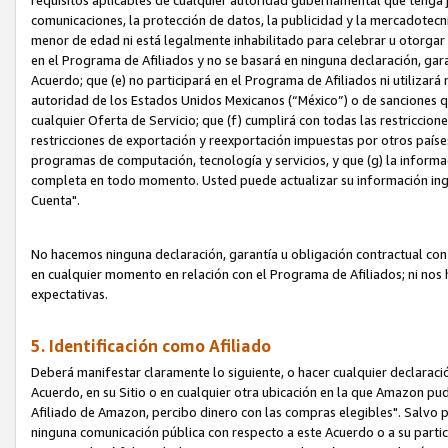
requisitos aplicables de cualquier autoridad gubernamental que tenga j
comunicaciones, la protección de datos, la publicidad y la mercadotecni
menor de edad ni está legalmente inhabilitado para celebrar u otorgar
en el Programa de Afiliados y no se basará en ninguna declaración, ga
Acuerdo; que (e) no participará en el Programa de Afiliados ni utilizará
autoridad de los Estados Unidos Mexicanos (“México”) o de sanciones q
cualquier Oferta de Servicio; que (f) cumplirá con todas las restriccio
restricciones de exportación y reexportación impuestas por otros países
programas de computación, tecnología y servicios, y que (g) la informac
completa en todo momento. Usted puede actualizar su información ingre
Cuenta".
No hacemos ninguna declaración, garantía u obligación contractual con 
en cualquier momento en relación con el Programa de Afiliados; ni no
expectativas.
5. Identificación como Afiliado
Deberá manifestar claramente lo siguiente, o hacer cualquier declarac
Acuerdo, en su Sitio o en cualquier otra ubicación en la que Amazon pu
Afiliado de Amazon, percibo dinero con las compras elegibles". Salvo po
ninguna comunicación pública con respecto a este Acuerdo o a su partici