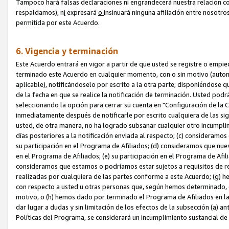
Tampoco hará falsas declaraciones ni engrandecerá nuestra relación co
respaldamos), n
i
expresará
o
insinuará ninguna afiliación entre nosotr
permitida por este Acuerdo.
6. Vigencia y terminación
Este Acuerdo entrará en vigor a partir de que usted se registre o empi
terminado este Acuerdo en cualquier momento, con o sin motivo (automát
aplicable), notificándoselo por escrito a la otra parte; disponiéndose q
de la fecha en que se realice la notificación de terminación. Usted podrá
seleccionando la opción para cerrar su cuenta en "Configuración de l
inmediatamente después de notificarle por escrito cualquiera de las sigu
usted, de otra manera, no ha logrado subsanar cualquier otro incumpli
días posteriores a la notificación enviada al respecto; (c) consideram
su participación en el Programa de Afiliados; (d) consideramos que nue
en el Programa de Afiliados; (e) su participación en el Programa de Afil
consideramos que estamos o podríamos estar sujetos a requisitos de re
realizadas por cualquiera de las partes conforme a este Acuerdo; (g)
con respecto a usted u otras personas que, según hemos determinado, e
motivo, o (h) hemos dado por terminado el Programa de Afiliados en l
dar lugar a dudas y sin limitación de los efectos de la subsección (a) a
Políticas del Programa, se considerará un incumplimiento sustancial d