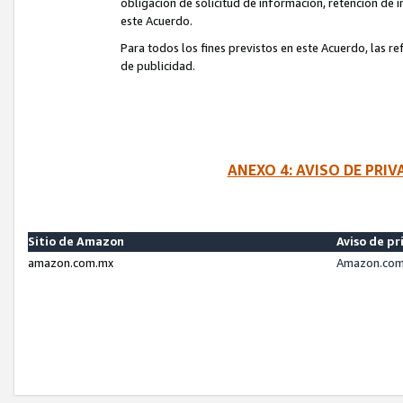
obligación de solicitud de información, retención de
este Acuerdo.
Para todos los fines previstos en este Acuerdo, las r
de publicidad.
ANEXO 4: AVISO DE PRI
Sitio de Amazon
Aviso de pr
amazon.com.mx
Amazon.com.