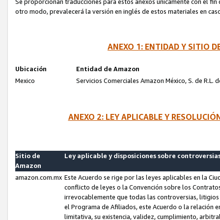
Se proporcionan traducciones para estos anexos únicamente con el fin de
otro modo, prevalecerá la versión en inglés de estos materiales en cas
ANEXO 1: ENTIDAD Y SITIO
Ubicación
Entidad de Amazon
Mexico
Servicios Comerciales Amazon México, S. de R.L. de
ANEXO 2: LEY APLICABLE Y RESOLUCI
Sitio de
Ley aplicable y disposiciones sobre controversia
Amazon
amazon.com.mx
Este Acuerdo se rige por las leyes aplicables en la Ci
conflicto de leyes o la Convención sobre los Contrat
irrevocablemente que todas las controversias, litigio
el Programa de Afiliados, este Acuerdo o la relación 
limitativa, su existencia, validez, cumplimiento, arbit