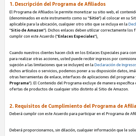
1. Descripción del Programa de Afiliados
El Programa de Afiliados le permite monetizar su sitio web, el contenid
(denominados en este instrumento como su "
Sitio
") al colocar en su Si
aplicable para la ubicación, cualquier otro sitio que se incluya en la
Decl
"
Sitio de Amazon
"). Dichos enlaces deben utilizar correctamente los 
cumplir con este Acuerdo ("
Enlaces
Especiales
")
.
Cuando nuestros clientes hacen click en los Enlaces Especiales para com
para realizar otras acciones, usted puede recibir ingresos por comisio
sujeción a las limitaciones que se incluyen) en la
Declaración de Ingreso
dichos artículos o servicios, podemos poner a su disposición datos, im
otras herramientas de enlace, interfaces de aplicaciones del programa 
Programa
"). El Contenido del Programa excluye de manera específica 
ofertas de productos de cualquier sitio distinto al Sitio de Amazon.
2. Requisitos de Cumplimiento del Programa de Afili
Deberá cumplir con este Acuerdo para participar en el Programa de Afil
Deberá proporcionarnos, sin dilación, cualquier información que le sol