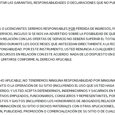
ITAR LAS GARANTÍAS, RESPONSABILIDADES O DECLARACIONES QUE NO PU
ES O LICENCIANTES SEREMOS RESPONSABLES
POR
PÉRDIDA DE INGRESOS, 
ERVICIO, INCLUSO SI SE NOS HA ADVERTIDO SOBRE LA POSIBILIDAD DE Q
N RELACIÓN CON LAS OFERTAS DE SERVICIO NO DEBERÁ SUPERAR EL TOTA
RDO DURANTE LOS DOCE MESES QUE ANTECEDAN DIRECTAMENTE A LA FECH
SPONSABILIDAD. POR ESTE INSTRUMENTO, USTED RENUNCIA A CUALQUIER
 RECURSOS EN RELACIÓN CON ESTE ACUERDO. NADA DE LO DISPUESTO EN 
LIMITARSE CONFORME AL DERECHO APLICABLE.
ECHO APLICABLE, NO TENDREMOS NINGUNA RESPONSABILIDAD POR NINGUN
NTO O LA OPERACIÓN DE SU SITIO (INCLUYENDO EL USO QUE USTED HAGA D
UERDO; Y USTED ACEPTA DEFENDERNOS, INDEMNIZARNOS Y SACARNOS EN P
CTIVOS EMPLEADOS, FUNCIONARIOS, CONSEJEROS Y REPRESENTANTES, PO
COSTOS Y GASTOS (INCLUYENDO LOS HONORARIOS DE ABOGADOS) RELACION
MBINACIÓN DE SU SITIO O DICHOS MATERIALES CON OTRAS APLICACIONES, 
, PUBLICIDAD, PROMOCIÓN O COMERCIALIZACIÓN DE SU SITIO O DE CUALQ