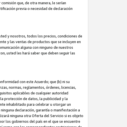
 comisión que, de otra manera, le serían
ificación previa o necesidad de declaración
sted y nosotros, todos los precios, condiciones de
iente y las ventas de productos que se incluyen en
 comunicación alguna con ninguno de nuestros
zon, usted les hará saber que deben seguir las
conformidad con este Acuerdo; que (b) ni su
anzas, normas, reglamentos, órdenes, licencias,
quisitos aplicables de cualquier autoridad
 la protección de datos, la publicidad y la
nte inhabilitado para celebrar u otorgar un
n ninguna declaración, garantía o manifestación a
izará ninguna otra Oferta del Servicio si es objeto
or los gobiernos del país en el que se encuentre