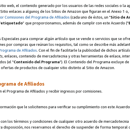
itio web, el contenido generado por los usuarios de las redes sociales o la 
u Sitio enlaces a alguno
s
de los Sitios de Amazon que figuran en el Anexo 1 o, s
por Comisiones del Programa de Afiliados
(cada uno de éstos, un "
Sitio de 
"
etiquetado
” que proporcionamos, además de cumplir con este Acuerdo ("
s Especiales para comprar algún artículo que se vende o servicios que se ofre
nes por compras que reúnan los requisitos, tal como se describe más adelante 
Programa de Afiliados
. Con el fin de facilitarle la publicidad de dichos artíc
ts
, enlaces, contenido de mercadotecnia y otras herramientas de enlace, int
os (el "
Contenido del Programa
"). El Contenido del Programa excluye de 
ofertas de productos de cualquier sitio distinto al Sitio de Amazon.
ograma de Afiliados
n el Programa de Afiliados y recibir ingresos por comisiones.
formación que le solicitemos para verificar su cumplimiento con este Acuerd
con los términos y condiciones de cualquier otro acuerdo de mercadotecnia d
tra disposición, nos reservamos el derecho de suspender de forma temporal 