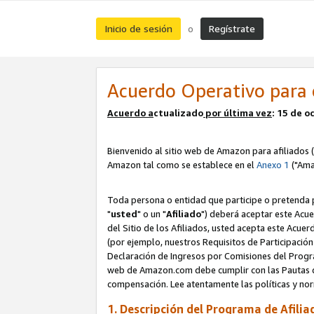
Inicio de sesión
Regístrate
o
Acuerdo Operativo para 
Acuerdo a
ctualizado
por ú
l
tima vez
: 15 de 
Bienvenido al sitio web de Amazon para afiliados (
Amazon tal como se establece en el
Anexo 1
("Ama
Toda persona o entidad que participe o pretenda p
"
usted
" o un "
Afiliado
") deberá aceptar este Acue
del Sitio de los Afiliados, usted acepta este Acuer
(por ejemplo, nuestros Requisitos de Participación 
Declaración de Ingresos por Comisiones del Progra
web de Amazon.com debe cumplir con las Pautas de
compensación. Lee atentamente las políticas y 
1. Descripción del Programa de Afilia