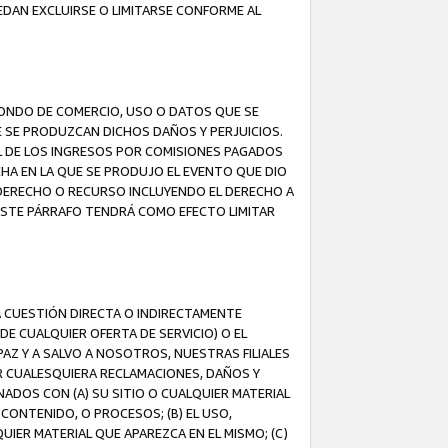
EDAN EXCLUIRSE O LIMITARSE CONFORME AL
FONDO DE COMERCIO, USO O DATOS QUE SE
UE SE PRODUZCAN DICHOS DAÑOS Y PERJUICIOS.
L DE LOS INGRESOS POR COMISIONES PAGADOS
A EN LA QUE SE PRODUJO EL EVENTO QUE DIO
 DERECHO O RECURSO INCLUYENDO EL DERECHO A
ESTE PÁRRAFO TENDRÁ COMO EFECTO LIMITAR
A CUESTIÓN DIRECTA O INDIRECTAMENTE
E CUALQUIER OFERTA DE SERVICIO) O EL
AZ Y A SALVO A NOSOTROS, NUESTRAS FILIALES
R CUALESQUIERA RECLAMACIONES, DAÑOS Y
ADOS CON (A) SU SITIO O CUALQUIER MATERIAL
CONTENIDO, O PROCESOS; (B) EL USO,
UIER MATERIAL QUE APAREZCA EN EL MISMO; (C)