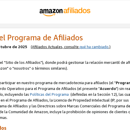
el Programa de Afiliados
octubre de 2025
(Afiliados Actuales, consulte
qué ha cambiado
.)
el "Sitio de los Afiliados"), donde podrá gestionar la relación mercantil de a
zon" o "nosotros" o términos similares).
articipar en nuestro programa de mercadotecnia para afiliados (el "
Program
rdo Operativo para el Programa de Afiliados (el presente "
Acuerdo
") sin r
do, incluyendo las
Políticas del Programa
(definidas en la Sección 12), las c
en el Programa de Afiliados, la Licencia de Propiedad Intelectual (IP, por sus 
ma de Afiliados y las Directrices sobre Marcas Comerciales del Programa de A
 la Comunidad de Amazon, incluye la prohibición de opiniones de clientes qu
normas.
dos