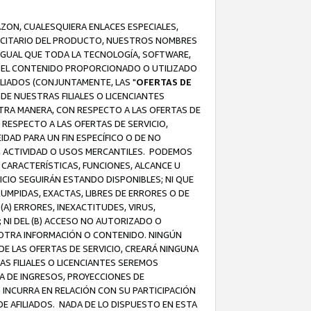
AZON, CUALESQUIERA ENLACES ESPECIALES,
LICITARIO DEL PRODUCTO, NUESTROS NOMBRES
 IGUAL QUE TODA LA TECNOLOGÍA, SOFTWARE,
 Y EL CONTENIDO PROPORCIONADO O UTILIZADO
ILIADOS (CONJUNTAMENTE, LAS "
OFERTAS DE
DE NUESTRAS FILIALES O LICENCIANTES
OTRA MANERA, CON RESPECTO A LAS OFERTAS DE
RESPECTO A LAS OFERTAS DE SERVICIO,
IDAD PARA UN FIN ESPECÍFICO O DE NO
S, ACTIVIDAD O USOS MERCANTILES. PODEMOS
 CARACTERÍSTICAS, FUNCIONES, ALCANCE U
ICIO SEGUIRÁN ESTANDO DISPONIBLES; NI QUE
MPIDAS, EXACTAS, LIBRES DE ERRORES O DE
) ERRORES, INEXACTITUDES, VIRUS,
 NI DEL (B) ACCESO NO AUTORIZADO O
U OTRA INFORMACIÓN O CONTENIDO. NINGÚN
E LAS OFERTAS DE SERVICIO, CREARÁ NINGUNA
S FILIALES O LICENCIANTES SEREMOS
A DE INGRESOS, PROYECCIONES DE
 INCURRA EN RELACIÓN CON SU PARTICIPACIÓN
DE AFILIADOS. NADA DE LO DISPUESTO EN ESTA