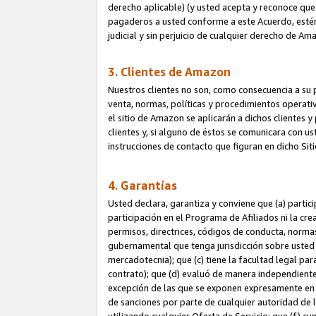
derecho aplicable) (y usted acepta y reconoce que 
pagaderos a usted conforme a este Acuerdo, estén 
judicial y sin perjuicio de cualquier derecho de Am
3. Clientes de Amazon
Nuestros clientes no son, como consecuencia a su p
venta, normas, políticas y procedimientos operativo
el sitio de Amazon se aplicarán a dichos clientes
clientes y, si alguno de éstos se comunicara con u
instrucciones de contacto que figuran en dicho Sit
4. Garantías
Usted declara, garantiza y conviene que (a) partic
participación en el Programa de Afiliados ni la cr
permisos, directrices, códigos de conducta, normas
gubernamental que tenga jurisdicción sobre usted
mercadotecnia); que (c) tiene la facultad legal pa
contrato); que (d) evaluó de manera independient
excepción de las que se exponen expresamente en el
de sanciones por parte de cualquier autoridad de 