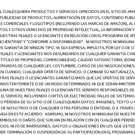
N, CUALESQUIERA PRODUCTOS Y SERVICIOS OFRECIDOS EN EL SITIO DE AM
A PUBLICIDAD DE PRODUCTOS, ALIMENTACIÓN DE DATOS, CONTENIDO PUB
CAS COMERCIALES Y LOGOTIPOS (INCLUYENDO LAS MARCAS DE AMAZON), AL
EXTOS Y OTROS DERECHOS DE PROPIEDAD INTELECTUAL, LA INFORMACIÓN
ESTRAS FILIALES O LICENCIANTES EN RELACIÓN CON EL PROGRAMA DE AF
NCUENTRAN" Y "CONFORME A DISPONIBILIDAD". NI NOSOTROS NI NINGUNA 
ARANTÍA DE NINGÚN TIPO, YA SEA EXPRESA, IMPLÍCITA, POR LEY O DE 
LIALES Y LICENCIANTES NOS DESLINDAMOS DE CUALQUIER GARANTÍA CON 
TÍTULO DE PROPIEDAD, COMERCIABILIDAD, CALIDAD SATISFACTORIA, IDONE
ERIVADAS DE CUALQUIER LEY, COSTUMBRE, CURSO DE LAS NEGOCIACIONE
N CUANDO, CUALQUIER OFERTA DE SERVICIO, O CAMBIAR SU NATURALEZA,
RAS FILIALES O LICENCIANTES GARANTIZAMOS QUE LAS OFERTAS DE SERV
NSISTENTEMENTE O DE UN MODO DETERMINADO, NI QUE SERÁN ININTERRU
A DE NUESTRAS FILIALES O LICENCIANTES SEREMOS RESPONSABLES DE (A
L SERVICIO, INCLUYENDO CORTES DE ELECTRICIDAD, FALLAS DE SISTEMAS;
 O PÉRDIDA DE SU SITIO O DE CUALESQUIERA DATOS, IMÁGENES, TEXTO 
E NOSOTROS O DE CUALQUIER OTRA PERSONA O ENTIDAD, O A TRAVÉS D
DA EN ESTE ACUERDO. ASIMISMO, NI NOSOTROS NI NINGUNA DE NUESTRA
MBOLSO O DAÑOS QUE SURJAN EN RELACIÓN CON (X) CUALQUIER PÉRDID
IOS; NI (Y) DE INVERSIONES, GASTOS U OBLIGACIONES EN LOS QUE USTED
QUIER TERMINACIÓN O SUSPENSIÓN DE SU PARTICIPACIÓN EN EL PROGRAMA 