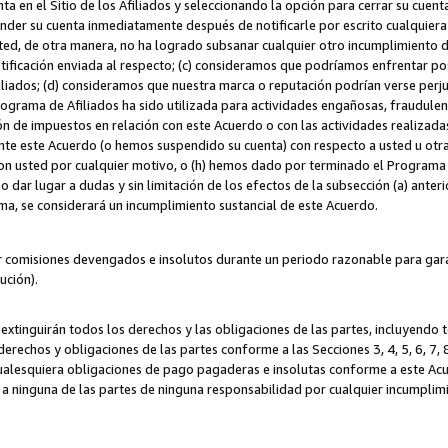
ta en el Sitio de los Afiliados y seleccionando la opción para cerrar su cuen
r su cuenta inmediatamente después de notificarle por escrito cualquiera de
sted, de otra manera, no ha logrado subsanar cualquier otro incumplimiento d
otificación enviada al respecto; (c) consideramos que podríamos enfrentar p
iliados; (d) consideramos que nuestra marca o reputación podrían verse perju
Programa de Afiliados ha sido utilizada para actividades engañosas, fraudule
ón de impuestos en relación con este Acuerdo o con las actividades realizada
te este Acuerdo (o hemos suspendido su cuenta) con respecto a usted u otr
con usted por cualquier motivo, o (h) hemos dado por terminado el Programa
 dar lugar a dudas y sin limitación de los efectos de la subsección (a) anteri
ama, se considerará un incumplimiento sustancial de este Acuerdo.
r comisiones devengados e insolutos durante un periodo razonable para garan
lución).
extinguirán todos los derechos y las obligaciones de las partes, incluyendo
derechos y obligaciones de las partes conforme a las Secciones 3, 4, 5, 6, 7,
cualesquiera obligaciones de pago pagaderas e insolutas conforme a este Acue
 a ninguna de las partes de ninguna responsabilidad por cualquier incumpli