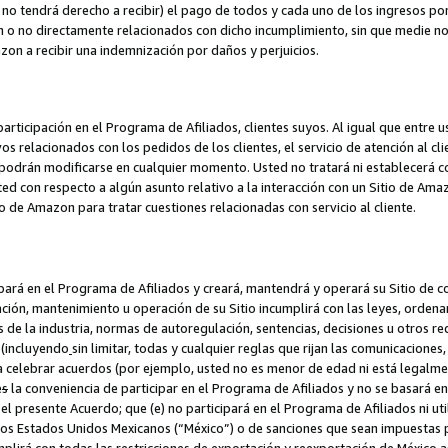
no tendrá derecho a recibir) el pago de todos y cada uno de los ingresos por
o no directamente relacionados con dicho incumplimiento, sin que medie not
azon a recibir una indemnización por daños y perjuicios.
articipación en el Programa de Afiliados, clientes suyos. Al igual que entre u
s relacionados con los pedidos de los clientes, el servicio de atención al cl
 y podrán modificarse en cualquier momento. Usted no tratará ni establecerá
sted con respecto a algún asunto relativo a la interacción con un Sitio de Ama
io de Amazon para tratar cuestiones relacionadas con servicio al cliente.
ipará en el Programa de Afiliados y creará, mantendrá y operará su Sitio de 
eación, mantenimiento u operación de su Sitio incumplirá con las leyes, orden
 de la industria, normas de autoregulación, sentencias, decisiones u otros re
 (incluyendo
sin limitar, todas y cualquier reglas que rijan las comunicaciones,
ra celebrar acuerdos (por ejemplo, usted no es menor de edad ni está legalme
e
s
la conveniencia de participar en el Programa de Afiliados y no se basará e
 presente Acuerdo; que (e) no participará en el Programa de Afiliados ni util
los Estados Unidos Mexicanos (“México”) o de sanciones que sean impuestas p