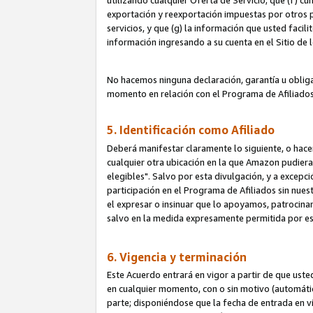
utilizando cualquier Oferta de Servicio; que (f) c
exportación y reexportación impuestas por otros p
servicios, y que (g) la información que usted faci
información ingresando a su cuenta en el Sitio de 
No hacemos ninguna declaración, garantía u obliga
momento en relación con el Programa de Afiliados
5. Identificación como Afiliado
Deberá manifestar claramente lo siguiente, o hace
cualquier otra ubicación en la que Amazon pudier
elegibles". Salvo por esta divulgación, y a excepc
participación en el Programa de Afiliados sin nues
el expresar o insinuar que lo apoyamos, patrocin
salvo en la medida expresamente permitida por e
6. Vigencia y terminación
Este Acuerdo entrará en vigor a partir de que ust
en cualquier momento, con o sin motivo (automáticam
parte; disponiéndose que la fecha de entrada en vig