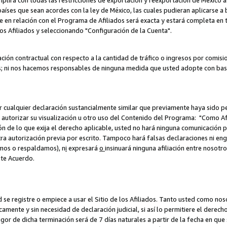
umplirá con todas las restricciones de exportación y reexportación de México 
aíses que sean acordes con la ley de México, las cuales pudieran aplicarse 
lite en relación con el Programa de Afiliados será exacta y estará completa 
los Afiliados y seleccionando "Configuración de la Cuenta".
ción contractual con respecto a la cantidad de tráfico o ingresos por comisi
; ni nos hacemos responsables de ninguna medida que usted adopte con base
r cualquier declaración sustancialmente similar que previamente haya sido pe
a autorizar su visualización u otro uso del Contenido del Programa: "Como A
ión de lo que exija el derecho aplicable, usted no hará ninguna comunicación 
tra autorización previa por escrito. Tampoco hará falsas declaraciones ni en
amos o respaldamos), n
i
expresará
o
insinuará ninguna afiliación entre nosotr
ste Acuerdo.
ed se registre o empiece a usar el Sitio de los Afiliados. Tanto usted como 
ente y sin necesidad de declaración judicial, si así lo permitiere el derecho 
or de dicha terminación será de 7 días naturales a partir de la fecha en que s