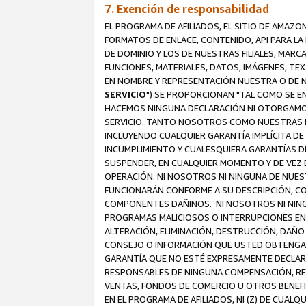
7. Exención de responsabilidad
EL PROGRAMA DE AFILIADOS, EL SITIO DE AMAZO
FORMATOS DE ENLACE, CONTENIDO, API PARA L
DE DOMINIO Y LOS DE NUESTRAS FILIALES, MAR
FUNCIONES, MATERIALES, DATOS, IMÁGENES, T
EN NOMBRE Y REPRESENTACIÓN NUESTRA O DE NU
SERVICIO
") SE PROPORCIONAN "TAL COMO SE E
HACEMOS NINGUNA DECLARACIÓN NI OTORGAMOS G
SERVICIO. TANTO NOSOTROS COMO NUESTRAS FI
INCLUYENDO CUALQUIER GARANTÍA IMPLÍCITA DE 
INCUMPLIMIENTO Y CUALESQUIERA GARANTÍAS D
SUSPENDER, EN CUALQUIER MOMENTO Y DE VEZ E
OPERACIÓN. NI NOSOTROS NI NINGUNA DE NUEST
FUNCIONARÁN CONFORME A SU DESCRIPCIÓN, CO
COMPONENTES DAÑINOS. NI NOSOTROS NI NINGUN
PROGRAMAS MALICIOSOS O INTERRUPCIONES EN E
ALTERACIÓN, ELIMINACIÓN, DESTRUCCIÓN, DAÑO
CONSEJO O INFORMACIÓN QUE USTED OBTENGA D
GARANTÍA QUE NO ESTÉ EXPRESAMENTE DECLARA
RESPONSABLES DE NINGUNA COMPENSACIÓN, REE
VENTAS,
FONDOS DE COMERCIO U OTROS BENEFIC
EN EL PROGRAMA DE AFILIADOS, NI (Z) DE CUAL