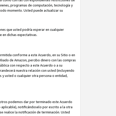
así como con las correspondientes restricciones de
a bienes, programas de computación, tecnología y
en todo momento. Usted puede actualizar su
ones que usted podría esperar en cualquier
 en dichas expectativas.
rmitida conforme a este Acuerdo, en su Sitio o en
filiado de Amazon, percibo dinero con las compras
pública con respecto a este Acuerdo o a su
grandecerá nuestra relación con usted (incluyendo
os y usted o cualquier otra persona o entidad,
nosotros podemos dar por terminado este Acuerdo
aplicable), notificándoselo por escrito a la otra
e realice la notificación de terminación. Usted