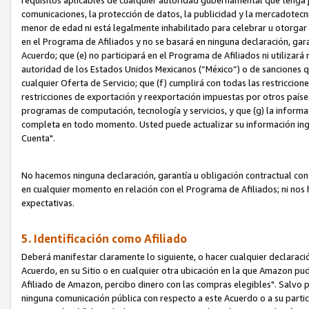
requisitos aplicables de cualquier autoridad gubernamental que tenga j
comunicaciones, la protección de datos, la publicidad y la mercadotecni
menor de edad ni está legalmente inhabilitado para celebrar u otorgar
en el Programa de Afiliados y no se basará en ninguna declaración, ga
Acuerdo; que (e) no participará en el Programa de Afiliados ni utilizará
autoridad de los Estados Unidos Mexicanos (“México”) o de sanciones q
cualquier Oferta de Servicio; que (f) cumplirá con todas las restriccio
restricciones de exportación y reexportación impuestas por otros países
programas de computación, tecnología y servicios, y que (g) la informac
completa en todo momento. Usted puede actualizar su información ingre
Cuenta".
No hacemos ninguna declaración, garantía u obligación contractual con 
en cualquier momento en relación con el Programa de Afiliados; ni no
expectativas.
5. Identificación como Afiliado
Deberá manifestar claramente lo siguiente, o hacer cualquier declarac
Acuerdo, en su Sitio o en cualquier otra ubicación en la que Amazon pu
Afiliado de Amazon, percibo dinero con las compras elegibles". Salvo po
ninguna comunicación pública con respecto a este Acuerdo o a su partici