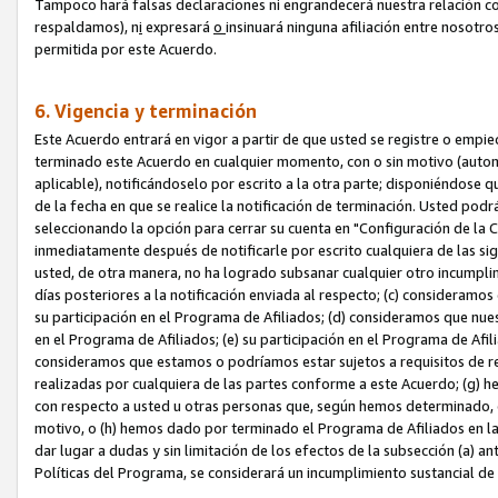
Tampoco hará falsas declaraciones ni engrandecerá nuestra relación co
respaldamos), n
i
expresará
o
insinuará ninguna afiliación entre nosotr
permitida por este Acuerdo.
6. Vigencia y terminación
Este Acuerdo entrará en vigor a partir de que usted se registre o empi
terminado este Acuerdo en cualquier momento, con o sin motivo (automát
aplicable), notificándoselo por escrito a la otra parte; disponiéndose q
de la fecha en que se realice la notificación de terminación. Usted podrá
seleccionando la opción para cerrar su cuenta en "Configuración de l
inmediatamente después de notificarle por escrito cualquiera de las sigu
usted, de otra manera, no ha logrado subsanar cualquier otro incumpli
días posteriores a la notificación enviada al respecto; (c) consideram
su participación en el Programa de Afiliados; (d) consideramos que nue
en el Programa de Afiliados; (e) su participación en el Programa de Afil
consideramos que estamos o podríamos estar sujetos a requisitos de re
realizadas por cualquiera de las partes conforme a este Acuerdo; (g)
con respecto a usted u otras personas que, según hemos determinado, e
motivo, o (h) hemos dado por terminado el Programa de Afiliados en l
dar lugar a dudas y sin limitación de los efectos de la subsección (a) a
Políticas del Programa, se considerará un incumplimiento sustancial d