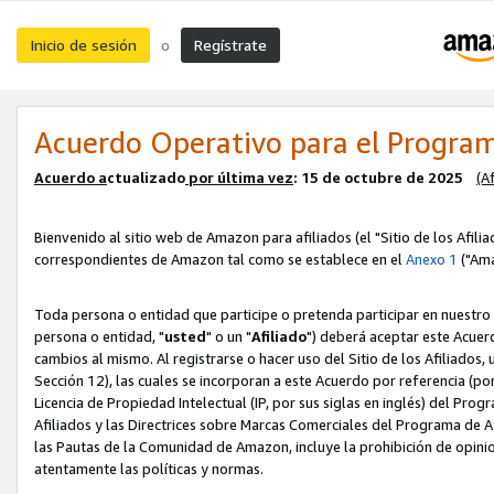
Inicio de sesión
Regístrate
o
Acuerdo Operativo para el Program
Acuerdo a
ctualizado
por ú
l
tima vez
: 15 de octubre de 2025
(A
Bienvenido al sitio web de Amazon para afiliados (el "Sitio de los Afili
correspondientes de Amazon tal como se establece en el
Anexo 1
("Ama
Toda persona o entidad que participe o pretenda participar en nuestro
persona o entidad, "
usted
" o un "
Afiliado
") deberá aceptar este Acuer
cambios al mismo. Al registrarse o hacer uso del Sitio de los Afiliados
Sección 12), las cuales se incorporan a este Acuerdo por referencia (po
Licencia de Propiedad Intelectual (IP, por sus siglas en inglés) del Pr
Afiliados y las Directrices sobre Marcas Comerciales del Programa de A
las Pautas de la Comunidad de Amazon, incluye la prohibición de opinio
atentamente las políticas y normas.