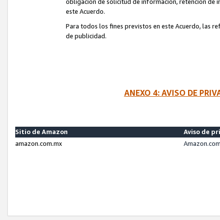
obligación de solicitud de información, retención de
este Acuerdo.
Para todos los fines previstos en este Acuerdo, las r
de publicidad.
ANEXO 4: AVISO DE PRI
Sitio de Amazon
Aviso de pr
amazon.com.mx
Amazon.com.