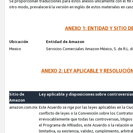
Se proporcionan traducciones para estos anexos únicamente con el fin de
otro modo, prevalecerá la versión en inglés de estos materiales en cas
ANEXO 1: ENTIDAD Y SITIO
Ubicación
Entidad de Amazon
Mexico
Servicios Comerciales Amazon México, S. de R.L. de
ANEXO 2: LEY APLICABLE Y RESOLUCI
Sitio de
Ley aplicable y disposiciones sobre controversia
Amazon
amazon.com.mx
Este Acuerdo se rige por las leyes aplicables en la Ci
conflicto de leyes o la Convención sobre los Contrat
irrevocablemente que todas las controversias, litigio
el Programa de Afiliados, este Acuerdo o la relación 
limitativa, su existencia, validez, cumplimiento, arbit