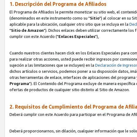
1. Descripción del Programa de Afiliados
El Programa de Afiliados le permite monetizar su sitio web, el contenid
(denominados en este instrumento como su "
Sitio
") al colocar en su Si
aplicable para la ubicación, cualquier otro sitio que se incluya en la
Decl
"
Sitio de Amazon
"). Dichos enlaces deben utilizar correctamente los 
cumplir con este Acuerdo ("
Enlaces
Especiales
")
.
Cuando nuestros clientes hacen click en los Enlaces Especiales para com
para realizar otras acciones, usted puede recibir ingresos por comisio
sujeción a las limitaciones que se incluyen) en la
Declaración de Ingreso
dichos artículos o servicios, podemos poner a su disposición datos, im
otras herramientas de enlace, interfaces de aplicaciones del programa 
Programa
"). El Contenido del Programa excluye de manera específica 
ofertas de productos de cualquier sitio distinto al Sitio de Amazon.
2. Requisitos de Cumplimiento del Programa de Afili
Deberá cumplir con este Acuerdo para participar en el Programa de Afil
Deberá proporcionarnos, sin dilación, cualquier información que le sol