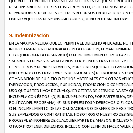
QUE ANTECEDAN DIRECTAMENTE A LA FECHA EN LA QUE SE PRODUJO 
RESPONSABILIDAD. POR ESTE INSTRUMENTO, USTED RENUNCIA A CU
REPARACIONES JUDICIALES U OTROS RECURSOS EN RELACIÓN CON E
LIMITAR AQUELLAS RESPONSABILIDADES QUE NO PUEDAN LIMITARSE 
9. Indemnización
EN LA MÁXIMA MEDIDA QUE LO PERMITA EL DERECHO APLICABLE, N
INDIRECTAMENTE RELACIONADA CON LA CREACIÓN, EL MANTENIMIENT
CUALQUIER OFERTA DE SERVICIO) O EL INCUMPLIMIENTO, POR PARTE
SACARNOS EN PAZ Y A SALVO A NOSOTROS, NUESTRAS FILIALES Y L
CONSEJEROS Y REPRESENTANTES, POR CUALESQUIERA RECLAMACIONE
(INCLUYENDO LOS HONORARIOS DE ABOGADOS) RELACIONADOS CON (A
COMBINACIÓN DE SU SITIO O DICHOS MATERIALES CON OTRAS APLICA
FABRICACIÓN, PRODUCCIÓN, PUBLICIDAD, PROMOCIÓN O COMERCIALIZA
USO QUE USTED HAGA DE CUALQUIER OFERTA DE SERVICIO, YA SEA 
INCUMPLA CON ÉSTOS; (D) EL INCUMPLIMIENTO, POR PARTE SUYA, 
POLÍTICA DEL PROGRAMA); (E) SUS IMPUESTOS Y DERECHOS O EL CO
O EL INCUMPLIMIENTO DE LAS OBLIGACIONES O DEBERES DE REGISTR
SUS EMPLEADOS O CONTRATISTAS. NOSOTROS O NUESTRO DESIGNA
PROCESAL EN NOMBRE DE CUALQUIER PARTE DE AMAZON, INCLUSO M
O PARA PROTEGER DERECHOS, INCLUSO CON EL FIN DE HACER VALER 