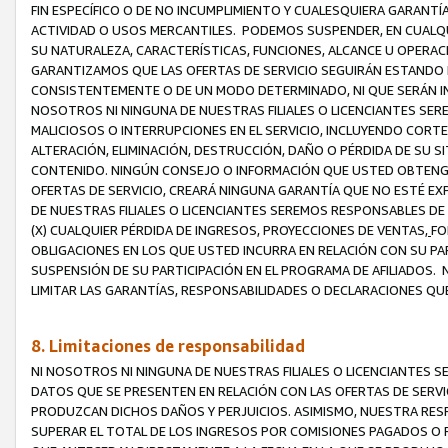
FIN ESPECÍFICO O DE NO INCUMPLIMIENTO Y CUALESQUIERA GARANTÍ
ACTIVIDAD O USOS MERCANTILES. PODEMOS SUSPENDER, EN CUALQU
SU NATURALEZA, CARACTERÍSTICAS, FUNCIONES, ALCANCE U OPERACI
GARANTIZAMOS QUE LAS OFERTAS DE SERVICIO SEGUIRÁN ESTANDO 
CONSISTENTEMENTE O DE UN MODO DETERMINADO, NI QUE SERÁN IN
NOSOTROS NI NINGUNA DE NUESTRAS FILIALES O LICENCIANTES SER
MALICIOSOS O INTERRUPCIONES EN EL SERVICIO, INCLUYENDO CORTES
ALTERACIÓN, ELIMINACIÓN, DESTRUCCIÓN, DAÑO O PÉRDIDA DE SU S
CONTENIDO. NINGÚN CONSEJO O INFORMACIÓN QUE USTED OBTENGA
OFERTAS DE SERVICIO, CREARÁ NINGUNA GARANTÍA QUE NO ESTÉ E
DE NUESTRAS FILIALES O LICENCIANTES SEREMOS RESPONSABLES D
(X) CUALQUIER PÉRDIDA DE INGRESOS, PROYECCIONES DE VENTAS,
FO
OBLIGACIONES EN LOS QUE USTED INCURRA EN RELACIÓN CON SU PART
SUSPENSIÓN DE SU PARTICIPACIÓN EN EL PROGRAMA DE AFILIADOS.
LIMITAR LAS GARANTÍAS, RESPONSABILIDADES O DECLARACIONES QU
8. Limitaciones de responsabilidad
NI NOSOTROS NI NINGUNA DE NUESTRAS FILIALES O LICENCIANTES
DATOS QUE SE PRESENTEN EN RELACIÓN CON LAS OFERTAS DE SERVIC
PRODUZCAN DICHOS DAÑOS Y PERJUICIOS. ASIMISMO, NUESTRA RESP
SUPERAR EL TOTAL DE LOS INGRESOS POR COMISIONES PAGADOS O