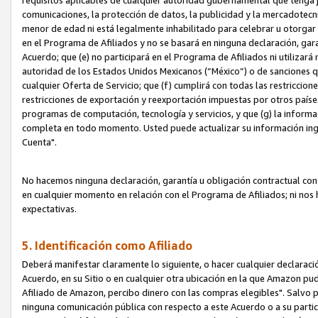
requisitos aplicables de cualquier autoridad gubernamental que tenga j
comunicaciones, la protección de datos, la publicidad y la mercadotecni
menor de edad ni está legalmente inhabilitado para celebrar u otorgar
en el Programa de Afiliados y no se basará en ninguna declaración, ga
Acuerdo; que (e) no participará en el Programa de Afiliados ni utilizará
autoridad de los Estados Unidos Mexicanos (“México”) o de sanciones q
cualquier Oferta de Servicio; que (f) cumplirá con todas las restriccio
restricciones de exportación y reexportación impuestas por otros países
programas de computación, tecnología y servicios, y que (g) la informac
completa en todo momento. Usted puede actualizar su información ingre
Cuenta".
No hacemos ninguna declaración, garantía u obligación contractual con 
en cualquier momento en relación con el Programa de Afiliados; ni no
expectativas.
5. Identificación como Afiliado
Deberá manifestar claramente lo siguiente, o hacer cualquier declarac
Acuerdo, en su Sitio o en cualquier otra ubicación en la que Amazon pu
Afiliado de Amazon, percibo dinero con las compras elegibles". Salvo po
ninguna comunicación pública con respecto a este Acuerdo o a su partici