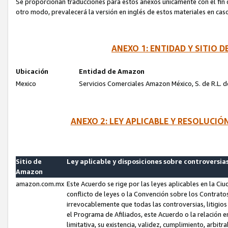
Se proporcionan traducciones para estos anexos únicamente con el fin de
otro modo, prevalecerá la versión en inglés de estos materiales en cas
ANEXO 1: ENTIDAD Y SITIO
Ubicación
Entidad de Amazon
Mexico
Servicios Comerciales Amazon México, S. de R.L. de
ANEXO 2: LEY APLICABLE Y RESOLUCI
Sitio de
Ley aplicable y disposiciones sobre controversia
Amazon
amazon.com.mx
Este Acuerdo se rige por las leyes aplicables en la Ci
conflicto de leyes o la Convención sobre los Contrat
irrevocablemente que todas las controversias, litigio
el Programa de Afiliados, este Acuerdo o la relación 
limitativa, su existencia, validez, cumplimiento, arbit