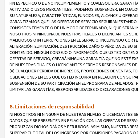
FIN ESPECÍFICO O DE NO INCUMPLIMIENTO Y CUALESQUIERA GARANTÍ
ACTIVIDAD O USOS MERCANTILES. PODEMOS SUSPENDER, EN CUALQU
SU NATURALEZA, CARACTERÍSTICAS, FUNCIONES, ALCANCE U OPERACI
GARANTIZAMOS QUE LAS OFERTAS DE SERVICIO SEGUIRÁN ESTANDO 
CONSISTENTEMENTE O DE UN MODO DETERMINADO, NI QUE SERÁN IN
NOSOTROS NI NINGUNA DE NUESTRAS FILIALES O LICENCIANTES SER
MALICIOSOS O INTERRUPCIONES EN EL SERVICIO, INCLUYENDO CORTES
ALTERACIÓN, ELIMINACIÓN, DESTRUCCIÓN, DAÑO O PÉRDIDA DE SU S
CONTENIDO. NINGÚN CONSEJO O INFORMACIÓN QUE USTED OBTENGA
OFERTAS DE SERVICIO, CREARÁ NINGUNA GARANTÍA QUE NO ESTÉ E
DE NUESTRAS FILIALES O LICENCIANTES SEREMOS RESPONSABLES D
(X) CUALQUIER PÉRDIDA DE INGRESOS, PROYECCIONES DE VENTAS,
FO
OBLIGACIONES EN LOS QUE USTED INCURRA EN RELACIÓN CON SU PART
SUSPENSIÓN DE SU PARTICIPACIÓN EN EL PROGRAMA DE AFILIADOS.
LIMITAR LAS GARANTÍAS, RESPONSABILIDADES O DECLARACIONES QU
8. Limitaciones de responsabilidad
NI NOSOTROS NI NINGUNA DE NUESTRAS FILIALES O LICENCIANTES
DATOS QUE SE PRESENTEN EN RELACIÓN CON LAS OFERTAS DE SERVIC
PRODUZCAN DICHOS DAÑOS Y PERJUICIOS. ASIMISMO, NUESTRA RESP
SUPERAR EL TOTAL DE LOS INGRESOS POR COMISIONES PAGADOS O