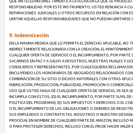
QUE ANTECEDAN DIRECTAMENTE A LA FECHA EN LA QUE SE PRODUJO 
RESPONSABILIDAD. POR ESTE INSTRUMENTO, USTED RENUNCIA A CU
REPARACIONES JUDICIALES U OTROS RECURSOS EN RELACIÓN CON E
LIMITAR AQUELLAS RESPONSABILIDADES QUE NO PUEDAN LIMITARSE 
9. Indemnización
EN LA MÁXIMA MEDIDA QUE LO PERMITA EL DERECHO APLICABLE, N
INDIRECTAMENTE RELACIONADA CON LA CREACIÓN, EL MANTENIMIENT
CUALQUIER OFERTA DE SERVICIO) O EL INCUMPLIMIENTO, POR PARTE
SACARNOS EN PAZ Y A SALVO A NOSOTROS, NUESTRAS FILIALES Y L
CONSEJEROS Y REPRESENTANTES, POR CUALESQUIERA RECLAMACIONE
(INCLUYENDO LOS HONORARIOS DE ABOGADOS) RELACIONADOS CON (A
COMBINACIÓN DE SU SITIO O DICHOS MATERIALES CON OTRAS APLICA
FABRICACIÓN, PRODUCCIÓN, PUBLICIDAD, PROMOCIÓN O COMERCIALIZA
USO QUE USTED HAGA DE CUALQUIER OFERTA DE SERVICIO, YA SEA 
INCUMPLA CON ÉSTOS; (D) EL INCUMPLIMIENTO, POR PARTE SUYA, 
POLÍTICA DEL PROGRAMA); (E) SUS IMPUESTOS Y DERECHOS O EL CO
O EL INCUMPLIMIENTO DE LAS OBLIGACIONES O DEBERES DE REGISTR
SUS EMPLEADOS O CONTRATISTAS. NOSOTROS O NUESTRO DESIGNA
PROCESAL EN NOMBRE DE CUALQUIER PARTE DE AMAZON, INCLUSO M
O PARA PROTEGER DERECHOS, INCLUSO CON EL FIN DE HACER VALER 