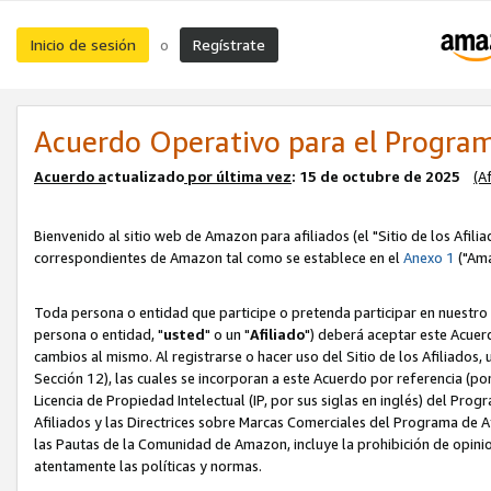
Inicio de sesión
Regístrate
o
Acuerdo Operativo para el Program
Acuerdo a
ctualizado
por ú
l
tima vez
: 15 de octubre de 2025
(A
Bienvenido al sitio web de Amazon para afiliados (el "Sitio de los Afili
correspondientes de Amazon tal como se establece en el
Anexo 1
("Ama
Toda persona o entidad que participe o pretenda participar en nuestro
persona o entidad, "
usted
" o un "
Afiliado
") deberá aceptar este Acuer
cambios al mismo. Al registrarse o hacer uso del Sitio de los Afiliados
Sección 12), las cuales se incorporan a este Acuerdo por referencia (po
Licencia de Propiedad Intelectual (IP, por sus siglas en inglés) del Pr
Afiliados y las Directrices sobre Marcas Comerciales del Programa de A
las Pautas de la Comunidad de Amazon, incluye la prohibición de opinio
atentamente las políticas y normas.