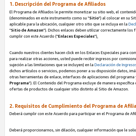
1. Descripción del Programa de Afiliados
El Programa de Afiliados le permite monetizar su sitio web, el contenid
(denominados en este instrumento como su "
Sitio
") al colocar en su Si
aplicable para la ubicación, cualquier otro sitio que se incluya en la
Decl
"
Sitio de Amazon
"). Dichos enlaces deben utilizar correctamente los 
cumplir con este Acuerdo ("
Enlaces
Especiales
")
.
Cuando nuestros clientes hacen click en los Enlaces Especiales para com
para realizar otras acciones, usted puede recibir ingresos por comisio
sujeción a las limitaciones que se incluyen) en la
Declaración de Ingreso
dichos artículos o servicios, podemos poner a su disposición datos, im
otras herramientas de enlace, interfaces de aplicaciones del programa 
Programa
"). El Contenido del Programa excluye de manera específica 
ofertas de productos de cualquier sitio distinto al Sitio de Amazon.
2. Requisitos de Cumplimiento del Programa de Afili
Deberá cumplir con este Acuerdo para participar en el Programa de Afil
Deberá proporcionarnos, sin dilación, cualquier información que le sol