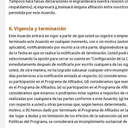
Tampoco hará falsas declaraciones ni engrandecerá nuestra relación co
respaldamos), n
i
expresará
o
insinuará ninguna afiliación entre nosotr
permitida por este Acuerdo.
6. Vigencia y terminación
Este Acuerdo entrará en vigor a partir de que usted se registre o empi
terminado este Acuerdo en cualquier momento, con o sin motivo (automát
aplicable), notificándoselo por escrito a la otra parte; disponiéndose q
de la fecha en que se realice la notificación de terminación. Usted podrá
seleccionando la opción para cerrar su cuenta en "Configuración de l
inmediatamente después de notificarle por escrito cualquiera de las sigu
usted, de otra manera, no ha logrado subsanar cualquier otro incumpli
días posteriores a la notificación enviada al respecto; (c) consideram
su participación en el Programa de Afiliados; (d) consideramos que nue
en el Programa de Afiliados; (e) su participación en el Programa de Afil
consideramos que estamos o podríamos estar sujetos a requisitos de re
realizadas por cualquiera de las partes conforme a este Acuerdo; (g)
con respecto a usted u otras personas que, según hemos determinado, e
motivo, o (h) hemos dado por terminado el Programa de Afiliados en l
dar lugar a dudas y sin limitación de los efectos de la subsección (a) a
Políticas del Programa, se considerará un incumplimiento sustancial d