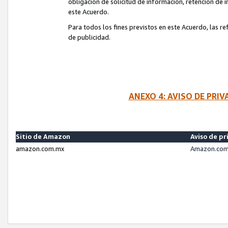
obligación de solicitud de información, retención de
este Acuerdo.
Para todos los fines previstos en este Acuerdo, las r
de publicidad.
ANEXO 4: AVISO DE PRI
Sitio de Amazon
Aviso de pr
amazon.com.mx
Amazon.com.