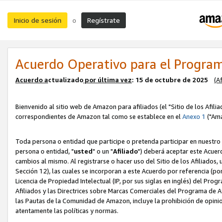
Inicio de sesión
Regístrate
o
Acuerdo Operativo para el Program
Acuerdo a
ctualizado
por ú
l
tima vez
: 15 de octubre de 2025
(A
Bienvenido al sitio web de Amazon para afiliados (el "Sitio de los Afili
correspondientes de Amazon tal como se establece en el
Anexo 1
("Ama
Toda persona o entidad que participe o pretenda participar en nuestro
persona o entidad, "
usted
" o un "
Afiliado
") deberá aceptar este Acuer
cambios al mismo. Al registrarse o hacer uso del Sitio de los Afiliados
Sección 12), las cuales se incorporan a este Acuerdo por referencia (po
Licencia de Propiedad Intelectual (IP, por sus siglas en inglés) del Pr
Afiliados y las Directrices sobre Marcas Comerciales del Programa de A
las Pautas de la Comunidad de Amazon, incluye la prohibición de opinio
atentamente las políticas y normas.