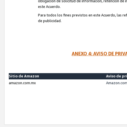
obligación de solicitud de información, retención de
este Acuerdo.
Para todos los fines previstos en este Acuerdo, las r
de publicidad.
ANEXO 4: AVISO DE PRI
Sitio de Amazon
Aviso de pr
amazon.com.mx
Amazon.com.