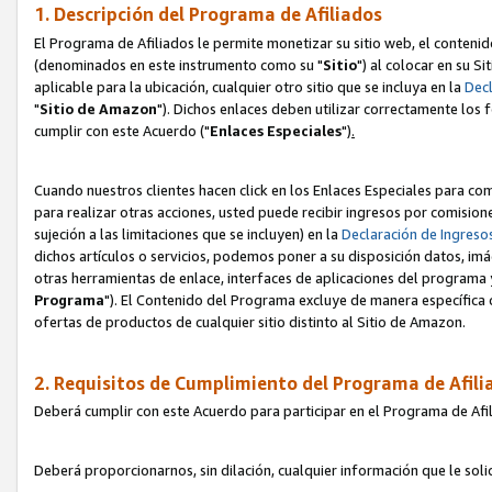
1. Descripción del Programa de Afiliados
El Programa de Afiliados le permite monetizar su sitio web, el contenid
(denominados en este instrumento como su "
Sitio
") al colocar en su Si
aplicable para la ubicación, cualquier otro sitio que se incluya en la
Decl
"
Sitio de Amazon
"). Dichos enlaces deben utilizar correctamente los 
cumplir con este Acuerdo ("
Enlaces
Especiales
")
.
Cuando nuestros clientes hacen click en los Enlaces Especiales para com
para realizar otras acciones, usted puede recibir ingresos por comisio
sujeción a las limitaciones que se incluyen) en la
Declaración de Ingreso
dichos artículos o servicios, podemos poner a su disposición datos, im
otras herramientas de enlace, interfaces de aplicaciones del programa 
Programa
"). El Contenido del Programa excluye de manera específica 
ofertas de productos de cualquier sitio distinto al Sitio de Amazon.
2. Requisitos de Cumplimiento del Programa de Afili
Deberá cumplir con este Acuerdo para participar en el Programa de Afil
Deberá proporcionarnos, sin dilación, cualquier información que le sol