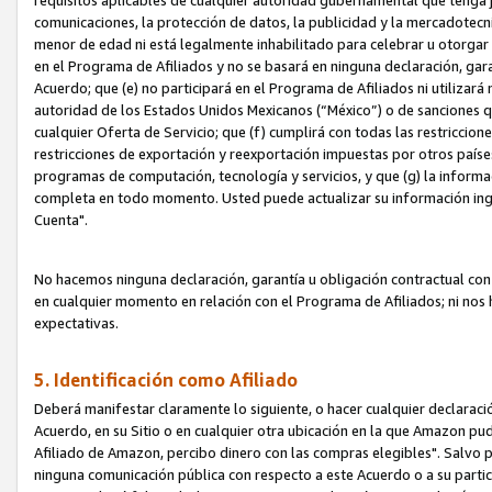
requisitos aplicables de cualquier autoridad gubernamental que tenga j
comunicaciones, la protección de datos, la publicidad y la mercadotecni
menor de edad ni está legalmente inhabilitado para celebrar u otorgar
en el Programa de Afiliados y no se basará en ninguna declaración, ga
Acuerdo; que (e) no participará en el Programa de Afiliados ni utilizará
autoridad de los Estados Unidos Mexicanos (“México”) o de sanciones q
cualquier Oferta de Servicio; que (f) cumplirá con todas las restriccio
restricciones de exportación y reexportación impuestas por otros países
programas de computación, tecnología y servicios, y que (g) la informac
completa en todo momento. Usted puede actualizar su información ingre
Cuenta".
No hacemos ninguna declaración, garantía u obligación contractual con 
en cualquier momento en relación con el Programa de Afiliados; ni no
expectativas.
5. Identificación como Afiliado
Deberá manifestar claramente lo siguiente, o hacer cualquier declarac
Acuerdo, en su Sitio o en cualquier otra ubicación en la que Amazon pu
Afiliado de Amazon, percibo dinero con las compras elegibles". Salvo po
ninguna comunicación pública con respecto a este Acuerdo o a su partici