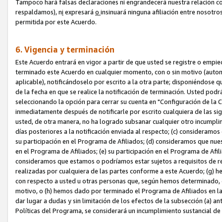
Tampoco hará falsas declaraciones ni engrandecerá nuestra relación co
respaldamos), n
i
expresará
o
insinuará ninguna afiliación entre nosotr
permitida por este Acuerdo.
6. Vigencia y terminación
Este Acuerdo entrará en vigor a partir de que usted se registre o empi
terminado este Acuerdo en cualquier momento, con o sin motivo (automát
aplicable), notificándoselo por escrito a la otra parte; disponiéndose q
de la fecha en que se realice la notificación de terminación. Usted podrá
seleccionando la opción para cerrar su cuenta en "Configuración de l
inmediatamente después de notificarle por escrito cualquiera de las sigu
usted, de otra manera, no ha logrado subsanar cualquier otro incumpli
días posteriores a la notificación enviada al respecto; (c) consideram
su participación en el Programa de Afiliados; (d) consideramos que nue
en el Programa de Afiliados; (e) su participación en el Programa de Afil
consideramos que estamos o podríamos estar sujetos a requisitos de re
realizadas por cualquiera de las partes conforme a este Acuerdo; (g)
con respecto a usted u otras personas que, según hemos determinado, e
motivo, o (h) hemos dado por terminado el Programa de Afiliados en l
dar lugar a dudas y sin limitación de los efectos de la subsección (a) a
Políticas del Programa, se considerará un incumplimiento sustancial d