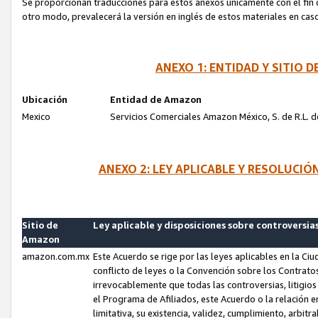
Se proporcionan traducciones para estos anexos únicamente con el fin de
otro modo, prevalecerá la versión en inglés de estos materiales en cas
ANEXO 1: ENTIDAD Y SITIO
Ubicación
Entidad de Amazon
Mexico
Servicios Comerciales Amazon México, S. de R.L. de
ANEXO 2: LEY APLICABLE Y RESOLUCI
Sitio de
Ley aplicable y disposiciones sobre controversia
Amazon
amazon.com.mx
Este Acuerdo se rige por las leyes aplicables en la Ci
conflicto de leyes o la Convención sobre los Contrat
irrevocablemente que todas las controversias, litigio
el Programa de Afiliados, este Acuerdo o la relación 
limitativa, su existencia, validez, cumplimiento, arbit