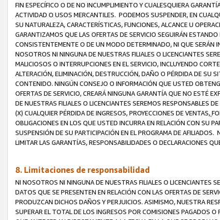
FIN ESPECÍFICO O DE NO INCUMPLIMIENTO Y CUALESQUIERA GARANTÍ
ACTIVIDAD O USOS MERCANTILES. PODEMOS SUSPENDER, EN CUALQU
SU NATURALEZA, CARACTERÍSTICAS, FUNCIONES, ALCANCE U OPERACI
GARANTIZAMOS QUE LAS OFERTAS DE SERVICIO SEGUIRÁN ESTANDO 
CONSISTENTEMENTE O DE UN MODO DETERMINADO, NI QUE SERÁN IN
NOSOTROS NI NINGUNA DE NUESTRAS FILIALES O LICENCIANTES SER
MALICIOSOS O INTERRUPCIONES EN EL SERVICIO, INCLUYENDO CORTES
ALTERACIÓN, ELIMINACIÓN, DESTRUCCIÓN, DAÑO O PÉRDIDA DE SU S
CONTENIDO. NINGÚN CONSEJO O INFORMACIÓN QUE USTED OBTENGA
OFERTAS DE SERVICIO, CREARÁ NINGUNA GARANTÍA QUE NO ESTÉ E
DE NUESTRAS FILIALES O LICENCIANTES SEREMOS RESPONSABLES D
(X) CUALQUIER PÉRDIDA DE INGRESOS, PROYECCIONES DE VENTAS,
FO
OBLIGACIONES EN LOS QUE USTED INCURRA EN RELACIÓN CON SU PART
SUSPENSIÓN DE SU PARTICIPACIÓN EN EL PROGRAMA DE AFILIADOS.
LIMITAR LAS GARANTÍAS, RESPONSABILIDADES O DECLARACIONES QU
8. Limitaciones de responsabilidad
NI NOSOTROS NI NINGUNA DE NUESTRAS FILIALES O LICENCIANTES
DATOS QUE SE PRESENTEN EN RELACIÓN CON LAS OFERTAS DE SERVIC
PRODUZCAN DICHOS DAÑOS Y PERJUICIOS. ASIMISMO, NUESTRA RESP
SUPERAR EL TOTAL DE LOS INGRESOS POR COMISIONES PAGADOS O