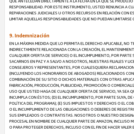
QUE ANTECEDAN DIRECTAMENTE A LA FECHA EN LA QUE SE PRODUJO 
RESPONSABILIDAD. POR ESTE INSTRUMENTO, USTED RENUNCIA A CU
REPARACIONES JUDICIALES U OTROS RECURSOS EN RELACIÓN CON E
LIMITAR AQUELLAS RESPONSABILIDADES QUE NO PUEDAN LIMITARSE 
9. Indemnización
EN LA MÁXIMA MEDIDA QUE LO PERMITA EL DERECHO APLICABLE, N
INDIRECTAMENTE RELACIONADA CON LA CREACIÓN, EL MANTENIMIENT
CUALQUIER OFERTA DE SERVICIO) O EL INCUMPLIMIENTO, POR PARTE
SACARNOS EN PAZ Y A SALVO A NOSOTROS, NUESTRAS FILIALES Y L
CONSEJEROS Y REPRESENTANTES, POR CUALESQUIERA RECLAMACIONE
(INCLUYENDO LOS HONORARIOS DE ABOGADOS) RELACIONADOS CON (A
COMBINACIÓN DE SU SITIO O DICHOS MATERIALES CON OTRAS APLICA
FABRICACIÓN, PRODUCCIÓN, PUBLICIDAD, PROMOCIÓN O COMERCIALIZA
USO QUE USTED HAGA DE CUALQUIER OFERTA DE SERVICIO, YA SEA 
INCUMPLA CON ÉSTOS; (D) EL INCUMPLIMIENTO, POR PARTE SUYA, 
POLÍTICA DEL PROGRAMA); (E) SUS IMPUESTOS Y DERECHOS O EL CO
O EL INCUMPLIMIENTO DE LAS OBLIGACIONES O DEBERES DE REGISTR
SUS EMPLEADOS O CONTRATISTAS. NOSOTROS O NUESTRO DESIGNA
PROCESAL EN NOMBRE DE CUALQUIER PARTE DE AMAZON, INCLUSO M
O PARA PROTEGER DERECHOS, INCLUSO CON EL FIN DE HACER VALER 