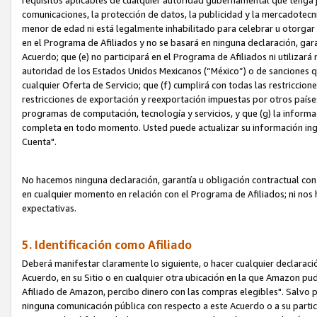
requisitos aplicables de cualquier autoridad gubernamental que tenga j
comunicaciones, la protección de datos, la publicidad y la mercadotecni
menor de edad ni está legalmente inhabilitado para celebrar u otorgar
en el Programa de Afiliados y no se basará en ninguna declaración, ga
Acuerdo; que (e) no participará en el Programa de Afiliados ni utilizará
autoridad de los Estados Unidos Mexicanos (“México”) o de sanciones q
cualquier Oferta de Servicio; que (f) cumplirá con todas las restriccio
restricciones de exportación y reexportación impuestas por otros países
programas de computación, tecnología y servicios, y que (g) la informac
completa en todo momento. Usted puede actualizar su información ingre
Cuenta".
No hacemos ninguna declaración, garantía u obligación contractual con 
en cualquier momento en relación con el Programa de Afiliados; ni no
expectativas.
5. Identificación como Afiliado
Deberá manifestar claramente lo siguiente, o hacer cualquier declarac
Acuerdo, en su Sitio o en cualquier otra ubicación en la que Amazon pu
Afiliado de Amazon, percibo dinero con las compras elegibles". Salvo po
ninguna comunicación pública con respecto a este Acuerdo o a su partici