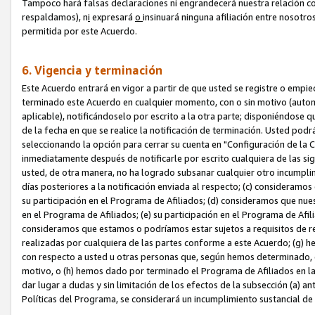
Tampoco hará falsas declaraciones ni engrandecerá nuestra relación co
respaldamos), n
i
expresará
o
insinuará ninguna afiliación entre nosotr
permitida por este Acuerdo.
6. Vigencia y terminación
Este Acuerdo entrará en vigor a partir de que usted se registre o empi
terminado este Acuerdo en cualquier momento, con o sin motivo (automát
aplicable), notificándoselo por escrito a la otra parte; disponiéndose q
de la fecha en que se realice la notificación de terminación. Usted podrá
seleccionando la opción para cerrar su cuenta en "Configuración de l
inmediatamente después de notificarle por escrito cualquiera de las sigu
usted, de otra manera, no ha logrado subsanar cualquier otro incumpli
días posteriores a la notificación enviada al respecto; (c) consideram
su participación en el Programa de Afiliados; (d) consideramos que nue
en el Programa de Afiliados; (e) su participación en el Programa de Afil
consideramos que estamos o podríamos estar sujetos a requisitos de re
realizadas por cualquiera de las partes conforme a este Acuerdo; (g)
con respecto a usted u otras personas que, según hemos determinado, e
motivo, o (h) hemos dado por terminado el Programa de Afiliados en l
dar lugar a dudas y sin limitación de los efectos de la subsección (a) a
Políticas del Programa, se considerará un incumplimiento sustancial d