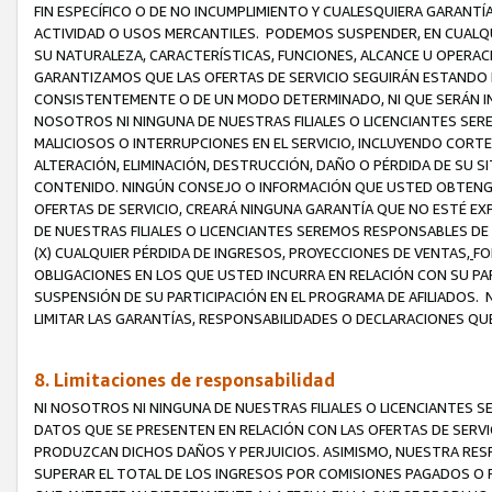
FIN ESPECÍFICO O DE NO INCUMPLIMIENTO Y CUALESQUIERA GARANTÍ
ACTIVIDAD O USOS MERCANTILES. PODEMOS SUSPENDER, EN CUALQU
SU NATURALEZA, CARACTERÍSTICAS, FUNCIONES, ALCANCE U OPERACI
GARANTIZAMOS QUE LAS OFERTAS DE SERVICIO SEGUIRÁN ESTANDO 
CONSISTENTEMENTE O DE UN MODO DETERMINADO, NI QUE SERÁN IN
NOSOTROS NI NINGUNA DE NUESTRAS FILIALES O LICENCIANTES SER
MALICIOSOS O INTERRUPCIONES EN EL SERVICIO, INCLUYENDO CORTES
ALTERACIÓN, ELIMINACIÓN, DESTRUCCIÓN, DAÑO O PÉRDIDA DE SU S
CONTENIDO. NINGÚN CONSEJO O INFORMACIÓN QUE USTED OBTENGA
OFERTAS DE SERVICIO, CREARÁ NINGUNA GARANTÍA QUE NO ESTÉ E
DE NUESTRAS FILIALES O LICENCIANTES SEREMOS RESPONSABLES D
(X) CUALQUIER PÉRDIDA DE INGRESOS, PROYECCIONES DE VENTAS,
FO
OBLIGACIONES EN LOS QUE USTED INCURRA EN RELACIÓN CON SU PART
SUSPENSIÓN DE SU PARTICIPACIÓN EN EL PROGRAMA DE AFILIADOS.
LIMITAR LAS GARANTÍAS, RESPONSABILIDADES O DECLARACIONES QU
8. Limitaciones de responsabilidad
NI NOSOTROS NI NINGUNA DE NUESTRAS FILIALES O LICENCIANTES
DATOS QUE SE PRESENTEN EN RELACIÓN CON LAS OFERTAS DE SERVIC
PRODUZCAN DICHOS DAÑOS Y PERJUICIOS. ASIMISMO, NUESTRA RESP
SUPERAR EL TOTAL DE LOS INGRESOS POR COMISIONES PAGADOS O