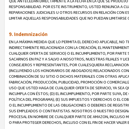
QUE ANTECEDAN DIRECTAMENTE A LA FECHA EN LA QUE SE PRODUJO 
RESPONSABILIDAD. POR ESTE INSTRUMENTO, USTED RENUNCIA A CU
REPARACIONES JUDICIALES U OTROS RECURSOS EN RELACIÓN CON E
LIMITAR AQUELLAS RESPONSABILIDADES QUE NO PUEDAN LIMITARSE 
9. Indemnización
EN LA MÁXIMA MEDIDA QUE LO PERMITA EL DERECHO APLICABLE, N
INDIRECTAMENTE RELACIONADA CON LA CREACIÓN, EL MANTENIMIENT
CUALQUIER OFERTA DE SERVICIO) O EL INCUMPLIMIENTO, POR PARTE
SACARNOS EN PAZ Y A SALVO A NOSOTROS, NUESTRAS FILIALES Y L
CONSEJEROS Y REPRESENTANTES, POR CUALESQUIERA RECLAMACIONE
(INCLUYENDO LOS HONORARIOS DE ABOGADOS) RELACIONADOS CON (A
COMBINACIÓN DE SU SITIO O DICHOS MATERIALES CON OTRAS APLICA
FABRICACIÓN, PRODUCCIÓN, PUBLICIDAD, PROMOCIÓN O COMERCIALIZA
USO QUE USTED HAGA DE CUALQUIER OFERTA DE SERVICIO, YA SEA 
INCUMPLA CON ÉSTOS; (D) EL INCUMPLIMIENTO, POR PARTE SUYA, 
POLÍTICA DEL PROGRAMA); (E) SUS IMPUESTOS Y DERECHOS O EL CO
O EL INCUMPLIMIENTO DE LAS OBLIGACIONES O DEBERES DE REGISTR
SUS EMPLEADOS O CONTRATISTAS. NOSOTROS O NUESTRO DESIGNA
PROCESAL EN NOMBRE DE CUALQUIER PARTE DE AMAZON, INCLUSO M
O PARA PROTEGER DERECHOS, INCLUSO CON EL FIN DE HACER VALER 