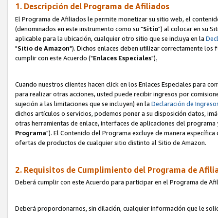
1. Descripción del Programa de Afiliados
El Programa de Afiliados le permite monetizar su sitio web, el contenid
(denominados en este instrumento como su "
Sitio
") al colocar en su Si
aplicable para la ubicación, cualquier otro sitio que se incluya en la
Decl
"
Sitio de Amazon
"). Dichos enlaces deben utilizar correctamente los 
cumplir con este Acuerdo ("
Enlaces
Especiales
")
.
Cuando nuestros clientes hacen click en los Enlaces Especiales para com
para realizar otras acciones, usted puede recibir ingresos por comisio
sujeción a las limitaciones que se incluyen) en la
Declaración de Ingreso
dichos artículos o servicios, podemos poner a su disposición datos, im
otras herramientas de enlace, interfaces de aplicaciones del programa 
Programa
"). El Contenido del Programa excluye de manera específica 
ofertas de productos de cualquier sitio distinto al Sitio de Amazon.
2. Requisitos de Cumplimiento del Programa de Afili
Deberá cumplir con este Acuerdo para participar en el Programa de Afil
Deberá proporcionarnos, sin dilación, cualquier información que le sol