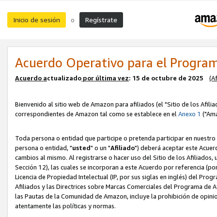
Inicio de sesión
Regístrate
o
Acuerdo Operativo para el Program
Acuerdo a
ctualizado
por ú
l
tima vez
: 15 de octubre de 2025
(A
Bienvenido al sitio web de Amazon para afiliados (el "Sitio de los Afili
correspondientes de Amazon tal como se establece en el
Anexo 1
("Ama
Toda persona o entidad que participe o pretenda participar en nuestro
persona o entidad, "
usted
" o un "
Afiliado
") deberá aceptar este Acuer
cambios al mismo. Al registrarse o hacer uso del Sitio de los Afiliados
Sección 12), las cuales se incorporan a este Acuerdo por referencia (po
Licencia de Propiedad Intelectual (IP, por sus siglas en inglés) del Pr
Afiliados y las Directrices sobre Marcas Comerciales del Programa de A
las Pautas de la Comunidad de Amazon, incluye la prohibición de opinio
atentamente las políticas y normas.