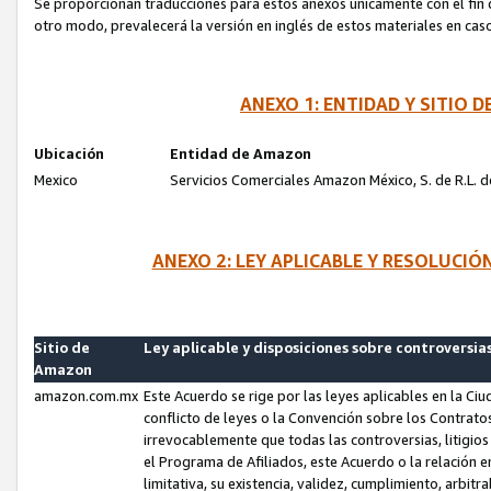
Se proporcionan traducciones para estos anexos únicamente con el fin de
otro modo, prevalecerá la versión en inglés de estos materiales en cas
ANEXO 1: ENTIDAD Y SITIO
Ubicación
Entidad de Amazon
Mexico
Servicios Comerciales Amazon México, S. de R.L. de
ANEXO 2: LEY APLICABLE Y RESOLUCI
Sitio de
Ley aplicable y disposiciones sobre controversia
Amazon
amazon.com.mx
Este Acuerdo se rige por las leyes aplicables en la Ci
conflicto de leyes o la Convención sobre los Contrat
irrevocablemente que todas las controversias, litigio
el Programa de Afiliados, este Acuerdo o la relación 
limitativa, su existencia, validez, cumplimiento, arbit