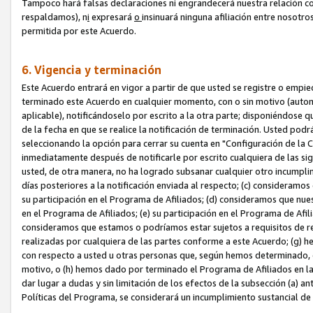
Tampoco hará falsas declaraciones ni engrandecerá nuestra relación co
respaldamos), n
i
expresará
o
insinuará ninguna afiliación entre nosotr
permitida por este Acuerdo.
6. Vigencia y terminación
Este Acuerdo entrará en vigor a partir de que usted se registre o empi
terminado este Acuerdo en cualquier momento, con o sin motivo (automát
aplicable), notificándoselo por escrito a la otra parte; disponiéndose q
de la fecha en que se realice la notificación de terminación. Usted podrá
seleccionando la opción para cerrar su cuenta en "Configuración de l
inmediatamente después de notificarle por escrito cualquiera de las sigu
usted, de otra manera, no ha logrado subsanar cualquier otro incumpli
días posteriores a la notificación enviada al respecto; (c) consideram
su participación en el Programa de Afiliados; (d) consideramos que nue
en el Programa de Afiliados; (e) su participación en el Programa de Afil
consideramos que estamos o podríamos estar sujetos a requisitos de re
realizadas por cualquiera de las partes conforme a este Acuerdo; (g)
con respecto a usted u otras personas que, según hemos determinado, e
motivo, o (h) hemos dado por terminado el Programa de Afiliados en l
dar lugar a dudas y sin limitación de los efectos de la subsección (a) a
Políticas del Programa, se considerará un incumplimiento sustancial d