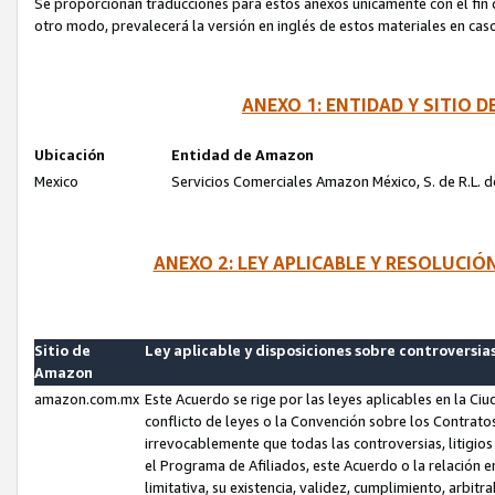
Se proporcionan traducciones para estos anexos únicamente con el fin de
otro modo, prevalecerá la versión en inglés de estos materiales en cas
ANEXO 1: ENTIDAD Y SITIO
Ubicación
Entidad de Amazon
Mexico
Servicios Comerciales Amazon México, S. de R.L. de
ANEXO 2: LEY APLICABLE Y RESOLUCI
Sitio de
Ley aplicable y disposiciones sobre controversia
Amazon
amazon.com.mx
Este Acuerdo se rige por las leyes aplicables en la Ci
conflicto de leyes o la Convención sobre los Contrat
irrevocablemente que todas las controversias, litigio
el Programa de Afiliados, este Acuerdo o la relación 
limitativa, su existencia, validez, cumplimiento, arbit