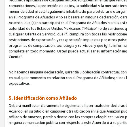
requisitos aplicables de cualquier autoridad gubernamental que tenga j
comunicaciones, la protección de datos, la publicidad y la mercadotecni
menor de edad ni está legalmente inhabilitado para celebrar u otorgar
en el Programa de Afiliados y no se basará en ninguna declaración, ga
Acuerdo; que (e) no participará en el Programa de Afiliados ni utilizará
autoridad de los Estados Unidos Mexicanos (“México”) o de sanciones q
cualquier Oferta de Servicio; que (f) cumplirá con todas las restriccio
restricciones de exportación y reexportación impuestas por otros países
programas de computación, tecnología y servicios, y que (g) la informac
completa en todo momento. Usted puede actualizar su información ingre
Cuenta".
No hacemos ninguna declaración, garantía u obligación contractual con 
en cualquier momento en relación con el Programa de Afiliados; ni no
expectativas.
5. Identificación como Afiliado
Deberá manifestar claramente lo siguiente, o hacer cualquier declarac
Acuerdo, en su Sitio o en cualquier otra ubicación en la que Amazon pu
Afiliado de Amazon, percibo dinero con las compras elegibles". Salvo po
ninguna comunicación pública con respecto a este Acuerdo o a su partici