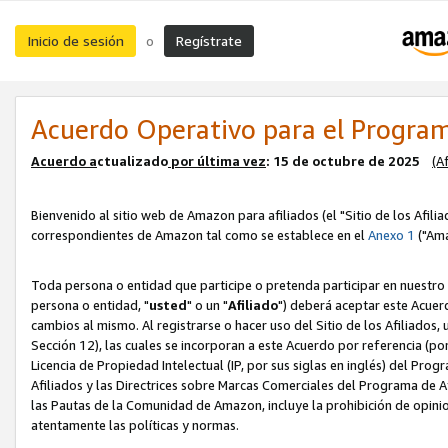
Inicio de sesión
Regístrate
o
Acuerdo Operativo para el Program
Acuerdo a
ctualizado
por ú
l
tima vez
: 15 de octubre de 2025
(A
Bienvenido al sitio web de Amazon para afiliados (el "Sitio de los Afili
correspondientes de Amazon tal como se establece en el
Anexo 1
("Ama
Toda persona o entidad que participe o pretenda participar en nuestro
persona o entidad, "
usted
" o un "
Afiliado
") deberá aceptar este Acuer
cambios al mismo. Al registrarse o hacer uso del Sitio de los Afiliados
Sección 12), las cuales se incorporan a este Acuerdo por referencia (po
Licencia de Propiedad Intelectual (IP, por sus siglas en inglés) del Pr
Afiliados y las Directrices sobre Marcas Comerciales del Programa de A
las Pautas de la Comunidad de Amazon, incluye la prohibición de opinio
atentamente las políticas y normas.