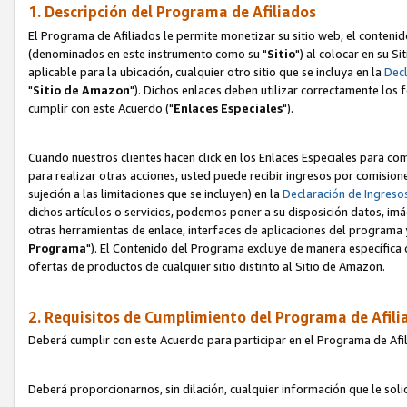
1. Descripción del Programa de Afiliados
El Programa de Afiliados le permite monetizar su sitio web, el contenid
(denominados en este instrumento como su "
Sitio
") al colocar en su Si
aplicable para la ubicación, cualquier otro sitio que se incluya en la
Decl
"
Sitio de Amazon
"). Dichos enlaces deben utilizar correctamente los 
cumplir con este Acuerdo ("
Enlaces
Especiales
")
.
Cuando nuestros clientes hacen click en los Enlaces Especiales para com
para realizar otras acciones, usted puede recibir ingresos por comisio
sujeción a las limitaciones que se incluyen) en la
Declaración de Ingreso
dichos artículos o servicios, podemos poner a su disposición datos, im
otras herramientas de enlace, interfaces de aplicaciones del programa 
Programa
"). El Contenido del Programa excluye de manera específica 
ofertas de productos de cualquier sitio distinto al Sitio de Amazon.
2. Requisitos de Cumplimiento del Programa de Afili
Deberá cumplir con este Acuerdo para participar en el Programa de Afil
Deberá proporcionarnos, sin dilación, cualquier información que le sol