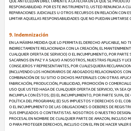
QUE ANTECEDAN DIRECTAMENTE A LA FECHA EN LA QUE SE PRODUJO 
RESPONSABILIDAD. POR ESTE INSTRUMENTO, USTED RENUNCIA A CU
REPARACIONES JUDICIALES U OTROS RECURSOS EN RELACIÓN CON E
LIMITAR AQUELLAS RESPONSABILIDADES QUE NO PUEDAN LIMITARSE 
9. Indemnización
EN LA MÁXIMA MEDIDA QUE LO PERMITA EL DERECHO APLICABLE, N
INDIRECTAMENTE RELACIONADA CON LA CREACIÓN, EL MANTENIMIENT
CUALQUIER OFERTA DE SERVICIO) O EL INCUMPLIMIENTO, POR PARTE
SACARNOS EN PAZ Y A SALVO A NOSOTROS, NUESTRAS FILIALES Y L
CONSEJEROS Y REPRESENTANTES, POR CUALESQUIERA RECLAMACIONE
(INCLUYENDO LOS HONORARIOS DE ABOGADOS) RELACIONADOS CON (A
COMBINACIÓN DE SU SITIO O DICHOS MATERIALES CON OTRAS APLICA
FABRICACIÓN, PRODUCCIÓN, PUBLICIDAD, PROMOCIÓN O COMERCIALIZA
USO QUE USTED HAGA DE CUALQUIER OFERTA DE SERVICIO, YA SEA 
INCUMPLA CON ÉSTOS; (D) EL INCUMPLIMIENTO, POR PARTE SUYA, 
POLÍTICA DEL PROGRAMA); (E) SUS IMPUESTOS Y DERECHOS O EL CO
O EL INCUMPLIMIENTO DE LAS OBLIGACIONES O DEBERES DE REGISTR
SUS EMPLEADOS O CONTRATISTAS. NOSOTROS O NUESTRO DESIGNA
PROCESAL EN NOMBRE DE CUALQUIER PARTE DE AMAZON, INCLUSO M
O PARA PROTEGER DERECHOS, INCLUSO CON EL FIN DE HACER VALER 