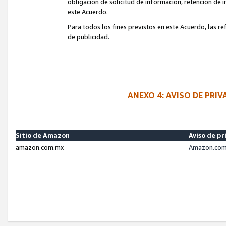
obligación de solicitud de información, retención de
este Acuerdo.
Para todos los fines previstos en este Acuerdo, las r
de publicidad.
ANEXO 4: AVISO DE PRI
Sitio de Amazon
Aviso de pr
amazon.com.mx
Amazon.com.