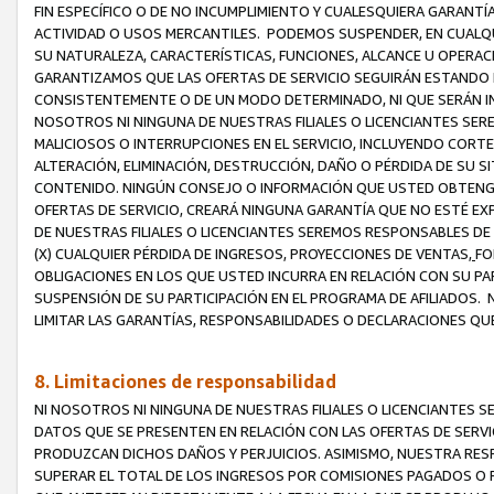
FIN ESPECÍFICO O DE NO INCUMPLIMIENTO Y CUALESQUIERA GARANTÍ
ACTIVIDAD O USOS MERCANTILES. PODEMOS SUSPENDER, EN CUALQU
SU NATURALEZA, CARACTERÍSTICAS, FUNCIONES, ALCANCE U OPERACI
GARANTIZAMOS QUE LAS OFERTAS DE SERVICIO SEGUIRÁN ESTANDO 
CONSISTENTEMENTE O DE UN MODO DETERMINADO, NI QUE SERÁN IN
NOSOTROS NI NINGUNA DE NUESTRAS FILIALES O LICENCIANTES SER
MALICIOSOS O INTERRUPCIONES EN EL SERVICIO, INCLUYENDO CORTES
ALTERACIÓN, ELIMINACIÓN, DESTRUCCIÓN, DAÑO O PÉRDIDA DE SU S
CONTENIDO. NINGÚN CONSEJO O INFORMACIÓN QUE USTED OBTENGA
OFERTAS DE SERVICIO, CREARÁ NINGUNA GARANTÍA QUE NO ESTÉ E
DE NUESTRAS FILIALES O LICENCIANTES SEREMOS RESPONSABLES D
(X) CUALQUIER PÉRDIDA DE INGRESOS, PROYECCIONES DE VENTAS,
FO
OBLIGACIONES EN LOS QUE USTED INCURRA EN RELACIÓN CON SU PART
SUSPENSIÓN DE SU PARTICIPACIÓN EN EL PROGRAMA DE AFILIADOS.
LIMITAR LAS GARANTÍAS, RESPONSABILIDADES O DECLARACIONES QU
8. Limitaciones de responsabilidad
NI NOSOTROS NI NINGUNA DE NUESTRAS FILIALES O LICENCIANTES
DATOS QUE SE PRESENTEN EN RELACIÓN CON LAS OFERTAS DE SERVIC
PRODUZCAN DICHOS DAÑOS Y PERJUICIOS. ASIMISMO, NUESTRA RESP
SUPERAR EL TOTAL DE LOS INGRESOS POR COMISIONES PAGADOS O