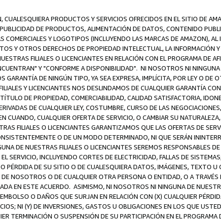
N, CUALESQUIERA PRODUCTOS Y SERVICIOS OFRECIDOS EN EL SITIO DE AM
A PUBLICIDAD DE PRODUCTOS, ALIMENTACIÓN DE DATOS, CONTENIDO PUB
CAS COMERCIALES Y LOGOTIPOS (INCLUYENDO LAS MARCAS DE AMAZON), AL
EXTOS Y OTROS DERECHOS DE PROPIEDAD INTELECTUAL, LA INFORMACIÓN
ESTRAS FILIALES O LICENCIANTES EN RELACIÓN CON EL PROGRAMA DE AF
NCUENTRAN" Y "CONFORME A DISPONIBILIDAD". NI NOSOTROS NI NINGUNA 
ARANTÍA DE NINGÚN TIPO, YA SEA EXPRESA, IMPLÍCITA, POR LEY O DE 
LIALES Y LICENCIANTES NOS DESLINDAMOS DE CUALQUIER GARANTÍA CON 
TÍTULO DE PROPIEDAD, COMERCIABILIDAD, CALIDAD SATISFACTORIA, IDONE
ERIVADAS DE CUALQUIER LEY, COSTUMBRE, CURSO DE LAS NEGOCIACIONE
N CUANDO, CUALQUIER OFERTA DE SERVICIO, O CAMBIAR SU NATURALEZA,
RAS FILIALES O LICENCIANTES GARANTIZAMOS QUE LAS OFERTAS DE SERV
NSISTENTEMENTE O DE UN MODO DETERMINADO, NI QUE SERÁN ININTERRU
A DE NUESTRAS FILIALES O LICENCIANTES SEREMOS RESPONSABLES DE (A
L SERVICIO, INCLUYENDO CORTES DE ELECTRICIDAD, FALLAS DE SISTEMAS;
 O PÉRDIDA DE SU SITIO O DE CUALESQUIERA DATOS, IMÁGENES, TEXTO 
E NOSOTROS O DE CUALQUIER OTRA PERSONA O ENTIDAD, O A TRAVÉS D
DA EN ESTE ACUERDO. ASIMISMO, NI NOSOTROS NI NINGUNA DE NUESTRA
MBOLSO O DAÑOS QUE SURJAN EN RELACIÓN CON (X) CUALQUIER PÉRDID
IOS; NI (Y) DE INVERSIONES, GASTOS U OBLIGACIONES EN LOS QUE USTED
QUIER TERMINACIÓN O SUSPENSIÓN DE SU PARTICIPACIÓN EN EL PROGRAMA 