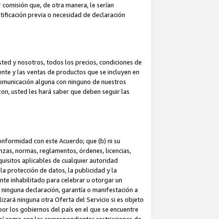
 comisión que, de otra manera, le serían
ificación previa o necesidad de declaración
sted y nosotros, todos los precios, condiciones de
iente y las ventas de productos que se incluyen en
 comunicación alguna con ninguno de nuestros
zon, usted les hará saber que deben seguir las
conformidad con este Acuerdo; que (b) ni su
anzas, normas, reglamentos, órdenes, licencias,
quisitos aplicables de cualquier autoridad
 la protección de datos, la publicidad y la
nte inhabilitado para celebrar u otorgar un
n ninguna declaración, garantía o manifestación a
izará ninguna otra Oferta del Servicio si es objeto
or los gobiernos del país en el que se encuentre