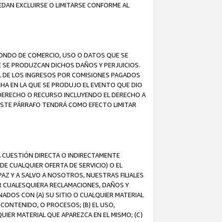
EDAN EXCLUIRSE O LIMITARSE CONFORME AL
FONDO DE COMERCIO, USO O DATOS QUE SE
UE SE PRODUZCAN DICHOS DAÑOS Y PERJUICIOS.
L DE LOS INGRESOS POR COMISIONES PAGADOS
A EN LA QUE SE PRODUJO EL EVENTO QUE DIO
 DERECHO O RECURSO INCLUYENDO EL DERECHO A
ESTE PÁRRAFO TENDRÁ COMO EFECTO LIMITAR
A CUESTIÓN DIRECTA O INDIRECTAMENTE
E CUALQUIER OFERTA DE SERVICIO) O EL
AZ Y A SALVO A NOSOTROS, NUESTRAS FILIALES
R CUALESQUIERA RECLAMACIONES, DAÑOS Y
ADOS CON (A) SU SITIO O CUALQUIER MATERIAL
CONTENIDO, O PROCESOS; (B) EL USO,
UIER MATERIAL QUE APAREZCA EN EL MISMO; (C)