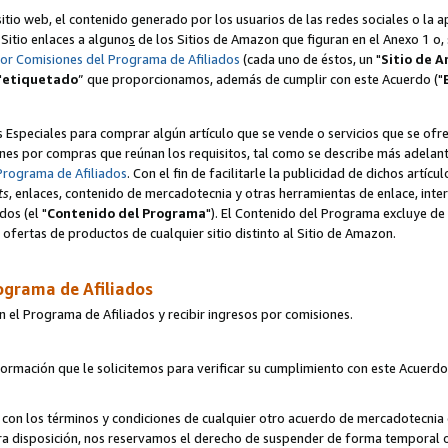
itio web, el contenido generado por los usuarios de las redes sociales o la 
u Sitio enlaces a alguno
s
de los Sitios de Amazon que figuran en el Anexo 1 o, s
por Comisiones del Programa de Afiliados
(cada uno de éstos, un "
Sitio de 
"
etiquetado
” que proporcionamos, además de cumplir con este Acuerdo ("
s Especiales para comprar algún artículo que se vende o servicios que se ofre
nes por compras que reúnan los requisitos, tal como se describe más adelante 
Programa de Afiliados
. Con el fin de facilitarle la publicidad de dichos artíc
ts
, enlaces, contenido de mercadotecnia y otras herramientas de enlace, int
os (el "
Contenido del Programa
"). El Contenido del Programa excluye de 
ofertas de productos de cualquier sitio distinto al Sitio de Amazon.
ograma de Afiliados
n el Programa de Afiliados y recibir ingresos por comisiones.
formación que le solicitemos para verificar su cumplimiento con este Acuerd
con los términos y condiciones de cualquier otro acuerdo de mercadotecnia d
tra disposición, nos reservamos el derecho de suspender de forma temporal 