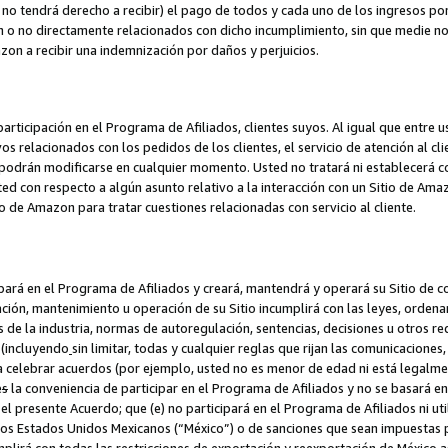
no tendrá derecho a recibir) el pago de todos y cada uno de los ingresos por
o no directamente relacionados con dicho incumplimiento, sin que medie not
azon a recibir una indemnización por daños y perjuicios.
articipación en el Programa de Afiliados, clientes suyos. Al igual que entre u
s relacionados con los pedidos de los clientes, el servicio de atención al cl
 y podrán modificarse en cualquier momento. Usted no tratará ni establecerá
sted con respecto a algún asunto relativo a la interacción con un Sitio de Ama
io de Amazon para tratar cuestiones relacionadas con servicio al cliente.
ipará en el Programa de Afiliados y creará, mantendrá y operará su Sitio de 
eación, mantenimiento u operación de su Sitio incumplirá con las leyes, orden
 de la industria, normas de autoregulación, sentencias, decisiones u otros re
 (incluyendo
sin limitar, todas y cualquier reglas que rijan las comunicaciones,
ra celebrar acuerdos (por ejemplo, usted no es menor de edad ni está legalme
e
s
la conveniencia de participar en el Programa de Afiliados y no se basará e
 presente Acuerdo; que (e) no participará en el Programa de Afiliados ni util
los Estados Unidos Mexicanos (“México”) o de sanciones que sean impuestas p