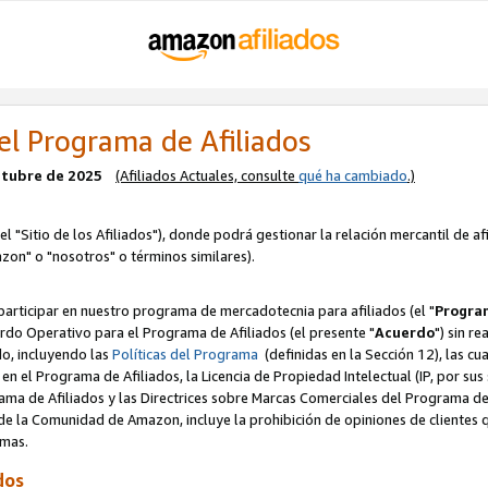
el Programa de Afiliados
octubre de 2025
(Afiliados Actuales, consulte
qué ha cambiado
.)
el "Sitio de los Afiliados"), donde podrá gestionar la relación mercantil de a
zon" o "nosotros" o términos similares).
articipar en nuestro programa de mercadotecnia para afiliados (el "
Program
rdo Operativo para el Programa de Afiliados (el presente "
Acuerdo
") sin r
do, incluyendo las
Políticas del Programa
(definidas en la Sección 12), las c
en el Programa de Afiliados, la Licencia de Propiedad Intelectual (IP, por sus 
ma de Afiliados y las Directrices sobre Marcas Comerciales del Programa de A
 la Comunidad de Amazon, incluye la prohibición de opiniones de clientes qu
normas.
dos