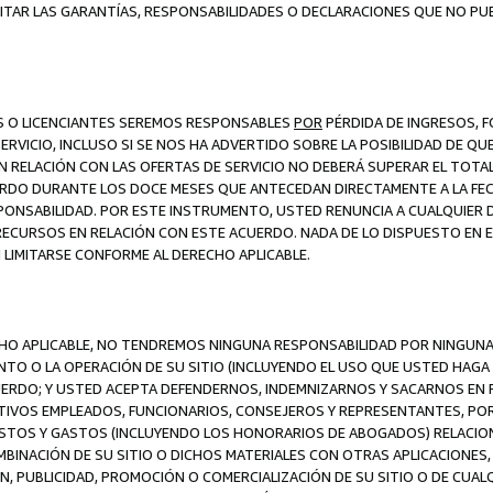
ITAR LAS GARANTÍAS, RESPONSABILIDADES O DECLARACIONES QUE NO PU
ES O LICENCIANTES SEREMOS RESPONSABLES
POR
PÉRDIDA DE INGRESOS, 
ERVICIO, INCLUSO SI SE NOS HA ADVERTIDO SOBRE LA POSIBILIDAD DE Q
N RELACIÓN CON LAS OFERTAS DE SERVICIO NO DEBERÁ SUPERAR EL TOTA
RDO DURANTE LOS DOCE MESES QUE ANTECEDAN DIRECTAMENTE A LA FECH
SPONSABILIDAD. POR ESTE INSTRUMENTO, USTED RENUNCIA A CUALQUIER
 RECURSOS EN RELACIÓN CON ESTE ACUERDO. NADA DE LO DISPUESTO EN 
LIMITARSE CONFORME AL DERECHO APLICABLE.
ECHO APLICABLE, NO TENDREMOS NINGUNA RESPONSABILIDAD POR NINGUN
NTO O LA OPERACIÓN DE SU SITIO (INCLUYENDO EL USO QUE USTED HAGA D
UERDO; Y USTED ACEPTA DEFENDERNOS, INDEMNIZARNOS Y SACARNOS EN P
CTIVOS EMPLEADOS, FUNCIONARIOS, CONSEJEROS Y REPRESENTANTES, PO
COSTOS Y GASTOS (INCLUYENDO LOS HONORARIOS DE ABOGADOS) RELACION
MBINACIÓN DE SU SITIO O DICHOS MATERIALES CON OTRAS APLICACIONES, 
, PUBLICIDAD, PROMOCIÓN O COMERCIALIZACIÓN DE SU SITIO O DE CUALQ