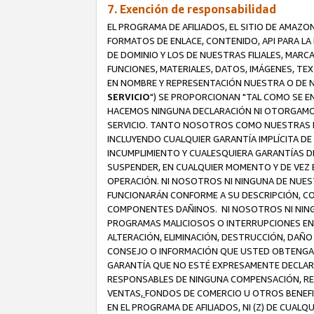
7. Exención de responsabilidad
EL PROGRAMA DE AFILIADOS, EL SITIO DE AMAZO
FORMATOS DE ENLACE, CONTENIDO, API PARA L
DE DOMINIO Y LOS DE NUESTRAS FILIALES, MAR
FUNCIONES, MATERIALES, DATOS, IMÁGENES, T
EN NOMBRE Y REPRESENTACIÓN NUESTRA O DE NU
SERVICIO
") SE PROPORCIONAN "TAL COMO SE E
HACEMOS NINGUNA DECLARACIÓN NI OTORGAMOS G
SERVICIO. TANTO NOSOTROS COMO NUESTRAS FI
INCLUYENDO CUALQUIER GARANTÍA IMPLÍCITA DE 
INCUMPLIMIENTO Y CUALESQUIERA GARANTÍAS D
SUSPENDER, EN CUALQUIER MOMENTO Y DE VEZ E
OPERACIÓN. NI NOSOTROS NI NINGUNA DE NUEST
FUNCIONARÁN CONFORME A SU DESCRIPCIÓN, CO
COMPONENTES DAÑINOS. NI NOSOTROS NI NINGUN
PROGRAMAS MALICIOSOS O INTERRUPCIONES EN E
ALTERACIÓN, ELIMINACIÓN, DESTRUCCIÓN, DAÑO
CONSEJO O INFORMACIÓN QUE USTED OBTENGA D
GARANTÍA QUE NO ESTÉ EXPRESAMENTE DECLARA
RESPONSABLES DE NINGUNA COMPENSACIÓN, REE
VENTAS,
FONDOS DE COMERCIO U OTROS BENEFIC
EN EL PROGRAMA DE AFILIADOS, NI (Z) DE CUAL