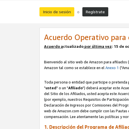
Inicio de sesión
Regístrate
o
Acuerdo Operativo para 
Acuerdo a
ctualizado
por ú
l
tima vez
: 15 de 
Bienvenido al sitio web de Amazon para afiliados (
Amazon tal como se establece en el
Anexo 1
("Ama
Toda persona o entidad que participe o pretenda p
"
usted
" o un "
Afiliado
") deberá aceptar este Acue
del Sitio de los Afiliados, usted acepta este Acuer
(por ejemplo, nuestros Requisitos de Participación 
Declaración de Ingresos por Comisiones del Progra
web de Amazon.com debe cumplir con las Pautas de
compensación. Lee atentamente las políticas y 
1. Descripción del Programa de Afilia