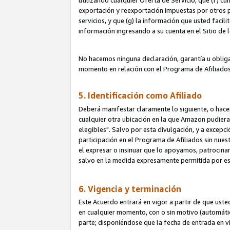
utilizando cualquier Oferta de Servicio; que (f) c
exportación y reexportación impuestas por otros p
servicios, y que (g) la información que usted faci
información ingresando a su cuenta en el Sitio de 
No hacemos ninguna declaración, garantía u obliga
momento en relación con el Programa de Afiliados
5. Identificación como Afiliado
Deberá manifestar claramente lo siguiente, o hace
cualquier otra ubicación en la que Amazon pudier
elegibles". Salvo por esta divulgación, y a excepc
participación en el Programa de Afiliados sin nues
el expresar o insinuar que lo apoyamos, patrocin
salvo en la medida expresamente permitida por e
6. Vigencia y terminación
Este Acuerdo entrará en vigor a partir de que ust
en cualquier momento, con o sin motivo (automáticam
parte; disponiéndose que la fecha de entrada en vig