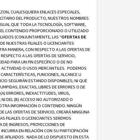
AZON, CUALESQUIERA ENLACES ESPECIALES,
LICITARIO DEL PRODUCTO, NUESTROS NOMBRES
 IGUAL QUE TODA LA TECNOLOGÍA, SOFTWARE,
 Y EL CONTENIDO PROPORCIONADO O UTILIZADO
ILIADOS (CONJUNTAMENTE, LAS "
OFERTAS DE
DE NUESTRAS FILIALES O LICENCIANTES
OTRA MANERA, CON RESPECTO A LAS OFERTAS DE
RESPECTO A LAS OFERTAS DE SERVICIO,
IDAD PARA UN FIN ESPECÍFICO O DE NO
S, ACTIVIDAD O USOS MERCANTILES. PODEMOS
 CARACTERÍSTICAS, FUNCIONES, ALCANCE U
ICIO SEGUIRÁN ESTANDO DISPONIBLES; NI QUE
MPIDAS, EXACTAS, LIBRES DE ERRORES O DE
) ERRORES, INEXACTITUDES, VIRUS,
 NI DEL (B) ACCESO NO AUTORIZADO O
U OTRA INFORMACIÓN O CONTENIDO. NINGÚN
E LAS OFERTAS DE SERVICIO, CREARÁ NINGUNA
S FILIALES O LICENCIANTES SEREMOS
A DE INGRESOS, PROYECCIONES DE
 INCURRA EN RELACIÓN CON SU PARTICIPACIÓN
DE AFILIADOS. NADA DE LO DISPUESTO EN ESTA