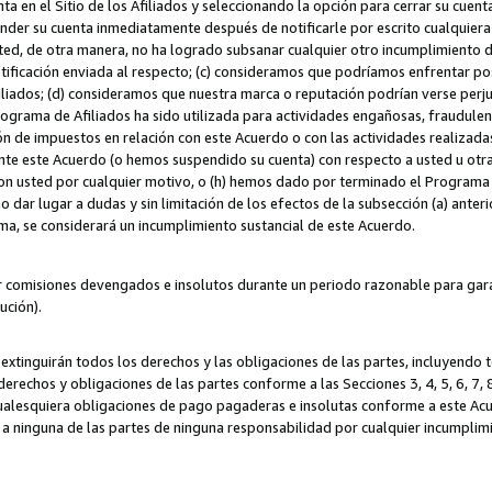
ta en el Sitio de los Afiliados y seleccionando la opción para cerrar su cuen
r su cuenta inmediatamente después de notificarle por escrito cualquiera de
sted, de otra manera, no ha logrado subsanar cualquier otro incumplimiento d
otificación enviada al respecto; (c) consideramos que podríamos enfrentar p
iliados; (d) consideramos que nuestra marca o reputación podrían verse perju
Programa de Afiliados ha sido utilizada para actividades engañosas, fraudule
ón de impuestos en relación con este Acuerdo o con las actividades realizada
te este Acuerdo (o hemos suspendido su cuenta) con respecto a usted u otr
con usted por cualquier motivo, o (h) hemos dado por terminado el Programa
 dar lugar a dudas y sin limitación de los efectos de la subsección (a) anteri
ama, se considerará un incumplimiento sustancial de este Acuerdo.
r comisiones devengados e insolutos durante un periodo razonable para garan
lución).
extinguirán todos los derechos y las obligaciones de las partes, incluyendo
derechos y obligaciones de las partes conforme a las Secciones 3, 4, 5, 6, 7,
cualesquiera obligaciones de pago pagaderas e insolutas conforme a este Acue
 a ninguna de las partes de ninguna responsabilidad por cualquier incumpli