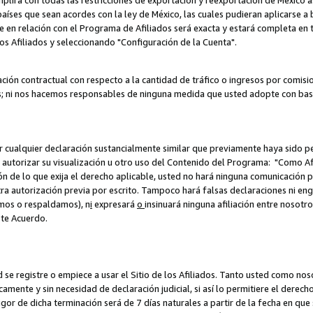
umplirá con todas las restricciones de exportación y reexportación de México 
aíses que sean acordes con la ley de México, las cuales pudieran aplicarse 
lite en relación con el Programa de Afiliados será exacta y estará completa 
los Afiliados y seleccionando "Configuración de la Cuenta".
ción contractual con respecto a la cantidad de tráfico o ingresos por comisi
; ni nos hacemos responsables de ninguna medida que usted adopte con base
r cualquier declaración sustancialmente similar que previamente haya sido pe
a autorizar su visualización u otro uso del Contenido del Programa: "Como A
ión de lo que exija el derecho aplicable, usted no hará ninguna comunicación 
tra autorización previa por escrito. Tampoco hará falsas declaraciones ni en
amos o respaldamos), n
i
expresará
o
insinuará ninguna afiliación entre nosotr
ste Acuerdo.
ed se registre o empiece a usar el Sitio de los Afiliados. Tanto usted como 
ente y sin necesidad de declaración judicial, si así lo permitiere el derecho 
or de dicha terminación será de 7 días naturales a partir de la fecha en que s