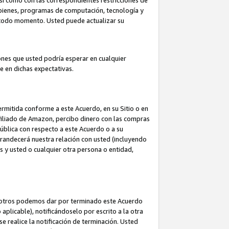
así como con las correspondientes restricciones de
a bienes, programas de computación, tecnología y
en todo momento. Usted puede actualizar su
ones que usted podría esperar en cualquier
 en dichas expectativas.
rmitida conforme a este Acuerdo, en su Sitio o en
filiado de Amazon, percibo dinero con las compras
pública con respecto a este Acuerdo o a su
grandecerá nuestra relación con usted (incluyendo
os y usted o cualquier otra persona o entidad,
nosotros podemos dar por terminado este Acuerdo
aplicable), notificándoselo por escrito a la otra
e realice la notificación de terminación. Usted