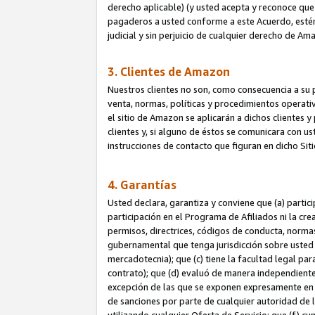
derecho aplicable) (y usted acepta y reconoce que 
pagaderos a usted conforme a este Acuerdo, estén 
judicial y sin perjuicio de cualquier derecho de Am
3. Clientes de Amazon
Nuestros clientes no son, como consecuencia a su p
venta, normas, políticas y procedimientos operativo
el sitio de Amazon se aplicarán a dichos clientes
clientes y, si alguno de éstos se comunicara con u
instrucciones de contacto que figuran en dicho Sit
4. Garantías
Usted declara, garantiza y conviene que (a) partic
participación en el Programa de Afiliados ni la cr
permisos, directrices, códigos de conducta, normas
gubernamental que tenga jurisdicción sobre usted
mercadotecnia); que (c) tiene la facultad legal pa
contrato); que (d) evaluó de manera independient
excepción de las que se exponen expresamente en el
de sanciones por parte de cualquier autoridad de 