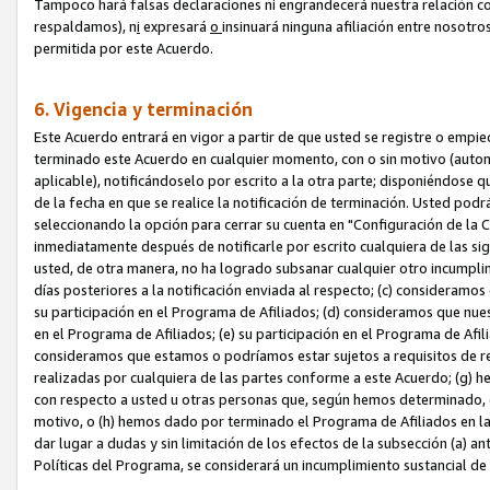
Tampoco hará falsas declaraciones ni engrandecerá nuestra relación co
respaldamos), n
i
expresará
o
insinuará ninguna afiliación entre nosotr
permitida por este Acuerdo.
6. Vigencia y terminación
Este Acuerdo entrará en vigor a partir de que usted se registre o empi
terminado este Acuerdo en cualquier momento, con o sin motivo (automát
aplicable), notificándoselo por escrito a la otra parte; disponiéndose q
de la fecha en que se realice la notificación de terminación. Usted podrá
seleccionando la opción para cerrar su cuenta en "Configuración de l
inmediatamente después de notificarle por escrito cualquiera de las sigu
usted, de otra manera, no ha logrado subsanar cualquier otro incumpli
días posteriores a la notificación enviada al respecto; (c) consideram
su participación en el Programa de Afiliados; (d) consideramos que nue
en el Programa de Afiliados; (e) su participación en el Programa de Afil
consideramos que estamos o podríamos estar sujetos a requisitos de re
realizadas por cualquiera de las partes conforme a este Acuerdo; (g)
con respecto a usted u otras personas que, según hemos determinado, e
motivo, o (h) hemos dado por terminado el Programa de Afiliados en l
dar lugar a dudas y sin limitación de los efectos de la subsección (a) a
Políticas del Programa, se considerará un incumplimiento sustancial d