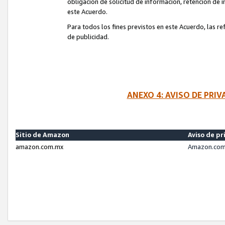
obligación de solicitud de información, retención de
este Acuerdo.
Para todos los fines previstos en este Acuerdo, las r
de publicidad.
ANEXO 4: AVISO DE PRI
Sitio de Amazon
Aviso de pr
amazon.com.mx
Amazon.com.