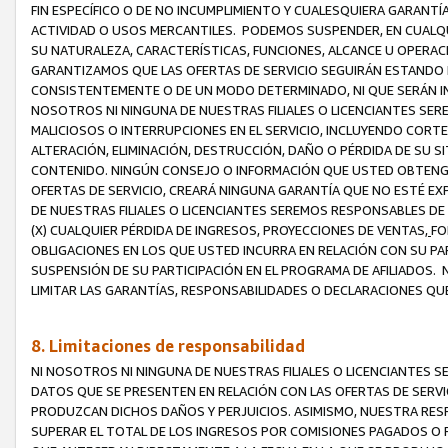
FIN ESPECÍFICO O DE NO INCUMPLIMIENTO Y CUALESQUIERA GARANTÍ
ACTIVIDAD O USOS MERCANTILES. PODEMOS SUSPENDER, EN CUALQU
SU NATURALEZA, CARACTERÍSTICAS, FUNCIONES, ALCANCE U OPERACI
GARANTIZAMOS QUE LAS OFERTAS DE SERVICIO SEGUIRÁN ESTANDO 
CONSISTENTEMENTE O DE UN MODO DETERMINADO, NI QUE SERÁN IN
NOSOTROS NI NINGUNA DE NUESTRAS FILIALES O LICENCIANTES SER
MALICIOSOS O INTERRUPCIONES EN EL SERVICIO, INCLUYENDO CORTES
ALTERACIÓN, ELIMINACIÓN, DESTRUCCIÓN, DAÑO O PÉRDIDA DE SU S
CONTENIDO. NINGÚN CONSEJO O INFORMACIÓN QUE USTED OBTENGA
OFERTAS DE SERVICIO, CREARÁ NINGUNA GARANTÍA QUE NO ESTÉ E
DE NUESTRAS FILIALES O LICENCIANTES SEREMOS RESPONSABLES D
(X) CUALQUIER PÉRDIDA DE INGRESOS, PROYECCIONES DE VENTAS,
FO
OBLIGACIONES EN LOS QUE USTED INCURRA EN RELACIÓN CON SU PART
SUSPENSIÓN DE SU PARTICIPACIÓN EN EL PROGRAMA DE AFILIADOS.
LIMITAR LAS GARANTÍAS, RESPONSABILIDADES O DECLARACIONES QU
8. Limitaciones de responsabilidad
NI NOSOTROS NI NINGUNA DE NUESTRAS FILIALES O LICENCIANTES
DATOS QUE SE PRESENTEN EN RELACIÓN CON LAS OFERTAS DE SERVIC
PRODUZCAN DICHOS DAÑOS Y PERJUICIOS. ASIMISMO, NUESTRA RESP
SUPERAR EL TOTAL DE LOS INGRESOS POR COMISIONES PAGADOS O