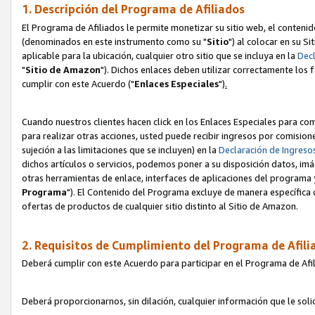
1. Descripción del Programa de Afiliados
El Programa de Afiliados le permite monetizar su sitio web, el contenid
(denominados en este instrumento como su "
Sitio
") al colocar en su Si
aplicable para la ubicación, cualquier otro sitio que se incluya en la
Decl
"
Sitio de Amazon
"). Dichos enlaces deben utilizar correctamente los 
cumplir con este Acuerdo ("
Enlaces
Especiales
")
.
Cuando nuestros clientes hacen click en los Enlaces Especiales para com
para realizar otras acciones, usted puede recibir ingresos por comisio
sujeción a las limitaciones que se incluyen) en la
Declaración de Ingreso
dichos artículos o servicios, podemos poner a su disposición datos, im
otras herramientas de enlace, interfaces de aplicaciones del programa 
Programa
"). El Contenido del Programa excluye de manera específica 
ofertas de productos de cualquier sitio distinto al Sitio de Amazon.
2. Requisitos de Cumplimiento del Programa de Afili
Deberá cumplir con este Acuerdo para participar en el Programa de Afil
Deberá proporcionarnos, sin dilación, cualquier información que le sol