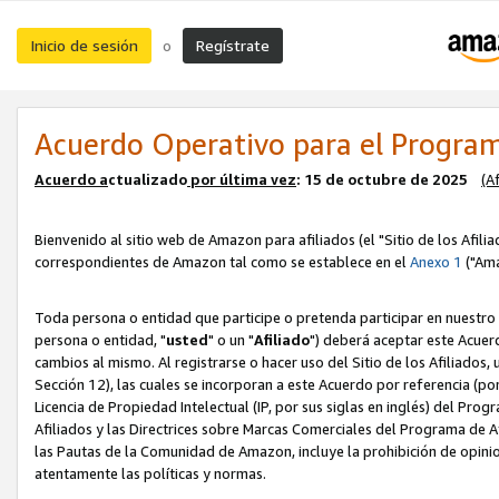
Inicio de sesión
Regístrate
o
Acuerdo Operativo para el Program
Acuerdo a
ctualizado
por ú
l
tima vez
: 15 de octubre de 2025
(A
Bienvenido al sitio web de Amazon para afiliados (el "Sitio de los Afili
correspondientes de Amazon tal como se establece en el
Anexo 1
("Ama
Toda persona o entidad que participe o pretenda participar en nuestro
persona o entidad, "
usted
" o un "
Afiliado
") deberá aceptar este Acuer
cambios al mismo. Al registrarse o hacer uso del Sitio de los Afiliados
Sección 12), las cuales se incorporan a este Acuerdo por referencia (po
Licencia de Propiedad Intelectual (IP, por sus siglas en inglés) del Pr
Afiliados y las Directrices sobre Marcas Comerciales del Programa de A
las Pautas de la Comunidad de Amazon, incluye la prohibición de opinio
atentamente las políticas y normas.