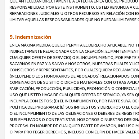
QUE ANTECEDAN DIRECTAMENTE A LA FECHA EN LA QUE SE PRODUJO 
RESPONSABILIDAD. POR ESTE INSTRUMENTO, USTED RENUNCIA A CU
REPARACIONES JUDICIALES U OTROS RECURSOS EN RELACIÓN CON E
LIMITAR AQUELLAS RESPONSABILIDADES QUE NO PUEDAN LIMITARSE 
9. Indemnización
EN LA MÁXIMA MEDIDA QUE LO PERMITA EL DERECHO APLICABLE, N
INDIRECTAMENTE RELACIONADA CON LA CREACIÓN, EL MANTENIMIENT
CUALQUIER OFERTA DE SERVICIO) O EL INCUMPLIMIENTO, POR PARTE
SACARNOS EN PAZ Y A SALVO A NOSOTROS, NUESTRAS FILIALES Y L
CONSEJEROS Y REPRESENTANTES, POR CUALESQUIERA RECLAMACIONE
(INCLUYENDO LOS HONORARIOS DE ABOGADOS) RELACIONADOS CON (A
COMBINACIÓN DE SU SITIO O DICHOS MATERIALES CON OTRAS APLICA
FABRICACIÓN, PRODUCCIÓN, PUBLICIDAD, PROMOCIÓN O COMERCIALIZA
USO QUE USTED HAGA DE CUALQUIER OFERTA DE SERVICIO, YA SEA 
INCUMPLA CON ÉSTOS; (D) EL INCUMPLIMIENTO, POR PARTE SUYA, 
POLÍTICA DEL PROGRAMA); (E) SUS IMPUESTOS Y DERECHOS O EL CO
O EL INCUMPLIMIENTO DE LAS OBLIGACIONES O DEBERES DE REGISTR
SUS EMPLEADOS O CONTRATISTAS. NOSOTROS O NUESTRO DESIGNA
PROCESAL EN NOMBRE DE CUALQUIER PARTE DE AMAZON, INCLUSO M
O PARA PROTEGER DERECHOS, INCLUSO CON EL FIN DE HACER VALER 