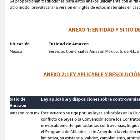
Se proporcionan traducciones para estos anexos únicamente con el fin de
otro modo, prevalecerá la versión en inglés de estos materiales en cas
ANEXO 1: ENTIDAD Y SITIO
Ubicación
Entidad de Amazon
Mexico
Servicios Comerciales Amazon México, S. de R.L. de
ANEXO 2: LEY APLICABLE Y RESOLUCI
Sitio de
Ley aplicable y disposiciones sobre controversia
Amazon
amazon.com.mx
Este Acuerdo se rige por las leyes aplicables en la Ci
conflicto de leyes o la Convención sobre los Contrat
irrevocablemente que todas las controversias, litigio
el Programa de Afiliados, este Acuerdo o la relación 
limitativa, su existencia, validez, cumplimiento, arbit