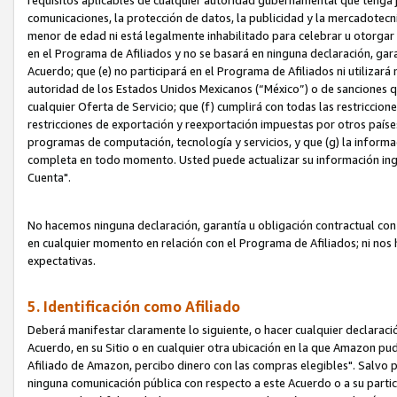
requisitos aplicables de cualquier autoridad gubernamental que tenga j
comunicaciones, la protección de datos, la publicidad y la mercadotecni
menor de edad ni está legalmente inhabilitado para celebrar u otorgar
en el Programa de Afiliados y no se basará en ninguna declaración, ga
Acuerdo; que (e) no participará en el Programa de Afiliados ni utilizará
autoridad de los Estados Unidos Mexicanos (“México”) o de sanciones q
cualquier Oferta de Servicio; que (f) cumplirá con todas las restriccio
restricciones de exportación y reexportación impuestas por otros países
programas de computación, tecnología y servicios, y que (g) la informac
completa en todo momento. Usted puede actualizar su información ingre
Cuenta".
No hacemos ninguna declaración, garantía u obligación contractual con 
en cualquier momento en relación con el Programa de Afiliados; ni no
expectativas.
5. Identificación como Afiliado
Deberá manifestar claramente lo siguiente, o hacer cualquier declarac
Acuerdo, en su Sitio o en cualquier otra ubicación en la que Amazon pu
Afiliado de Amazon, percibo dinero con las compras elegibles". Salvo po
ninguna comunicación pública con respecto a este Acuerdo o a su partici