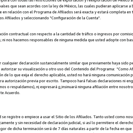
umplirá con todas las restricciones de exportación y reexportación de México 
aíses que sean acordes con la ley de México, las cuales pudieran aplicarse 
lite en relación con el Programa de Afiliados será exacta y estará completa 
los Afiliados y seleccionando "Configuración de la Cuenta".
ción contractual con respecto a la cantidad de tráfico o ingresos por comisi
; ni nos hacemos responsables de ninguna medida que usted adopte con base
r cualquier declaración sustancialmente similar que previamente haya sido pe
a autorizar su visualización u otro uso del Contenido del Programa: "Como A
ión de lo que exija el derecho aplicable, usted no hará ninguna comunicación 
tra autorización previa por escrito. Tampoco hará falsas declaraciones ni en
amos o respaldamos), n
i
expresará
o
insinuará ninguna afiliación entre nosotr
ste Acuerdo.
ed se registre o empiece a usar el Sitio de los Afiliados. Tanto usted como 
ente y sin necesidad de declaración judicial, si así lo permitiere el derecho 
or de dicha terminación será de 7 días naturales a partir de la fecha en que s