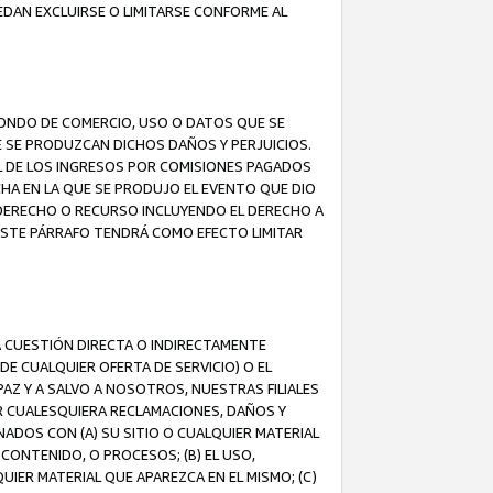
EDAN EXCLUIRSE O LIMITARSE CONFORME AL
FONDO DE COMERCIO, USO O DATOS QUE SE
UE SE PRODUZCAN DICHOS DAÑOS Y PERJUICIOS.
L DE LOS INGRESOS POR COMISIONES PAGADOS
A EN LA QUE SE PRODUJO EL EVENTO QUE DIO
 DERECHO O RECURSO INCLUYENDO EL DERECHO A
ESTE PÁRRAFO TENDRÁ COMO EFECTO LIMITAR
A CUESTIÓN DIRECTA O INDIRECTAMENTE
E CUALQUIER OFERTA DE SERVICIO) O EL
AZ Y A SALVO A NOSOTROS, NUESTRAS FILIALES
R CUALESQUIERA RECLAMACIONES, DAÑOS Y
ADOS CON (A) SU SITIO O CUALQUIER MATERIAL
CONTENIDO, O PROCESOS; (B) EL USO,
UIER MATERIAL QUE APAREZCA EN EL MISMO; (C)