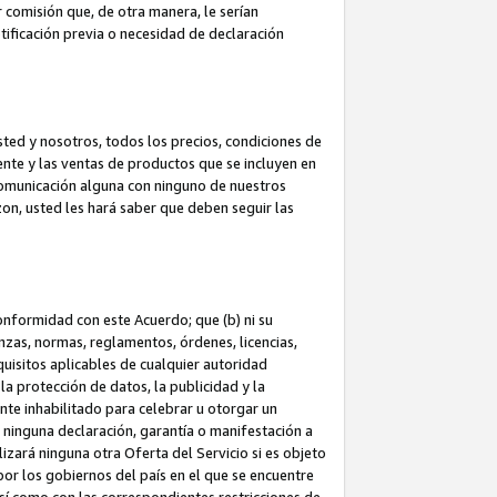
 comisión que, de otra manera, le serían
ificación previa o necesidad de declaración
sted y nosotros, todos los precios, condiciones de
iente y las ventas de productos que se incluyen en
 comunicación alguna con ninguno de nuestros
zon, usted les hará saber que deben seguir las
conformidad con este Acuerdo; que (b) ni su
anzas, normas, reglamentos, órdenes, licencias,
quisitos aplicables de cualquier autoridad
 la protección de datos, la publicidad y la
nte inhabilitado para celebrar u otorgar un
n ninguna declaración, garantía o manifestación a
izará ninguna otra Oferta del Servicio si es objeto
or los gobiernos del país en el que se encuentre