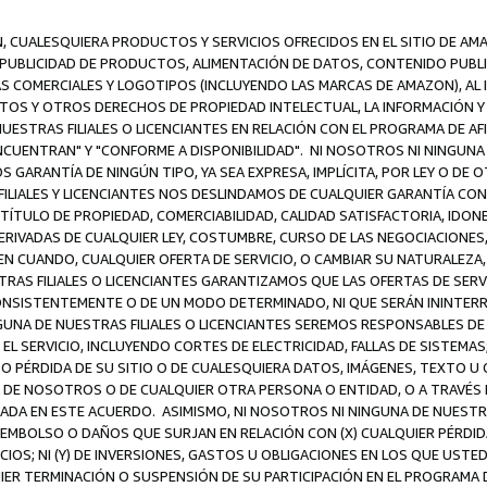
N, CUALESQUIERA PRODUCTOS Y SERVICIOS OFRECIDOS EN EL SITIO DE AM
A PUBLICIDAD DE PRODUCTOS, ALIMENTACIÓN DE DATOS, CONTENIDO PUB
CAS COMERCIALES Y LOGOTIPOS (INCLUYENDO LAS MARCAS DE AMAZON), AL
EXTOS Y OTROS DERECHOS DE PROPIEDAD INTELECTUAL, LA INFORMACIÓN
ESTRAS FILIALES O LICENCIANTES EN RELACIÓN CON EL PROGRAMA DE AF
NCUENTRAN" Y "CONFORME A DISPONIBILIDAD". NI NOSOTROS NI NINGUNA 
ARANTÍA DE NINGÚN TIPO, YA SEA EXPRESA, IMPLÍCITA, POR LEY O DE 
LIALES Y LICENCIANTES NOS DESLINDAMOS DE CUALQUIER GARANTÍA CON 
TÍTULO DE PROPIEDAD, COMERCIABILIDAD, CALIDAD SATISFACTORIA, IDONE
ERIVADAS DE CUALQUIER LEY, COSTUMBRE, CURSO DE LAS NEGOCIACIONE
N CUANDO, CUALQUIER OFERTA DE SERVICIO, O CAMBIAR SU NATURALEZA,
RAS FILIALES O LICENCIANTES GARANTIZAMOS QUE LAS OFERTAS DE SERV
NSISTENTEMENTE O DE UN MODO DETERMINADO, NI QUE SERÁN ININTERRU
A DE NUESTRAS FILIALES O LICENCIANTES SEREMOS RESPONSABLES DE (A
L SERVICIO, INCLUYENDO CORTES DE ELECTRICIDAD, FALLAS DE SISTEMAS;
 O PÉRDIDA DE SU SITIO O DE CUALESQUIERA DATOS, IMÁGENES, TEXTO 
E NOSOTROS O DE CUALQUIER OTRA PERSONA O ENTIDAD, O A TRAVÉS D
DA EN ESTE ACUERDO. ASIMISMO, NI NOSOTROS NI NINGUNA DE NUESTRA
MBOLSO O DAÑOS QUE SURJAN EN RELACIÓN CON (X) CUALQUIER PÉRDID
IOS; NI (Y) DE INVERSIONES, GASTOS U OBLIGACIONES EN LOS QUE USTED
QUIER TERMINACIÓN O SUSPENSIÓN DE SU PARTICIPACIÓN EN EL PROGRAMA 