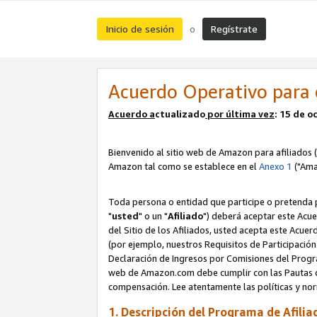
Inicio de sesión
Regístrate
o
Acuerdo Operativo para 
Acuerdo a
ctualizado
por ú
l
tima vez
: 15 de 
Bienvenido al sitio web de Amazon para afiliados (
Amazon tal como se establece en el
Anexo 1
("Ama
Toda persona o entidad que participe o pretenda p
"
usted
" o un "
Afiliado
") deberá aceptar este Acue
del Sitio de los Afiliados, usted acepta este Acuer
(por ejemplo, nuestros Requisitos de Participación 
Declaración de Ingresos por Comisiones del Progra
web de Amazon.com debe cumplir con las Pautas de
compensación. Lee atentamente las políticas y 
1. Descripción del Programa de Afilia