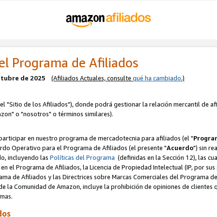
el Programa de Afiliados
octubre de 2025
(Afiliados Actuales, consulte
qué ha cambiado
.)
el "Sitio de los Afiliados"), donde podrá gestionar la relación mercantil de a
zon" o "nosotros" o términos similares).
articipar en nuestro programa de mercadotecnia para afiliados (el "
Program
rdo Operativo para el Programa de Afiliados (el presente "
Acuerdo
") sin r
do, incluyendo las
Políticas del Programa
(definidas en la Sección 12), las c
en el Programa de Afiliados, la Licencia de Propiedad Intelectual (IP, por sus 
ma de Afiliados y las Directrices sobre Marcas Comerciales del Programa de A
 la Comunidad de Amazon, incluye la prohibición de opiniones de clientes qu
normas.
dos