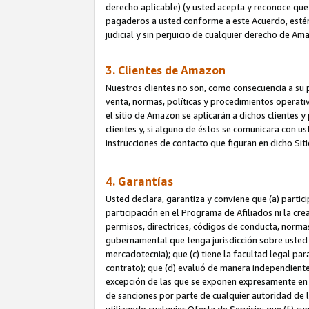
derecho aplicable) (y usted acepta y reconoce que 
pagaderos a usted conforme a este Acuerdo, estén 
judicial y sin perjuicio de cualquier derecho de Am
3. Clientes de Amazon
Nuestros clientes no son, como consecuencia a su p
venta, normas, políticas y procedimientos operativo
el sitio de Amazon se aplicarán a dichos clientes
clientes y, si alguno de éstos se comunicara con u
instrucciones de contacto que figuran en dicho Sit
4. Garantías
Usted declara, garantiza y conviene que (a) partic
participación en el Programa de Afiliados ni la cr
permisos, directrices, códigos de conducta, normas
gubernamental que tenga jurisdicción sobre usted
mercadotecnia); que (c) tiene la facultad legal pa
contrato); que (d) evaluó de manera independient
excepción de las que se exponen expresamente en el
de sanciones por parte de cualquier autoridad de 