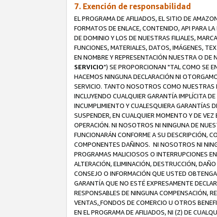
7. Exención de responsabilidad
EL PROGRAMA DE AFILIADOS, EL SITIO DE AMAZO
FORMATOS DE ENLACE, CONTENIDO, API PARA L
DE DOMINIO Y LOS DE NUESTRAS FILIALES, MAR
FUNCIONES, MATERIALES, DATOS, IMÁGENES, T
EN NOMBRE Y REPRESENTACIÓN NUESTRA O DE NU
SERVICIO
") SE PROPORCIONAN "TAL COMO SE E
HACEMOS NINGUNA DECLARACIÓN NI OTORGAMOS G
SERVICIO. TANTO NOSOTROS COMO NUESTRAS FI
INCLUYENDO CUALQUIER GARANTÍA IMPLÍCITA DE 
INCUMPLIMIENTO Y CUALESQUIERA GARANTÍAS D
SUSPENDER, EN CUALQUIER MOMENTO Y DE VEZ E
OPERACIÓN. NI NOSOTROS NI NINGUNA DE NUEST
FUNCIONARÁN CONFORME A SU DESCRIPCIÓN, CO
COMPONENTES DAÑINOS. NI NOSOTROS NI NINGUN
PROGRAMAS MALICIOSOS O INTERRUPCIONES EN E
ALTERACIÓN, ELIMINACIÓN, DESTRUCCIÓN, DAÑO
CONSEJO O INFORMACIÓN QUE USTED OBTENGA D
GARANTÍA QUE NO ESTÉ EXPRESAMENTE DECLARA
RESPONSABLES DE NINGUNA COMPENSACIÓN, REE
VENTAS,
FONDOS DE COMERCIO U OTROS BENEFIC
EN EL PROGRAMA DE AFILIADOS, NI (Z) DE CUAL