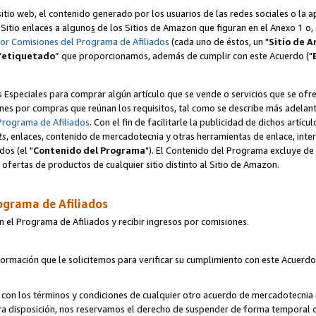
itio web, el contenido generado por los usuarios de las redes sociales o la 
u Sitio enlaces a alguno
s
de los Sitios de Amazon que figuran en el Anexo 1 o, s
por Comisiones del Programa de Afiliados
(cada uno de éstos, un "
Sitio de 
"
etiquetado
” que proporcionamos, además de cumplir con este Acuerdo ("
s Especiales para comprar algún artículo que se vende o servicios que se ofre
nes por compras que reúnan los requisitos, tal como se describe más adelante 
Programa de Afiliados
. Con el fin de facilitarle la publicidad de dichos artíc
ts
, enlaces, contenido de mercadotecnia y otras herramientas de enlace, int
os (el "
Contenido del Programa
"). El Contenido del Programa excluye de 
ofertas de productos de cualquier sitio distinto al Sitio de Amazon.
ograma de Afiliados
n el Programa de Afiliados y recibir ingresos por comisiones.
formación que le solicitemos para verificar su cumplimiento con este Acuerd
con los términos y condiciones de cualquier otro acuerdo de mercadotecnia d
tra disposición, nos reservamos el derecho de suspender de forma temporal 