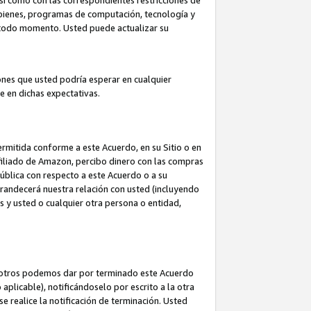
así como con las correspondientes restricciones de
a bienes, programas de computación, tecnología y
en todo momento. Usted puede actualizar su
ones que usted podría esperar en cualquier
 en dichas expectativas.
rmitida conforme a este Acuerdo, en su Sitio o en
filiado de Amazon, percibo dinero con las compras
pública con respecto a este Acuerdo o a su
grandecerá nuestra relación con usted (incluyendo
os y usted o cualquier otra persona o entidad,
nosotros podemos dar por terminado este Acuerdo
aplicable), notificándoselo por escrito a la otra
e realice la notificación de terminación. Usted