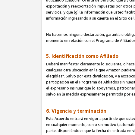
utilizando cualquier Oferta de Servicio; que (f) c
exportación y reexportación impuestas por otros p
servicios, y que (g) la información que usted faci
información ingresando a su cuenta en el Sitio de 
No hacemos ninguna declaración, garantía u obliga
momento en relación con el Programa de Afiliados
5. Identificación como Afiliado
Deberá manifestar claramente lo siguiente, o hace
cualquier otra ubicación en la que Amazon pudier
elegibles". Salvo por esta divulgación, y a excepc
participación en el Programa de Afiliados sin nues
el expresar o insinuar que lo apoyamos, patrocin
salvo en la medida expresamente permitida por e
6. Vigencia y terminación
Este Acuerdo entrará en vigor a partir de que ust
en cualquier momento, con o sin motivo (automáticam
parte; disponiéndose que la fecha de entrada en vig