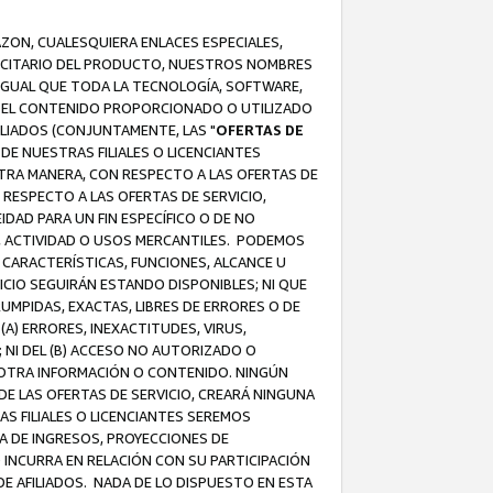
AZON, CUALESQUIERA ENLACES ESPECIALES,
LICITARIO DEL PRODUCTO, NUESTROS NOMBRES
 IGUAL QUE TODA LA TECNOLOGÍA, SOFTWARE,
 Y EL CONTENIDO PROPORCIONADO O UTILIZADO
ILIADOS (CONJUNTAMENTE, LAS "
OFERTAS DE
DE NUESTRAS FILIALES O LICENCIANTES
OTRA MANERA, CON RESPECTO A LAS OFERTAS DE
RESPECTO A LAS OFERTAS DE SERVICIO,
IDAD PARA UN FIN ESPECÍFICO O DE NO
S, ACTIVIDAD O USOS MERCANTILES. PODEMOS
 CARACTERÍSTICAS, FUNCIONES, ALCANCE U
ICIO SEGUIRÁN ESTANDO DISPONIBLES; NI QUE
MPIDAS, EXACTAS, LIBRES DE ERRORES O DE
) ERRORES, INEXACTITUDES, VIRUS,
 NI DEL (B) ACCESO NO AUTORIZADO O
U OTRA INFORMACIÓN O CONTENIDO. NINGÚN
E LAS OFERTAS DE SERVICIO, CREARÁ NINGUNA
S FILIALES O LICENCIANTES SEREMOS
A DE INGRESOS, PROYECCIONES DE
 INCURRA EN RELACIÓN CON SU PARTICIPACIÓN
DE AFILIADOS. NADA DE LO DISPUESTO EN ESTA