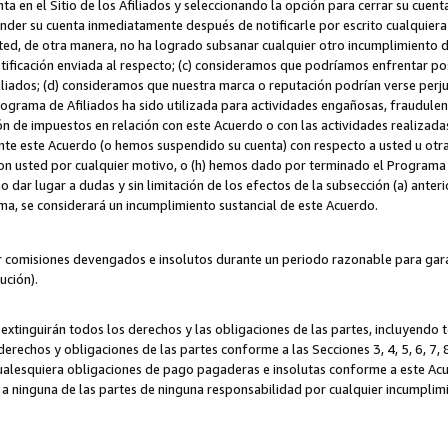
ta en el Sitio de los Afiliados y seleccionando la opción para cerrar su cuen
r su cuenta inmediatamente después de notificarle por escrito cualquiera de
sted, de otra manera, no ha logrado subsanar cualquier otro incumplimiento d
otificación enviada al respecto; (c) consideramos que podríamos enfrentar p
iliados; (d) consideramos que nuestra marca o reputación podrían verse perju
Programa de Afiliados ha sido utilizada para actividades engañosas, fraudule
ón de impuestos en relación con este Acuerdo o con las actividades realizada
te este Acuerdo (o hemos suspendido su cuenta) con respecto a usted u otr
con usted por cualquier motivo, o (h) hemos dado por terminado el Programa
 dar lugar a dudas y sin limitación de los efectos de la subsección (a) anteri
ama, se considerará un incumplimiento sustancial de este Acuerdo.
r comisiones devengados e insolutos durante un periodo razonable para garan
lución).
extinguirán todos los derechos y las obligaciones de las partes, incluyendo
derechos y obligaciones de las partes conforme a las Secciones 3, 4, 5, 6, 7,
cualesquiera obligaciones de pago pagaderas e insolutas conforme a este Acue
 a ninguna de las partes de ninguna responsabilidad por cualquier incumpli