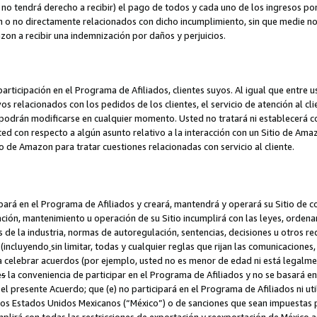
no tendrá derecho a recibir) el pago de todos y cada uno de los ingresos por
o no directamente relacionados con dicho incumplimiento, sin que medie not
azon a recibir una indemnización por daños y perjuicios.
articipación en el Programa de Afiliados, clientes suyos. Al igual que entre u
s relacionados con los pedidos de los clientes, el servicio de atención al cl
 y podrán modificarse en cualquier momento. Usted no tratará ni establecerá
sted con respecto a algún asunto relativo a la interacción con un Sitio de Ama
io de Amazon para tratar cuestiones relacionadas con servicio al cliente.
ipará en el Programa de Afiliados y creará, mantendrá y operará su Sitio de 
eación, mantenimiento u operación de su Sitio incumplirá con las leyes, orden
 de la industria, normas de autoregulación, sentencias, decisiones u otros re
 (incluyendo
sin limitar, todas y cualquier reglas que rijan las comunicaciones,
ra celebrar acuerdos (por ejemplo, usted no es menor de edad ni está legalme
e
s
la conveniencia de participar en el Programa de Afiliados y no se basará e
 presente Acuerdo; que (e) no participará en el Programa de Afiliados ni util
los Estados Unidos Mexicanos (“México”) o de sanciones que sean impuestas p