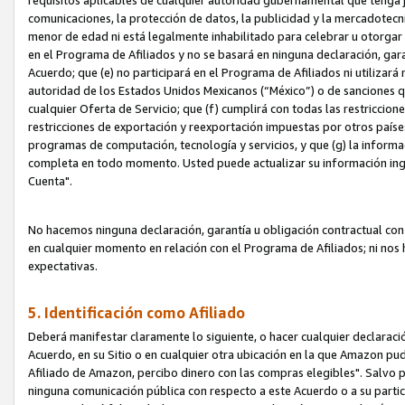
requisitos aplicables de cualquier autoridad gubernamental que tenga j
comunicaciones, la protección de datos, la publicidad y la mercadotecni
menor de edad ni está legalmente inhabilitado para celebrar u otorgar
en el Programa de Afiliados y no se basará en ninguna declaración, ga
Acuerdo; que (e) no participará en el Programa de Afiliados ni utilizará
autoridad de los Estados Unidos Mexicanos (“México”) o de sanciones q
cualquier Oferta de Servicio; que (f) cumplirá con todas las restriccio
restricciones de exportación y reexportación impuestas por otros países
programas de computación, tecnología y servicios, y que (g) la informac
completa en todo momento. Usted puede actualizar su información ingre
Cuenta".
No hacemos ninguna declaración, garantía u obligación contractual con 
en cualquier momento en relación con el Programa de Afiliados; ni no
expectativas.
5. Identificación como Afiliado
Deberá manifestar claramente lo siguiente, o hacer cualquier declarac
Acuerdo, en su Sitio o en cualquier otra ubicación en la que Amazon pu
Afiliado de Amazon, percibo dinero con las compras elegibles". Salvo po
ninguna comunicación pública con respecto a este Acuerdo o a su partici