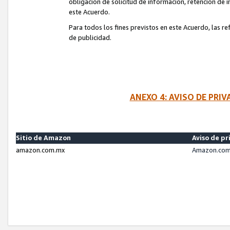
obligación de solicitud de información, retención de
este Acuerdo.
Para todos los fines previstos en este Acuerdo, las r
de publicidad.
ANEXO 4: AVISO DE PRI
Sitio de Amazon
Aviso de pr
amazon.com.mx
Amazon.com.