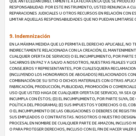
QUE ANTECEDAN DIRECTAMENTE A LA FECHA EN LA QUE SE PRODUJO 
RESPONSABILIDAD. POR ESTE INSTRUMENTO, USTED RENUNCIA A CU
REPARACIONES JUDICIALES U OTROS RECURSOS EN RELACIÓN CON E
LIMITAR AQUELLAS RESPONSABILIDADES QUE NO PUEDAN LIMITARSE 
9. Indemnización
EN LA MÁXIMA MEDIDA QUE LO PERMITA EL DERECHO APLICABLE, N
INDIRECTAMENTE RELACIONADA CON LA CREACIÓN, EL MANTENIMIENT
CUALQUIER OFERTA DE SERVICIO) O EL INCUMPLIMIENTO, POR PARTE
SACARNOS EN PAZ Y A SALVO A NOSOTROS, NUESTRAS FILIALES Y L
CONSEJEROS Y REPRESENTANTES, POR CUALESQUIERA RECLAMACIONE
(INCLUYENDO LOS HONORARIOS DE ABOGADOS) RELACIONADOS CON (A
COMBINACIÓN DE SU SITIO O DICHOS MATERIALES CON OTRAS APLICA
FABRICACIÓN, PRODUCCIÓN, PUBLICIDAD, PROMOCIÓN O COMERCIALIZA
USO QUE USTED HAGA DE CUALQUIER OFERTA DE SERVICIO, YA SEA 
INCUMPLA CON ÉSTOS; (D) EL INCUMPLIMIENTO, POR PARTE SUYA, 
POLÍTICA DEL PROGRAMA); (E) SUS IMPUESTOS Y DERECHOS O EL CO
O EL INCUMPLIMIENTO DE LAS OBLIGACIONES O DEBERES DE REGISTR
SUS EMPLEADOS O CONTRATISTAS. NOSOTROS O NUESTRO DESIGNA
PROCESAL EN NOMBRE DE CUALQUIER PARTE DE AMAZON, INCLUSO M
O PARA PROTEGER DERECHOS, INCLUSO CON EL FIN DE HACER VALER 