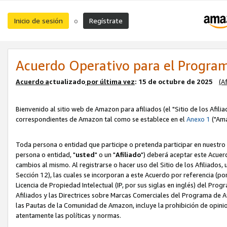
Inicio de sesión
Regístrate
o
Acuerdo Operativo para el Program
Acuerdo a
ctualizado
por ú
l
tima vez
: 15 de octubre de 2025
(A
Bienvenido al sitio web de Amazon para afiliados (el "Sitio de los Afili
correspondientes de Amazon tal como se establece en el
Anexo 1
("Ama
Toda persona o entidad que participe o pretenda participar en nuestro
persona o entidad, "
usted
" o un "
Afiliado
") deberá aceptar este Acuer
cambios al mismo. Al registrarse o hacer uso del Sitio de los Afiliados
Sección 12), las cuales se incorporan a este Acuerdo por referencia (po
Licencia de Propiedad Intelectual (IP, por sus siglas en inglés) del Pr
Afiliados y las Directrices sobre Marcas Comerciales del Programa de A
las Pautas de la Comunidad de Amazon, incluye la prohibición de opinio
atentamente las políticas y normas.