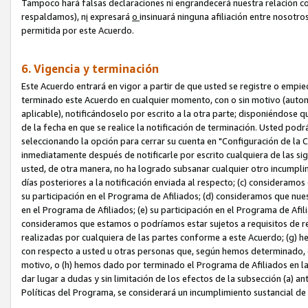
Tampoco hará falsas declaraciones ni engrandecerá nuestra relación co
respaldamos), n
i
expresará
o
insinuará ninguna afiliación entre nosotr
permitida por este Acuerdo.
6. Vigencia y terminación
Este Acuerdo entrará en vigor a partir de que usted se registre o empi
terminado este Acuerdo en cualquier momento, con o sin motivo (automát
aplicable), notificándoselo por escrito a la otra parte; disponiéndose q
de la fecha en que se realice la notificación de terminación. Usted podrá
seleccionando la opción para cerrar su cuenta en "Configuración de l
inmediatamente después de notificarle por escrito cualquiera de las sigu
usted, de otra manera, no ha logrado subsanar cualquier otro incumpli
días posteriores a la notificación enviada al respecto; (c) consideram
su participación en el Programa de Afiliados; (d) consideramos que nue
en el Programa de Afiliados; (e) su participación en el Programa de Afil
consideramos que estamos o podríamos estar sujetos a requisitos de re
realizadas por cualquiera de las partes conforme a este Acuerdo; (g)
con respecto a usted u otras personas que, según hemos determinado, e
motivo, o (h) hemos dado por terminado el Programa de Afiliados en l
dar lugar a dudas y sin limitación de los efectos de la subsección (a) a
Políticas del Programa, se considerará un incumplimiento sustancial d