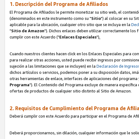
1. Descripción del Programa de Afiliados
El Programa de Afiliados le permite monetizar su sitio web, el contenid
(denominados en este instrumento como su "
Sitio
") al colocar en su Si
aplicable para la ubicación, cualquier otro sitio que se incluya en la
Decl
"
Sitio de Amazon
"). Dichos enlaces deben utilizar correctamente los 
cumplir con este Acuerdo ("
Enlaces
Especiales
")
.
Cuando nuestros clientes hacen click en los Enlaces Especiales para com
para realizar otras acciones, usted puede recibir ingresos por comisio
sujeción a las limitaciones que se incluyen) en la
Declaración de Ingreso
dichos artículos o servicios, podemos poner a su disposición datos, im
otras herramientas de enlace, interfaces de aplicaciones del programa 
Programa
"). El Contenido del Programa excluye de manera específica 
ofertas de productos de cualquier sitio distinto al Sitio de Amazon.
2. Requisitos de Cumplimiento del Programa de Afili
Deberá cumplir con este Acuerdo para participar en el Programa de Afil
Deberá proporcionarnos, sin dilación, cualquier información que le sol