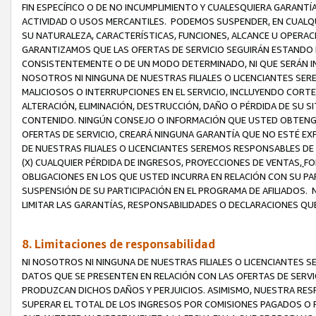
FIN ESPECÍFICO O DE NO INCUMPLIMIENTO Y CUALESQUIERA GARANTÍ
ACTIVIDAD O USOS MERCANTILES. PODEMOS SUSPENDER, EN CUALQU
SU NATURALEZA, CARACTERÍSTICAS, FUNCIONES, ALCANCE U OPERACI
GARANTIZAMOS QUE LAS OFERTAS DE SERVICIO SEGUIRÁN ESTANDO 
CONSISTENTEMENTE O DE UN MODO DETERMINADO, NI QUE SERÁN IN
NOSOTROS NI NINGUNA DE NUESTRAS FILIALES O LICENCIANTES SER
MALICIOSOS O INTERRUPCIONES EN EL SERVICIO, INCLUYENDO CORTES
ALTERACIÓN, ELIMINACIÓN, DESTRUCCIÓN, DAÑO O PÉRDIDA DE SU S
CONTENIDO. NINGÚN CONSEJO O INFORMACIÓN QUE USTED OBTENGA
OFERTAS DE SERVICIO, CREARÁ NINGUNA GARANTÍA QUE NO ESTÉ E
DE NUESTRAS FILIALES O LICENCIANTES SEREMOS RESPONSABLES D
(X) CUALQUIER PÉRDIDA DE INGRESOS, PROYECCIONES DE VENTAS,
FO
OBLIGACIONES EN LOS QUE USTED INCURRA EN RELACIÓN CON SU PART
SUSPENSIÓN DE SU PARTICIPACIÓN EN EL PROGRAMA DE AFILIADOS.
LIMITAR LAS GARANTÍAS, RESPONSABILIDADES O DECLARACIONES QU
8. Limitaciones de responsabilidad
NI NOSOTROS NI NINGUNA DE NUESTRAS FILIALES O LICENCIANTES
DATOS QUE SE PRESENTEN EN RELACIÓN CON LAS OFERTAS DE SERVIC
PRODUZCAN DICHOS DAÑOS Y PERJUICIOS. ASIMISMO, NUESTRA RESP
SUPERAR EL TOTAL DE LOS INGRESOS POR COMISIONES PAGADOS O