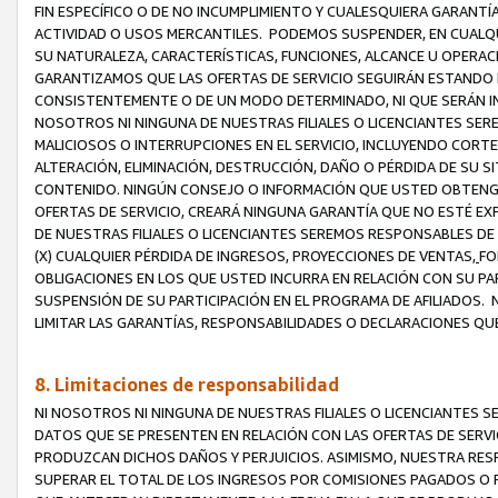
FIN ESPECÍFICO O DE NO INCUMPLIMIENTO Y CUALESQUIERA GARANTÍ
ACTIVIDAD O USOS MERCANTILES. PODEMOS SUSPENDER, EN CUALQU
SU NATURALEZA, CARACTERÍSTICAS, FUNCIONES, ALCANCE U OPERACI
GARANTIZAMOS QUE LAS OFERTAS DE SERVICIO SEGUIRÁN ESTANDO 
CONSISTENTEMENTE O DE UN MODO DETERMINADO, NI QUE SERÁN IN
NOSOTROS NI NINGUNA DE NUESTRAS FILIALES O LICENCIANTES SER
MALICIOSOS O INTERRUPCIONES EN EL SERVICIO, INCLUYENDO CORTES
ALTERACIÓN, ELIMINACIÓN, DESTRUCCIÓN, DAÑO O PÉRDIDA DE SU S
CONTENIDO. NINGÚN CONSEJO O INFORMACIÓN QUE USTED OBTENGA
OFERTAS DE SERVICIO, CREARÁ NINGUNA GARANTÍA QUE NO ESTÉ E
DE NUESTRAS FILIALES O LICENCIANTES SEREMOS RESPONSABLES D
(X) CUALQUIER PÉRDIDA DE INGRESOS, PROYECCIONES DE VENTAS,
FO
OBLIGACIONES EN LOS QUE USTED INCURRA EN RELACIÓN CON SU PART
SUSPENSIÓN DE SU PARTICIPACIÓN EN EL PROGRAMA DE AFILIADOS.
LIMITAR LAS GARANTÍAS, RESPONSABILIDADES O DECLARACIONES QU
8. Limitaciones de responsabilidad
NI NOSOTROS NI NINGUNA DE NUESTRAS FILIALES O LICENCIANTES
DATOS QUE SE PRESENTEN EN RELACIÓN CON LAS OFERTAS DE SERVIC
PRODUZCAN DICHOS DAÑOS Y PERJUICIOS. ASIMISMO, NUESTRA RESP
SUPERAR EL TOTAL DE LOS INGRESOS POR COMISIONES PAGADOS O