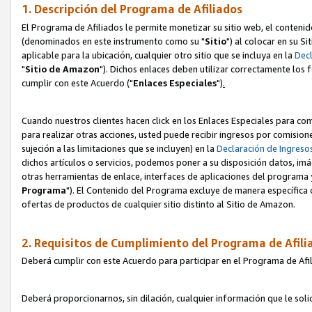
1. Descripción del Programa de Afiliados
El Programa de Afiliados le permite monetizar su sitio web, el contenid
(denominados en este instrumento como su "
Sitio
") al colocar en su Si
aplicable para la ubicación, cualquier otro sitio que se incluya en la
Decl
"
Sitio de Amazon
"). Dichos enlaces deben utilizar correctamente los 
cumplir con este Acuerdo ("
Enlaces
Especiales
")
.
Cuando nuestros clientes hacen click en los Enlaces Especiales para com
para realizar otras acciones, usted puede recibir ingresos por comisio
sujeción a las limitaciones que se incluyen) en la
Declaración de Ingreso
dichos artículos o servicios, podemos poner a su disposición datos, im
otras herramientas de enlace, interfaces de aplicaciones del programa 
Programa
"). El Contenido del Programa excluye de manera específica 
ofertas de productos de cualquier sitio distinto al Sitio de Amazon.
2. Requisitos de Cumplimiento del Programa de Afili
Deberá cumplir con este Acuerdo para participar en el Programa de Afil
Deberá proporcionarnos, sin dilación, cualquier información que le sol