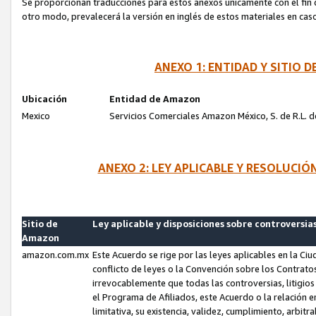
Se proporcionan traducciones para estos anexos únicamente con el fin de
otro modo, prevalecerá la versión en inglés de estos materiales en cas
ANEXO 1: ENTIDAD Y SITIO
Ubicación
Entidad de Amazon
Mexico
Servicios Comerciales Amazon México, S. de R.L. de
ANEXO 2: LEY APLICABLE Y RESOLUCI
Sitio de
Ley aplicable y disposiciones sobre controversia
Amazon
amazon.com.mx
Este Acuerdo se rige por las leyes aplicables en la Ci
conflicto de leyes o la Convención sobre los Contrat
irrevocablemente que todas las controversias, litigio
el Programa de Afiliados, este Acuerdo o la relación 
limitativa, su existencia, validez, cumplimiento, arbit