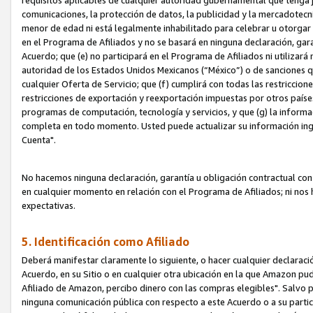
requisitos aplicables de cualquier autoridad gubernamental que tenga j
comunicaciones, la protección de datos, la publicidad y la mercadotecni
menor de edad ni está legalmente inhabilitado para celebrar u otorgar
en el Programa de Afiliados y no se basará en ninguna declaración, ga
Acuerdo; que (e) no participará en el Programa de Afiliados ni utilizará
autoridad de los Estados Unidos Mexicanos (“México”) o de sanciones q
cualquier Oferta de Servicio; que (f) cumplirá con todas las restriccio
restricciones de exportación y reexportación impuestas por otros países
programas de computación, tecnología y servicios, y que (g) la informac
completa en todo momento. Usted puede actualizar su información ingre
Cuenta".
No hacemos ninguna declaración, garantía u obligación contractual con 
en cualquier momento en relación con el Programa de Afiliados; ni no
expectativas.
5. Identificación como Afiliado
Deberá manifestar claramente lo siguiente, o hacer cualquier declarac
Acuerdo, en su Sitio o en cualquier otra ubicación en la que Amazon pu
Afiliado de Amazon, percibo dinero con las compras elegibles". Salvo po
ninguna comunicación pública con respecto a este Acuerdo o a su partici