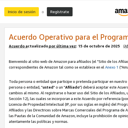
Inicio de sesión
Regístrate
o
Acuerdo Operativo para el Program
Acuerdo a
ctualizado
por ú
l
tima vez
: 15 de octubre de 2025
(A
Bienvenido al sitio web de Amazon para afiliados (el "Sitio de los Afili
correspondientes de Amazon tal como se establece en el
Anexo 1
("Ama
Toda persona o entidad que participe o pretenda participar en nuestro
persona o entidad, "
usted
" o un "
Afiliado
") deberá aceptar este Acuer
cambios al mismo. Al registrarse o hacer uso del Sitio de los Afiliados
Sección 12), las cuales se incorporan a este Acuerdo por referencia (po
Licencia de Propiedad Intelectual (IP, por sus siglas en inglés) del Pr
Afiliados y las Directrices sobre Marcas Comerciales del Programa de A
las Pautas de la Comunidad de Amazon, incluye la prohibición de opinio
atentamente las políticas y normas.