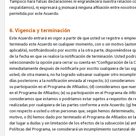
Tampoco hará falsas declaraciones ni engrandecerá nuestra relación co
respaldamos), n
i
expresará
o
insinuará ninguna afiliación entre nosotr
permitida por este Acuerdo.
6. Vigencia y terminación
Este Acuerdo entrará en vigor a partir de que usted se registre o empi
terminado este Acuerdo en cualquier momento, con o sin motivo (automát
aplicable), notificándoselo por escrito a la otra parte; disponiéndose q
de la fecha en que se realice la notificación de terminación. Usted podrá
seleccionando la opción para cerrar su cuenta en "Configuración de l
inmediatamente después de notificarle por escrito cualquiera de las sigu
usted, de otra manera, no ha logrado subsanar cualquier otro incumpli
días posteriores a la notificación enviada al respecto; (c) consideram
su participación en el Programa de Afiliados; (d) consideramos que nue
en el Programa de Afiliados; (e) su participación en el Programa de Afil
consideramos que estamos o podríamos estar sujetos a requisitos de re
realizadas por cualquiera de las partes conforme a este Acuerdo; (g)
con respecto a usted u otras personas que, según hemos determinado, e
motivo, o (h) hemos dado por terminado el Programa de Afiliados en l
dar lugar a dudas y sin limitación de los efectos de la subsección (a) a
Políticas del Programa, se considerará un incumplimiento sustancial d