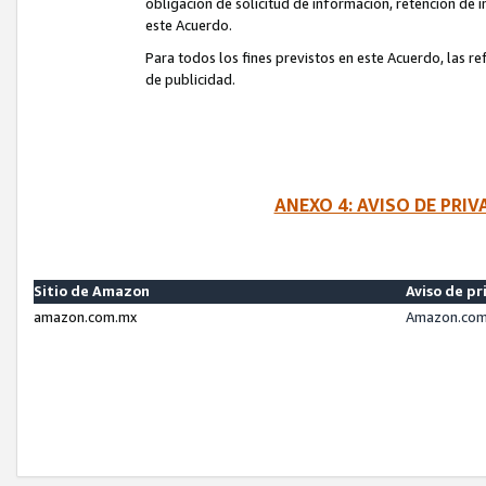
obligación de solicitud de información, retención de
este Acuerdo.
Para todos los fines previstos en este Acuerdo, las r
de publicidad.
ANEXO 4: AVISO DE PRI
Sitio de Amazon
Aviso de pr
amazon.com.mx
Amazon.com.