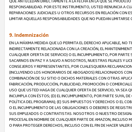
QUE ANTECEDAN DIRECTAMENTE A LA FECHA EN LA QUE SE PRODUJO 
RESPONSABILIDAD. POR ESTE INSTRUMENTO, USTED RENUNCIA A CU
REPARACIONES JUDICIALES U OTROS RECURSOS EN RELACIÓN CON E
LIMITAR AQUELLAS RESPONSABILIDADES QUE NO PUEDAN LIMITARSE 
9. Indemnización
EN LA MÁXIMA MEDIDA QUE LO PERMITA EL DERECHO APLICABLE, N
INDIRECTAMENTE RELACIONADA CON LA CREACIÓN, EL MANTENIMIENT
CUALQUIER OFERTA DE SERVICIO) O EL INCUMPLIMIENTO, POR PARTE
SACARNOS EN PAZ Y A SALVO A NOSOTROS, NUESTRAS FILIALES Y L
CONSEJEROS Y REPRESENTANTES, POR CUALESQUIERA RECLAMACIONE
(INCLUYENDO LOS HONORARIOS DE ABOGADOS) RELACIONADOS CON (A
COMBINACIÓN DE SU SITIO O DICHOS MATERIALES CON OTRAS APLICA
FABRICACIÓN, PRODUCCIÓN, PUBLICIDAD, PROMOCIÓN O COMERCIALIZA
USO QUE USTED HAGA DE CUALQUIER OFERTA DE SERVICIO, YA SEA 
INCUMPLA CON ÉSTOS; (D) EL INCUMPLIMIENTO, POR PARTE SUYA, 
POLÍTICA DEL PROGRAMA); (E) SUS IMPUESTOS Y DERECHOS O EL CO
O EL INCUMPLIMIENTO DE LAS OBLIGACIONES O DEBERES DE REGISTR
SUS EMPLEADOS O CONTRATISTAS. NOSOTROS O NUESTRO DESIGNA
PROCESAL EN NOMBRE DE CUALQUIER PARTE DE AMAZON, INCLUSO M
O PARA PROTEGER DERECHOS, INCLUSO CON EL FIN DE HACER VALER 